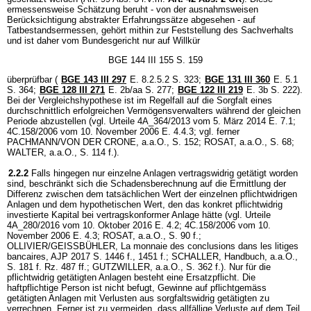
ermessensweise Schätzung beruht - von der ausnahmsweisen
Berücksichtigung abstrakter Erfahrungssätze abgesehen - auf
Tatbestandsermessen, gehört mithin zur Feststellung des Sachverhalts
und ist daher vom Bundesgericht nur auf Willkür
BGE 144 III 155 S. 159
überprüfbar (
BGE 143 III 297
E. 8.2.5.2 S. 323;
BGE 131 III 360
E. 5.1
S. 364;
BGE 128 III 271
E. 2b/aa S. 277;
BGE 122 III 219
E. 3b S. 222).
Bei der Vergleichshypothese ist im Regelfall auf die Sorgfalt eines
durchschnittlich erfolgreichen Vermögensverwalters während der gleichen
Periode abzustellen (vgl. Urteile 4A_364/2013 vom 5. März 2014 E. 7.1;
4C.158/2006 vom 10. November 2006 E. 4.4.3; vgl. ferner
PACHMANN/VON DER CRONE, a.a.O., S. 152; ROSAT, a.a.O., S. 68;
WALTER, a.a.O., S. 114 f.).
2.2.2
Falls hingegen nur einzelne Anlagen vertragswidrig getätigt worden
sind, beschränkt sich die Schadensberechnung auf die Ermittlung der
Differenz zwischen dem tatsächlichen Wert der einzelnen pflichtwidrigen
Anlagen und dem hypothetischen Wert, den das konkret pflichtwidrig
investierte Kapital bei vertragskonformer Anlage hätte (vgl. Urteile
4A_280/2016 vom 10. Oktober 2016 E. 4.2; 4C.158/2006 vom 10.
November 2006 E. 4.3; ROSAT, a.a.O., S. 90 f.;
OLLIVIER/GEISSBÜHLER, La monnaie des conclusions dans les litiges
bancaires, AJP 2017 S. 1446 f., 1451 f.; SCHALLER, Handbuch, a.a.O.,
S. 181 f. Rz. 487 ff.; GUTZWILLER, a.a.O., S. 362 f.). Nur für die
pflichtwidrig getätigten Anlagen besteht eine Ersatzpflicht. Die
haftpflichtige Person ist nicht befugt, Gewinne auf pflichtgemäss
getätigten Anlagen mit Verlusten aus sorgfaltswidrig getätigten zu
verrechnen. Ferner ist zu vermeiden, dass allfällige Verluste auf dem Teil