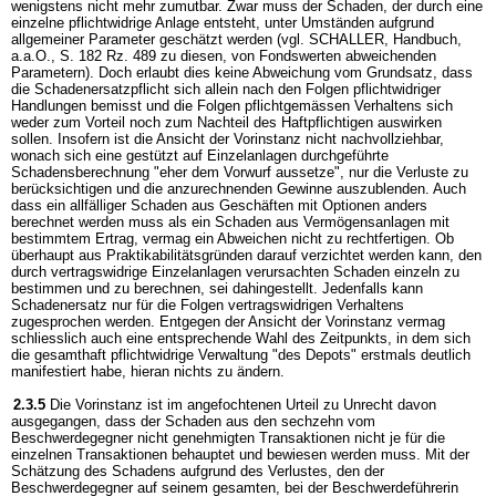
wenigstens nicht mehr zumutbar. Zwar muss der Schaden, der durch eine
einzelne pflichtwidrige Anlage entsteht, unter Umständen aufgrund
allgemeiner Parameter geschätzt werden (vgl. SCHALLER, Handbuch,
a.a.O., S. 182 Rz. 489 zu diesen, von Fondswerten abweichenden
Parametern). Doch erlaubt dies keine Abweichung vom Grundsatz, dass
die Schadenersatzpflicht sich allein nach den Folgen pflichtwidriger
Handlungen bemisst und die Folgen pflichtgemässen Verhaltens sich
weder zum Vorteil noch zum Nachteil des Haftpflichtigen auswirken
sollen. Insofern ist die Ansicht der Vorinstanz nicht nachvollziehbar,
wonach sich eine gestützt auf Einzelanlagen durchgeführte
Schadensberechnung "eher dem Vorwurf aussetze", nur die Verluste zu
berücksichtigen und die anzurechnenden Gewinne auszublenden. Auch
dass ein allfälliger Schaden aus Geschäften mit Optionen anders
berechnet werden muss als ein Schaden aus Vermögensanlagen mit
bestimmtem Ertrag, vermag ein Abweichen nicht zu rechtfertigen. Ob
überhaupt aus Praktikabilitätsgründen darauf verzichtet werden kann, den
durch vertragswidrige Einzelanlagen verursachten Schaden einzeln zu
bestimmen und zu berechnen, sei dahingestellt. Jedenfalls kann
Schadenersatz nur für die Folgen vertragswidrigen Verhaltens
zugesprochen werden. Entgegen der Ansicht der Vorinstanz vermag
schliesslich auch eine entsprechende Wahl des Zeitpunkts, in dem sich
die gesamthaft pflichtwidrige Verwaltung "des Depots" erstmals deutlich
manifestiert habe, hieran nichts zu ändern.
2.3.5
Die Vorinstanz ist im angefochtenen Urteil zu Unrecht davon
ausgegangen, dass der Schaden aus den sechzehn vom
Beschwerdegegner nicht genehmigten Transaktionen nicht je für die
einzelnen Transaktionen behauptet und bewiesen werden muss. Mit der
Schätzung des Schadens aufgrund des Verlustes, den der
Beschwerdegegner auf seinem gesamten, bei der Beschwerdeführerin