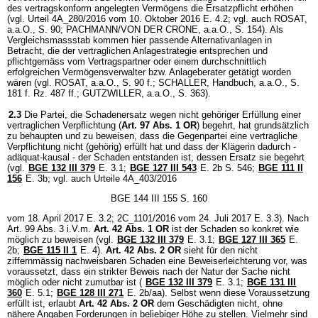
des vertragskonform angelegten Vermögens die Ersatzpflicht erhöhen
(vgl. Urteil 4A_280/2016 vom 10. Oktober 2016 E. 4.2; vgl. auch ROSAT,
a.a.O., S. 90; PACHMANN/VON DER CRONE, a.a.O., S. 154). Als
Vergleichsmassstab kommen hier passende Alternativanlagen in
Betracht, die der vertraglichen Anlagestrategie entsprechen und
pflichtgemäss vom Vertragspartner oder einem durchschnittlich
erfolgreichen Vermögensverwalter bzw. Anlageberater getätigt worden
wären (vgl. ROSAT, a.a.O., S. 90 f.; SCHALLER, Handbuch, a.a.O., S.
181 f. Rz. 487 ff.; GUTZWILLER, a.a.O., S. 363).
2.3
Die Partei, die Schadenersatz wegen nicht gehöriger Erfüllung einer
vertraglichen Verpflichtung (
Art. 97 Abs. 1 OR
) begehrt, hat grundsätzlich
zu behaupten und zu beweisen, dass die Gegenpartei eine vertragliche
Verpflichtung nicht (gehörig) erfüllt hat und dass der Klägerin dadurch -
adäquat-kausal - der Schaden entstanden ist, dessen Ersatz sie begehrt
(vgl.
BGE 132 III 379
E. 3.1;
BGE 127 III 543
E. 2b S. 546;
BGE 111 II
156
E. 3b; vgl. auch Urteile 4A_403/2016
BGE 144 III 155 S. 160
vom 18. April 2017 E. 3.2; 2C_1101/2016 vom 24. Juli 2017 E. 3.3). Nach
Art. 99 Abs. 3 i.V.m.
Art. 42 Abs. 1 OR
ist der Schaden so konkret wie
möglich zu beweisen (vgl.
BGE 132 III 379
E. 3.1;
BGE 127 III 365
E.
2b;
BGE 115 II 1
E. 4).
Art. 42 Abs. 2 OR
sieht für den nicht
ziffernmässig nachweisbaren Schaden eine Beweiserleichterung vor, was
voraussetzt, dass ein strikter Beweis nach der Natur der Sache nicht
möglich oder nicht zumutbar ist (
BGE 132 III 379
E. 3.1;
BGE 131 III
360
E. 5.1;
BGE 128 III 271
E. 2b/aa). Selbst wenn diese Voraussetzung
erfüllt ist, erlaubt
Art. 42 Abs. 2 OR
dem Geschädigten nicht, ohne
nähere Angaben Forderungen in beliebiger Höhe zu stellen. Vielmehr sind