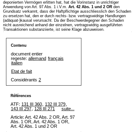
deponierten Vermögen erlitten hat, hat die Vorinstanz in unrichtiger
Anwendung von Art. 97 Abs. 1 i.V.m.
Art. 42 Abs. 1 und 2 OR
den
Grundsatz verkannt, dass der Haftpflichtige ausschliesslich den Schaden
zu ersetzen hat, den er durch rechts- bzw. vertragswidrige Handlungen
(adäquat-)kausal verursacht. Da der Beschwerdegegner den Schaden
nicht ausreichend anhand der einzelnen, vertragswidrig ausgeführten
Transaktionen substanziierte, ist seine Klage abzuweisen.
Contenu
document entier
regeste:
allemand
français
italien
Etat de fait
Considérants
2
Références
ATF:
131 III 360
,
132 III 379
,
143 III 297
,
128 III 271
suite...
Article: Art. 42 Abs. 2 OR, Art. 97
Abs. 1 OR, Art. 42 Abs. 1 OR,
Art. 42 Abs. 1 und 2 OR