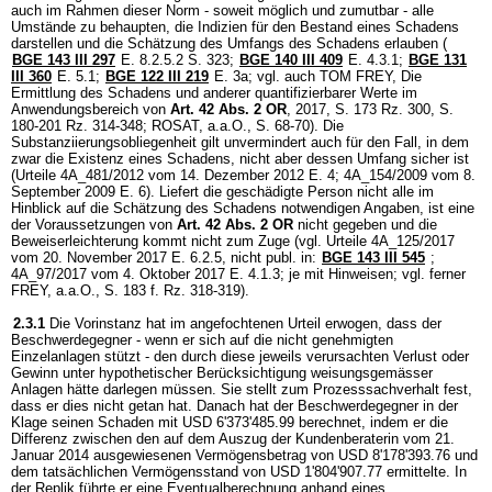
auch im Rahmen dieser Norm - soweit möglich und zumutbar - alle
Umstände zu behaupten, die Indizien für den Bestand eines Schadens
darstellen und die Schätzung des Umfangs des Schadens erlauben (
BGE 143 III 297
E. 8.2.5.2 S. 323;
BGE 140 III 409
E. 4.3.1;
BGE 131
III 360
E. 5.1;
BGE 122 III 219
E. 3a; vgl. auch TOM FREY, Die
Ermittlung des Schadens und anderer quantifizierbarer Werte im
Anwendungsbereich von
Art. 42 Abs. 2 OR
, 2017, S. 173 Rz. 300, S.
180-201 Rz. 314-348; ROSAT, a.a.O., S. 68-70). Die
Substanziierungsobliegenheit gilt unvermindert auch für den Fall, in dem
zwar die Existenz eines Schadens, nicht aber dessen Umfang sicher ist
(Urteile 4A_481/2012 vom 14. Dezember 2012 E. 4; 4A_154/2009 vom 8.
September 2009 E. 6). Liefert die geschädigte Person nicht alle im
Hinblick auf die Schätzung des Schadens notwendigen Angaben, ist eine
der Voraussetzungen von
Art. 42 Abs. 2 OR
nicht gegeben und die
Beweiserleichterung kommt nicht zum Zuge (vgl. Urteile 4A_125/2017
vom 20. November 2017 E. 6.2.5, nicht publ. in:
BGE 143 III 545
;
4A_97/2017 vom 4. Oktober 2017 E. 4.1.3; je mit Hinweisen; vgl. ferner
FREY, a.a.O., S. 183 f. Rz. 318-319).
2.3.1
Die Vorinstanz hat im angefochtenen Urteil erwogen, dass der
Beschwerdegegner - wenn er sich auf die nicht genehmigten
Einzelanlagen stützt - den durch diese jeweils verursachten Verlust oder
Gewinn unter hypothetischer Berücksichtigung weisungsgemässer
Anlagen hätte darlegen müssen. Sie stellt zum Prozesssachverhalt fest,
dass er dies nicht getan hat. Danach hat der Beschwerdegegner in der
Klage seinen Schaden mit USD 6'373'485.99 berechnet, indem er die
Differenz zwischen den auf dem Auszug der Kundenberaterin vom 21.
Januar 2014 ausgewiesenen Vermögensbetrag von USD 8'178'393.76 und
dem tatsächlichen Vermögensstand von USD 1'804'907.77 ermittelte. In
der Replik führte er eine Eventualberechnung anhand eines