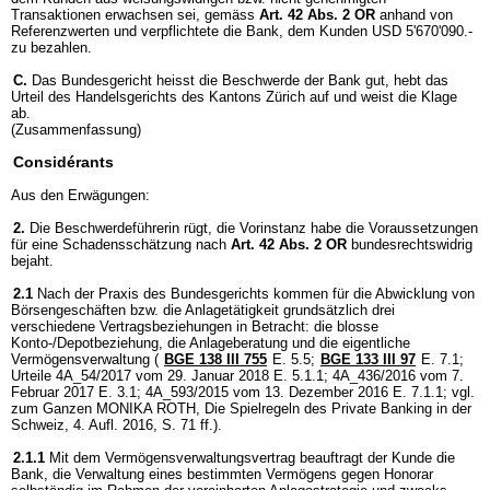
Transaktionen erwachsen sei, gemäss
Art. 42 Abs. 2 OR
anhand von
Referenzwerten und verpflichtete die Bank, dem Kunden USD 5'670'090.-
zu bezahlen.
C.
Das Bundesgericht heisst die Beschwerde der Bank gut, hebt das
Urteil des Handelsgerichts des Kantons Zürich auf und weist die Klage
ab.
(Zusammenfassung)
Considérants
Aus den Erwägungen:
2.
Die Beschwerdeführerin rügt, die Vorinstanz habe die Voraussetzungen
für eine Schadensschätzung nach
Art. 42 Abs. 2 OR
bundesrechtswidrig
bejaht.
2.1
Nach der Praxis des Bundesgerichts kommen für die Abwicklung von
Börsengeschäften bzw. die Anlagetätigkeit grundsätzlich drei
verschiedene Vertragsbeziehungen in Betracht: die blosse
Konto-/Depotbeziehung, die Anlageberatung und die eigentliche
Vermögensverwaltung (
BGE 138 III 755
E. 5.5;
BGE 133 III 97
E. 7.1;
Urteile 4A_54/2017 vom 29. Januar 2018 E. 5.1.1; 4A_436/2016 vom 7.
Februar 2017 E. 3.1; 4A_593/2015 vom 13. Dezember 2016 E. 7.1.1; vgl.
zum Ganzen MONIKA ROTH, Die Spielregeln des Private Banking in der
Schweiz, 4. Aufl. 2016, S. 71 ff.).
2.1.1
Mit dem Vermögensverwaltungsvertrag beauftragt der Kunde die
Bank, die Verwaltung eines bestimmten Vermögens gegen Honorar