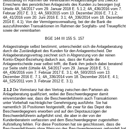
selbständig im Rahmen der vereinbarten Anlagestrategie und zwecks
Erreichens des persönlichen Anlageziels des Kunden zu besorgen (vgl.
Urteile 4A_54/2017 vom 29. Januar 2018 E. 5.1.2; 4A_436/2016 vom 7.
Februar 2017 E. 3.1; 4A_593/2015 vom 13. Dezember 2016 E. 7.1.2;
4A_41/2016 vom 20. Juni 2016 E. 3.1; 4A_336/2014 vom 18. Dezember
2014 E. 4.1). Von der Vermögensverwaltung, bei der die Bank die
auszuführenden Transaktionen im Rahmen der Sorgfalts- und Treuepflicht
sowie der vereinbarten
BGE 144 III 155 S. 157
Anlagestrategie selbst bestimmt, unterscheidet sich die Anlageberatung
durch die Zuständigkeit des Kunden für den Anlageentscheid. Der
Anlageberatungsvertrag zeichnet sich in Abgrenzung von der reinen
Konto-/Depot-Beziehung dadurch aus, dass der Kunde die
Anlageentscheide zwar selbst trifft, die Bank ihm jedoch dabei beratend
zur Seite steht (Urteile 4A_54/2017 vom 29. Januar 2018 E. 5.1;
4A_436/2016 vom 7. Februar 2017 E. 3.1; 4A_593/2015 vom 13.
Dezember 2016 E. 7.1; 4A_336/2014 vom 18. Dezember 2014 E. 4.1;
4A_525/2011 vom 3. Februar 2012 E. 3.1).
2.1.2
Die Vorinstanz hat den Vertrag zwischen den Parteien als
Anlageberatung qualifiziert, wobei der Beschwerdegegner damit
einverstanden war, dass die Beschwerdeführerin auch Transaktionen
unter Vorbehalt nachträglicher Genehmigung ausführte. Sie hat
namentlich 16 Positionen festgestellt, die zwar für das Depot des
Beschwerdegegners erworben und auf den Depotauszügen der
Beschwerdeführerin aufgeführt sind, die aber in der von der
Kundenberaterin verfassten und dem Beschwerdegegner zugestellten
Aufstellung fehlen. Für diese Positionen hat sie geschlossen, dass die
Beschwerdeführerin ohne Weisung des Beschwerdegegners gehandelt hat