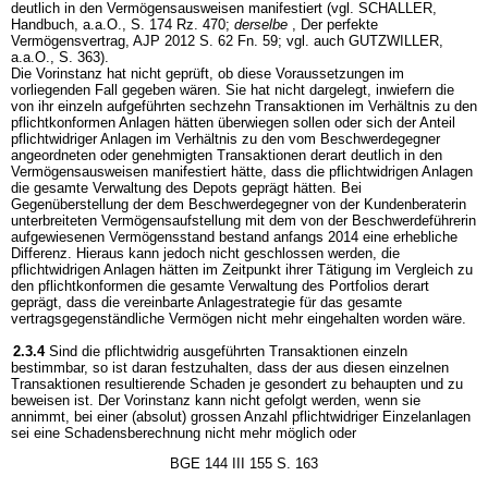
deutlich in den Vermögensausweisen manifestiert (vgl. SCHALLER,
Handbuch, a.a.O., S. 174 Rz. 470;
derselbe
, Der perfekte
Vermögensvertrag, AJP 2012 S. 62 Fn. 59; vgl. auch GUTZWILLER,
a.a.O., S. 363).
Die Vorinstanz hat nicht geprüft, ob diese Voraussetzungen im
vorliegenden Fall gegeben wären. Sie hat nicht dargelegt, inwiefern die
von ihr einzeln aufgeführten sechzehn Transaktionen im Verhältnis zu den
pflichtkonformen Anlagen hätten überwiegen sollen oder sich der Anteil
pflichtwidriger Anlagen im Verhältnis zu den vom Beschwerdegegner
angeordneten oder genehmigten Transaktionen derart deutlich in den
Vermögensausweisen manifestiert hätte, dass die pflichtwidrigen Anlagen
die gesamte Verwaltung des Depots geprägt hätten. Bei
Gegenüberstellung der dem Beschwerdegegner von der Kundenberaterin
unterbreiteten Vermögensaufstellung mit dem von der Beschwerdeführerin
aufgewiesenen Vermögensstand bestand anfangs 2014 eine erhebliche
Differenz. Hieraus kann jedoch nicht geschlossen werden, die
pflichtwidrigen Anlagen hätten im Zeitpunkt ihrer Tätigung im Vergleich zu
den pflichtkonformen die gesamte Verwaltung des Portfolios derart
geprägt, dass die vereinbarte Anlagestrategie für das gesamte
vertragsgegenständliche Vermögen nicht mehr eingehalten worden wäre.
2.3.4
Sind die pflichtwidrig ausgeführten Transaktionen einzeln
bestimmbar, so ist daran festzuhalten, dass der aus diesen einzelnen
Transaktionen resultierende Schaden je gesondert zu behaupten und zu
beweisen ist. Der Vorinstanz kann nicht gefolgt werden, wenn sie
annimmt, bei einer (absolut) grossen Anzahl pflichtwidriger Einzelanlagen
sei eine Schadensberechnung nicht mehr möglich oder
BGE 144 III 155 S. 163