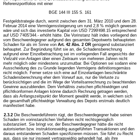
Referenzportfolios mit einer
BGE 144 III 155 S. 161
Festgeldstrategie durch, womit zwischen dem 31. März 2010 und dem 28.
Februar 2014 eine Vermögenssteigerung um rund 2,8 % möglich gewesen
wäre und sich das investierte Kapital von USD 7'299'498.15 entsprechend
auf USD 7'405'344.- erhöht hätte. Die Vorinstanz hält indes vorliegend den
vom Beschwerdegegner aufgrund des gesamten Depotwerts behaupteten
Schaden für als im Sinne von
Art. 42 Abs. 2 OR
genügend substanziiert
behauptet. Zur Begründung führt sie an, die Schadensberechnung
aufgrund einer Einzelbetrachtung sei im vorliegenden Fall angesichts der
Vielzahl von Anlagen über einen Zeitraum von mehreren Jahren nicht
mehr möglich oder mindestens unzumutbar. Bei Optionen sei sodann eine
Ausscheidung des zu Grunde liegenden Vermögens definitionsgemäss
nicht möglich. Ferner setze sich eine auf Einzelanlagen beschränkte
Schadensberechnung eher dem Vorwurf aus, nur die Verluste zu
berücksichtigen und die im Wege der Vorteilsanrechnung zu beachtenden
Gewinne auszublenden. Dem Verhältnis zwischen pflichtwidrigen und
pflichtkonformen Anlagen könne dadurch Rechnung getragen werden,
dass als Anfangszeitpunkt der Moment gewählt werde, in welchem sich
die gesamthaft pflichtwidrige Verwaltung des Depots erstmals deutlich
manifestiert habe.
2.3.2
Die Beschwerdeführerin rügt, der Beschwerdegegner habe seinen
Schaden im vorinstanzlichen Verfahren nicht rechtsgenüglich
substanziiert. Sie bringt vor, der Beschwerdegegner hätte die nicht
autorisierten bzw. instruktionswidrig ausgeführten Transaktionen und den
daraus entstandenen Schaden spezifizieren müssen. Sie führt zu Recht
aus, dass sie nur insoweit vertragswidrig gehandelt hat, als ihre