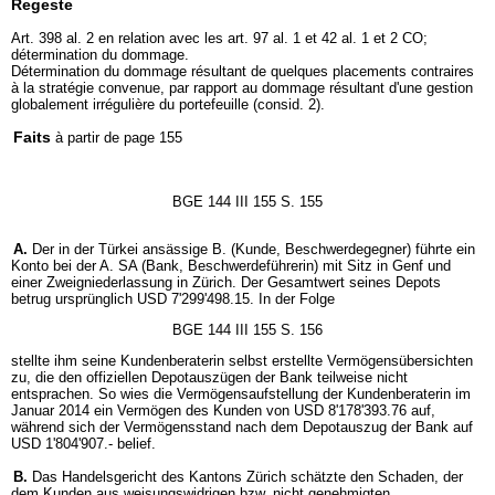
Regeste
Art. 398 al. 2 en relation avec les art. 97 al. 1 et 42 al. 1 et 2 CO;
détermination du dommage.
Détermination du dommage résultant de quelques placements contraires
à la stratégie convenue, par rapport au dommage résultant d'une gestion
globalement irrégulière du portefeuille (consid. 2).
Faits
à partir de page 155
BGE 144 III 155 S. 155
A.
Der in der Türkei ansässige B. (Kunde, Beschwerdegegner) führte ein
Konto bei der A. SA (Bank, Beschwerdeführerin) mit Sitz in Genf und
einer Zweigniederlassung in Zürich. Der Gesamtwert seines Depots
betrug ursprünglich USD 7'299'498.15. In der Folge
BGE 144 III 155 S. 156
stellte ihm seine Kundenberaterin selbst erstellte Vermögensübersichten
zu, die den offiziellen Depotauszügen der Bank teilweise nicht
entsprachen. So wies die Vermögensaufstellung der Kundenberaterin im
Januar 2014 ein Vermögen des Kunden von USD 8'178'393.76 auf,
während sich der Vermögensstand nach dem Depotauszug der Bank auf
USD 1'804'907.- belief.
B.
Das Handelsgericht des Kantons Zürich schätzte den Schaden, der
dem Kunden aus weisungswidrigen bzw. nicht genehmigten