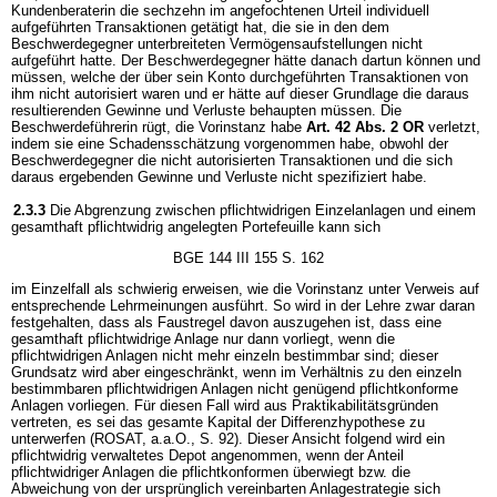
Kundenberaterin die sechzehn im angefochtenen Urteil individuell
aufgeführten Transaktionen getätigt hat, die sie in den dem
Beschwerdegegner unterbreiteten Vermögensaufstellungen nicht
aufgeführt hatte. Der Beschwerdegegner hätte danach dartun können und
müssen, welche der über sein Konto durchgeführten Transaktionen von
ihm nicht autorisiert waren und er hätte auf dieser Grundlage die daraus
resultierenden Gewinne und Verluste behaupten müssen. Die
Beschwerdeführerin rügt, die Vorinstanz habe
Art. 42 Abs. 2 OR
verletzt,
indem sie eine Schadensschätzung vorgenommen habe, obwohl der
Beschwerdegegner die nicht autorisierten Transaktionen und die sich
daraus ergebenden Gewinne und Verluste nicht spezifiziert habe.
2.3.3
Die Abgrenzung zwischen pflichtwidrigen Einzelanlagen und einem
gesamthaft pflichtwidrig angelegten Portefeuille kann sich
BGE 144 III 155 S. 162
im Einzelfall als schwierig erweisen, wie die Vorinstanz unter Verweis auf
entsprechende Lehrmeinungen ausführt. So wird in der Lehre zwar daran
festgehalten, dass als Faustregel davon auszugehen ist, dass eine
gesamthaft pflichtwidrige Anlage nur dann vorliegt, wenn die
pflichtwidrigen Anlagen nicht mehr einzeln bestimmbar sind; dieser
Grundsatz wird aber eingeschränkt, wenn im Verhältnis zu den einzeln
bestimmbaren pflichtwidrigen Anlagen nicht genügend pflichtkonforme
Anlagen vorliegen. Für diesen Fall wird aus Praktikabilitätsgründen
vertreten, es sei das gesamte Kapital der Differenzhypothese zu
unterwerfen (ROSAT, a.a.O., S. 92). Dieser Ansicht folgend wird ein
pflichtwidrig verwaltetes Depot angenommen, wenn der Anteil
pflichtwidriger Anlagen die pflichtkonformen überwiegt bzw. die
Abweichung von der ursprünglich vereinbarten Anlagestrategie sich