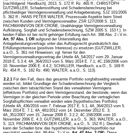
[nachfolgend: Handbuch], 2013, S. 172 ff. Rz. 465 ff.; CHRISTOPH
GUTZWILLER, Schadensstiftung und Schadensberechnung bei
pflichtwidriger Vermögensverwaltung und Anlageberatung, SJZ 101/2005
S. 362 ff.; HANS PETER WALTER, Prozessuale Aspekte beim Streit
zwischen Kunden und Vermögensverwalter, ZSR 127/2008 S. 113;
PACHMANN/VON DER CRONE, Unabhängige Vermögensverwaltung:
Aufklärung, Sorgfalt und Schadensberechnung, SZW 2005 S. 153 f.). In
beiden Fällen ist bei nicht gehöriger Erfüllung nach Art. 398 Abs. 2 i.V.m.
Art. 97 Abs. 1 OR
aufgrund der Unterstellung des
Anlageberatungsvertrags unter das Auftragsrecht grundsätzlich das
Erfüllungsinteresse (positives Interesse) zu ersetzen (GUTZWILLER,
a.a.O., S. 361 mit Hinweisen; vgl. ferner für den
Vermögensverwaltungsvertrag die Urteile 4A_54/2017 vom 29. Januar
2018 E. 5.3.4; 4A_364/2013 vom 5. März 2014 E. 7.1; 4C.158/2006 vom
10. November 2006 E. 4.4.2; SCHALLER, Handbuch, a.a.O., S. 169 ff.
Rz. 454 ff., S. 182 Rz. 490; WALTER, a.a.O., S. 113).
2.2.1
Für den Fall, dass das gesamte Portfolio sorgfaltswidrig verwaltet
worden ist, bildet Grundlage der Schadensberechnung der Vergleich
zwischen dem tatsächlichen Stand des verwalteten Vermögens
(effektives Portfolio) und dem Vermögensstand, der bestünde, wenn das
Vermögen in der gleichen Periode unter Beachtung der vertraglichen
Sorgfaltspflichten verwaltet worden wäre (hypothetisches Portfolio)
(Urteile 4A_436/2016 vom 7. Februar 2017 E. 5.1; 4A_364/2013 vom 5.
März 2014 E. 7.1; 4A_481/2012 vom 14. Dezember 2012 E. 3;
4A_351/2007 vom 15. Januar 2008 E. 3.2.2; 4C.158/2006 vom 10.
November 2006 E. 4.3; GUTZWILLER, a.a.O., S. 363; WALTER, a.a.O.,
S. 113; PACHMANN/VON DER CRONE, a.a.O., S. 152 ff.). Diesfalls
kann der Schaden bzw. das hypothetische Vergleichsportfolio nur
geschätzt werden (Art. 99 Abs. 3 i.V.m.
Art. 42 Abs. 2 OR
). Diese