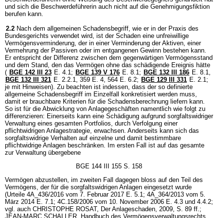
und sich die Beschwerdeführerin auch nicht auf die Genehmigungsfiktion
berufen kann.
2.2
Nach dem allgemeinen Schadensbegriff, wie er in der Praxis des
Bundesgerichts verwendet wird, ist der Schaden eine unfreiwillige
Vermögensverminderung, der in einer Verminderung der Aktiven, einer
Vermehrung der Passiven oder im entgangenen Gewinn bestehen kann.
Er entspricht der Differenz zwischen dem gegenwärtigen Vermögensstand
und dem Stand, den das Vermögen ohne das schädigende Ereignis hätte
(
BGE 142 III 23
E. 4.1;
BGE 139 V 176
E. 8.1;
BGE 132 III 186
E. 8.1,
BGE 132 III 321
E. 2.2.1, 359 E. 4, 564 E. 6.2;
BGE 129 III 331
E. 2.1;
je mit Hinweisen). Zu beachten ist indessen, dass der so definierte
allgemeine Schadensbegriff im Einzelfall konkretisiert werden muss,
damit er brauchbare Kriterien für die Schadensberechnung liefern kann.
So ist für die Abwicklung von Anlagegeschäften namentlich wie folgt zu
differenzieren: Einerseits kann eine Schädigung aufgrund sorgfaltswidriger
Verwaltung eines gesamten Portfolios, durch Verfolgung einer
pflichtwidrigen Anlagestrategie, erwachsen. Anderseits kann sich das
sorgfaltswidrige Verhalten auf einzelne und damit bestimmbare
pflichtwidrige Anlagen beschränken. Im ersten Fall ist auf das gesamte
zur Verwaltung übergebene
BGE 144 III 155 S. 158
Vermögen abzustellen, im zweiten Fall dagegen bloss auf den Teil des
Vermögens, der für die sorgfaltswidrigen Anlagen eingesetzt wurde
(Urteile 4A_436/2016 vom 7. Februar 2017 E. 5.1; 4A_364/2013 vom 5.
März 2014 E. 7.1; 4C.158/2006 vom 10. November 2006 E. 4.3 und 4.4.2;
vgl. auch CHRISTOPHE ROSAT, Der Anlageschaden, 2009, S. 89 ff.;
JEAN-MARC SCHALLER, Handbuch des Vermögensverwaltungsrechts