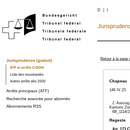
D
I
Jurispruden
Retour à la page 
Jurisprudence (gratuit)
ATF et arrêts CrEDH
Liste des nouveautés
Chapeau
Autres arrêts dès 2000
146 IV 23
Arrêts principaux (ATF)
Recherche avancée pour abonnés
2. Auszug 
Abonnements RSS
Kantons Zür
6B_1114/2
Regeste
Art. 173 