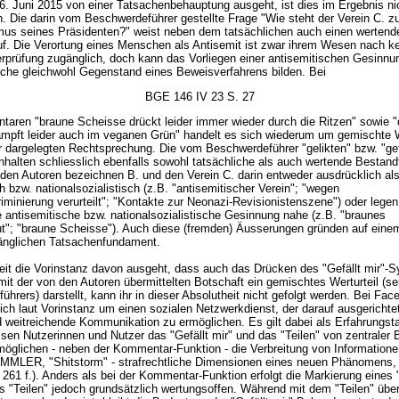
6. Juni 2015 von einer Tatsachenbehauptung ausgeht, ist dies im Ergebnis ni
. Die darin vom Beschwerdeführer gestellte Frage "Wie steht der Verein C. 
mus seines Präsidenten?" weist neben dem tatsächlichen auch einen wertend
uf. Die Verortung eines Menschen als Antisemit ist zwar ihrem Wesen nach ke
erprüfung zugänglich, doch kann das Vorliegen einer antisemitischen Gesinnu
ache gleichwohl Gegenstand eines Beweisverfahrens bilden. Bei
BGE 146 IV 23 S. 27
aren "braune Scheisse drückt leider immer wieder durch die Ritzen" sowie "
mpft leider auch im veganen Grün" handelt es sich wiederum um gemischte W
r dargelegten Rechtsprechung. Die vom Beschwerdeführer "gelikten" bzw. "get
nhalten schliesslich ebenfalls sowohl tatsächliche als auch wertende Bestandt
den Autoren bezeichnen B. und den Verein C. darin entweder ausdrücklich al
h bzw. nationalsozialistisch (z.B. "antisemitischer Verein"; "wegen
minierung verurteilt"; "Kontakte zur Neonazi-Revisionistenszene") oder legen
e antisemitische bzw. nationalsozialistische Gesinnung nahe (z.B. "braunes
"; "braune Scheisse"). Auch diese (fremden) Äusserungen gründen auf ein
nglichen Tatsachenfundament.
it die Vorinstanz davon ausgeht, dass auch das Drücken des "Gefällt mir"-
t der von den Autoren übermittelten Botschaft ein gemischtes Werturteil (se
hrers) darstellt, kann ihr in dieser Absolutheit nicht gefolgt werden. Bei Fa
ich laut Vorinstanz um einen sozialen Netzwerkdienst, der darauf ausgerichtet
d weitreichende Kommunikation zu ermöglichen. Es gilt dabei als Erfahrungst
ssen Nutzerinnen und Nutzer das "Gefällt mir" und das "Teilen" von zentraler
möglichen - neben der Kommentar-Funktion - die Verbreitung von Informationen
LER, "Shitstorm" - strafrechtliche Dimensionen eines neuen Phänomens,
261 f.). Anders als bei der Kommentar-Funktion erfolgt die Markierung eines "
as "Teilen" jedoch grundsätzlich wertungsoffen. Während mit dem "Teilen" übe