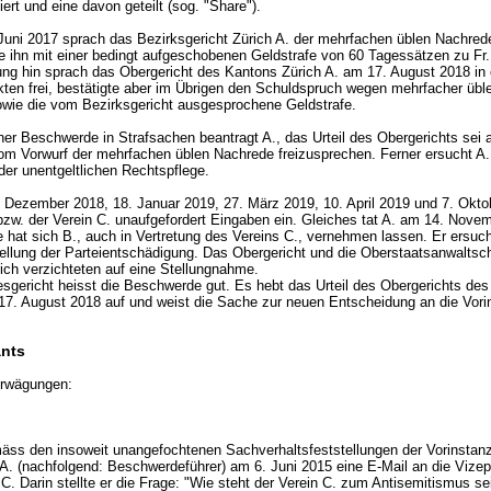
iert und eine davon geteilt (sog. "Share").
Juni 2017 sprach das Bezirksgericht Zürich A. der mehrfachen üblen Nachred
e ihn mit einer bedingt aufgeschobenen Geldstrafe von 60 Tagessätzen zu Fr. 
ung hin sprach das Obergericht des Kantons Zürich A. am 17. August 2018 in 
ten frei, bestätigte aber im Übrigen den Schuldspruch wegen mehrfacher üble
wie die vom Bezirksgericht ausgesprochene Geldstrafe.
ner Beschwerde in Strafsachen beantragt A., das Urteil des Obergerichts sei
vom Vorwurf der mehrfachen üblen Nachrede freizusprechen. Ferner ersucht A
der unentgeltlichen Rechtspflege.
 Dezember 2018, 18. Januar 2019, 27. März 2019, 10. April 2019 und 7. Okto
 bzw. der Verein C. unaufgefordert Eingaben ein. Gleiches tat A. am 14. Nove
 hat sich B., auch in Vertretung des Vereins C., vernehmen lassen. Er ersuch
ellung der Parteientschädigung. Das Obergericht und die Oberstaatsanwaltsc
ich verzichteten auf eine Stellungnahme.
gericht heisst die Beschwerde gut. Es hebt das Urteil des Obergerichts de
17. August 2018 auf und weist die Sache zur neuen Entscheidung an die Vori
nts
rwägungen:
ss den insoweit unangefochtenen Sachverhaltsfeststellungen der Vorinstan
 A. (nachfolgend: Beschwerdeführer) am 6. Juni 2015 eine E-Mail an die Vizep
C. Darin stellte er die Frage: "Wie steht der Verein C. zum Antisemitismus se