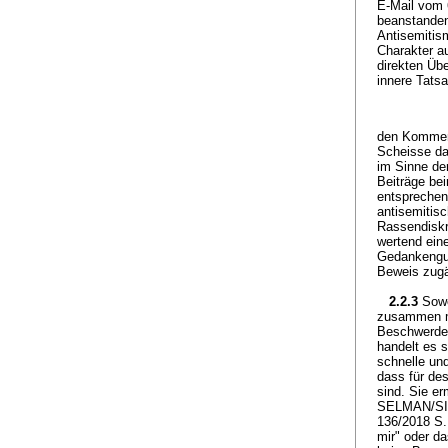
E-Mail vom 
beanstanden
Antisemitis
Charakter a
direkten Üb
innere Tats
den Komment
Scheisse da
im Sinne de
Beiträge bei
entsprechen
antisemitisc
Rassendiskri
wertend ein
Gedankengut
Beweis zugä
2.2.3
Sowe
zusammen mi
Beschwerdefü
handelt es s
schnelle un
dass für de
sind. Sie er
SELMAN/SIMM
136/2018 S. 
mir" oder d