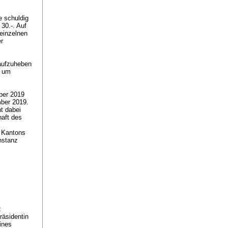
e schuldig
30.-. Auf
einzelnen
r
 aufzuheben
. um
ber 2019
mber 2019.
t dabei
haft des
s Kantons
nstanz
z
räsidentin
ines