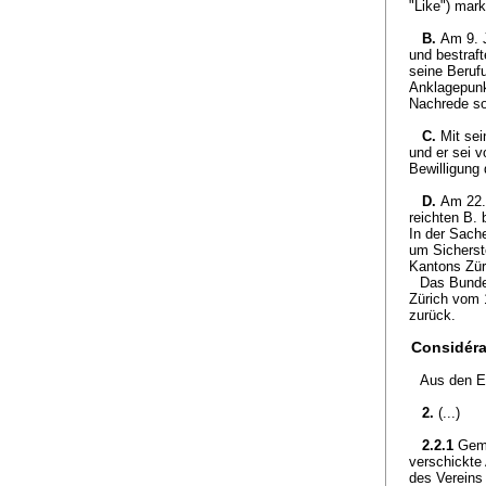
"Like") mark
B.
Am 9. 
und bestraft
seine Beruf
Anklagepunk
Nachrede so
C.
Mit sei
und er sei 
Bewilligung 
D.
Am 22.
reichten B.
In der Sache
um Sicherst
Kantons Zür
Das Bundes
Zürich vom 
zurück.
Considéra
Aus den E
2.
(...)
2.2.1
Gemä
verschickte
des Vereins 