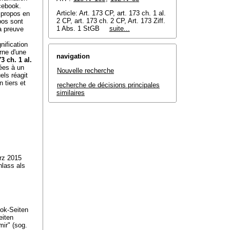
acebook.
Article: Art. 173 CP, art. 173 ch. 1 al.
s propos en
2 CP, art. 173 ch. 2 CP, Art. 173 Ziff.
pos sont
1 Abs. 1 StGB
suite...
la preuve
nification
rne d'une
navigation
73 ch. 1 al.
ées à un
Nouvelle recherche
els réagit
n tiers et
recherche de décisions principales
similaires
rz 2015
nlass als
ok-Seiten
eiten
mir" (sog.