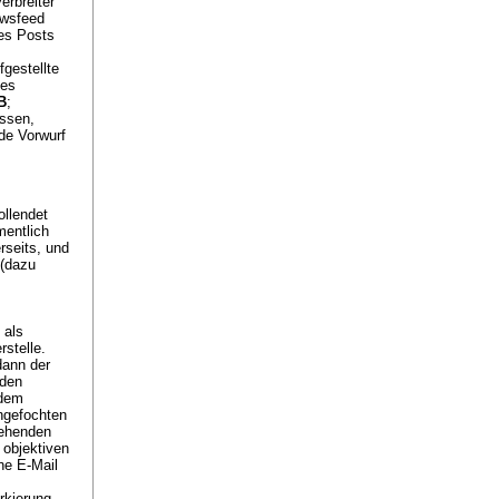
erbreiter
ewsfeed
nes Posts
gestellte
hes
B
;
ssen,
nde Vorwurf
ollendet
mentlich
rseits, und
 (dazu
 als
stelle.
dann der
nden
 dem
ngefochten
stehenden
 objektiven
ne E-Mail
rkierung