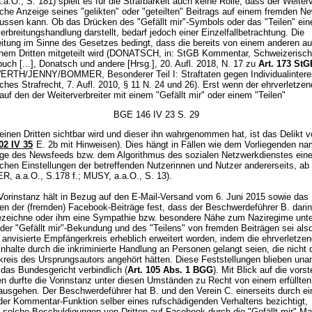
.O., S. 181) spielt es für die Strafbarkeit auch keine Rolle, dass der Weiterv
iche Anzeige seines "gelikten" oder "geteilten" Beitrags auf einem fremden N
flussen kann. Ob das Drücken des "Gefällt mir"-Symbols oder das "Teilen" ei
erbreitungshandlung darstellt, bedarf jedoch einer Einzelfallbetrachtung. Die
eitung im Sinne des Gesetzes bedingt, dass die bereits von einem anderen auf
inem Dritten mitgeteilt wird (DONATSCH, in: StGB Kommentar, Schweizerisc
uch [...], Donatsch und andere [Hrsg.], 20. Aufl. 2018, N. 17 zu
Art. 173 StG
TH/JENNY/BOMMER, Besonderer Teil I: Straftaten gegen Individualintere
hes Strafrecht, 7. Aufl. 2010, § 11 N. 24 und 26). Erst wenn der ehrverletze
auf den der Weiterverbreiter mit einem "Gefällt mir" oder einem "Teilen"
BGE 146 IV 23 S. 29
r einen Dritten sichtbar wird und dieser ihn wahrgenommen hat, ist das Delikt v
2 IV 35
E. 2b mit Hinweisen). Dies hängt in Fällen wie dem Vorliegenden na
ege des Newsfeeds bzw. dem Algorithmus des sozialen Netzwerkdienstes eine
ichen Einstellungen der betreffenden Nutzerinnen und Nutzer andererseits, ab
, a.a.O., S.178 f.; MUSY, a.a.O., S. 13).
Vorinstanz hält in Bezug auf den E-Mail-Versand vom 6. Juni 2015 sowie das
n der (fremden) Facebook-Beiträge fest, dass der Beschwerdeführer B. darin
ezeichne oder ihm eine Sympathie bzw. besondere Nähe zum Naziregime unter
 der "Gefällt mir"-Bekundung und des "Teilens" von fremden Beiträgen sei als
 anvisierte Empfängerkreis erheblich erweitert worden, indem die ehrverletze
nhalte durch die inkriminierte Handlung an Personen gelangt seien, die nicht
reis des Ursprungsautors angehört hätten. Diese Feststellungen blieben una
 das Bundesgericht verbindlich (
Art. 105 Abs. 1 BGG
). Mit Blick auf die vor
n durfte die Vorinstanz unter diesen Umständen zu Recht von einem erfüllten
ausgehen. Der Beschwerdeführer hat B. und den Verein C. einerseits durch ei
 der Kommentar-Funktion selber eines rufschädigenden Verhaltens bezichtigt,
s solche Beschuldigungen von Dritten auf Facebook durch die "Gefällt mir"-Ma