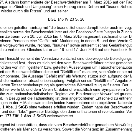
?". Alsdann kommentierte der Beschwerdeführer am 7. März 2016 auf der Fa
vegan in Zürich und Umgebung" einen Eintrag eines Dritten mit "braune Schei
 wieder durch die Ritzen" und auf seiner
BGE 146 IV 23 S. 26
e einen geteilten Eintrag mit "die braune Scheisse dampft leider auch im ve
iesslich setzte der Beschwerdeführer auf der Facebook-Seite "vegan in Züric
m Zeitraum vom 10. Juli 2015 bis 7. März 2016 insgesamt sechsmal unter B
edenen Personen eine "Gefällt mir"-Markierung, in denen B. und dem Verein C
n vorgeworfen wurde, rechtes, "braunes" sowie antisemitisches Gedankengut
d zu verbreiten. Gleiches tat er am 16. und 17. Juni 2016 auf der Facebook-S
.
cher Hinsicht verneint die Vorinstanz zunächst eine überwiegende Beleidigungs
schliessend fest, dass es sich bei den vom Beschwerdeführer selbst gemacht
d den von ihm "gelikten" bzw. geteilten Äusserungen um Tatsachenbehaupt
it der Beschwerdeführer diese mit "Gefällt mir" markiere, verknüpfe er sie mi
omponente. Die Aussage "Gefällt mir" als Wertung stütze sich aufgrund der 
uf die markierte Tatsachenbehauptung. Folglich sei die "Gefällt mir"-Angab
ierten Tatsachenbehauptung als gemischtes Werturteil zu qualifizieren. Der
ührer werfe B. und dem Verein C. dabei offensichtlich eine Sympathie im Sin
e zum nationalsozialistischen Regime vor. Ein derartiger Vorwurf sei grunds
nd. In Bezug auf die Tathandlung ist dem angefochtenen Entscheid zu entne
ngen in der E-Mail sowie in den beiden Kommentaren den objektiven Tatbest
f. 1 Abs. 1 StGB
ohne weiteres erfüllen würden. Zudem habe der Beschwerdef
" und dem "Like" gewisser Beiträge den darin enthaltenen ehrverletzenden Vo
rt. 173 Ziff. 1 Abs. 2 StGB
weiterverbreitet.
iegend ist unbestritten, dass die vom Beschwerdeführer gemachten Vorwürfe 
etroffenen als Mensch zu verachten. Soweit die Vorinstanz im Zusammenhang