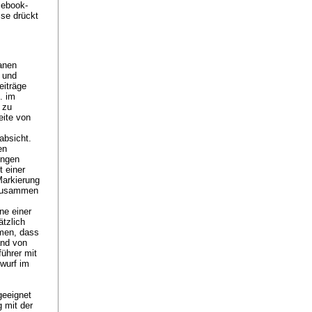
cebook-
sse drückt
ganen
h und
eiträge
. im
 zu
eite von
absicht.
en
ungen
t einer
Markierung
e zusammen
ne einer
ätzlich
hmen, dass
and von
ührer mit
rwurf im
geeignet
 mit der