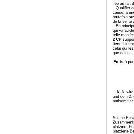
liée au fait
Qualifier 
cause, à une
toutefois su
de la vérité 
En principe
qui va au-de
telle manife
2 CP
suppos
tiers. L'inf
celui qui le
que celui-ci
Faits
à par
A.
A. wir
und dem 2. 
antisemitis
Solche Besc
Zusammenkun
platziert. 
platzierte B