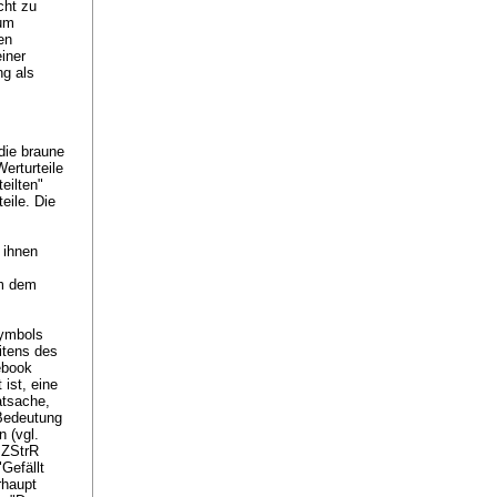
cht zu
zum
en
iner
ng als
die braune
erturteile
eilten"
eile. Die
s
 ihnen
em dem
Symbols
itens des
cebook
 ist, eine
atsache,
 Bedeutung
 (vgl.
 ZStrR
Gefällt
rhaupt