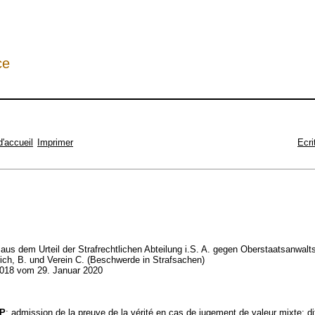
ce
d'accueil
Imprimer
Ecri
aus dem Urteil der Strafrechtlichen Abteilung i.S. A. gegen Oberstaatsanwalt
ich, B. und Verein C. (Beschwerde in Strafsachen)
018 vom 29. Januar 2020
CP
; admission de la preuve de la vérité en cas de jugement de valeur mixte; d