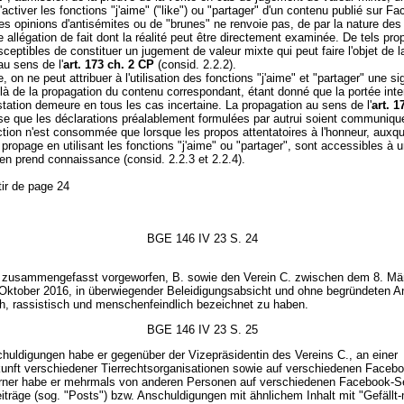
 d'activer les fonctions "j'aime" ("like") ou "partager" d'un contenu publié sur F
des opinions d'antisémites ou de "brunes" ne renvoie pas, de par la nature de
 allégation de fait dont la réalité peut être directement examinée. De tels pro
sceptibles de constituer un jugement de valeur mixte qui peut faire l'objet de 
au sens de l'
art. 173 ch. 2 CP
(consid. 2.2.2).
, on ne peut attribuer à l'utilisation des fonctions "j'aime" et "partager" une sig
là de la propagation du contenu correspondant, étant donné que la portée inte
station demeure en tous les cas incertaine. La propagation au sens de l'
art. 1
e que les déclarations préalablement formulées par autrui soient communiqu
raction n'est consommée que lorsque les propos attentatoires à l'honneur, auxqu
s propage en utilisant les fonctions "j'aime" ou "partager", sont accessibles à u
 en prend connaissance (consid. 2.2.3 et 2.2.4).
tir de page 24
BGE 146 IV 23 S. 24
d zusammengefasst vorgeworfen, B. sowie den Verein C. zwischen dem 8. Mä
Oktober 2016, in überwiegender Beleidigungsabsicht und ohne begründeten A
ch, rassistisch und menschenfeindlich bezeichnet zu haben.
BGE 146 IV 23 S. 25
huldigungen habe er gegenüber der Vizepräsidentin des Vereins C., an einer
ft verschiedener Tierrechtsorganisationen sowie auf verschiedenen Facebo
Ferner habe er mehrmals von anderen Personen auf verschiedenen Facebook-S
eiträge (sog. "Posts") bzw. Anschuldigungen mit ähnlichem Inhalt mit "Gefällt-