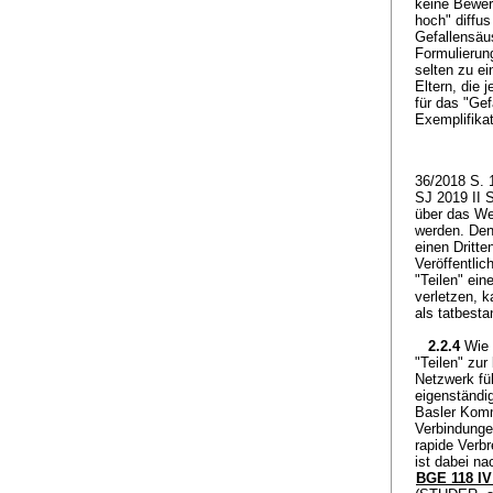
keine Bewer
hoch" diffus
Gefallensäu
Formulierun
selten zu ei
Eltern, die 
für das "Ge
Exemplifika
36/2018 S. 
SJ 2019 II S
über das We
werden. Den
einen Dritte
Veröffentli
"Teilen" ein
verletzen, k
als tatbesta
2.2.4
Wie 
"Teilen" zur
Netzwerk fü
eigenständi
Basler Komme
Verbindungen
rapide Verbr
ist dabei n
BGE 118 IV