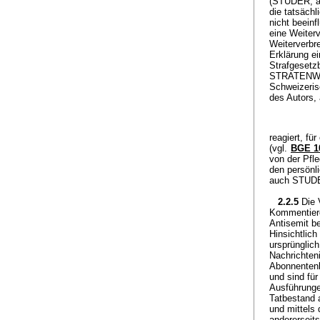
(STUDER, a.a
die tatsächl
nicht beein
eine Weiterv
Weiterverbr
Erklärung e
Strafgesetzb
STRATENWER
Schweizerisc
des Autors, 
reagiert, fü
(vgl.
BGE 10
von der Pfl
den persönl
auch STUDER
2.2.5
Die 
Kommentiere
Antisemit b
Hinsichtlich
ursprünglich
Nachrichteni
Abonnentenk
und sind für
Ausführunge
Tatbestand 
und mittels
andererseit