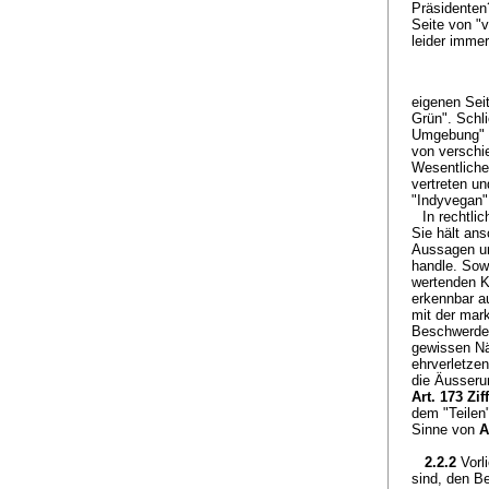
Präsidenten
Seite von "
leider immer
eigenen Seit
Grün". Schl
Umgebung" i
von verschi
Wesentliche
vertreten un
"Indyvegan"
In rechtli
Sie hält an
Aussagen un
handle. Sowe
wertenden K
erkennbar a
mit der mark
Beschwerdef
gewissen Näh
ehrverletze
die Äusseru
Art. 173 Zif
dem "Teilen
Sinne von
A
2.2.2
Vorl
sind, den B