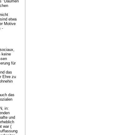
des "Daumen
ichen
nicht
 sind etwa
der Motive
 -
sociaux,
h keine
ssen
erung für
und das
er Ehre zu
 ohnehin
auch das
sozialen
, in:
henden
hafte und
erheblich
t war (
Auffassung