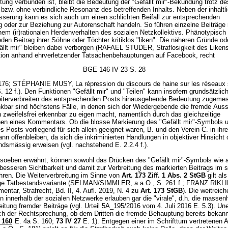
tung verbunden ist, bleibt die Bedeutung der "Gefällt mir"-Bekundung trotz 
 bzw. ohne verbindliche Resonanz des betreffenden Inhalts. Neben der inhaltl
sserung kann es sich auch um einen schlichten Beifall zur entsprechenden
g oder zur Beziehung zur Autorenschaft handeln. So führen einzelne Beiträge 
nem (ir)rationalen Herdenverhalten des sozialen Netzkollektivs. Phänotypisch
jeden Beitrag ihrer Söhne oder Töchter kritiklos "liken". Die näheren Gründe o
fällt mir" bleiben dabei verborgen (RAFAEL STUDER, Straflosigkeit des Likens
tion anhand ehrverletzender Tatsachenbehauptungen auf Facebook, recht
BGE 146 IV 23 S. 28
176; STÉPHANIE MUSY, La répression du discours de haine sur les réseaux 
. 12 f.). Den Funktionen "Gefällt mir" und "Teilen" kann insofern grundsätzlic
iterverbreiten des entsprechenden Posts hinausgehende Bedeutung zugeme
kbar sind höchstens Fälle, in denen sich der Wiedergebende die fremde Äuss
n zweifelsfrei erkennbar zu eigen macht, namentlich durch das gleichzeitige
chen eines Kommentars. Ob die blosse Markierung des "Gefällt mir"-Symbols 
es Posts vorliegend für sich allein geeignet waren, B. und den Verein C. in ihr
ann offenbleiben, da sich die inkriminierten Handlungen in objektiver Hinsicht
ndsmässig erweisen (vgl. nachstehend E. 2.2.4 f.).
soeben erwähnt, können sowohl das Drücken des "Gefällt mir"-Symbols wie 
 besseren Sichtbarkeit und damit zur Verbreitung des markierten Beitrags im 
hren. Die Weiterverbreitung im Sinne von
Art. 173 Ziff. 1 Abs. 2 StGB
gilt als
ge Tatbestandsvariante (SELMAN/SIMMLER, a.a.O., S. 261 f.; FRANZ RIKLIN
ntar, Strafrecht, Bd. II, 4. Aufl. 2019, N. 4 zu
Art. 173 StGB
). Die weitreic
 innerhalb der sozialen Netzwerke erlauben gar die "virale", d.h. die massen
eitung fremder Beiträge (vgl. Urteil 5A_195/2016 vom 4. Juli 2016 E. 5.3). Un
ach der Rechtsprechung, ob dem Dritten die fremde Behauptung bereits bekann
 160
E. 4a S. 160;
73 IV 27
E. 1). Entgegen einer im Schrifttum vertretenen 