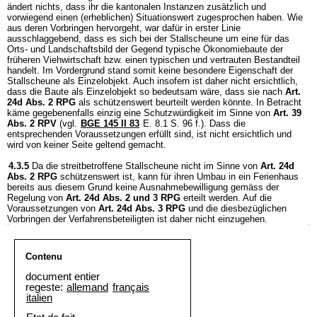
ändert nichts, dass ihr die kantonalen Instanzen zusätzlich und
vorwiegend einen (erheblichen) Situationswert zugesprochen haben. Wie
aus deren Vorbringen hervorgeht, war dafür in erster Linie
ausschlaggebend, dass es sich bei der Stallscheune um eine für das
Orts- und Landschaftsbild der Gegend typische Ökonomiebaute der
früheren Viehwirtschaft bzw. einen typischen und vertrauten Bestandteil
handelt. Im Vordergrund stand somit keine besondere Eigenschaft der
Stallscheune als Einzelobjekt. Auch insofern ist daher nicht ersichtlich,
dass die Baute als Einzelobjekt so bedeutsam wäre, dass sie nach
Art.
24d Abs. 2 RPG
als schützenswert beurteilt werden könnte. In Betracht
käme gegebenenfalls einzig eine Schutzwürdigkeit im Sinne von
Art. 39
Abs. 2 RPV
(vgl.
BGE 145 II 83
E. 8.1 S. 96 f.). Dass die
entsprechenden Voraussetzungen erfüllt sind, ist nicht ersichtlich und
wird von keiner Seite geltend gemacht.
4.3.5
Da die streitbetroffene Stallscheune nicht im Sinne von
Art. 24d
Abs. 2 RPG
schützenswert ist, kann für ihren Umbau in ein Ferienhaus
bereits aus diesem Grund keine Ausnahmebewilligung gemäss der
Regelung von
Art. 24d Abs. 2 und 3 RPG
erteilt werden. Auf die
Voraussetzungen von
Art. 24d Abs. 3 RPG
und die diesbezüglichen
Vorbringen der Verfahrensbeteiligten ist daher nicht einzugehen.
Contenu
document entier
regeste:
allemand
français
italien