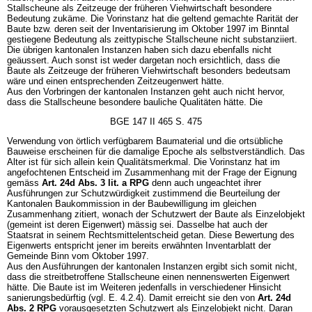
Stallscheune als Zeitzeuge der früheren Viehwirtschaft besondere
Bedeutung zukäme. Die Vorinstanz hat die geltend gemachte Rarität der
Baute bzw. deren seit der Inventarisierung im Oktober 1997 im Binntal
gestiegene Bedeutung als zeittypische Stallscheune nicht substanziiert.
Die übrigen kantonalen Instanzen haben sich dazu ebenfalls nicht
geäussert. Auch sonst ist weder dargetan noch ersichtlich, dass die
Baute als Zeitzeuge der früheren Viehwirtschaft besonders bedeutsam
wäre und einen entsprechenden Zeitzeugenwert hätte.
Aus den Vorbringen der kantonalen Instanzen geht auch nicht hervor,
dass die Stallscheune besondere bauliche Qualitäten hätte. Die
BGE 147 II 465 S. 475
Verwendung von örtlich verfügbarem Baumaterial und die ortsübliche
Bauweise erscheinen für die damalige Epoche als selbstverständlich. Das
Alter ist für sich allein kein Qualitätsmerkmal. Die Vorinstanz hat im
angefochtenen Entscheid im Zusammenhang mit der Frage der Eignung
gemäss
Art. 24d Abs. 3 lit. a RPG
denn auch ungeachtet ihrer
Ausführungen zur Schutzwürdigkeit zustimmend die Beurteilung der
Kantonalen Baukommission in der Baubewilligung im gleichen
Zusammenhang zitiert, wonach der Schutzwert der Baute als Einzelobjekt
(gemeint ist deren Eigenwert) mässig sei. Dasselbe hat auch der
Staatsrat in seinem Rechtsmittelentscheid getan. Diese Bewertung des
Eigenwerts entspricht jener im bereits erwähnten Inventarblatt der
Gemeinde Binn vom Oktober 1997.
Aus den Ausführungen der kantonalen Instanzen ergibt sich somit nicht,
dass die streitbetroffene Stallscheune einen nennenswerten Eigenwert
hätte. Die Baute ist im Weiteren jedenfalls in verschiedener Hinsicht
sanierungsbedürftig (vgl. E. 4.2.4). Damit erreicht sie den von
Art. 24d
Abs. 2 RPG
vorausgesetzten Schutzwert als Einzelobjekt nicht. Daran