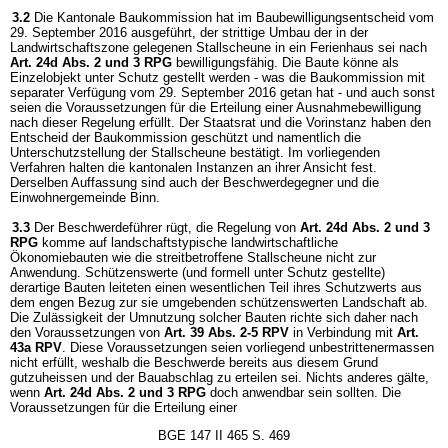
3.2
Die Kantonale Baukommission hat im Baubewilligungsentscheid vom
29. September 2016 ausgeführt, der strittige Umbau der in der
Landwirtschaftszone gelegenen Stallscheune in ein Ferienhaus sei nach
Art. 24d Abs. 2 und 3 RPG
bewilligungsfähig. Die Baute könne als
Einzelobjekt unter Schutz gestellt werden - was die Baukommission mit
separater Verfügung vom 29. September 2016 getan hat - und auch sonst
seien die Voraussetzungen für die Erteilung einer Ausnahmebewilligung
nach dieser Regelung erfüllt. Der Staatsrat und die Vorinstanz haben den
Entscheid der Baukommission geschützt und namentlich die
Unterschutzstellung der Stallscheune bestätigt. Im vorliegenden
Verfahren halten die kantonalen Instanzen an ihrer Ansicht fest.
Derselben Auffassung sind auch der Beschwerdegegner und die
Einwohnergemeinde Binn.
3.3
Der Beschwerdeführer rügt, die Regelung von
Art. 24d Abs. 2 und 3
RPG
komme auf landschaftstypische landwirtschaftliche
Ökonomiebauten wie die streitbetroffene Stallscheune nicht zur
Anwendung. Schützenswerte (und formell unter Schutz gestellte)
derartige Bauten leiteten einen wesentlichen Teil ihres Schutzwerts aus
dem engen Bezug zur sie umgebenden schützenswerten Landschaft ab.
Die Zulässigkeit der Umnutzung solcher Bauten richte sich daher nach
den Voraussetzungen von
Art. 39 Abs. 2-5 RPV
in Verbindung mit
Art.
43a RPV
. Diese Voraussetzungen seien vorliegend unbestrittenermassen
nicht erfüllt, weshalb die Beschwerde bereits aus diesem Grund
gutzuheissen und der Bauabschlag zu erteilen sei. Nichts anderes gälte,
wenn
Art. 24d Abs. 2 und 3 RPG
doch anwendbar sein sollten. Die
Voraussetzungen für die Erteilung einer
BGE 147 II 465 S. 469