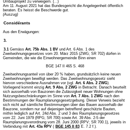
Umbauprojekt zu verweigern. (...)
Am 11. August 2021 hat das Bundesgericht die Angelegenheit öffentlich
beraten. Es heisst die Beschwerde gut.
(Auszug)
Considérants
Aus den Erwägungen:
3.
3.1
Gemäss
Art. 75b Abs. 1 BV
und Art. 6 Abs. 1 des
Zweitwohnungsgesetzes vom 20. März 2015 (ZWG; SR 702) dürfen in
Gemeinden, die wie die Einwohnergemeinde Binn einen
BGE 147 II 465 S. 468
Zweitwohnungsanteil von über 20 % haben, grundsätzlich keine neuen
Zweitwohnungen bewilligt werden. Das Zweitwohnungsgesetz sieht
hiervon verschiedene Ausnahmen vor (vgl.
Art. 6 Abs. 2 ZWG
).
Vorliegend kommt einzig
Art. 9 Abs. 2 ZWG
in Betracht. Danach beurteilt
sich ausserhalb von Bauzonen die Zulässigkeit neuer Wohnungen ohne
Nutzungsbeschränkungen im Sinne von
Art. 7 Abs. 1 ZWG
nach den
Bestimmungen der Raumplanungsgesetzgebung. Dieser Verweis bezieht
sich nicht auf sämtliche Bestimmungen über das Bauen ausserhalb der
Bauzone, sondern nur auf diejenigen betreffend geschützte Bauten,
mithin lediglich auf Art. 24d Abs. 2 und 3 des Raumplanungsgesetzes
vom 22. Juni 1979 (RPG; SR 700) sowie Art. 39 Abs. 2-5 der
Raumplanungsverordnung vom 28. Juni 2000 (RPV; SR 700.1), jeweils in
Verbindung mit
Art. 43a RPV
(
BGE 145 II 83
E. 7.2 f.).