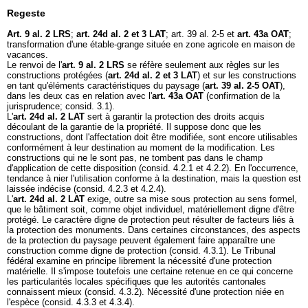
Regeste
Art. 9 al. 2 LRS
;
art. 24d al. 2 et 3 LAT
; art. 39 al. 2-5 et
art. 43a OAT
;
transformation d'une étable-grange située en zone agricole en maison de
vacances.
Le renvoi de l'
art. 9 al. 2 LRS
se réfère seulement aux règles sur les
constructions protégées (
art. 24d al. 2 et 3 LAT
) et sur les constructions
en tant qu'éléments caractéristiques du paysage (
art. 39 al. 2-5 OAT
),
dans les deux cas en relation avec l'
art. 43a OAT
(confirmation de la
jurisprudence; consid. 3.1).
L'
art. 24d al. 2 LAT
sert à garantir la protection des droits acquis
découlant de la garantie de la propriété. Il suppose donc que les
constructions, dont l'affectation doit être modifiée, sont encore utilisables
conformément à leur destination au moment de la modification. Les
constructions qui ne le sont pas, ne tombent pas dans le champ
d'application de cette disposition (consid. 4.2.1 et 4.2.2). En l'occurrence,
tendance à nier l'utilisation conforme à la destination, mais la question est
laissée indécise (consid. 4.2.3 et 4.2.4).
L'
art. 24d al. 2 LAT
exige, outre sa mise sous protection au sens formel,
que le bâtiment soit, comme objet individuel, matériellement digne d'être
protégé. Le caractère digne de protection peut résulter de facteurs liés à
la protection des monuments. Dans certaines circonstances, des aspects
de la protection du paysage peuvent également faire apparaître une
construction comme digne de protection (consid. 4.3.1). Le Tribunal
fédéral examine en principe librement la nécessité d'une protection
matérielle. Il s'impose toutefois une certaine retenue en ce qui concerne
les particularités locales spécifiques que les autorités cantonales
connaissent mieux (consid. 4.3.2). Nécessité d'une protection niée en
l'espèce (consid. 4.3.3 et 4.3.4).