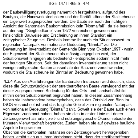
BGE 147 II 465 S. 474
der Baubewilligungsverfügung namentlich festgehalten, aufgrund des
Bautyps, der Handwerkstechniken und der Rarität könne der Stallscheune
ein Eigenwert zugesprochen werden. Die Baute sei nach der richtigen
Ansicht der Kantonalen Baukommission kein "Normalfall", da sie bereits
auf der sog. "Siegfriedkarte" von 1872 verzeichnet gewesen und
hinsichtlich Bauweise und Erscheinung an ihrem Standort ein
zeittypischer Zeuge sei. Deshalb komme ihr auch ein Situationswert im
regionalen Naturpark von nationaler Bedeutung "Binntal" zu. Die
Bewertung im Inventarblatt der Gemeinde Binn vom Oktober 1997 - worin
der Eigenwert der Stallscheune als mässig angegeben wird, der
Situationswert hingegen als bedeutend - entspreche sodann nicht mehr
der heutigen Situation. Seit der damaligen Inventarisierung seien nicht
wenige zeittypische Bauten ausserhalb der Bauzone verschwunden,
wodurch die Stallscheune im Binntal an Bedeutung gewonnen habe.
4.3.4
Aus den Ausführungen der kantonalen Instanzen wird deutlich, dass
diese die Schutzwürdigkeit der streitbetroffenen Baute vorwiegend mit der
dieser zugesprochenen Bedeutung für das Orts- und Landschaftsbild,
mithin deren Situationswert begründet haben. In diesem Zusammenhang
haben sie insbesondere hervorgehoben, dass das Ortsbild von Binn im
ISOS verzeichnet ist und das fragliche Gebiet zum regionalen Naturpark
von nationaler Bedeutung "Binntal" zählt. Soweit sie der Baute auch einen
Eigenwert zuerkannt haben, haben sie dies in erster Linie mit deren
Zeitzeugenwert als orts-, zeit- und nutzungstypische Ökonomiebaute der
früheren Viehwirtschaft begründet. Zudem haben sie auf gewisse bauliche
Aspekte hingewiesen.
Obschon die kantonalen Instanzen den Zeitzeugenwert hervorgehoben
haben, ergibt sich aus ihren Vorbringen nicht, dass der streitbetroffenen