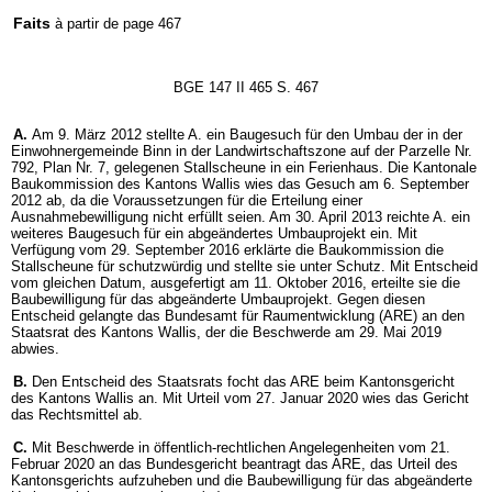
Faits
à partir de page 467
BGE 147 II 465 S. 467
A.
Am 9. März 2012 stellte A. ein Baugesuch für den Umbau der in der
Einwohnergemeinde Binn in der Landwirtschaftszone auf der Parzelle Nr.
792, Plan Nr. 7, gelegenen Stallscheune in ein Ferienhaus. Die Kantonale
Baukommission des Kantons Wallis wies das Gesuch am 6. September
2012 ab, da die Voraussetzungen für die Erteilung einer
Ausnahmebewilligung nicht erfüllt seien. Am 30. April 2013 reichte A. ein
weiteres Baugesuch für ein abgeändertes Umbauprojekt ein. Mit
Verfügung vom 29. September 2016 erklärte die Baukommission die
Stallscheune für schutzwürdig und stellte sie unter Schutz. Mit Entscheid
vom gleichen Datum, ausgefertigt am 11. Oktober 2016, erteilte sie die
Baubewilligung für das abgeänderte Umbauprojekt. Gegen diesen
Entscheid gelangte das Bundesamt für Raumentwicklung (ARE) an den
Staatsrat des Kantons Wallis, der die Beschwerde am 29. Mai 2019
abwies.
B.
Den Entscheid des Staatsrats focht das ARE beim Kantonsgericht
des Kantons Wallis an. Mit Urteil vom 27. Januar 2020 wies das Gericht
das Rechtsmittel ab.
C.
Mit Beschwerde in öffentlich-rechtlichen Angelegenheiten vom 21.
Februar 2020 an das Bundesgericht beantragt das ARE, das Urteil des
Kantonsgerichts aufzuheben und die Baubewilligung für das abgeänderte