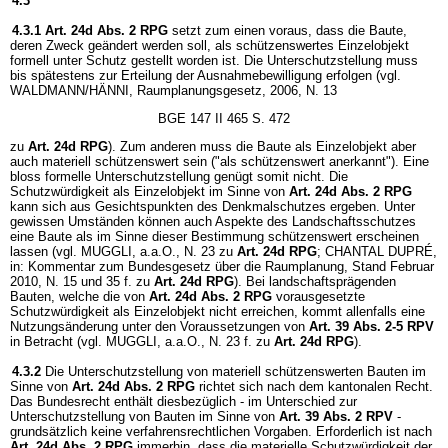
4.3
4.3.1
Art. 24d Abs. 2 RPG
setzt zum einen voraus, dass die Baute,
deren Zweck geändert werden soll, als schützenswertes Einzelobjekt
formell unter Schutz gestellt worden ist. Die Unterschutzstellung muss
bis spätestens zur Erteilung der Ausnahmebewilligung erfolgen (vgl.
WALDMANN/HÄNNI, Raumplanungsgesetz, 2006, N. 13
BGE 147 II 465 S. 472
zu
Art. 24d RPG
). Zum anderen muss die Baute als Einzelobjekt aber
auch materiell schützenswert sein ("als schützenswert anerkannt"). Eine
bloss formelle Unterschutzstellung genügt somit nicht. Die
Schutzwürdigkeit als Einzelobjekt im Sinne von
Art. 24d Abs. 2 RPG
kann sich aus Gesichtspunkten des Denkmalschutzes ergeben. Unter
gewissen Umständen können auch Aspekte des Landschaftsschutzes
eine Baute als im Sinne dieser Bestimmung schützenswert erscheinen
lassen (vgl. MUGGLI, a.a.O., N. 23 zu
Art. 24d RPG
; CHANTAL DUPRÉ,
in: Kommentar zum Bundesgesetz über die Raumplanung, Stand Februar
2010, N. 15 und 35 f. zu
Art. 24d RPG
). Bei landschaftsprägenden
Bauten, welche die von
Art. 24d Abs. 2 RPG
vorausgesetzte
Schutzwürdigkeit als Einzelobjekt nicht erreichen, kommt allenfalls eine
Nutzungsänderung unter den Voraussetzungen von
Art. 39 Abs. 2-5 RPV
in Betracht (vgl. MUGGLI, a.a.O., N. 23 f. zu
Art. 24d RPG
).
4.3.2
Die Unterschutzstellung von materiell schützenswerten Bauten im
Sinne von
Art. 24d Abs. 2 RPG
richtet sich nach dem kantonalen Recht.
Das Bundesrecht enthält diesbezüglich - im Unterschied zur
Unterschutzstellung von Bauten im Sinne von
Art. 39 Abs. 2 RPV
-
grundsätzlich keine verfahrensrechtlichen Vorgaben. Erforderlich ist nach
Art. 24d Abs. 2 RPG
immerhin, dass die materielle Schutzwürdigkeit der