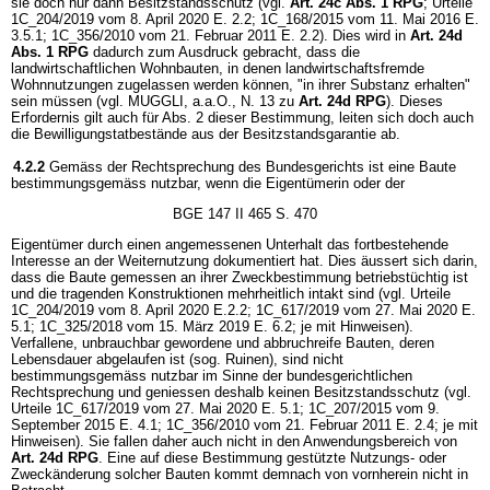
sie doch nur dann Besitzstandsschutz (vgl.
Art. 24c Abs. 1 RPG
; Urteile
1C_204/2019 vom 8. April 2020 E. 2.2; 1C_168/2015 vom 11. Mai 2016 E.
3.5.1; 1C_356/2010 vom 21. Februar 2011 E. 2.2). Dies wird in
Art. 24d
Abs. 1 RPG
dadurch zum Ausdruck gebracht, dass die
landwirtschaftlichen Wohnbauten, in denen landwirtschaftsfremde
Wohnnutzungen zugelassen werden können, "in ihrer Substanz erhalten"
sein müssen (vgl. MUGGLI, a.a.O., N. 13 zu
Art. 24d RPG
). Dieses
Erfordernis gilt auch für Abs. 2 dieser Bestimmung, leiten sich doch auch
die Bewilligungstatbestände aus der Besitzstandsgarantie ab.
4.2.2
Gemäss der Rechtsprechung des Bundesgerichts ist eine Baute
bestimmungsgemäss nutzbar, wenn die Eigentümerin oder der
BGE 147 II 465 S. 470
Eigentümer durch einen angemessenen Unterhalt das fortbestehende
Interesse an der Weiternutzung dokumentiert hat. Dies äussert sich darin,
dass die Baute gemessen an ihrer Zweckbestimmung betriebstüchtig ist
und die tragenden Konstruktionen mehrheitlich intakt sind (vgl. Urteile
1C_204/2019 vom 8. April 2020 E.2.2; 1C_617/2019 vom 27. Mai 2020 E.
5.1; 1C_325/2018 vom 15. März 2019 E. 6.2; je mit Hinweisen).
Verfallene, unbrauchbar gewordene und abbruchreife Bauten, deren
Lebensdauer abgelaufen ist (sog. Ruinen), sind nicht
bestimmungsgemäss nutzbar im Sinne der bundesgerichtlichen
Rechtsprechung und geniessen deshalb keinen Besitzstandsschutz (vgl.
Urteile 1C_617/2019 vom 27. Mai 2020 E. 5.1; 1C_207/2015 vom 9.
September 2015 E. 4.1; 1C_356/2010 vom 21. Februar 2011 E. 2.4; je mit
Hinweisen). Sie fallen daher auch nicht in den Anwendungsbereich von
Art. 24d RPG
. Eine auf diese Bestimmung gestützte Nutzungs- oder
Zweckänderung solcher Bauten kommt demnach von vornherein nicht in