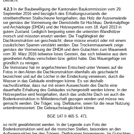
Betracht.
4.2.3
In der Baubewilligung der Kantonalen Baukommission vom 29.
September 2016 wird bezüglich des Erhaltungszustands der
streitbetroffenen Stallscheune festgehalten, das Holz der Aussenwände
sei gemäss der Vormeinung der Dienststelle für Hochbau, Denkmalpflege
und Archäologie (DHDA) und der Holzexpertise vom 18. April 2013 in
gutem Zustand. Lediglich bergseitig seien die untersten Wandhölzer
morsch und müssten ersetzt werden. Die Tragfähigkeit der
Dachkonstruktion sei geschwächt; diese müsse ersetzt oder mit einem
zusätzlichen Sparren verstärkt werden. Das Trockenmauerwerk zeige
gemäss der Vormeinung der DHDA und dem Gutachten zum Mauerwerk
vom 30. März 2016 teilweise loses Gestein, das sich teilweise aus dem
geordneten Aufbau verschoben bzw. gelöst habe. Das Mauergefüge sei
gründlich zu reinigen.
Die Vorinstanz hat im angefochtenen Entscheid unter Verweis auf die
Fotos in den Akten die Dachkonstruktion ebenfalls als geschwächt
bezeichnet und auf die Löcher in der Eindeckung verwiesen, durch die
Wasser in das Gebäude eindringen könne. Es sei deshalb
nachvollziehbar, dass nur mit einem Auswechseln des Dachs eine
dauerhafte Erhaltung des Gebäudes sichergestellt werden könne. In der
Holzexpertise wird festgehalten, durch das undichte Dach sei auch die
Bodenkonstruktion in Mitleidenschaft gezogen worden und müsse neu
gemacht werden. Die Träger, sog. Dielbäume, seien für die neue Nutzung
unterdimensioniert. Die Gebrauchstauglichkeit könne
BGE 147 II 465 S. 471
so nicht gewährleistet werden. In der Legende zum Foto der
Bodenkonstruktion wird auf die morschen Stellen, besonders an den
Auflagerpunkten bei den Trägern, Dielbäumen hingewiesen. Im Gutachten