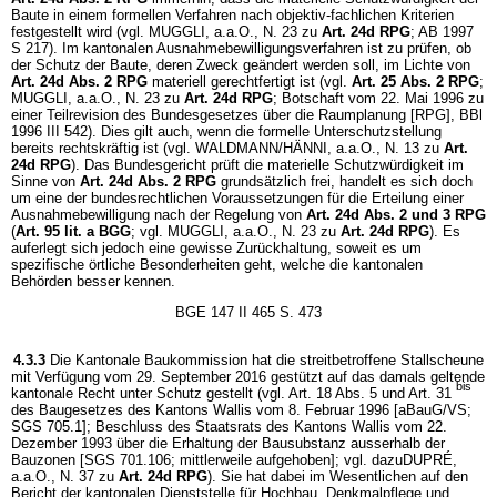
Baute in einem formellen Verfahren nach objektiv-fachlichen Kriterien
festgestellt wird (vgl. MUGGLI, a.a.O., N. 23 zu
Art. 24d RPG
; AB 1997
S 217). Im kantonalen Ausnahmebewilligungsverfahren ist zu prüfen, ob
der Schutz der Baute, deren Zweck geändert werden soll, im Lichte von
Art. 24d Abs. 2 RPG
materiell gerechtfertigt ist (vgl.
Art. 25 Abs. 2 RPG
;
MUGGLI, a.a.O., N. 23 zu
Art. 24d RPG
; Botschaft vom 22. Mai 1996 zu
einer Teilrevision des Bundesgesetzes über die Raumplanung [RPG], BBl
1996 III 542). Dies gilt auch, wenn die formelle Unterschutzstellung
bereits rechtskräftig ist (vgl. WALDMANN/HÄNNI, a.a.O., N. 13 zu
Art.
24d RPG
). Das Bundesgericht prüft die materielle Schutzwürdigkeit im
Sinne von
Art. 24d Abs. 2 RPG
grundsätzlich frei, handelt es sich doch
um eine der bundesrechtlichen Voraussetzungen für die Erteilung einer
Ausnahmebewilligung nach der Regelung von
Art. 24d Abs. 2 und 3 RPG
(
Art. 95 lit. a BGG
; vgl. MUGGLI, a.a.O., N. 23 zu
Art. 24d RPG
). Es
auferlegt sich jedoch eine gewisse Zurückhaltung, soweit es um
spezifische örtliche Besonderheiten geht, welche die kantonalen
Behörden besser kennen.
BGE 147 II 465 S. 473
4.3.3
Die Kantonale Baukommission hat die streitbetroffene Stallscheune
mit Verfügung vom 29. September 2016 gestützt auf das damals geltende
bis
kantonale Recht unter Schutz gestellt (vgl. Art. 18 Abs. 5 und Art. 31
des Baugesetzes des Kantons Wallis vom 8. Februar 1996 [aBauG/VS;
SGS 705.1]; Beschluss des Staatsrats des Kantons Wallis vom 22.
Dezember 1993 über die Erhaltung der Bausubstanz ausserhalb der
Bauzonen [SGS 701.106; mittlerweile aufgehoben]; vgl. dazuDUPRÉ,
a.a.O., N. 37 zu
Art. 24d RPG
). Sie hat dabei im Wesentlichen auf den
Bericht der kantonalen Dienststelle für Hochbau, Denkmalpflege und