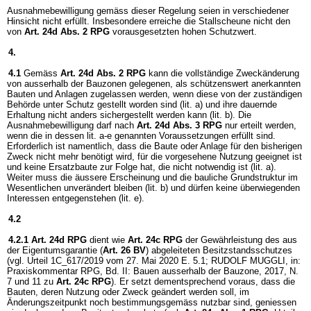
Ausnahmebewilligung gemäss dieser Regelung seien in verschiedener
Hinsicht nicht erfüllt. Insbesondere erreiche die Stallscheune nicht den
von
Art. 24d Abs. 2 RPG
vorausgesetzten hohen Schutzwert.
4.
4.1
Gemäss
Art. 24d Abs. 2 RPG
kann die vollständige Zweckänderung
von ausserhalb der Bauzonen gelegenen, als schützenswert anerkannten
Bauten und Anlagen zugelassen werden, wenn diese von der zuständigen
Behörde unter Schutz gestellt worden sind (lit. a) und ihre dauernde
Erhaltung nicht anders sichergestellt werden kann (lit. b). Die
Ausnahmebewilligung darf nach
Art. 24d Abs. 3 RPG
nur erteilt werden,
wenn die in dessen lit. a-e genannten Voraussetzungen erfüllt sind.
Erforderlich ist namentlich, dass die Baute oder Anlage für den bisherigen
Zweck nicht mehr benötigt wird, für die vorgesehene Nutzung geeignet ist
und keine Ersatzbaute zur Folge hat, die nicht notwendig ist (lit. a).
Weiter muss die äussere Erscheinung und die bauliche Grundstruktur im
Wesentlichen unverändert bleiben (lit. b) und dürfen keine überwiegenden
Interessen entgegenstehen (lit. e).
4.2
4.2.1
Art. 24d RPG
dient wie
Art. 24c RPG
der Gewährleistung des aus
der Eigentumsgarantie (
Art. 26 BV
) abgeleiteten Besitzstandsschutzes
(vgl. Urteil 1C_617/2019 vom 27. Mai 2020 E. 5.1; RUDOLF MUGGLI, in:
Praxiskommentar RPG, Bd. II: Bauen ausserhalb der Bauzone, 2017, N.
7 und 11 zu
Art. 24c RPG
). Er setzt dementsprechend voraus, dass die
Bauten, deren Nutzung oder Zweck geändert werden soll, im
Änderungszeitpunkt noch bestimmungsgemäss nutzbar sind, geniessen