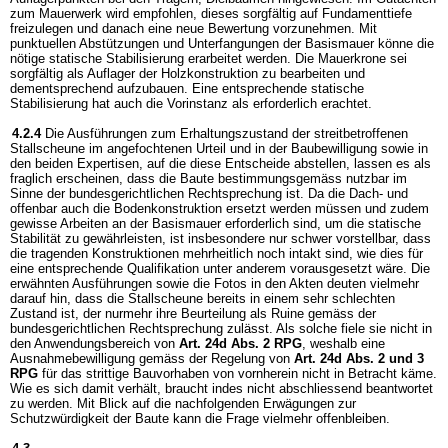
zum Mauerwerk wird empfohlen, dieses sorgfältig auf Fundamenttiefe
freizulegen und danach eine neue Bewertung vorzunehmen. Mit
punktuellen Abstützungen und Unterfangungen der Basismauer könne die
nötige statische Stabilisierung erarbeitet werden. Die Mauerkrone sei
sorgfältig als Auflager der Holzkonstruktion zu bearbeiten und
dementsprechend aufzubauen. Eine entsprechende statische
Stabilisierung hat auch die Vorinstanz als erforderlich erachtet.
4.2.4
Die Ausführungen zum Erhaltungszustand der streitbetroffenen
Stallscheune im angefochtenen Urteil und in der Baubewilligung sowie in
den beiden Expertisen, auf die diese Entscheide abstellen, lassen es als
fraglich erscheinen, dass die Baute bestimmungsgemäss nutzbar im
Sinne der bundesgerichtlichen Rechtsprechung ist. Da die Dach- und
offenbar auch die Bodenkonstruktion ersetzt werden müssen und zudem
gewisse Arbeiten an der Basismauer erforderlich sind, um die statische
Stabilität zu gewährleisten, ist insbesondere nur schwer vorstellbar, dass
die tragenden Konstruktionen mehrheitlich noch intakt sind, wie dies für
eine entsprechende Qualifikation unter anderem vorausgesetzt wäre. Die
erwähnten Ausführungen sowie die Fotos in den Akten deuten vielmehr
darauf hin, dass die Stallscheune bereits in einem sehr schlechten
Zustand ist, der nurmehr ihre Beurteilung als Ruine gemäss der
bundesgerichtlichen Rechtsprechung zulässt. Als solche fiele sie nicht in
den Anwendungsbereich von
Art. 24d Abs. 2 RPG
, weshalb eine
Ausnahmebewilligung gemäss der Regelung von
Art. 24d Abs. 2 und 3
RPG
für das strittige Bauvorhaben von vornherein nicht in Betracht käme.
Wie es sich damit verhält, braucht indes nicht abschliessend beantwortet
zu werden. Mit Blick auf die nachfolgenden Erwägungen zur
Schutzwürdigkeit der Baute kann die Frage vielmehr offenbleiben.