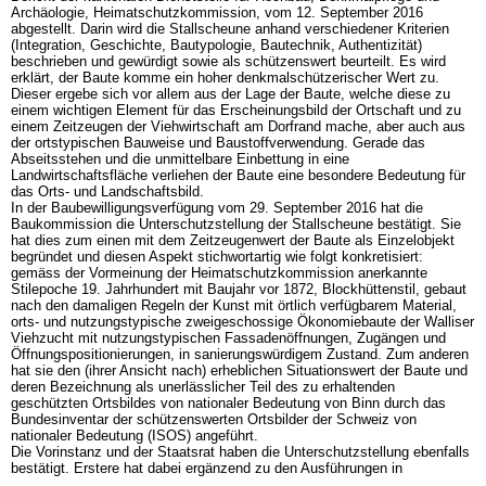
Archäologie, Heimatschutzkommission, vom 12. September 2016
abgestellt. Darin wird die Stallscheune anhand verschiedener Kriterien
(Integration, Geschichte, Bautypologie, Bautechnik, Authentizität)
beschrieben und gewürdigt sowie als schützenswert beurteilt. Es wird
erklärt, der Baute komme ein hoher denkmalschützerischer Wert zu.
Dieser ergebe sich vor allem aus der Lage der Baute, welche diese zu
einem wichtigen Element für das Erscheinungsbild der Ortschaft und zu
einem Zeitzeugen der Viehwirtschaft am Dorfrand mache, aber auch aus
der ortstypischen Bauweise und Baustoffverwendung. Gerade das
Abseitsstehen und die unmittelbare Einbettung in eine
Landwirtschaftsfläche verliehen der Baute eine besondere Bedeutung für
das Orts- und Landschaftsbild.
In der Baubewilligungsverfügung vom 29. September 2016 hat die
Baukommission die Unterschutzstellung der Stallscheune bestätigt. Sie
hat dies zum einen mit dem Zeitzeugenwert der Baute als Einzelobjekt
begründet und diesen Aspekt stichwortartig wie folgt konkretisiert:
gemäss der Vormeinung der Heimatschutzkommission anerkannte
Stilepoche 19. Jahrhundert mit Baujahr vor 1872, Blockhüttenstil, gebaut
nach den damaligen Regeln der Kunst mit örtlich verfügbarem Material,
orts- und nutzungstypische zweigeschossige Ökonomiebaute der Walliser
Viehzucht mit nutzungstypischen Fassadenöffnungen, Zugängen und
Öffnungspositionierungen, in sanierungswürdigem Zustand. Zum anderen
hat sie den (ihrer Ansicht nach) erheblichen Situationswert der Baute und
deren Bezeichnung als unerlässlicher Teil des zu erhaltenden
geschützten Ortsbildes von nationaler Bedeutung von Binn durch das
Bundesinventar der schützenswerten Ortsbilder der Schweiz von
nationaler Bedeutung (ISOS) angeführt.
Die Vorinstanz und der Staatsrat haben die Unterschutzstellung ebenfalls
bestätigt. Erstere hat dabei ergänzend zu den Ausführungen in