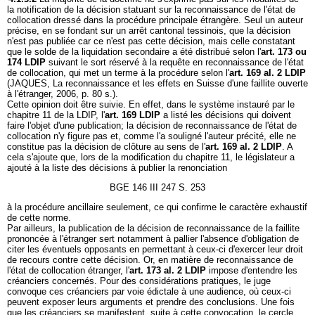
la notification de la décision statuant sur la reconnaissance de l'état de
collocation dressé dans la procédure principale étrangère. Seul un auteur
précise, en se fondant sur un arrêt cantonal tessinois, que la décision
n'est pas publiée car ce n'est pas cette décision, mais celle constatant
que le solde de la liquidation secondaire a été distribué selon l'
art. 173 ou
174 LDIP
suivant le sort réservé à la requête en reconnaissance de l'état
de collocation, qui met un terme à la procédure selon l'
art. 169 al. 2 LDIP
(JAQUES, La reconnaissance et les effets en Suisse d'une faillite ouverte
à l'étranger, 2006, p. 80 s.).
Cette opinion doit être suivie. En effet, dans le système instauré par le
chapitre 11 de la LDIP, l'
art. 169 LDIP
a listé les décisions qui doivent
faire l'objet d'une publication; la décision de reconnaissance de l'état de
collocation n'y figure pas et, comme l'a souligné l'auteur précité, elle ne
constitue pas la décision de clôture au sens de l'
art. 169 al. 2 LDIP
. A
cela s'ajoute que, lors de la modification du chapitre 11, le législateur a
ajouté à la liste des décisions à publier la renonciation
BGE 146 III 247 S. 253
à la procédure ancillaire seulement, ce qui confirme le caractère exhaustif
de cette norme.
Par ailleurs, la publication de la décision de reconnaissance de la faillite
prononcée à l'étranger sert notamment à pallier l'absence d'obligation de
citer les éventuels opposants en permettant à ceux-ci d'exercer leur droit
de recours contre cette décision. Or, en matière de reconnaissance de
l'état de collocation étranger, l'
art. 173 al. 2 LDIP
impose d'entendre les
créanciers concernés. Pour des considérations pratiques, le juge
convoque ces créanciers par voie édictale à une audience, où ceux-ci
peuvent exposer leurs arguments et prendre des conclusions. Une fois
que les créanciers se manifestent, suite à cette convocation, le cercle