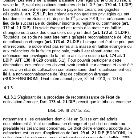
Suisse. Les effets de la faillite ancillaire sont régis par le droit suisse, à
savoir la LP, sauf dispositions contraires de la LDIP (
art. 170 al. 1 LDIP
).
Les actifs servent en premier lieu à payer les créanciers gagistes
désignés à l'
art. 219 LP
, les créanciers non gagistes privilégiés qui ont
er
leur domicile en Suisse, et, depuis le 1
janvier 2019, les créanciers au
lieu de la succursale du débiteur inscrite au registre du commerce (
art.
172 al. 1 LDIP
). Un solde éventuel est remis à la masse en faillite
étrangère ou à ceux des créanciers qui y ont droit (
art. 173 al. 1 LDIP
).
Toutefois, ce solde ne peut être remis qu'après reconnaissance de l'état
de collocation étranger (
art. 173 al. 2 LDIP
). Lorsque cet état ne peut pas
être reconnu, le solde n'est pas remis à la masse en faillite étrangère ou
aux créanciers de la faillite principale, mais il est réparti entre les
créanciers non privilégiés de la faillite ancillaire suisse (
art. 174 al. 1
LDIP
;
ATF 138 III 628
consid. 5.1). Pour pouvoir participer à cette
distribution, ces créanciers doivent avoir produit leur créance et avoir été
admis à un état de collocation complémentaire, dont l'établissement est
lié à la non-reconnaissance de l'état de collocation étranger
e
(BUCHER/BONOMI, Droit international privé, 3
éd. 2013, n. 1318).
4.1.3
4.1.3.1
S'agissant de la procédure de reconnaissance de l'état de
collocation étranger, l'
art. 173 al. 2 LDIP
prévoit que le tribunal examine
BGE 146 III 247 S. 251
notamment si les créanciers domiciliés en Suisse ont été admis
équitablement à l'état de collocation étranger et qu'il doit entendre au
préalable les créanciers concernés. Ce droit d'être entendu accordé aux
créanciers est un cas d'application de l'
art. 29 al. 2 LDIP
(BRACONI, La
collocation des créances en droit international suisse de la faillite, 2005,