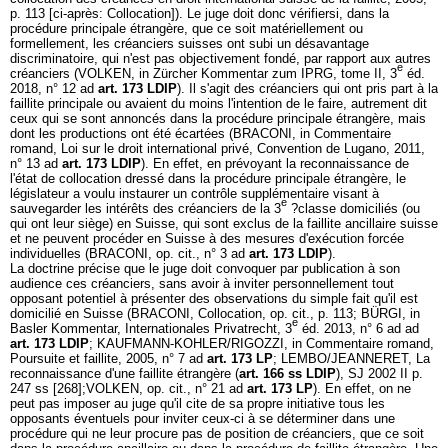
p. 113 [ci-après: Collocation]). Le juge doit donc vérifiersi, dans la
procédure principale étrangère, que ce soit matériellement ou
formellement, les créanciers suisses ont subi un désavantage
discriminatoire, qui n'est pas objectivement fondé, par rapport aux autres
e
créanciers (VOLKEN, in Zürcher Kommentar zum IPRG, tome II, 3
éd.
2018, n° 12 ad
art. 173 LDIP
). Il s'agit des créanciers qui ont pris part à la
faillite principale ou avaient du moins l'intention de le faire, autrement dit
ceux qui se sont annoncés dans la procédure principale étrangère, mais
dont les productions ont été écartées (BRACONI, in Commentaire
romand, Loi sur le droit international privé, Convention de Lugano, 2011,
n° 13 ad
art. 173 LDIP
). En effet, en prévoyant la reconnaissance de
l'état de collocation dressé dans la procédure principale étrangère, le
législateur a voulu instaurer un contrôle supplémentaire visant à
e
sauvegarder les intérêts des créanciers de la 3
?classe domiciliés (ou
qui ont leur siège) en Suisse, qui sont exclus de la faillite ancillaire suisse
et ne peuvent procéder en Suisse à des mesures d'exécution forcée
individuelles (BRACONI, op. cit., n° 3 ad
art. 173 LDIP
).
La doctrine précise que le juge doit convoquer par publication à son
audience ces créanciers, sans avoir à inviter personnellement tout
opposant potentiel à présenter des observations du simple fait qu'il est
domicilié en Suisse (BRACONI, Collocation, op. cit., p. 113; BÜRGI, in
e
Basler Kommentar, Internationales Privatrecht, 3
éd. 2013, n° 6 ad ad
art. 173 LDIP
; KAUFMANN-KOHLER/RIGOZZI, in Commentaire romand,
Poursuite et faillite, 2005, n° 7 ad
art. 173 LP
; LEMBO/JEANNERET, La
reconnaissance d'une faillite étrangère (
art. 166 ss LDIP
), SJ 2002 II p.
247 ss [268];VOLKEN, op. cit., n° 21 ad
art. 173 LP
). En effet, on ne
peut pas imposer au juge qu'il cite de sa propre initiative tous les
opposants éventuels pour inviter ceux-ci à se déterminer dans une
procédure qui ne leur procure pas de position de créanciers, que ce soit