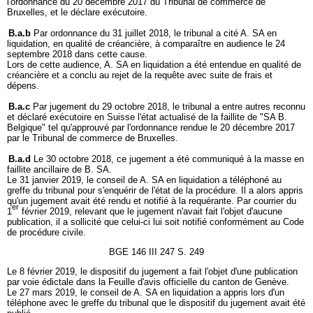
l'ordonnance du 20 décembre 2017 du Tribunal de commerce de
Bruxelles, et le déclare exécutoire.
B.a.b
Par ordonnance du 31 juillet 2018, le tribunal a cité A. SA en
liquidation, en qualité de créancière, à comparaître en audience le 24
septembre 2018 dans cette cause.
Lors de cette audience, A. SA en liquidation a été entendue en qualité de
créancière et a conclu au rejet de la requête avec suite de frais et
dépens.
B.a.c
Par jugement du 29 octobre 2018, le tribunal a entre autres reconnu
et déclaré exécutoire en Suisse l'état actualisé de la faillite de "SA B.
Belgique" tel qu'approuvé par l'ordonnance rendue le 20 décembre 2017
par le Tribunal de commerce de Bruxelles.
B.a.d
Le 30 octobre 2018, ce jugement a été communiqué à la masse en
faillite ancillaire de B. SA.
Le 31 janvier 2019, le conseil de A. SA en liquidation a téléphoné au
greffe du tribunal pour s'enquérir de l'état de la procédure. Il a alors appris
qu'un jugement avait été rendu et notifié à la requérante. Par courrier du
er
1
février 2019, relevant que le jugement n'avait fait l'objet d'aucune
publication, il a sollicité que celui-ci lui soit notifié conformément au Code
de procédure civile.
BGE 146 III 247 S. 249
Le 8 février 2019, le dispositif du jugement a fait l'objet d'une publication
par voie édictale dans la Feuille d'avis officielle du canton de Genève.
Le 27 mars 2019, le conseil de A. SA en liquidation a appris lors d'un
téléphone avec le greffe du tribunal que le dispositif du jugement avait été