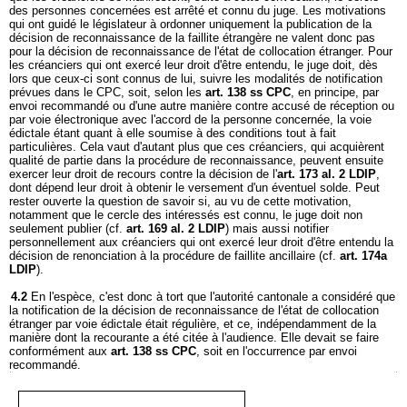
des personnes concernées est arrêté et connu du juge. Les motivations
qui ont guidé le législateur à ordonner uniquement la publication de la
décision de reconnaissance de la faillite étrangère ne valent donc pas
pour la décision de reconnaissance de l'état de collocation étranger. Pour
les créanciers qui ont exercé leur droit d'être entendu, le juge doit, dès
lors que ceux-ci sont connus de lui, suivre les modalités de notification
prévues dans le CPC, soit, selon les
art. 138 ss CPC
, en principe, par
envoi recommandé ou d'une autre manière contre accusé de réception ou
par voie électronique avec l'accord de la personne concernée, la voie
édictale étant quant à elle soumise à des conditions tout à fait
particulières. Cela vaut d'autant plus que ces créanciers, qui acquièrent
qualité de partie dans la procédure de reconnaissance, peuvent ensuite
exercer leur droit de recours contre la décision de l'
art. 173 al. 2 LDIP
,
dont dépend leur droit à obtenir le versement d'un éventuel solde. Peut
rester ouverte la question de savoir si, au vu de cette motivation,
notamment que le cercle des intéressés est connu, le juge doit non
seulement publier (cf.
art. 169 al. 2 LDIP
) mais aussi notifier
personnellement aux créanciers qui ont exercé leur droit d'être entendu la
décision de renonciation à la procédure de faillite ancillaire (cf.
art. 174a
LDIP
).
4.2
En l'espèce, c'est donc à tort que l'autorité cantonale a considéré que
la notification de la décision de reconnaissance de l'état de collocation
étranger par voie édictale était régulière, et ce, indépendamment de la
manière dont la recourante a été citée à l'audience. Elle devait se faire
conformément aux
art. 138 ss CPC
, soit en l'occurrence par envoi
recommandé.