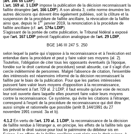
(
art. 166 ss LDIP
).
L'
art. 169 al. 1 LDIP
impose la publication de la décision reconnaissant la
faillite étrangère (
art. 166 LDIP
). A son alinéa 3, cette norme énumère les
autres décisions qui doivent être également publiées, soit la clôture et la
suspension de la procédure de faillite ancillaire, la révocation de la faillite
er
ainsi que, depuis le 1
janvier 2019, la renonciation à la procédure de
faillite ancillaire (cf.
art. 174a LDIP
).
S'agissant de la portée de cette publication, le Tribunal fédéral a exposé
que l'
art. 167 LDIP
prévoit l'application analogique de l'
art. 29 LDIP
,
BGE 146 III 247 S. 250
selon lequel la partie qui s'oppose à la reconnaissance et à l'exécution est
entendue dans la procédure et peut y faire valoir ses moyens (al. 2).
Toutefois, l'obligation de citer tous les opposants éventuels (à l'époque,
fondée sur le droit cantonal de procédure) serait absurde, car il s'agit d'un
cercle indéterminé de personnes. Malgré l'absence de citation, l'ensemble
des intéressés est néanmoins informé de la décision reconnaissant la
faillite par le biais de la publication. Pour que les parties intéressées
puissent faire valoir leurs moyens d'opposition à la reconnaissance,
conformément à l'art.?29 al. 2 LDIP, il faut ensuite qu'une voie de recours
leur soit ouverte dans laquelle elles pourront faire valoir leurs moyens
contre la reconnaissance. Ce système, qui évite les citations à l'étranger,
correspond à l'esprit de la procédure de reconnaissance qui doit être
aussi simple et rationnelle que possible (arrêt B.144/1991 du 27
novembre 1991 consid. 3a et b).
4.1.2
En vertu de l'
art. 170 al. 1 LDIP
, la reconnaissance de la décision
de faillite rendue à l'étranger a, en principe, les effets de la faillite tels que
les prévoit le droit suisse pour tout le patrimoine du débiteur sis en