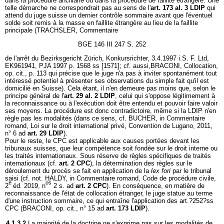
dans la procédure ancillaire ou dans la procédure de faillite étrangère. Une
telle démarche ne correspondrait pas au sens de l'
art. 173 al. 3 LDIP
qui
attend du juge suisse un dernier contrôle sommaire avant que l'éventuel
solde soit remis à la masse en faillite étrangère au lieu de la faillite
principale (TRACHSLER, Commentaire
BGE 146 III 247 S. 252
de l'arrêt du Bezirksgericht Zürich, Konkursrichter, 3.4.1997 i.S. F. Ltd,
EK961941, PJA 1997 p. 1568 ss [1571]; cf. aussi,BRACONI, Collocation,
op. cit., p. 113 qui précise que le juge n'a pas à inviter spontanément tout
intéressé potentiel à présenter ses observations du simple fait qu'il est
domicilié en Suisse). Cela étant, il n'en demeure pas moins que, selon le
principe général de l'
art. 29 al. 2 LDIP
, celui qui s'oppose légitimement à
la reconnaissance ou à l'exécution doit être entendu et pouvoir faire valoir
ses moyens. La procédure est donc contradictoire, même si la LDIP n'en
règle pas les modalités (dans ce sens, cf. BUCHER, in Commentaire
romand, Loi sur le droit international privé, Convention de Lugano, 2011,
n° 6 ad
art. 29 LDIP
).
Pour le reste, le CPC est applicable aux causes portées devant les
tribunaux suisses, que leur compétence soit fondée sur le droit interne ou
les traités internationaux. Sous réserve de règles spécifiques de traités
internationaux (cf.
art. 2 CPC
), la détermination des règles sur le
déroulement du procès se fait en application de la
lex fori
par le tribunal
saisi (cf. not. HALDY, in Commentaire romand, Code de procédure civile,
e
os
2
éd. 2019, n
2 s. ad
art. 2 CPC
). En conséquence, en matière de
reconnaissance de l'état de collocation étranger, le juge statue au terme
d'une instruction sommaire, ce qui entraîne l'application des art.?252?ss
CPC (BRACONI, op. cit., n° 15 ad
art. 173 LDIP
).
4.1.3.2
La majorité de la doctrine ne s'exprime pas sur les modalités de