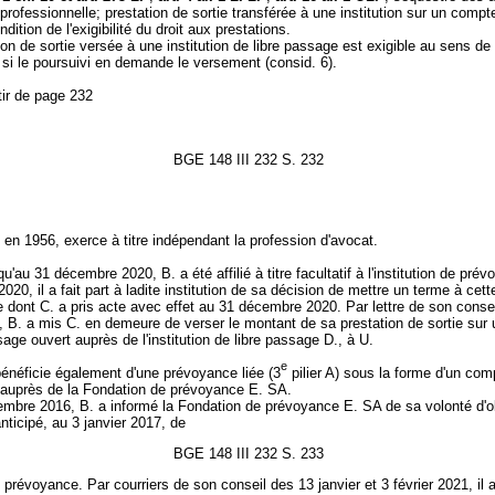
rofessionnelle; prestation de sortie transférée à une institution sur un compte
dition de l'exigibilité du droit aux prestations.
ion de sortie versée à une institution de libre passage est exigible au sens de l
si le poursuivi en demande le versement (consid. 6).
tir de page 232
BGE 148 III 232 S. 232
 en 1956, exerce à titre indépendant la profession d'avocat.
u'au 31 décembre 2020, B. a été affilié à titre facultatif à l'institution de pré
020, il a fait part à ladite institution de sa décision de mettre un terme à cett
 ce dont C. a pris acte avec effet au 31 décembre 2020. Par lettre de son conse
, B. a mis C. en demeure de verser le montant de sa prestation de sortie sur
sage ouvert auprès de l'institution de libre passage D., à U.
e
bénéficie également d'une prévoyance liée (3
pilier A) sous la forme d'un com
auprès de la Fondation de prévoyance E. SA.
mbre 2016, B. a informé la Fondation de prévoyance E. SA de sa volonté d'ob
ticipé, au 3 janvier 2017, de
BGE 148 III 232 S. 233
 prévoyance. Par courriers de son conseil des 13 janvier et 3 février 2021, il a