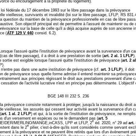
ivorce ou encouragement à la propriété du logement).
 loi fédérale du 17 décembre 1993 sur le libre passage dans la prévoyance
lle vieillesse, survivants et invalidité (loi sur le libre passage, LFLP; RS 831.
a question du maintien de la prévoyance professionnelle en cas de libre pas
ustive. Son objectif principal est de permettre à l'assuré de maintenir ou de 
 prévoyance sur la base de celle qu'il a déjà acquise auprès de son ancienne in
ce (
ATF 129 V 440
consid. 6.2).
Lorsque l'assuré quitte l'institution de prévoyance avant la survenance d'un c
cas de libre passage), il a droit à une prestation de sortie (
art. 2 al. 1 LFLP
)
 sortie est exigible lorsque l'assuré quitte l'institution de prévoyance (
art. 2 al
P).
é n'entre pas dans une autre institution de prévoyance (cf.
art. 3 LFLP
), il doit
ion de prévoyance sous quelle forme admise il entend maintenir sa prévoyance
ontrairement aux principes régissant le droit aux prestations provenant d'une 
 cessation de l'activité lucrative n'est en principe pas déterminante. L'objectif
BGE 148 III 232 S. 236
la prévoyance consiste notamment à protéger, jusqu'à la naissance du droit 
de vieillesse, les assurés qui cessent leur activité avant la survenance d'un 
(
art. 1 al. 2 LFLP
) et qui, à la sortie de l'institution de prévoyance, ne rempli
ons d'un versement en espèces ou ne le demandent pas (
art. 5
e
EIDER/MERLINO/MANGE,inCASS, LPP et LFLP, 2
éd. 2020, n° 29 ad
art.
e
estent dans le 2
pilier, c'est-à-dire qu'ils sont considérés comme servant ex
lement à la prévoyance et ne peuvent être retirés que lors d'un évènement pré