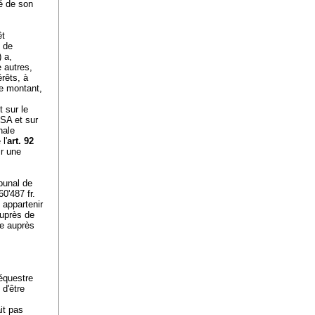
é de son
êt
 de
 a,
 autres,
rêts, à
e montant,
s
 sur le
 SA et sur
nale
l'
art. 92
ir une
bunal de
0'487 fr.
appartenir
 auprès de
ire auprès
séquestre
 d'être
it pas