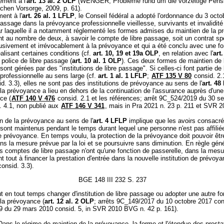
ément à l'
art. 13 al. 2 OLP
(WENGER, Probleme rund um die vorzeitige Pensi
lichen Vorsorge, 2009, p. 61).
ent à l'
art. 26 al. 1 LFLP
, le Conseil fédéral a adopté l'ordonnance du 3 oct
 passage dans la prévoyance professionnelle vieillesse, survivants et invalidi
ar laquelle il a notamment réglementé les formes admises du maintien de la p
nt au nombre de deux, à savoir le compte de libre passage, soit un contrat sp
usivement et irrévocablement à la prévoyance et qui a été conclu avec une fo
éalisant certaines conditions (cf.
art. 10, 19 et 19a OLP
, en relation avec l'
art.
a police de libre passage (
art. 10 al. 1 OLP
). Ces deux formes de maintien de 
ont gérées par des "institutions de libre passage". Si celles-ci font partie de 
professionnelle au sens large (cf.
art. 1 al. 1 LFLP
;
ATF 135 V 80
consid. 2.
d. 3.3), elles ne sont pas des institutions de prévoyance au sens de l'
art. 48
la prévoyance a lieu en dehors de la continuation de l'assurance auprès d'une 
ce (
ATF 140 V 476
consid. 2.1 et les références; arrêt 9C_524/2019 du 30 s
. 4.1, non publié aux
ATF 146 V 341
, mais in Pra 2021 n. 23 p. 211 et SVR
n de la prévoyance au sens de l'
art. 4 LFLP
implique que les avoirs consacré
sont maintenus pendant le temps durant lequel une personne n'est pas affilié
de prévoyance. En temps voulu, la protection de la prévoyance doit pouvoir êtr
s la mesure prévue par la loi et se poursuivre sans diminution. En règle géné
es comptes de libre passage n'ont qu'une fonction de passerelle, dans la mesur
t tout à financer la prestation d'entrée dans la nouvelle institution de prévoya
onsid. 3.3).
BGE 148 III 232 S. 237
t en tout temps changer d'institution de libre passage ou adopter une autre f
 la prévoyance (
art. 12 al. 2 OLP
; arrêts 9C_149/2017 du 10 octobre 2017 cons
 du 29 mars 2010 consid. 5, in SVR 2010 BVG n. 42 p. 161).
Dans le régime de maintien de la prévoyance, la forme et l'étendue des presta