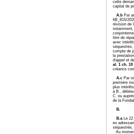
cette deman
capital de p
A.b
Par a
6B_815/2020
révision de 
notamment, 
conjointemen
titre de ré
avec intérêt
séquestres, 
compte de 
la prestati
d'appel et d
al. 1 ch. 10
créance com
A.c
Par o
première ins
plus intérêt
à B., débite
C. ou auprès
de la Fonda
B.
B.a
Le 22 
en adressan
séquestrés,
Au moment 