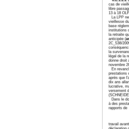
cas de vieil
libre passag
13 à 18 OLP
La LPP ne 
vieillesse d
base réglem
institutions
la retraite q
anticipée (
ar
2C_538/2009
conséquence,
la survenanc
légal de la re
donne droit 
novembre 20
En revanch
prestations 
après que l'a
dix ans alla
lucrative, 
versement d'
(SCHNEIDER
Dans le do
à des presta
rapports de
travail avan
déclaration 