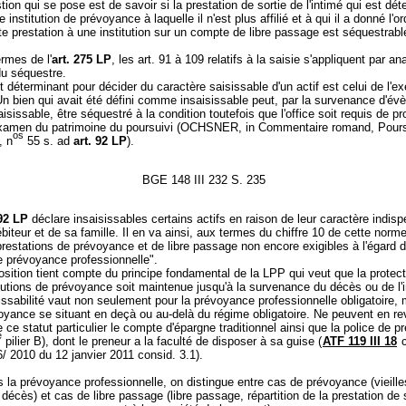
tion qui se pose est de savoir si la prestation de sortie de l'intimé qui est dé
institution de prévoyance à laquelle il n'est plus affilié et à qui il a donné l'o
ite prestation à une institution sur un compte de libre passage est séquestrabl
rmes de l'
art. 275 LP
, les art. 91 à 109 relatifs à la saisie s'appliquent par an
du séquestre.
déterminant pour décider du caractère saisissable d'un actif est celui de l'e
Un bien qui avait été défini comme insaisissable peut, par la survenance d'é
aisissable, être séquestré à la condition toutefois que l'office soit requis de p
xamen du patrimoine du poursuivi (OCHSNER, in Commentaire romand, Pours
os
, n
55 s. ad
art. 92 LP
).
BGE 148 III 232 S. 235
 92 LP
déclare insaisissables certains actifs en raison de leur caractère indis
ébiteur et de sa famille. Il en va ainsi, aux termes du chiffre 10 de cette norm
prestations de prévoyance et de libre passage non encore exigibles à l'égard d
de prévoyance professionnelle".
osition tient compte du principe fondamental de la LPP qui veut que la protect
itutions de prévoyance soit maintenue jusqu'à la survenance du décès ou de l'in
issabilité vaut non seulement pour la prévoyance professionnelle obligatoire,
voyance se situant en deçà ou au-delà du régime obligatoire. Ne peuvent en r
e ce statut particulier le compte d'épargne traditionnel ainsi que la police de 
e
pilier B), dont le preneur a la faculté de disposer à sa guise (
ATF 119 III 18
c
/ 2010 du 12 janvier 2011 consid. 3.1).
 la prévoyance professionnelle, on distingue entre cas de prévoyance (vieille
u décès) et cas de libre passage (libre passage, répartition de la prestation de s