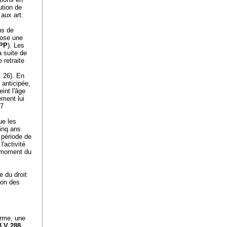
ution de
 aux art.
ns de
ose une
LPP
). Les
a suite de
 retraite
. 26). En
 anticipée,
int l'âge
ement lui
27
ue les
cinq ans
 période de
'activité
e moment du
e du droit
ion des
erme, une
3 V 288