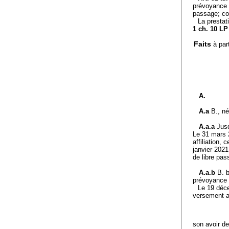
prévoyance p
passage; con
La prestat
1 ch. 10 LP
Faits
à par
A.
A.a
B., né
A.a.a
Jusq
Le 31 mars 2
affiliation,
janvier 2021
de libre pas
A.a.b
B. 
prévoyance 
Le 19 déce
versement an
son avoir de