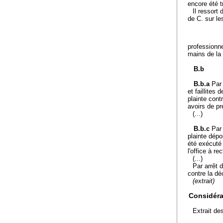
encore été t
Il ressort
de C. sur l
professionne
mains de la
B.b
B.b.a
Par
et faillites
plainte cont
avoirs de pr
(...)
B.b.c
Par
plainte dépo
été exécuté 
l'office à r
(...)
Par arrêt d
contre la dé
(extrait)
Considéra
Extrait de