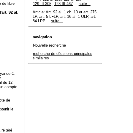
 de libre
129 III 305
,
128 III 467
suite...
Article: Art. 92 al. 1 ch. 10 et
art. 275
'
art. 92 al.
LP
, art. 5 LFLP, art. 16 al. 1 OLP, art.
84 LPP
suite...
navigation
Nouvelle recherche
recherche de décisions principales
similaires
voyance C.
e
il du 12
 un compte
pte de
tenir le
 réitéré