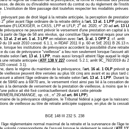
lesse, de décès ou d'invalidité ressortent du contrat ou du règlement de l'instit
e. L'institution de libre passage doit toutefois respecter les modalités prévues
.
prévoyant pas de droit légal à la retraite anticipée, la perception de prestatio
e
u 2
pilier avant l'âge ordinaire de la retraite défini à l'
art. 13 al. 1 LPP
présupp
e
entaire (FLÜCKIGER, in CASS, LPP et LFLP, 2
éd. 2020, n° 20 ad
art. 13 
 de prévoyance ne peuvent prévoir le versement d'une prestation en capital à l
u'à partir de l'âge de 58 ans révolus, qui constitue l'âge minimal requis pour une
t. 13 al. 2 et
art. 1 al. 3 LPP
en relation avec l'
art. 1i al. 1 OPP 2
; cf. arrêt
 du 19 août 2010 consid. 6.1.1, in RDAF 2011 II p. 60 et StE 2011 B 26.13 n
 lorsque les institutions de prévoyance accordent la possibilité d'une retraite
e du cas de prévoyance "vieillesse" a lieu non seulement lorsque l'assuré atte
traite selon l'
art. 13 al. 1 LPP
, mais aussi lorsqu'il atteint l'âge auquel le règl
à une retraite anticipée (
ATF 138 V 227
consid. 5.2.1; arrêt 9C_792/2019 du 
20 consid. 3.1).
e, dans le régime du maintien de la prévoyance, l'
art. 16 al. 1 OLP
prévoit q
de vieillesse peuvent être versées au plus tôt cinq ans avant et au plus tard 
ssuré a atteint l'âge ordinaire de la retraite selon l'
art. 13 al. 1 LPP
. Durant la
nt de 59/60 ans à 69/70 ans, le versement n'est ainsi pas lié à la cessation de l
mais à la demande de versement de la prestation de vieillesse, à moins que l
une police ait été fixé contractuellement durant cette période
/MERLINO/MANGE, op. cit., n° 29 ad
art. 84 LPP
).
maine de la prévoyance obligatoire, le Tribunal fédéral a jugé que la naissanc
tions de vieillesse au titre de retraite anticipée suppose, en plus de la cessat
BGE 148 III 232 S. 238
t l'âge réglementaire normal maximal de la retraite et la survenance de l'âge t
de volonté correspondante de l'assuré lorsque le règlement le prévoit (
ATF 13