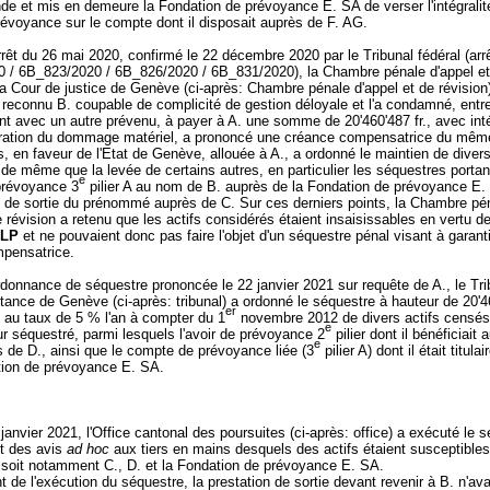
de et mis en demeure la Fondation de prévoyance E. SA de verser l'intégralit
révoyance sur le compte dont il disposait auprès de F. AG.
rrêt du 26 mai 2020, confirmé le 22 décembre 2020 par le Tribunal fédéral (arr
 / 6B_823/2020 / 6B_826/2020 / 6B_831/2020), la Chambre pénale d'appel et
la Cour de justice de Genève (ci-après: Chambre pénale d'appel et de révision)
reconnu B. coupable de complicité de gestion déloyale et l'a condamné, entre
t avec un autre prévenu, à payer à A. une somme de 20'460'487 fr., avec inté
paration du dommage matériel, a prononcé une créance compensatrice du mêm
s, en faveur de l'Etat de Genève, allouée à A., a ordonné le maintien de diver
de même que la levée de certains autres, en particulier les séquestres portant
e
prévoyance 3
pilier A au nom de B. auprès de la Fondation de prévoyance E.
on de sortie du prénommé auprès de C. Sur ces derniers points, la Chambre pé
e révision a retenu que les actifs considérés étaient insaisissables en vertu de 
 LP
et ne pouvaient donc pas faire l'objet d'un séquestre pénal visant à garant
pensatrice.
rdonnance de séquestre prononcée le 22 janvier 2021 sur requête de A., le Tri
tance de Genève (ci-après: tribunal) a ordonné le séquestre à hauteur de 20'46
er
s au taux de 5 % l'an à compter du 1
novembre 2012 de divers actifs censés 
e
ur séquestré, parmi lesquels l'avoir de prévoyance 2
pilier dont il bénéficiait
e
 de D., ainsi que le compte de prévoyance liée (3
pilier A) dont il était titula
tion de prévoyance E. SA.
janvier 2021, l'Office cantonal des poursuites (ci-après: office) a exécuté le 
t des avis
ad hoc
aux tiers en mains desquels des actifs étaient susceptibles
 soit notamment C., D. et la Fondation de prévoyance E. SA.
de l'exécution du séquestre, la prestation de sortie devant revenir à B. n'ava