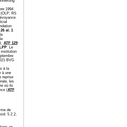
onierung
obre 1994
té (OLP; RS
révoyance.
écial
ndation
 26 al. 1
la
la
1;
ATF 129
 LPP
. Le
institution
eptembre
 2021 BVG
s à la
e à une
e reprise
rale, les
e où ils
nce (
ATF
orme de
id. 5.2.2;
tions en