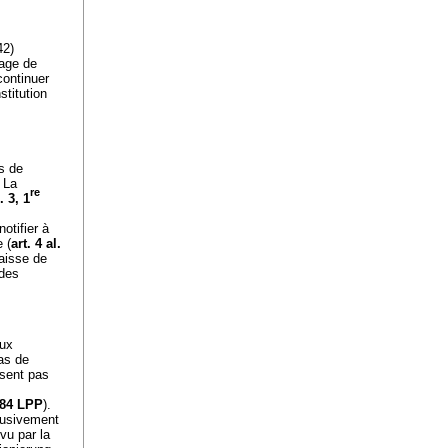
42)
sage de
continuer
stitution
as de
. La
re
. 3, 1
 notifier à
 (
art. 4 al.
caisse de
 des
aux
cas de
ssent pas
 84 LPP
).
clusivement
vu par la