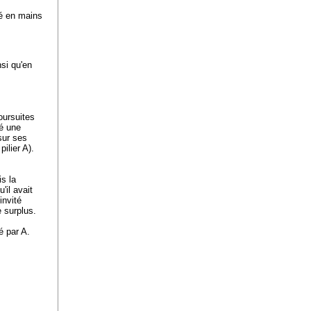
té en mains
nsi qu'en
oursuites
mé une
sur ses
pilier A).
s la
'il avait
invité
e surplus.
é par A.