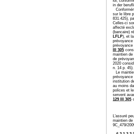
loi, conform
in der beruf
Conformém
sur le libre
831.425), p
Celles-ci so
affecté excl
(bancaire) r
LFLP
), et l
prévoyance s
prévoyance 
III 305
consi
maintien de 
de prévoyan
2020 consid
n. 14 p. 45).
Le maintie
prévoyance 
institution 
au moins dan
polices et l
servent avan
129 III 305
c
L'assuré peu
maintien de
9C_479/2009
6.2.1.2.2