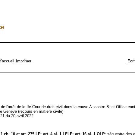
ce
d'accueil
Imprimer
Ecri
 de l'arrêt de la IIe Cour de droit civil dans la cause A. contre B. et Office ca
e Genève (recours en matière civile)
21 du 20 avril 2022
. 1 ch. 10 et
art. 275 LP
;
art. 4 al. 1 LFLP
;
art. 16 al. 1 OLP
; séquestre des a