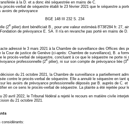
ransférée à la D. et a donc été séquestrée en mains de C.
 du procès-verbal de séquestre établi le 23 février 2021 que le séquestre a por
es avoirs de prévoyance
BGE 148 III 232 S. 234
e
lle (2
pilier) dont bénéficiait B., pour une valeur estiméeà 8'738'284 fr. 27, ai
 Fondation de prévoyance E. SA. Il n'a en revanche pas porté en mains de D.
 acte adressé le 3 mars 2021 à la Chambre de surveillance des Offices des p
 de la Cour de justice de Genève (ci-après: Chambre de surveillance), B. a for
re le procès-verbal de séquestre, concluant à ce que le séquestre ne porte ni 
e
e
évoyance professionnelle (2
pilier), ni sur son compte de prévoyance liée (3
 décision du 21 octobre 2021, la Chambre de surveillance a partiellement admi
sée contre le procès-verbal de séquestre. Elle a annulé le séquestre en tant qu
sur les avoirs de prévoyance professionnelle déposés par B. auprès de C. et 
ectifier en ce sens le procès-verbal de séquestre. La plainte a été rejetée pour l
u 20 avril 2022, le Tribunal fédéral a rejeté le recours en matière civile interjet
cision du 21 octobre 2021.
nts
s considérants: