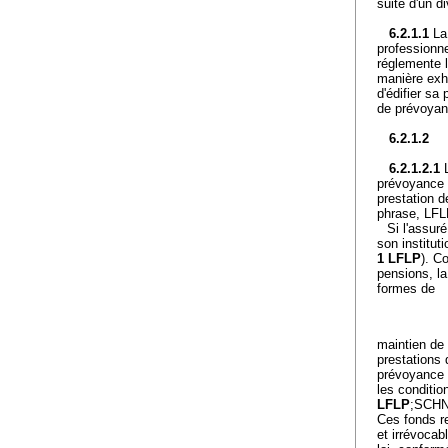
suite d'un d
6.2.1.1
La
professionne
réglemente l
manière exha
d'édifier sa
de prévoyan
6.2.1.2
6.2.1.2.1
prévoyance (
prestation de
phrase, LFL
Si l'assur
son institut
1 LFLP
). C
pensions, la
formes de
maintien de 
prestations 
prévoyance 
les conditi
LFLP
;SCHN
Ces fonds r
et irrévocab