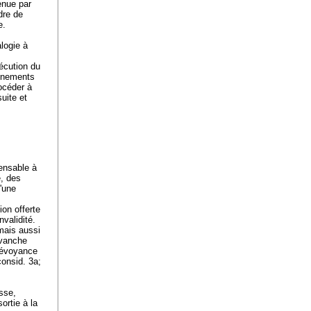
tenue par
rdre de
e.
alogie à
xécution du
vènements
rocéder à
uite et
pensable à
e, des
'une
ion offerte
validité.
 mais aussi
evanche
prévoyance
onsid. 3a;
sse,
ortie à la