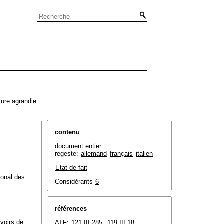
ture agrandie
contenu
document entier
regeste:
allemand
français
italien
Etat de fait
ntonal des
Considérants
6
références
voirs de
ATF:
121 III 285
,
119 III 18
,