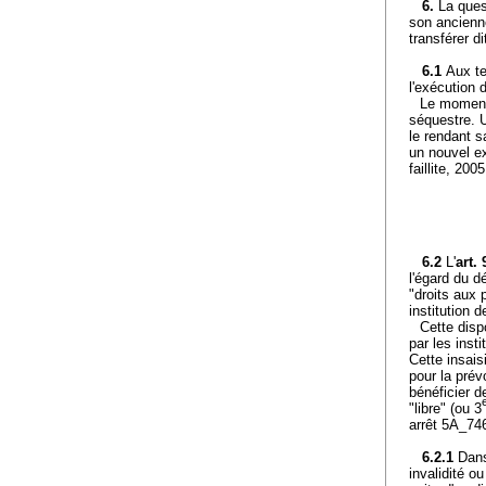
6.
La ques
son ancienne 
transférer d
6.1
Aux te
l'exécution 
Le moment 
séquestre. 
le rendant s
un nouvel e
faillite, 2005
6.2
L'
art.
l'égard du d
"droits aux 
institution 
Cette disp
par les inst
Cette insais
pour la pré
bénéficier d
"libre" (ou 3
arrêt 5A_746
6.2.1
Dans
invalidité o