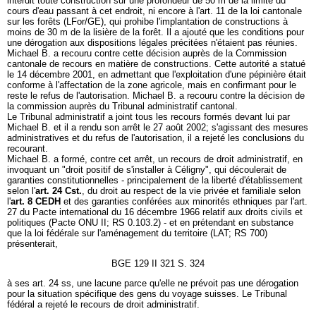
interdit toute construction sur une profondeur de 50 m de la limite du
cours d'eau passant à cet endroit, ni encore à l'art. 11 de la loi cantonale
sur les forêts (LFor/GE), qui prohibe l'implantation de constructions à
moins de 30 m de la lisière de la forêt. Il a ajouté que les conditions pour
une dérogation aux dispositions légales précitées n'étaient pas réunies.
Michael B. a recouru contre cette décision auprès de la Commission
cantonale de recours en matière de constructions. Cette autorité a statué
le 14 décembre 2001, en admettant que l'exploitation d'une pépinière était
conforme à l'affectation de la zone agricole, mais en confirmant pour le
reste le refus de l'autorisation. Michael B. a recouru contre la décision de
la commission auprès du Tribunal administratif cantonal.
Le Tribunal administratif a joint tous les recours formés devant lui par
Michael B. et il a rendu son arrêt le 27 août 2002; s'agissant des mesures
administratives et du refus de l'autorisation, il a rejeté les conclusions du
recourant.
Michael B. a formé, contre cet arrêt, un recours de droit administratif, en
invoquant un "droit positif de s'installer à Céligny", qui découlerait de
garanties constitutionnelles - principalement de la liberté d'établissement
selon l'
art. 24 Cst.
, du droit au respect de la vie privée et familiale selon
l'
art. 8 CEDH
et des garanties conférées aux minorités ethniques par l'art.
27 du Pacte international du 16 décembre 1966 relatif aux droits civils et
politiques (Pacte ONU II; RS 0.103.2) - et en prétendant en substance
que la loi fédérale sur l'aménagement du territoire (LAT; RS 700)
présenterait,
BGE 129 II 321 S. 324
à ses art. 24 ss, une lacune parce qu'elle ne prévoit pas une dérogation
pour la situation spécifique des gens du voyage suisses. Le Tribunal
fédéral a rejeté le recours de droit administratif.