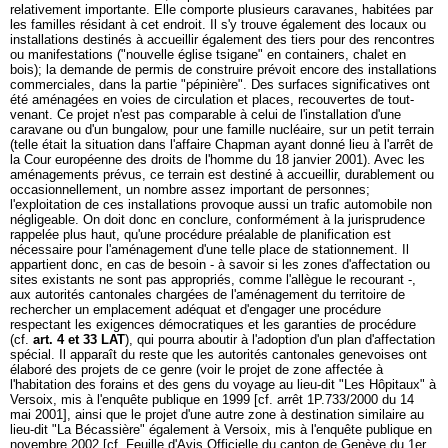
relativement importante. Elle comporte plusieurs caravanes, habitées par
les familles résidant à cet endroit. Il s'y trouve également des locaux ou
installations destinés à accueillir également des tiers pour des rencontres
ou manifestations ("nouvelle église tsigane" en containers, chalet en
bois); la demande de permis de construire prévoit encore des installations
commerciales, dans la partie "pépinière". Des surfaces significatives ont
été aménagées en voies de circulation et places, recouvertes de tout-
venant. Ce projet n'est pas comparable à celui de l'installation d'une
caravane ou d'un bungalow, pour une famille nucléaire, sur un petit terrain
(telle était la situation dans l'affaire Chapman ayant donné lieu à l'arrêt de
la Cour européenne des droits de l'homme du 18 janvier 2001). Avec les
aménagements prévus, ce terrain est destiné à accueillir, durablement ou
occasionnellement, un nombre assez important de personnes;
l'exploitation de ces installations provoque aussi un trafic automobile non
négligeable. On doit donc en conclure, conformément à la jurisprudence
rappelée plus haut, qu'une procédure préalable de planification est
nécessaire pour l'aménagement d'une telle place de stationnement. Il
appartient donc, en cas de besoin - à savoir si les zones d'affectation ou
sites existants ne sont pas appropriés, comme l'allègue le recourant -,
aux autorités cantonales chargées de l'aménagement du territoire de
rechercher un emplacement adéquat et d'engager une procédure
respectant les exigences démocratiques et les garanties de procédure
(cf.
art. 4 et 33 LAT
), qui pourra aboutir à l'adoption d'un plan d'affectation
spécial. Il apparaît du reste que les autorités cantonales genevoises ont
élaboré des projets de ce genre (voir le projet de zone affectée à
l'habitation des forains et des gens du voyage au lieu-dit "Les Hôpitaux" à
Versoix, mis à l'enquête publique en 1999 [cf. arrêt 1P.733/2000 du 14
mai 2001], ainsi que le projet d'une autre zone à destination similaire au
lieu-dit "La Bécassière" également à Versoix, mis à l'enquête publique en
novembre 2002 [cf. Feuille d'Avis Officielle du canton de Genève du 1er