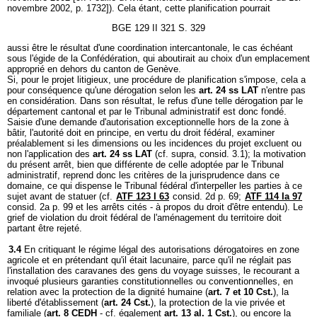
novembre 2002, p. 1732]). Cela étant, cette planification pourrait
BGE 129 II 321 S. 329
aussi être le résultat d'une coordination intercantonale, le cas échéant
sous l'égide de la Confédération, qui aboutirait au choix d'un emplacement
approprié en dehors du canton de Genève.
Si, pour le projet litigieux, une procédure de planification s'impose, cela a
pour conséquence qu'une dérogation selon les
art. 24 ss LAT
n'entre pas
en considération. Dans son résultat, le refus d'une telle dérogation par le
département cantonal et par le Tribunal administratif est donc fondé.
Saisie d'une demande d'autorisation exceptionnelle hors de la zone à
bâtir, l'autorité doit en principe, en vertu du droit fédéral, examiner
préalablement si les dimensions ou les incidences du projet excluent ou
non l'application des
art. 24 ss LAT
(cf. supra, consid. 3.1); la motivation
du présent arrêt, bien que différente de celle adoptée par le Tribunal
administratif, reprend donc les critères de la jurisprudence dans ce
domaine, ce qui dispense le Tribunal fédéral d'interpeller les parties à ce
sujet avant de statuer (cf.
ATF 123 I 63
consid. 2d p. 69;
ATF 114 Ia 97
consid. 2a p. 99 et les arrêts cités - à propos du droit d'être entendu). Le
grief de violation du droit fédéral de l'aménagement du territoire doit
partant être rejeté.
3.4
En critiquant le régime légal des autorisations dérogatoires en zone
agricole et en prétendant qu'il était lacunaire, parce qu'il ne réglait pas
l'installation des caravanes des gens du voyage suisses, le recourant a
invoqué plusieurs garanties constitutionnelles ou conventionnelles, en
relation avec la protection de la dignité humaine (
art. 7 et 10 Cst.
), la
liberté d'établissement (
art. 24 Cst.
), la protection de la vie privée et
familiale (
art. 8 CEDH
- cf. également
art. 13 al. 1 Cst.
), ou encore la