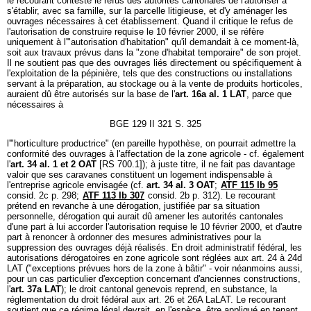
le recourant conteste le refus des autorités cantonales de l'autoriser à
s'établir, avec sa famille, sur la parcelle litigieuse, et d'y aménager les
ouvrages nécessaires à cet établissement. Quand il critique le refus de
l'autorisation de construire requise le 10 février 2000, il se réfère
uniquement à l'"autorisation d'habitation" qu'il demandait à ce moment-là,
soit aux travaux prévus dans la "zone d'habitat temporaire" de son projet.
Il ne soutient pas que des ouvrages liés directement ou spécifiquement à
l'exploitation de la pépinière, tels que des constructions ou installations
servant à la préparation, au stockage ou à la vente de produits horticoles,
auraient dû être autorisés sur la base de l'
art. 16a al. 1 LAT
, parce que
nécessaires à
BGE 129 II 321 S. 325
l'"horticulture productrice" (en pareille hypothèse, on pourrait admettre la
conformité des ouvrages à l'affectation de la zone agricole - cf. également
l'
art. 34 al. 1 et 2 OAT
[RS 700.1]); à juste titre, il ne fait pas davantage
valoir que ses caravanes constituent un logement indispensable à
l'entreprise agricole envisagée (cf.
art. 34 al. 3 OAT
;
ATF 115 Ib 95
consid. 2c p. 298;
ATF 113 Ib 307
consid. 2b p. 312). Le recourant
prétend en revanche à une dérogation, justifiée par sa situation
personnelle, dérogation qui aurait dû amener les autorités cantonales
d'une part à lui accorder l'autorisation requise le 10 février 2000, et d'autre
part à renoncer à ordonner des mesures administratives pour la
suppression des ouvrages déjà réalisés. En droit administratif fédéral, les
autorisations dérogatoires en zone agricole sont réglées aux art. 24 à 24d
LAT ("exceptions prévues hors de la zone à bâtir" - voir néanmoins aussi,
pour un cas particulier d'exception concernant d'anciennes constructions,
l'
art. 37a LAT
); le droit cantonal genevois reprend, en substance, la
réglementation du droit fédéral aux art. 26 et 26A LaLAT. Le recourant
soutient que ce régime légal devrait, en l'espèce, être appliqué en tenant