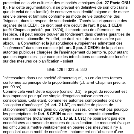
protection de la vie culturelle des minorités ethniques (
art. 27 Pacte ONU
II
). Par cette argumentation, il se prévaut en définitive de son droit (ainsi
que de celui de sa famille) de conserver son identité tsigane et de mener
une vie privée et familiale conforme au mode de vie traditionnel des
Tsiganes, dans le respect de son domicile. D'après la jurisprudence des
organes de la CEDH, ce droit peut être déduit de l'
art. 8 par. 1 CEDH
(arrêt Chapman précité, par. 73/74); il importe peu de déterminer, en
l'espèce, s'il peut encore trouver un fondement dans d'autres garanties de
nature constitutionnelle. En effet, ce droit n'est de toute manière pas
absolu, la Convention et la jurisprudence européennes admettant des
"ingérences" dans son exercice (cf.
art. 8 par. 2 CEDH
) de la part des
autorités publiques chargées de l'aménagement du territoire, pour autant
que ces ingérences - par exemple les interdictions de construire fondées
sur des mesures de planification - soient
BGE 129 II 321 S. 330
"nécessaires dans une société démocratique", ou en d'autres termes
conformes au principe de la proportionnalité (cf. arrêt Chapman précité,
par. 90 ss).
Comme cela vient d'être exposé (consid. 3.3), le projet du recourant est
trop important pour qu'une simple dérogation puisse entrer en
considération. Cela étant, comme les autorités compétentes ont une
"obligation d'aménager" (cf.
art. 2 LAT
) en matière de places de
stationnement pour les gens du voyage suisses, on ne voit pas pourquoi
les prescriptions de l'
art. 8 CEDH
ou des normes constitutionnelles
correspondantes (notamment l'
art. 13 al. 1 Cst.
) ne pourraient pas être
concrétisées au moyen de mesures de planification. Le recourant évoque
les difficultés à mettre véritablement en oeuvre ces mesures; il n'y a
cependant aucun motif de considérer - notamment en l'absence d'une