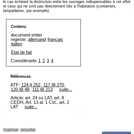
le cas échéant la distinction entre les ouvrages indispensables à cet effet
et ceux qui ne sont pas directement liés à l'habitation (containers,
lampadaires, par exemple).
Contenu
document entier
regeste:
allemand
français
italien
Etat de fait
Considérants
1
2
3
4
Références
ATF:
124 II 252
,
117 IB 270
,
120 IB 48
,
111 IB 213
suite...
Article: art. 24 ss LAT, art. 8
CEDH, Art. 13 al. 1 Cst., art. 2
LAT
suite...
Imprimer
remonter