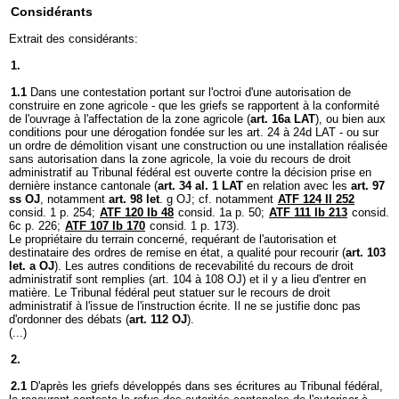
Considérants
Extrait des considérants:
1.
1.1
Dans une contestation portant sur l'octroi d'une autorisation de
construire en zone agricole - que les griefs se rapportent à la conformité
de l'ouvrage à l'affectation de la zone agricole (
art. 16a LAT
), ou bien aux
conditions pour une dérogation fondée sur les art. 24 à 24d LAT - ou sur
un ordre de démolition visant une construction ou une installation réalisée
sans autorisation dans la zone agricole, la voie du recours de droit
administratif au Tribunal fédéral est ouverte contre la décision prise en
dernière instance cantonale (
art. 34 al. 1 LAT
en relation avec les
art. 97
ss OJ
, notamment
art. 98 let
. g OJ; cf. notamment
ATF 124 II 252
consid. 1 p. 254;
ATF 120 Ib 48
consid. 1a p. 50;
ATF 111 Ib 213
consid.
6c p. 226;
ATF 107 Ib 170
consid. 1 p. 173).
Le propriétaire du terrain concerné, requérant de l'autorisation et
destinataire des ordres de remise en état, a qualité pour recourir (
art. 103
let. a OJ
). Les autres conditions de recevabilité du recours de droit
administratif sont remplies (art. 104 à 108 OJ) et il y a lieu d'entrer en
matière. Le Tribunal fédéral peut statuer sur le recours de droit
administratif à l'issue de l'instruction écrite. Il ne se justifie donc pas
d'ordonner des débats (
art. 112 OJ
).
(...)
2.
2.1
D'après les griefs développés dans ses écritures au Tribunal fédéral,