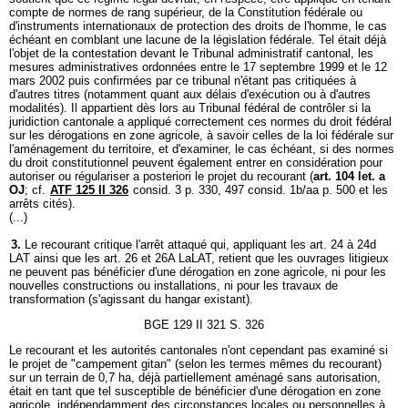
compte de normes de rang supérieur, de la Constitution fédérale ou
d'instruments internationaux de protection des droits de l'homme, le cas
échéant en comblant une lacune de la législation fédérale. Tel était déjà
l'objet de la contestation devant le Tribunal administratif cantonal, les
mesures administratives ordonnées entre le 17 septembre 1999 et le 12
mars 2002 puis confirmées par ce tribunal n'étant pas critiquées à
d'autres titres (notamment quant aux délais d'exécution ou à d'autres
modalités). Il appartient dès lors au Tribunal fédéral de contrôler si la
juridiction cantonale a appliqué correctement ces normes du droit fédéral
sur les dérogations en zone agricole, à savoir celles de la loi fédérale sur
l'aménagement du territoire, et d'examiner, le cas échéant, si des normes
du droit constitutionnel peuvent également entrer en considération pour
autoriser ou régulariser a posteriori le projet du recourant (
art. 104 let. a
OJ
; cf.
ATF 125 II 326
consid. 3 p. 330, 497 consid. 1b/aa p. 500 et les
arrêts cités).
(...)
3.
Le recourant critique l'arrêt attaqué qui, appliquant les art. 24 à 24d
LAT ainsi que les art. 26 et 26A LaLAT, retient que les ouvrages litigieux
ne peuvent pas bénéficier d'une dérogation en zone agricole, ni pour les
nouvelles constructions ou installations, ni pour les travaux de
transformation (s'agissant du hangar existant).
BGE 129 II 321 S. 326
Le recourant et les autorités cantonales n'ont cependant pas examiné si
le projet de "campement gitan" (selon les termes mêmes du recourant)
sur un terrain de 0,7 ha, déjà partiellement aménagé sans autorisation,
était en tant que tel susceptible de bénéficier d'une dérogation en zone
agricole, indépendamment des circonstances locales ou personnelles à