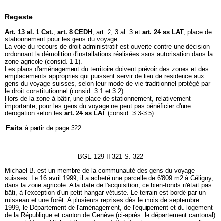
Regeste
Art. 13 al. 1 Cst.
;
art. 8 CEDH
; art. 2, 3 al. 3 et
art. 24 ss LAT
; place de
stationnement pour les gens du voyage.
La voie du recours de droit administratif est ouverte contre une décision
ordonnant la démolition d'installations réalisées sans autorisation dans la
zone agricole (consid. 1.1).
Les plans d'aménagement du territoire doivent prévoir des zones et des
emplacements appropriés qui puissent servir de lieu de résidence aux
gens du voyage suisses, selon leur mode de vie traditionnel protégé par
le droit constitutionnel (consid. 3.1 et 3.2).
Hors de la zone à bâtir, une place de stationnement, relativement
importante, pour les gens du voyage ne peut pas bénéficier d'une
dérogation selon les
art. 24 ss LAT
(consid. 3.3-3.5).
Faits
à partir de page 322
BGE 129 II 321 S. 322
Michael B. est un membre de la communauté des gens du voyage
suisses. Le 16 avril 1999, il a acheté une parcelle de 6'809 m2 à Céligny,
dans la zone agricole. A la date de l'acquisition, ce bien-fonds n'était pas
bâti, à l'exception d'un petit hangar vétuste. Le terrain est bordé par un
ruisseau et une forêt. A plusieurs reprises dès le mois de septembre
1999, le Département de l'aménagement, de l'équipement et du logement
de la République et canton de Genève (ci-après: le département cantonal)