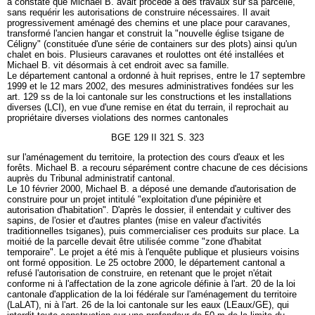
a constaté que Michael B. avait procédé à des travaux sur sa parcelle,
sans requérir les autorisations de construire nécessaires. Il avait
progressivement aménagé des chemins et une place pour caravanes,
transformé l'ancien hangar et construit la "nouvelle église tsigane de
Céligny" (constituée d'une série de containers sur des plots) ainsi qu'un
chalet en bois. Plusieurs caravanes et roulottes ont été installées et
Michael B. vit désormais à cet endroit avec sa famille.
Le département cantonal a ordonné à huit reprises, entre le 17 septembre
1999 et le 12 mars 2002, des mesures administratives fondées sur les
art. 129 ss de la loi cantonale sur les constructions et les installations
diverses (LCI), en vue d'une remise en état du terrain, il reprochait au
propriétaire diverses violations des normes cantonales
BGE 129 II 321 S. 323
sur l'aménagement du territoire, la protection des cours d'eaux et les
forêts. Michael B. a recouru séparément contre chacune de ces décisions
auprès du Tribunal administratif cantonal.
Le 10 février 2000, Michael B. a déposé une demande d'autorisation de
construire pour un projet intitulé "exploitation d'une pépinière et
autorisation d'habitation". D'après le dossier, il entendait y cultiver des
sapins, de l'osier et d'autres plantes (mise en valeur d'activités
traditionnelles tsiganes), puis commercialiser ces produits sur place. La
moitié de la parcelle devait être utilisée comme "zone d'habitat
temporaire". Le projet a été mis à l'enquête publique et plusieurs voisins
ont formé opposition. Le 25 octobre 2000, le département cantonal a
refusé l'autorisation de construire, en retenant que le projet n'était
conforme ni à l'affectation de la zone agricole définie à l'art. 20 de la loi
cantonale d'application de la loi fédérale sur l'aménagement du territoire
(LaLAT), ni à l'art. 26 de la loi cantonale sur les eaux (LEaux/GE), qui