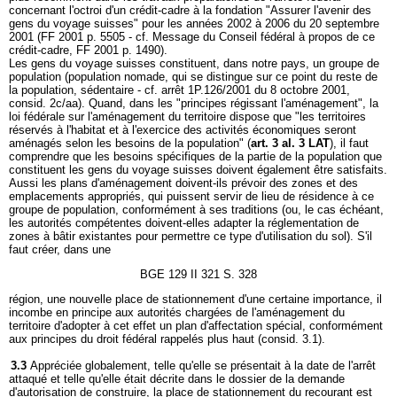
concernant l'octroi d'un crédit-cadre à la fondation "Assurer l'avenir des
gens du voyage suisses" pour les années 2002 à 2006 du 20 septembre
2001 (FF 2001 p. 5505 - cf. Message du Conseil fédéral à propos de ce
crédit-cadre, FF 2001 p. 1490).
Les gens du voyage suisses constituent, dans notre pays, un groupe de
population (population nomade, qui se distingue sur ce point du reste de
la population, sédentaire - cf. arrêt 1P.126/2001 du 8 octobre 2001,
consid. 2c/aa). Quand, dans les "principes régissant l'aménagement", la
loi fédérale sur l'aménagement du territoire dispose que "les territoires
réservés à l'habitat et à l'exercice des activités économiques seront
aménagés selon les besoins de la population" (
art. 3 al. 3 LAT
), il faut
comprendre que les besoins spécifiques de la partie de la population que
constituent les gens du voyage suisses doivent également être satisfaits.
Aussi les plans d'aménagement doivent-ils prévoir des zones et des
emplacements appropriés, qui puissent servir de lieu de résidence à ce
groupe de population, conformément à ses traditions (ou, le cas échéant,
les autorités compétentes doivent-elles adapter la réglementation de
zones à bâtir existantes pour permettre ce type d'utilisation du sol). S'il
faut créer, dans une
BGE 129 II 321 S. 328
région, une nouvelle place de stationnement d'une certaine importance, il
incombe en principe aux autorités chargées de l'aménagement du
territoire d'adopter à cet effet un plan d'affectation spécial, conformément
aux principes du droit fédéral rappelés plus haut (consid. 3.1).
3.3
Appréciée globalement, telle qu'elle se présentait à la date de l'arrêt
attaqué et telle qu'elle était décrite dans le dossier de la demande
d'autorisation de construire, la place de stationnement du recourant est