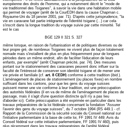
européenne des droits de l'homme, qui a notamment décrit le "mode de
vie traditionnel des Tsiganes", à savoir la vie dans une habitation mobile
qui permet de voyager (arrêt de la CourEDH dans la cause Chapman c.
Royaume-Uni du 18 janvier 2001, par. 71). D'après cette jurisprudence, "la
vie en caravane fait partie intégrante de l'identité tsigane (...) car cela
s'inscrit dans la longue tradition du voyage suivie par cette minorité. Tel
est le cas
BGE 129 II 321 S. 327
même lorsque, en raison de l'urbanisation et de politiques diverses ou de
leur propre gré, de nombreux Tsiganes ne vivent plus de façon totalement
nomade mais s'installent de plus en plus fréquemment pour de longues
périodes dans un même endroit, afin de faciliter l'éducation de leurs
enfants, par exemple" (arrêt Chapman précité, par. 74). Des mesures
portant sur le stationnement des caravanes peuvent donc influer sur la
faculté de l'intéressé de conserver son identité tsigane et de mener une
vie privée et familiale (cf.
art. 8 CEDH
) conforme à cette tradition (ibid.).
L'aménagement de places de stationnement (ou places fixes) en nombre
suffisant dans les cantons, pour que les gens du voyage suisses
puissent mener une vie conforme à leur tradition, est une préoccupation
des autorités fédérales (il en va de même de l'aménagement de places de
passage, mais il s'agit d'une question distincte qu'il n'y a pas lieu
d'aborder ici). Cette préoccupation a été exprimée en particulier dans les
travaux préparatoires de la loi fédérale concernant la fondation "Assurer
l'avenir des gens du voyage suisses", du 7 octobre 1994 (RS 449.1 - cf.
Rapport de la Commission de la sécurité sociale du Conseil national sur
l'initiative parlementaire à la base de cette loi, FF 1991 IV 449; Avis du
Conseil fédéral sur cette initiative parlementaire, FF 1991 IV 460), puis
plus récemment dans les travaux préparatoires de l'arrêté fédéral