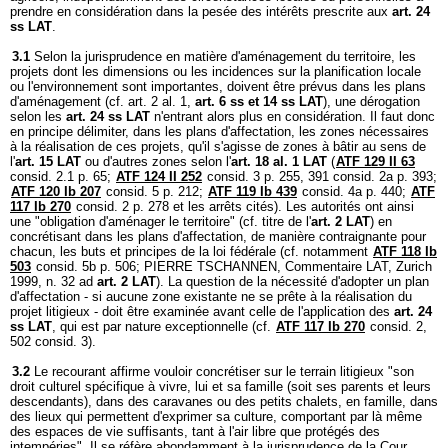
prendre en considération dans la pesée des intérêts prescrite aux
art. 24
ss LAT
.
3.1
Selon la jurisprudence en matière d'aménagement du territoire, les
projets dont les dimensions ou les incidences sur la planification locale
ou l'environnement sont importantes, doivent être prévus dans les plans
d'aménagement (cf. art. 2 al. 1,
art. 6 ss et 14 ss LAT
), une dérogation
selon les
art. 24 ss LAT
n'entrant alors plus en considération. Il faut donc
en principe délimiter, dans les plans d'affectation, les zones nécessaires
à la réalisation de ces projets, qu'il s'agisse de zones à bâtir au sens de
l'
art. 15 LAT
ou d'autres zones selon l'
art. 18 al. 1 LAT
(
ATF 129 II 63
consid. 2.1 p. 65;
ATF 124 II 252
consid. 3 p. 255, 391 consid. 2a p. 393;
ATF 120 Ib 207
consid. 5 p. 212;
ATF 119 Ib 439
consid. 4a p. 440;
ATF
117 Ib 270
consid. 2 p. 278 et les arrêts cités). Les autorités ont ainsi
une "obligation d'aménager le territoire" (cf. titre de l'
art. 2 LAT
) en
concrétisant dans les plans d'affectation, de manière contraignante pour
chacun, les buts et principes de la loi fédérale (cf. notamment
ATF 118 Ib
503
consid. 5b p. 506; PIERRE TSCHANNEN, Commentaire LAT, Zurich
1999, n. 32 ad
art. 2 LAT
). La question de la nécessité d'adopter un plan
d'affectation - si aucune zone existante ne se prête à la réalisation du
projet litigieux - doit être examinée avant celle de l'application des
art. 24
ss LAT
, qui est par nature exceptionnelle (cf.
ATF 117 Ib 270
consid. 2,
502 consid. 3).
3.2
Le recourant affirme vouloir concrétiser sur le terrain litigieux "son
droit culturel spécifique à vivre, lui et sa famille (soit ses parents et leurs
descendants), dans des caravanes ou des petits chalets, en famille, dans
des lieux qui permettent d'exprimer sa culture, comportant par là même
des espaces de vie suffisants, tant à l'air libre que protégés des
intempéries". Il se réfère abondamment à la jurisprudence de la Cour