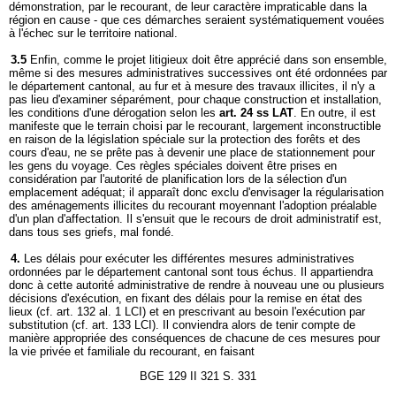
démonstration, par le recourant, de leur caractère impraticable dans la
région en cause - que ces démarches seraient systématiquement vouées
à l'échec sur le territoire national.
3.5
Enfin, comme le projet litigieux doit être apprécié dans son ensemble,
même si des mesures administratives successives ont été ordonnées par
le département cantonal, au fur et à mesure des travaux illicites, il n'y a
pas lieu d'examiner séparément, pour chaque construction et installation,
les conditions d'une dérogation selon les
art. 24 ss LAT
. En outre, il est
manifeste que le terrain choisi par le recourant, largement inconstructible
en raison de la législation spéciale sur la protection des forêts et des
cours d'eau, ne se prête pas à devenir une place de stationnement pour
les gens du voyage. Ces règles spéciales doivent être prises en
considération par l'autorité de planification lors de la sélection d'un
emplacement adéquat; il apparaît donc exclu d'envisager la régularisation
des aménagements illicites du recourant moyennant l'adoption préalable
d'un plan d'affectation. Il s'ensuit que le recours de droit administratif est,
dans tous ses griefs, mal fondé.
4.
Les délais pour exécuter les différentes mesures administratives
ordonnées par le département cantonal sont tous échus. Il appartiendra
donc à cette autorité administrative de rendre à nouveau une ou plusieurs
décisions d'exécution, en fixant des délais pour la remise en état des
lieux (cf. art. 132 al. 1 LCI) et en prescrivant au besoin l'exécution par
substitution (cf. art. 133 LCI). Il conviendra alors de tenir compte de
manière appropriée des conséquences de chacune de ces mesures pour
la vie privée et familiale du recourant, en faisant
BGE 129 II 321 S. 331