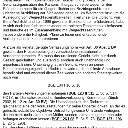
Justizreform nie in Zweifel gezogen worden und § 6 Abs. 2 der
Gerichtsorganisation des Kantons Thurgau schreibe weder für den
Präsidenten noch für die übrigen Richter der Bezirksgerichte eine
juristische Ausbildung vor. Vorliegend gehe es um Wegrechte bzw. um die
Auslegung von Wegrechtsdienstbarkeiten. Hierfür sei Urs Obrecht, von
Beruf Architekt und seit 1996 gewählter Bezirksrichter, prädestiniert, habe
er sich doch beruflich immer wieder mit solchen Problemen zu befassen
und brauche es im Zusammenhang mit Wegrechtsservituten
insbesondere die Fähigkeit, Pläne zu lesen und entsprechende
Vertragsklauseln zu interpretieren.
4.2
Die als verletzt gerügte Verfassungsnorm von
Art. 30 Abs. 1 BV
gewährt den Prozessbeteiligten verschiedene institutionelle
Verfahrensgarantien. So muss das urteilende Gericht nicht nur durch
Gesetz geschaffen und zuständig, sondern auch unabhängig und
unparteiisch sein. Unabhängig ist ein Gericht, wenn an seiner
Rechtsprechung eigentliche Richter mitwirken, die auf feste Amtsdauer
bestellt sind und während dieser Zeit weder von anderen Staatsgewalten
noch von
BGE 134 I 16 S. 18
den Parteien Anweisungen empfangen (
BGE 123 II 511
E. 5c S. 517;
HOTZ, in: Die schweizerische Bundesverfassung, Kommentar, Zürich
2002, N. 12 zu
Art. 30 BV
). Die Unabhängigkeit des Richters ist
gleichzeitig eine der Voraussetzungen für seine Unparteilichkeit, an der es
gebricht, sobald bei objektiver Betrachtungsweise Umstände vorliegen,
die ihn nicht mehr als rechten Mittler, sondern als voreingenommen oder
befangen erscheinen lassen (
BGE 126 I 68
E. 3a S. 73;
BGE 127 I 196
E. 2b S. 198).
Die Beschwerdeführer rufen nicht eine der genannten Garantien an,