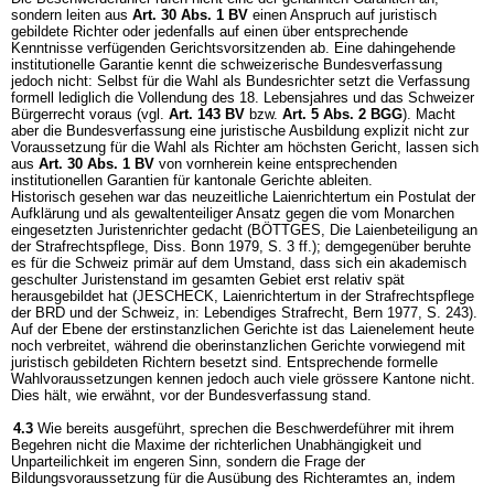
sondern leiten aus
Art. 30 Abs. 1 BV
einen Anspruch auf juristisch
gebildete Richter oder jedenfalls auf einen über entsprechende
Kenntnisse verfügenden Gerichtsvorsitzenden ab. Eine dahingehende
institutionelle Garantie kennt die schweizerische Bundesverfassung
jedoch nicht: Selbst für die Wahl als Bundesrichter setzt die Verfassung
formell lediglich die Vollendung des 18. Lebensjahres und das Schweizer
Bürgerrecht voraus (vgl.
Art. 143 BV
bzw.
Art. 5 Abs. 2 BGG
). Macht
aber die Bundesverfassung eine juristische Ausbildung explizit nicht zur
Voraussetzung für die Wahl als Richter am höchsten Gericht, lassen sich
aus
Art. 30 Abs. 1 BV
von vornherein keine entsprechenden
institutionellen Garantien für kantonale Gerichte ableiten.
Historisch gesehen war das neuzeitliche Laienrichtertum ein Postulat der
Aufklärung und als gewaltenteiliger Ansatz gegen die vom Monarchen
eingesetzten Juristenrichter gedacht (BÖTTGES, Die Laienbeteiligung an
der Strafrechtspflege, Diss. Bonn 1979, S. 3 ff.); demgegenüber beruhte
es für die Schweiz primär auf dem Umstand, dass sich ein akademisch
geschulter Juristenstand im gesamten Gebiet erst relativ spät
herausgebildet hat (JESCHECK, Laienrichtertum in der Strafrechtspflege
der BRD und der Schweiz, in: Lebendiges Strafrecht, Bern 1977, S. 243).
Auf der Ebene der erstinstanzlichen Gerichte ist das Laienelement heute
noch verbreitet, während die oberinstanzlichen Gerichte vorwiegend mit
juristisch gebildeten Richtern besetzt sind. Entsprechende formelle
Wahlvoraussetzungen kennen jedoch auch viele grössere Kantone nicht.
Dies hält, wie erwähnt, vor der Bundesverfassung stand.
4.3
Wie bereits ausgeführt, sprechen die Beschwerdeführer mit ihrem
Begehren nicht die Maxime der richterlichen Unabhängigkeit und
Unparteilichkeit im engeren Sinn, sondern die Frage der
Bildungsvoraussetzung für die Ausübung des Richteramtes an, indem