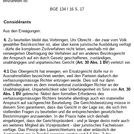
einzutreten ist.
BGE 134 I 16 S. 17
Considérants
Aus den Erwägungen:
4.
Zu beurteilen bleibt das Vorbringen, Urs Obrecht - der zwar vom Volk
gewählter Bezirksrichter ist, aber über keine juristische Ausbildung verfügt
- dürfe die komplexen Zivilverfahren nicht leiten, weshalb mit der
verweigerten Übertragung der Verfahren auf ein anderes Bezirksgericht
der Anspruch auf ein durch Gesetz geschaffenes, zuständiges,
unabhängiges und unparteiisches Gericht (
Art. 30 Abs. 1 BV
) verletzt sei.
4.1
Das Obergericht hat erwogen, ein Ersatzgericht dürfe nur in
Ausnahmefällen bezeichnet werden, weil den Parteien dadurch der
verfassungsmässige Richter entzogen werde. Dies soll nur dann
stattfinden, wenn es dem innerkantonal zuständigen Richter an der
Unabhängigkeit, Unparteilichkeit oder Unbefangenheit im Sinn von
Art. 30
Abs. 1 BV
gebreche. Nebst dem formellen Erfordernis des
verfassungsmässigen Richters bestehe allerdings auch ein materieller
Anspruch auf sachgerechte Beurteilung. Die Gerichtsbesetzung müsse in
diesem Sinn garantieren, dass das Gericht in der Lage sei, die sich ihm
stellenden Fragen zu beurteilen und die entsprechenden gesetzlichen
Bestimmungen anzuwenden. In der Praxis habe sich deshalb
eingebürgert, dass der Gerichtspräsident - und je länger desto mehr auch
ein weiteres Mitglied als Vizepräsident - über juristisches Fachwissen
verfüge. Das Prinzip des Laienrichtertums sei aber anlässlich der