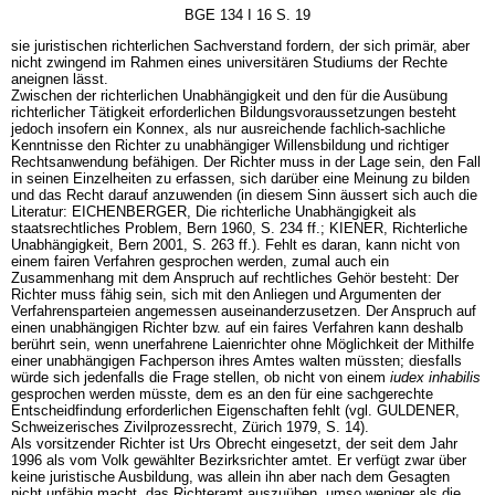
BGE 134 I 16 S. 19
sie juristischen richterlichen Sachverstand fordern, der sich primär, aber
nicht zwingend im Rahmen eines universitären Studiums der Rechte
aneignen lässt.
Zwischen der richterlichen Unabhängigkeit und den für die Ausübung
richterlicher Tätigkeit erforderlichen Bildungsvoraussetzungen besteht
jedoch insofern ein Konnex, als nur ausreichende fachlich-sachliche
Kenntnisse den Richter zu unabhängiger Willensbildung und richtiger
Rechtsanwendung befähigen. Der Richter muss in der Lage sein, den Fall
in seinen Einzelheiten zu erfassen, sich darüber eine Meinung zu bilden
und das Recht darauf anzuwenden (in diesem Sinn äussert sich auch die
Literatur: EICHENBERGER, Die richterliche Unabhängigkeit als
staatsrechtliches Problem, Bern 1960, S. 234 ff.; KIENER, Richterliche
Unabhängigkeit, Bern 2001, S. 263 ff.). Fehlt es daran, kann nicht von
einem fairen Verfahren gesprochen werden, zumal auch ein
Zusammenhang mit dem Anspruch auf rechtliches Gehör besteht: Der
Richter muss fähig sein, sich mit den Anliegen und Argumenten der
Verfahrensparteien angemessen auseinanderzusetzen. Der Anspruch auf
einen unabhängigen Richter bzw. auf ein faires Verfahren kann deshalb
berührt sein, wenn unerfahrene Laienrichter ohne Möglichkeit der Mithilfe
einer unabhängigen Fachperson ihres Amtes walten müssten; diesfalls
würde sich jedenfalls die Frage stellen, ob nicht von einem
iudex inhabilis
gesprochen werden müsste, dem es an den für eine sachgerechte
Entscheidfindung erforderlichen Eigenschaften fehlt (vgl. GULDENER,
Schweizerisches Zivilprozessrecht, Zürich 1979, S. 14).
Als vorsitzender Richter ist Urs Obrecht eingesetzt, der seit dem Jahr
1996 als vom Volk gewählter Bezirksrichter amtet. Er verfügt zwar über
keine juristische Ausbildung, was allein ihn aber nach dem Gesagten
nicht unfähig macht, das Richteramt auszuüben, umso weniger als die