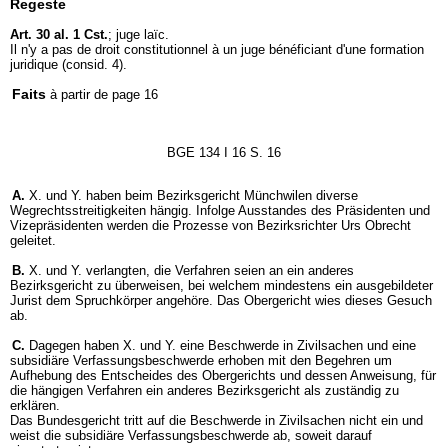
Regeste
Art. 30 al. 1 Cst.
; juge laïc.
Il n'y a pas de droit constitutionnel à un juge bénéficiant d'une formation
juridique (consid. 4).
Faits
à partir de page 16
BGE 134 I 16 S. 16
A.
X. und Y. haben beim Bezirksgericht Münchwilen diverse
Wegrechtsstreitigkeiten hängig. Infolge Ausstandes des Präsidenten und
Vizepräsidenten werden die Prozesse von Bezirksrichter Urs Obrecht
geleitet.
B.
X. und Y. verlangten, die Verfahren seien an ein anderes
Bezirksgericht zu überweisen, bei welchem mindestens ein ausgebildeter
Jurist dem Spruchkörper angehöre. Das Obergericht wies dieses Gesuch
ab.
C.
Dagegen haben X. und Y. eine Beschwerde in Zivilsachen und eine
subsidiäre Verfassungsbeschwerde erhoben mit den Begehren um
Aufhebung des Entscheides des Obergerichts und dessen Anweisung, für
die hängigen Verfahren ein anderes Bezirksgericht als zuständig zu
erklären.
Das Bundesgericht tritt auf die Beschwerde in Zivilsachen nicht ein und
weist die subsidiäre Verfassungsbeschwerde ab, soweit darauf