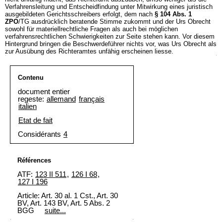
Verfahrensleitung und Entscheidfindung unter Mitwirkung eines juristisch
ausgebildeten Gerichtsschreibers erfolgt, dem nach
§ 104 Abs. 1
ZPO
/TG ausdrücklich beratende Stimme zukommt und der Urs Obrecht
sowohl für materiellrechtliche Fragen als auch bei möglichen
verfahrensrechtlichen Schwierigkeiten zur Seite stehen kann. Vor diesem
Hintergrund bringen die Beschwerdeführer nichts vor, was Urs Obrecht als
zur Ausübung des Richteramtes unfähig erscheinen liesse.
Contenu
document entier
regeste:
allemand
français
italien
Etat de fait
Considérants
4
Références
ATF:
123 II 511
,
126 I 68
,
127 I 196
Article: Art. 30 al. 1 Cst., Art. 30
BV, Art. 143 BV, Art. 5 Abs. 2
BGG
suite...