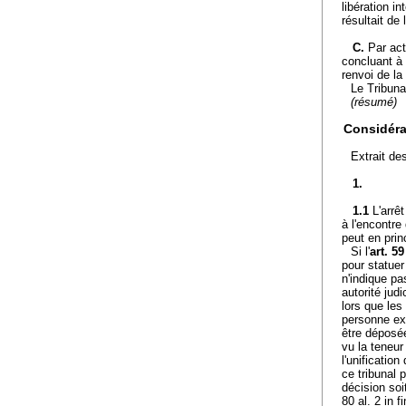
libération i
résultait de
C.
Par act
concluant à 
renvoi de la
Le Tribunal
(résumé)
Considéra
Extrait de
1.
1.1
L'arrê
à l'encontr
peut en prin
Si l'
art. 59
pour statuer
n'indique p
autorité jud
lors que les
personne exe
être déposée
vu la teneur 
l'unificati
ce tribunal 
décision soi
80 al. 2 in 