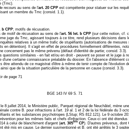
e (Tmc).
de recours au sens de l'
art. 20 CPP
est compétente pour statuer sur les requê
visant un membre du Tmc (consid. 1.1).
t. b CPP
; motifs de récusation.
as de motif de récusation au sens de l'
art. 56 let. b CPP
(sur cette notion, cf. 
me juge du Tmc, agissant toujours à ce titre, rend plusieurs décisions dans l
enquêtes relatives à un même trafic de stupéfiants (autorisations de mesures
s en détention). Il s'agit en effet de procédures formellement différentes, n
 ne concernent pas le même prévenu (défaut d'identité de partie; consid. 3.3).
s questions similaires - en fait et/ou en droit - peuvent se poser et le juge à 
e d'une certaine connaissance préalable du dossier. En l'absence d'élément con
is être attendu de ce magistrat d'être à même de tenir compte de l'évolution d
n, ainsi que de la situation particulière de la personne en cause (consid. 3.3).
tir de page 71
BGE 143 IV 69 S. 71
le 8 juillet 2014, le Ministère public, Parquet régional de Neuchâtel, mène un
énale contre B. pour infractions à l'art. 19 al. 1 et 2 de la loi fédérale du 3 oc
éfiants et les substances psychotropes (LStup; RS 812.121). Le 9 octobre 20
révention pour les mêmes faits et chefs d'infraction. Ceux-ci ont été étendus 
bis
14 à celui de blanchiment d'argent (
art. 305
CP
). D'autres prévenus, dont 
nt été mis en cause. Le dernier susmentionné et B. ont été arrêtés le 3 sept