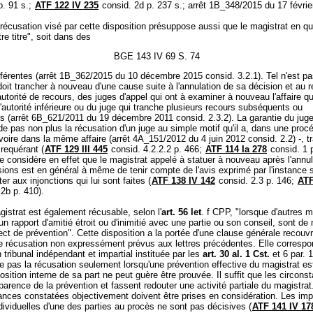
p. 91 s.;
ATF 122 IV 235
consid. 2d p. 237 s.; arrêt 1B_348/2015 du 17 févrie
récusation visé par cette disposition présuppose aussi que le magistrat en qu
re titre", soit dans des
BGE 143 IV 69 S. 74
fférentes (arrêt 1B_362/2015 du 10 décembre 2015 consid. 3.2.1). Tel n'est pa
doit trancher à nouveau d'une cause suite à l'annulation de sa décision et au r
autorité de recours, des juges d'appel qui ont à examiner à nouveau l'affaire qu'
'autorité inférieure ou du juge qui tranche plusieurs recours subséquents ou
 (arrêt 6B_621/2011 du 19 décembre 2011 consid. 2.3.2). La garantie du juge
 pas non plus la récusation d'un juge au simple motif qu'il a, dans une proc
 voire dans la même affaire (arrêt 4A_151/2012 du 4 juin 2012 consid. 2.2) -, 
requérant (
ATF 129 III 445
consid. 4.2.2.2 p. 466;
ATF 114 Ia 278
consid. 1 p
e considère en effet que le magistrat appelé à statuer à nouveau après l'annul
ions est en général à même de tenir compte de l'avis exprimé par l'instance 
er aux injonctions qui lui sont faites (
ATF 138 IV 142
consid. 2.3 p. 146;
ATF
2b p. 410).
istrat est également récusable, selon l'
art. 56 let
. f CPP, "lorsque d'autres m
 rapport d'amitié étroit ou d'inimitié avec une partie ou son conseil, sont de 
ct de prévention". Cette disposition a la portée d'une clause générale recouv
e récusation non expressément prévus aux lettres précédentes. Elle correspo
n tribunal indépendant et impartial instituée par les
art. 30 al. 1 Cst.
et 6 par.
e pas la récusation seulement lorsqu'une prévention effective du magistrat est
osition interne de sa part ne peut guère être prouvée. Il suffit que les circons
parence de la prévention et fassent redouter une activité partiale du magistra
ances constatées objectivement doivent être prises en considération. Les im
ividuelles d'une des parties au procès ne sont pas décisives (
ATF 141 IV 17