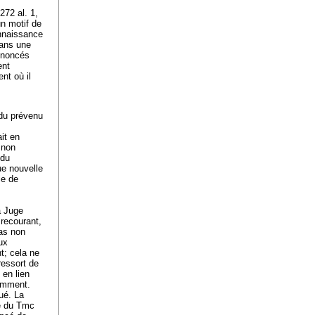
272 al. 1,
un motif de
onnaissance
dans une
rononcés
ent
nt où il
e du prévenu
s
ait en
 non
 du
ue nouvelle
ie de
a Juge
u recourant,
pas non
ux
t; cela ne
ressort de
 en lien
demment.
ué. La
ge du Tmc