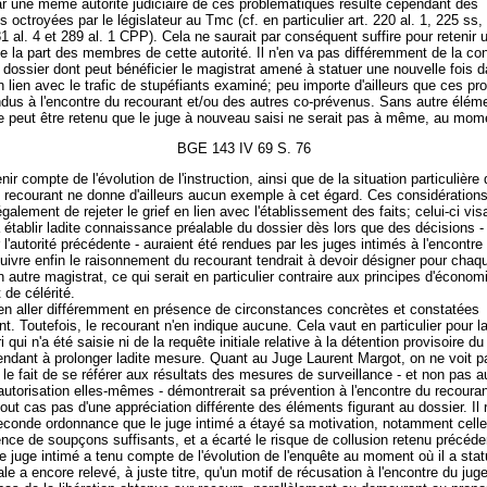
r une même autorité judiciaire de ces problématiques résulte cependant des
octroyées par le législateur au Tmc (cf. en particulier art. 220 al. 1, 225 ss, 
81 al. 4 et 289 al. 1 CPP). Cela ne saurait par conséquent suffire pour retenir 
e la part des membres de cette autorité. Il n'en va pas différemment de la c
 dossier dont peut bénéficier le magistrat amené à statuer une nouvelle fois 
 lien avec le trafic de stupéfiants examiné; peu importe d'ailleurs que ces p
ndus à l'encontre du recourant et/ou des autres co-prévenus. Sans autre élém
ne peut être retenu que le juge à nouveau saisi ne serait pas à même, au mome
BGE 143 IV 69 S. 76
enir compte de l'évolution de l'instruction, ainsi que de la situation particulièr
 recourant ne donne d'ailleurs aucun exemple à cet égard. Ces considération
galement de rejeter le grief en lien avec l'établissement des faits; celui-ci vis
établir ladite connaissance préalable du dossier dès lors que des décisions -
 l'autorité précédente - auraient été rendues par les juges intimés à l'encontre
uivre enfin le raisonnement du recourant tendrait à devoir désigner pour chaq
 autre magistrat, ce qui serait en particulier contraire aux principes d'économ
 de célérité.
t en aller différemment en présence de circonstances concrètes et constatées
t. Toutefois, le recourant n'en indique aucune. Cela vaut en particulier pour l
i qui n'a été saisie ni de la requête initiale relative à la détention provisoire d
tendant à prolonger ladite mesure. Quant au Juge Laurent Margot, on ne voit 
 le fait de se référer aux résultats des mesures de surveillance - et non pas a
autorisation elles-mêmes - démontrerait sa prévention à l'encontre du recouran
out cas pas d'une appréciation différente des éléments figurant au dossier. Il 
econde ordonnance que le juge intimé a étayé sa motivation, notamment celle
ence de soupçons suffisants, et a écarté le risque de collusion retenu précé
le juge intimé a tenu compte de l'évolution de l'enquête au moment où il a stat
le a encore relevé, à juste titre, qu'un motif de récusation à l'encontre du ju