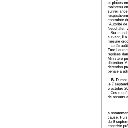
et placés en
maintenu en
surveillance
respectivem
contrainte d
l'Autorité d
Neuchâtel, v
Sur mandat
suivant, il 
mesure ordo
Le 25 août
Tmc Laurent 
reprises dans
Ministère pu
détention. A
détention pr
pénale a adm
B.
Durant 
le 7 septemb
5 octobre 2
Ces requêt
de recours e
a notamment 
cause. Puis,
du 9 septem
concrète pré