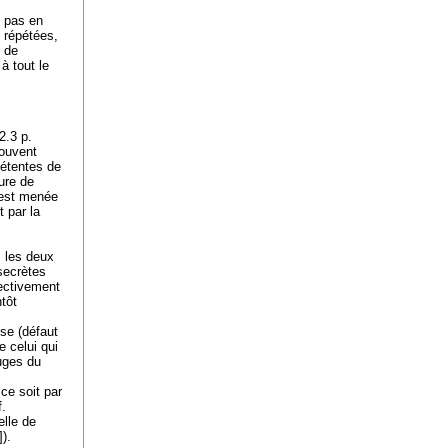
t pas en
 répétées,
n de
à tout le
2.3 p.
souvent
pétentes de
ure de
 est menée
t par la
, les deux
secrètes
pectivement
tôt
se (défaut
e celui qui
juges du
ce soit par
f.
elle de
]).