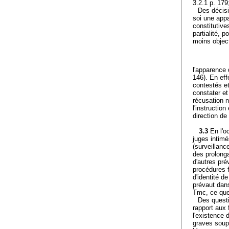
3.2.1 p. 17
Des décisi
soi une appa
constitutive
partialité, 
moins objec
l'apparence 
146). En eff
contestés et
constater e
récusation n
l'instructio
direction de
3.3
En l'o
juges intim
(surveillanc
des prolong
d'autres pré
procédures 
d'identité d
prévaut dans
Tmc, ce que 
Des questi
rapport aux 
l'existence 
graves soupç