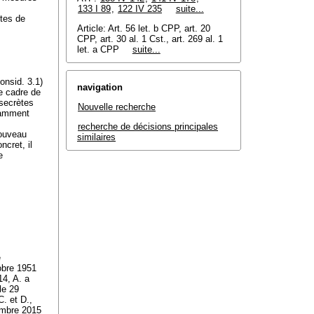
133 I 89
,
122 IV 235
suite...
tes de
Article: Art. 56 let. b CPP, art. 20
CPP, art. 30 al. 1 Cst., art. 269 al. 1
let. a CPP
suite...
consid. 3.1)
navigation
e cadre de
 secrètes
Nouvelle recherche
otamment
recherche de décisions principales
nouveau
similaires
cret, il
e
e
tobre 1951
14, A. a
le 29
C. et D.,
embre 2015