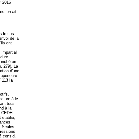
r 2016
estion ait
s le cas
envoi de la
ils ont
 impartial
édure
tranché en
. 279). La
ation d'une
supérieure
 113 Ia
otifs,
nature à le
rant tous
nd à la
 1 CEDH.
 établie,
tances
t. Seules
pressions
8
consid.