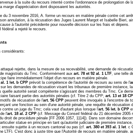
ntervenue à la suite du recours intenté contre l'ordonnance de prolongation de l
 la marge d'appréciation dont disposaient les autorités.
e du 3 novembre 2016, A. forme un recours en matière pénale contre cet arrê
son annulation, à la récusation des Juges Laurent Margot et Isabelle Bieri, ai
 cause à l'autorité précédente pour nouvelle décision sur les frais et dépens.
 fédéral a rejeté le recours.
nts
s considérants:
t attaqué rejette, dans la mesure de sa recevabilité, une demande de récusati
e de magistrats du Tmc. Conformément aux
art. 78 et 92 al. 1 LTF
, une telle d
cipe faire immédiatement l'objet d'un recours en matière pénale.
 al. 1 let. b CPP
prévoit la compétence de l'autorité de recours au sens de l'
a
 sur les demandes de récusation visant les tribunaux de première instance, la 
as quelle autorité serait compétente s'agissant des membres du Tmc. Ce derni
iciaire faisant partie des autorités pénales (cf. Titre 2 du CPP;
art. 13 et 18 C
 motifs de récusation de l'
art. 56 CPP
peuvent être invoqués à l'encontre de t
rçant une fonction au sein d'une autorité pénale, une requête de récusation d
 contre un juge du Tmc; cela vaut d'autant plus lorsque l'
art. 56 let. b CPP
es
de l'
art. 18 al. 2 CPP
(cf. Message du Conseil fédéral du 21 décembre 2005 re
on du droit de procédure pénale [FF 2006 1057, 1114]). Dans son domaine deco
particulier statue en principe en tant qu'autorité judiciaire de première instance
t ensuite sujette à un recours cantonal ou pas (cf.
art. 380 et 393 al. 1 let
. c 
fine LTF). C'est donc à juste titre que l'Autorité de recours en matière pénale, a