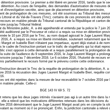
 détention provisoire. Le premier a été libéré en janvier 2016, tandis que le s
 détention. Au cours de l'enquête, des demandes d'autorisation de mesures d
 et d'investigation secrète, ainsi que de placement en détention provisoire,
ent de prolongation de ces mesures, ont été soumises au Tribunal des mesu
u Littoral et du Val-de-Travers (Tmc); certains de ces prononcés ont été porté
e recours en matière pénale du Tribunal cantonal de la République et canton de
oire jusqu'au Tribunal fédéral.
 du Ministère public, A. a été appréhendé et entendu par la police le 7 juin 20
a été auditionné par le Procureur et celui-ci a requis sa mise en détention provi
nnée le 10 juin 2016 par le Tmc, au nom duquel agissait le Juge Laurent Mar
 2016, A. a requis sa mise en liberté immédiate, soutenant notamment que le
Margot et Isabelle Bieri n'étaient pas impartiaux, ayant déjà statué à de no
 le cadre de l'instruction portant sur le trafic de stupéfiants qui lui était repr
blic s'est opposé à cette demande et a requis parallèlement la prolongation de
 la suite de l'audience du 9 septembre 2016, le Juge Laurent Margot a prolong
ovisoire jusqu'au 7 décembre 2016. Le 6 octobre 2016, l'Autorité de recours e
is partiellement le recours formé par le prévenu contre cette ordonnance.
l'instruction devant le Tmc de la requête de prolongation de la détention, A.
re 2016 la récusation des Juges Laurent Margot et Isabelle Bieri, requête co
016.
es ont été rejetées dans la mesure de leur recevabilité le 7 octobre 2016 par l
n matière pénale. Celle-ci
BGE 143 IV 69 S. 72
retenu que les deux juges intimés n'avaient pas agi à un autre titre dans l
 elle a relevé que les motivations différentes retenues dans les décisions du 1
bre 2016 démontraient que le Juge Laurent Margot avait pris en compte la sit
valant au moment où il se prononçait. Enfin, la juridiction cantonale a relevé 