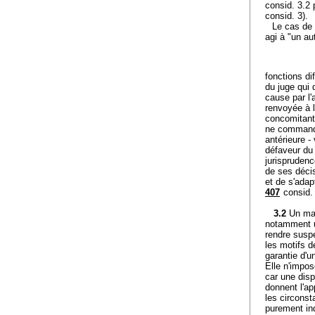
consid. 3.2 
consid. 3).
Le cas de 
agi à "un aut
fonctions di
du juge qui 
cause par l'
renvoyée à l
concomitants
ne commande
antérieure -
défaveur du 
jurisprudenc
de ses décis
et de s'adapt
407
consid. 
3.2
Un mag
notamment un
rendre suspe
les motifs d
garantie d'u
Elle n'impos
car une disp
donnent l'ap
les circonst
purement ind