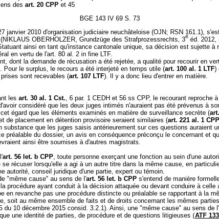
sens des
art. 20 CPP
et 45
BGE 143 IV 69 S. 73
 27 janvier 2010 d'organisation judiciaire neuchâteloise (OJN; RSN 161.1), s'es
e
 (NIKLAUS OBERHOLZER, Grundzüge des Strafprozessrechts, 3
éd. 2012, 
Statuant ainsi en tant qu'instance cantonale unique, sa décision est sujette à 
ral en vertu de l'art. 80 al. 2 in fine LTF.
nt, dont la demande de récusation a été rejetée, a qualité pour recourir en vert
. Pour le surplus, le recours a été interjeté en temps utile (
art. 100 al. 1 LTF
)
prises sont recevables (
art. 107 LTF
). Il y a donc lieu d'entrer en matière.
ant les
art. 30 al. 1 Cst.
, 6 par. 1 CEDH et 56 ss CPP, le recourant reproche à l
'avoir considéré que les deux juges intimés n'auraient pas été prévenus à so
à cet égard que les éléments examinés en matière de surveillance secrète (
art
 et de placement en détention provisoire seraient similaires (
art. 221 al. 1 CP
en substance que les juges saisis antérieurement sur ces questions auraient u
e préalable du dossier, un avis en conséquence préconçu le concernant et q
vraient ainsi être soumises à d'autres magistrats.
'
art. 56 let. b CPP
, toute personne exerçant une fonction au sein d'une autor
 se récuser lorsqu'elle a agi à un autre titre dans la même cause, en particu
 autorité, conseil juridique d'une partie, expert ou témoin.
de "même cause" au sens de l'
art. 56 let. b CPP
s'entend de manière formelle,
a procédure ayant conduit à la décision attaquée ou devant conduire à celle 
be en revanche pas une procédure distincte ou préalable se rapportant à la m
e, soit au même ensemble de faits et de droits concernant les mêmes parties 
 du 10 décembre 2015 consid. 3.2.1). Ainsi, une "même cause" au sens de l'
que une identité de parties, de procédure et de questions litigieuses (
ATF 133