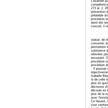
L'examen pa
compétences 
273 al. 2, 2
prévention d
préalable du
procédure en
aient été re
concret, il 
statue, de t
concerné; le
permettent é
substance à 
relevées par
recourant. S
procédure un
procédure et
Il pourrai
objectivemen
Isabelle Bier
ni de celle 
plus en quoi
décisions d'
découle en t
plus de la s
avec l'exist
Ce faisant, 
cour cantona