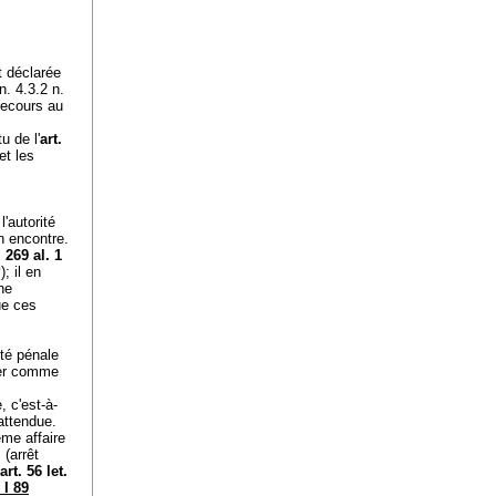
t déclarée
n. 4.3.2 n.
recours au
u de l'
art.
 et les
'autorité
n encontre.
. 269 al. 1
P
); il en
ne
ue ces
ité pénale
lier comme
 c'est-à-
attendue.
ême affaire
(arrêt
art. 56 let.
 I 89