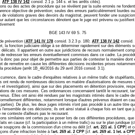
9;
ATF 138 IV 142
consid. 2.1 p. 144 s. et les arrêts cités).
ons ou des actes de procédure qui se révèlent par la suite erronés ne fonden
rence objective de prévention; seules des erreurs particulièrement lourdes ou
s de violations graves des devoirs du magistrat, peuvent fonder une suspicio
pour autant que les circonstances dénotent que le juge est prévenu ou justifient 
tivement
BGE 143 IV 69 S. 75
de prévention (
ATF 141 IV 178
consid. 3.2.3 p. 180;
ATF 138 IV 142
consid. 
et, la fonction judiciaire oblige à se déterminer rapidement sur des éléments 
 délicats. Il appartient en outre aux juridictions de recours normalement com
t de redresser les erreurs éventuellement commises dans ce cadre. La procéd
'a donc pas pour objet de permettre aux parties de contester la manière dont
n et de remettre en cause les différentes décisions incidentes prises notammen
 la procédure (arrêt 1B_46/2016 du 29 avril 2016 consid. 3.1).
ccurrence, dans le cadre d'enquêtes relatives à un même trafic de stupéfiants
és ont rendu de nombreuses décisions en matière d'autorisations de mesures 
e et investigation), ainsi que sur des placements en détention provisoire, res
ations de ces mesures. Ces ordonnances concernaient tantôt le recourant, tan
venus. Elles ont ainsi été rendues par les magistrats intimés dans le cadre de
formellement différentes, notamment lorsque d'autres prévenus étaient en cau
e parties). De plus, les deux juges intimés n'ont pas procédé à un autre titre qu
 l'ensemble de ces décisions; ils ont ainsi statué à chaque fois en tant que 
ne conteste d'ailleurs pas le recourant.
ons similaires ont certes pu se poser lors de ces différentes procédures, que 
faits en cause (cf. la participation à un même trafic) ou sur le plan juridique (c
de soupçons de la commission d'un crime ou délit [cf.
art. 221 al. 1 CPP
] et c
ons d'une infraction listée à l'
art. 269 al. 2 CPP
[cf.
art. 269 al. 1 let. a CPP