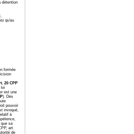
a détention
t,
nsi qu'au
on formée
écision
rt. 20 CPP
loi
er est une
PP
). Dès
oute
oit pouvoir
t invoqué,
latif à
mpétence,
, que sa
CPP, art.
utorité de