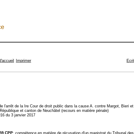
ce
d'accueil
Imprimer
Ecri
de l'arrêt de la Ire Cour de droit public dans la cause A. contre Margot, Bieri e
 République et canton de Neuchâtel (recours en matière pénale)
16 du 3 janvier 2017
t 59 CPP
; compétence en matière de récusation d'un magistrat du Tribunal de