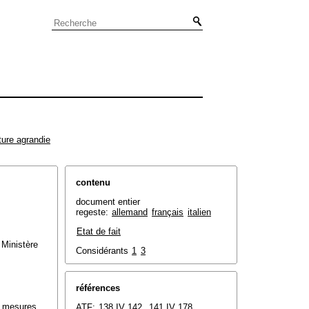
ture agrandie
contenu
document entier
regeste:
allemand
français
italien
Etat de fait
t Ministère
Considérants
1
3
références
s mesures
ATF:
138 IV 142
,
141 IV 178
,