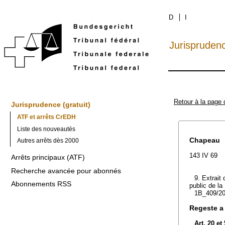
D
I
Jurispruden
Retour à la page 
Jurisprudence (gratuit)
ATF et arrêts CrEDH
Liste des nouveautés
Chapeau
Autres arrêts dès 2000
143 IV 69
Arrêts principaux (ATF)
Recherche avancée pour abonnés
9. Extrait 
Abonnements RSS
public de la
1B_409/20
Regeste a
Art. 20 e