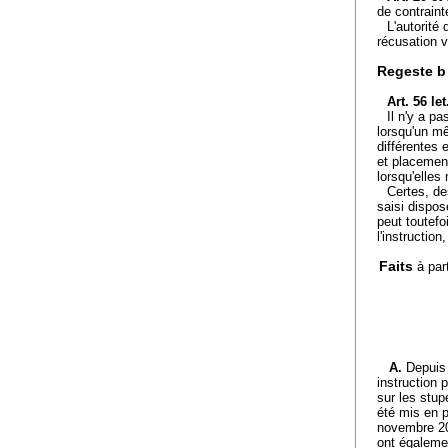
de contraint
L'autorité 
récusation 
Regeste b
Art. 56 le
Il n'y a p
lorsqu'un mê
différentes 
et placement
lorsqu'elles
Certes, de
saisi dispos
peut toutefo
l'instructio
Faits
à par
A.
Depuis 
instruction p
sur les stup
été mis en p
novembre 20
ont égaleme