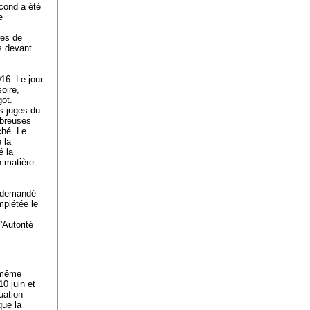
econd a été
e
res de
s devant
16. Le jour
soire,
got.
s juges du
mbreuses
oché. Le
 la
é la
n matière
 a demandé
mplétée le
'Autorité
a même
0 juin et
uation
que la