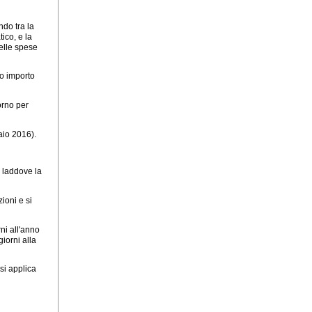
ndo tra la
ico, e la
delle spese
co importo
iorno per
aio 2016).
, laddove la
ioni e si
rni all'anno
giorni alla
si applica