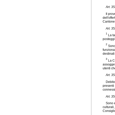
Art. 3
Il pro
dell'offe
Cantone, 
Art. 3
1
La ta
posteggi 
2
Sono 
funziona
destinati
3
La Co
assoggett
utenti ch
Art. 3
Debito
presenti
connessi
Art. 3
Sono es
culturali
Consiglio