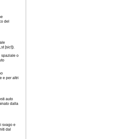
ne
ico del
ale
t [sic!]).
e spaziale o
uto
no
 e per altri
osti auto
inato dalla
di svago e
iti dal