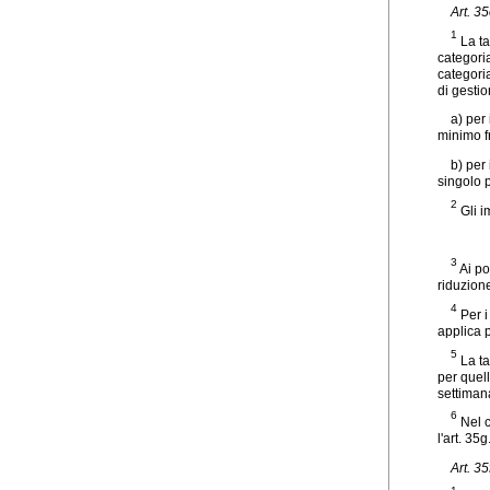
Art. 3
1
La ta
categoria
categoria
di gestio
a) per
minimo fr
b) per 
singolo 
2
Gli i
3
Ai po
riduzion
4
Per i
applica 
5
La ta
per quell
settimana
6
Nel c
l'art. 35g
Art. 3