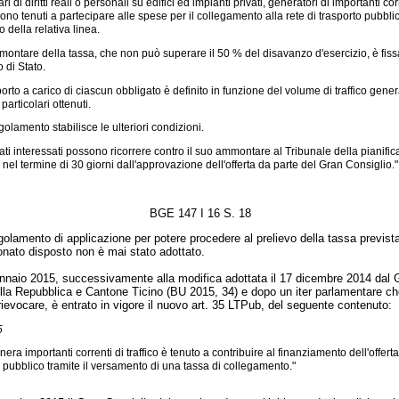
lari di diritti reali o personali su edifici ed impianti privati, generatori di importanti cor
 sono tenuti a partecipare alle spese per il collegamento alla rete di trasporto pubbli
io della relativa linea.
ontare della tassa, che non può superare il 50 % del disavanzo d'esercizio, è fiss
 di Stato.
orto a carico di ciascun obbligato è definito in funzione del volume di traffico gener
particolari ottenuti.
golamento stabilisce le ulteriori condizioni.
vati interessati possono ricorrere contro il suo ammontare al Tribunale della pianifi
o, nel termine di 30 giorni dall'approvazione dell'offerta da parte del Gran Consiglio."
BGE 147 I 16 S. 18
regolamento di applicazione per potere procedere al prelievo della tassa previst
nato disposto non è mai stato adottato.
ennaio 2015, successivamente alla modifica adottata il 17 dicembre 2014 dal 
lla Repubblica e Cantone Ticino (BU 2015, 34) e dopo un iter parlamentare c
rievocare, è entrato in vigore il nuovo art. 35 LTPub, del seguente contenuto:
5
era importanti correnti di traffico è tenuto a contribuire al finanziamento dell'offerta
o pubblico tramite il versamento di una tassa di collegamento."