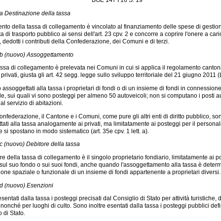
5a Destinazione della tassa
vento della tassa di collegamento è vincolato al finanziamento delle spese di gestio
rta di trasporto pubblico ai sensi dell'art. 23 cpv. 2 e concorre a coprire l'onere a car
dedotti i contributi della Confederazione, dei Comuni e di terzi.
5b (nuovo) Assoggettamento
ssa di collegamento è prelevata nei Comuni in cui si applica il regolamento canton
privati, giusta gli art. 42 segg. legge sullo sviluppo territoriale del 21 giugno 2011 (Ls
assoggettati alla tassa i proprietari di fondi o di un insieme di fondi in connession
le, sui quali vi sono posteggi per almeno 50 autoveicoli; non si computano i posti a
 al servizio di abitazioni.
nfederazione, il Cantone e i Comuni, come pure gli altri enti di diritto pubblico, so
ati alla tassa analogamente ai privati, ma limitatamente ai posteggi per il personale
e si spostano in modo sistematico (art. 35e cpv. 1 lett. a).
5c (nuovo) Debitore della tassa
re della tassa di collegamento è il singolo proprietario fondiario, limitatamente ai p
 sul suo fondo o sui suoi fondi, anche quando l'assoggettamento alla tassa è determ
one spaziale o funzionale di un insieme di fondi appartenente a proprietari diversi.
5d (nuovo) Esenzioni
entati dalla tassa i posteggi precisati dal Consiglio di Stato per attività turistiche, 
, nonché per luoghi di culto. Sono inoltre esentati dalla tassa i posteggi pubblici defin
 di Stato.