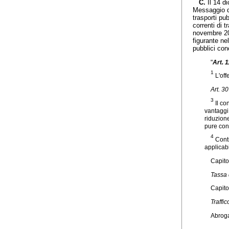
C.
Il 14 d
Messaggio de
trasporti pu
correnti di 
novembre 201
figurante ne
pubblici con
"
Art. 1
1
L'off
Art. 30
3
Il co
vantaggi 
riduzione
pure con
4
Contr
applicab
Capito
Tassa 
Capito
Traffi
Abrog