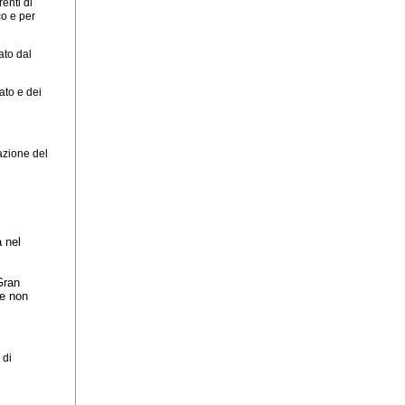
renti di
co e per
ato dal
ato e dei
cazione del
a nel
Gran
he non
 di