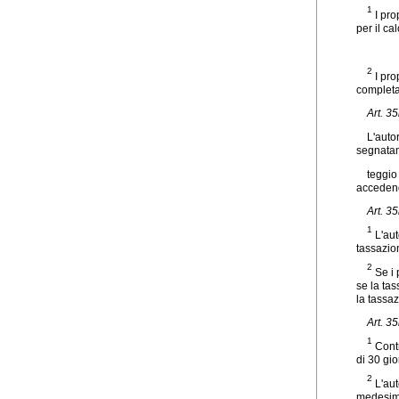
1
I pro
per il ca
2
I pro
completa
Art. 3
L'autor
segnatam
teggio
accedend
Art. 3
1
L'aut
tassazio
2
Se i 
se la ta
la tassa
Art. 3
1
Contr
di 30 gio
2
L'aut
medesime 