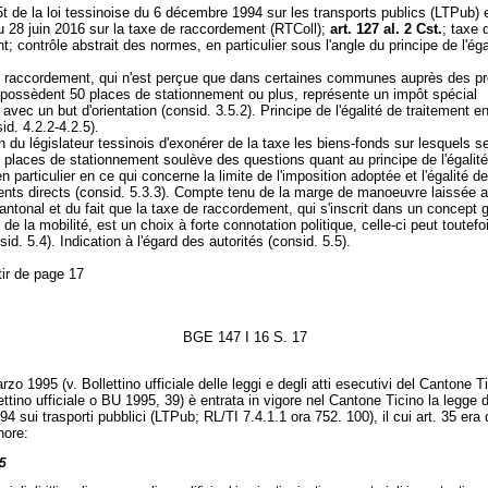
5t de la loi tessinoise du 6 décembre 1994 sur les transports publics (LTPub) 
u 28 juin 2016 sur la taxe de raccordement (RTColl);
art. 127 al. 2 Cst.
; taxe 
; contrôle abstrait des normes, en particulier sous l'angle du principe de l'éga
 raccordement, qui n'est perçue que dans certaines communes auprès des pro
i possèdent 50 places de stationnement ou plus, représente un impôt spécial
n avec un but d'orientation (consid. 3.5.2). Principe de l'égalité de traitement e
id. 4.2.2-4.2.5).
n du législateur tessinois d'exonérer de la taxe les biens-fonds sur lesquels s
places de stationnement soulève des questions quant au principe de l'égalit
en particulier en ce qui concerne la limite de l'imposition adoptée et l'égalité d
ents directs (consid. 5.3.3). Compte tenu de la marge de manoeuvre laissée 
cantonal et du fait que la taxe de raccordement, qui s'inscrit dans un concept 
 de la mobilité, est un choix à forte connotation politique, celle-ci peut toutefo
id. 5.4). Indication à l'égard des autorités (consid. 5.5).
tir de page 17
BGE 147 I 16 S. 17
arzo 1995 (v. Bollettino ufficiale delle leggi e degli atti esecutivi del Cantone Ti
ettino ufficiale o BU 1995, 39) è entrata in vigore nel Cantone Ticino la legge d
4 sui trasporti pubblici (LTPub; RL/TI 7.4.1.1 ora 752. 100), il cui art. 35 era 
nore:
35