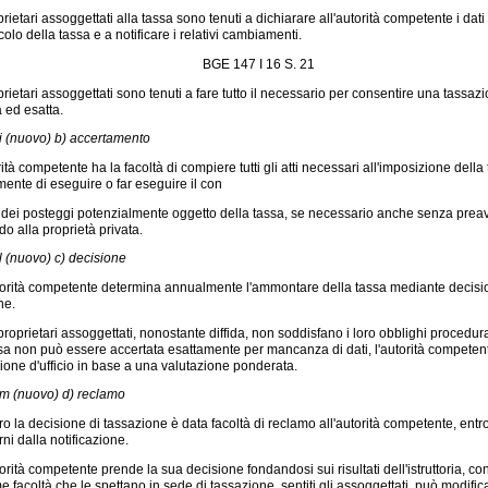
prietari assoggettati alla tassa sono tenuti a dichiarare all'autorità competente i dat
lcolo della tassa e a notificare i relativi cambiamenti.
BGE 147 I 16 S. 21
prietari assoggettati sono tenuti a fare tutto il necessario per consentire una tassaz
 ed esatta.
5i (nuovo) b) accertamento
ità competente ha la facoltà di compiere tutti gli atti necessari all'imposizione della
ente di eseguire o far eseguire il con
 dei posteggi potenzialmente oggetto della tassa, se necessario anche senza prea
o alla proprietà privata.
5l (nuovo) c) decisione
orità competente determina annualmente l'ammontare della tassa mediante decisi
ne.
proprietari assoggettati, nonostante diffida, non soddisfano i loro obblighi procedur
ssa non può essere accertata esattamente per mancanza di dati, l'autorità compete
zione d'ufficio in base a una valutazione ponderata.
5m (nuovo) d) reclamo
o la decisione di tassazione è data facoltà di reclamo all'autorità competente, entro
rni dalla notificazione.
orità competente prende la sua decisione fondandosi sui risultati dell'istruttoria, con
facoltà che le spettano in sede di tassazione, sentiti gli assoggettati, può modific