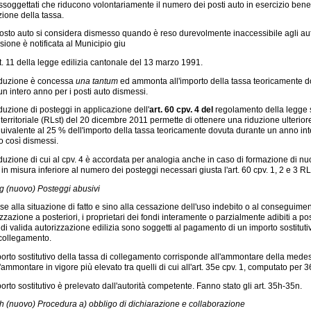
ssoggettati che riducono volontariamente il numero dei posti auto in esercizio bene
zione della tassa.
sto auto si considera dismesso quando è reso durevolmente inaccessibile agli aut
sione è notificata al Municipio giu
art. 11 della legge edilizia cantonale del 13 marzo 1991.
iduzione è concessa
una tantum
ed ammonta all'importo della tassa teoricamente d
un intero anno per i posti auto dismessi.
duzione di posteggi in applicazione dell'
art. 60 cpv. 4 del
regolamento della legge 
 territoriale (RLst) del 20 dicembre 2011 permette di ottenere una riduzione ulterior
quivalente al 25 % dell'importo della tassa teoricamente dovuta durante un anno int
o così dismessi.
duzione di cui al cpv. 4 è accordata per analogia anche in caso di formazione di nu
in misura inferiore al numero dei posteggi necessari giusta l'art. 60 cpv. 1, 2 e 3 RL
5g (nuovo) Posteggi abusivi
se alla situazione di fatto e sino alla cessazione dell'uso indebito o al conseguimen
zzazione a posteriori, i proprietari dei fondi interamente o parzialmente adibiti a po
di valida autorizzazione edilizia sono soggetti al pagamento di un importo sostituti
 collegamento.
orto sostitutivo della tassa di collegamento corrisponde all'ammontare della mede
l'ammontare in vigore più elevato tra quelli di cui all'art. 35e cpv. 1, computato per 3
orto sostitutivo è prelevato dall'autorità competente. Fanno stato gli art. 35h-35n.
5h (nuovo) Procedura a) obbligo di dichiarazione e collaborazione