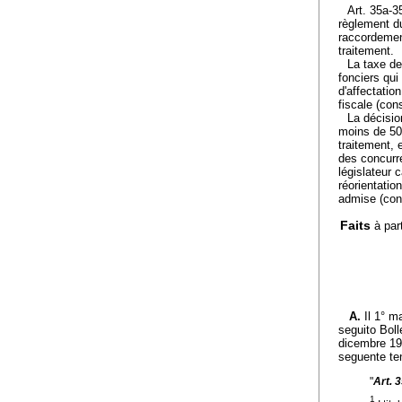
Art. 35a-3
règlement d
raccordement
traitement.
La taxe de
fonciers qu
d'affectatio
fiscale (cons
La décisio
moins de 50 
traitement, 
des concurr
législateur 
réorientation
admise (cons
Faits
à par
A.
Il 1° m
seguito Boll
dicembre 199
seguente te
"
Art. 
1