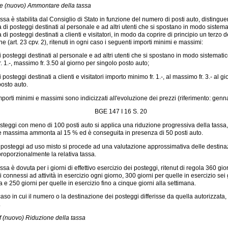
5e (nuovo) Ammontare della tassa
ssa è stabilita dal Consiglio di Stato in funzione del numero di posti auto, distingue
 di posteggi destinati al personale e ad altri utenti che si spostano in modo sistemat
 di posteggi destinati a clienti e visitatori, in modo da coprire di principio un terzo 
ne (art. 23 cpv. 2), ritenuti in ogni caso i seguenti importi minimi e massimi:
 i posteggi destinati al personale e ad altri utenti che si spostano in modo sistemati
. 1.-, massimo fr. 3.50 al giorno per singolo posto auto;
i posteggi destinati a clienti e visitatori importo minimo fr. 1.-, al massimo fr. 3.- al g
posto auto.
mporti minimi e massimi sono indicizzati all'evoluzione dei prezzi (riferimento: genn
BGE 147 I 16 S. 20
steggi con meno di 100 posti auto si applica una riduzione progressiva della tassa
e massima ammonta al 15 % ed è conseguita in presenza di 50 posti auto.
 posteggi ad uso misto si procede ad una valutazione approssimativa delle destinaz
proporzionalmente la relativa tassa.
ssa è dovuta per i giorni di effettivo esercizio dei posteggi, ritenut di regola 360 gio
i connessi ad attività in esercizio ogni giorno, 300 giorni per quelle in esercizio sei 
 e 250 giorni per quelle in esercizio fino a cinque giorni alla settimana.
aso in cui il numero o la destinazione dei posteggi differisse da quella autorizzata, 
.
5f (nuovo) Riduzione della tassa