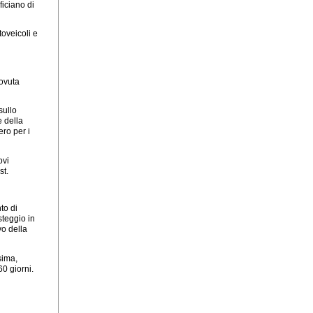
ficiano di
oveicoli e
ovuta
sullo
e della
ero per i
ovi
st.
to di
steggio in
vo della
sima,
60 giorni.