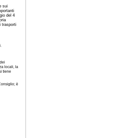
e sui
mportanti
gio del 4
oria
 trasporti
.
 dei
a locali, la
si tiene
Consiglio; è