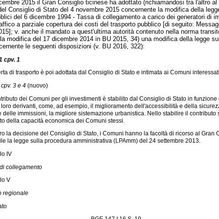
icembre 2015 il Gran Consiglio ticinese ha adottato (richiamandosi tra l'altro al
l Consiglio di Stato del 4 novembre 2015 concernente la modifica della legg
bblici del 6 dicembre 1994 - Tassa di collegamento a carico dei generatori di i
traffico a parziale copertura dei costi del trasporto pubblico [di seguito: Messag
5]; v. anche il mandato a quest'ultima autorità contenuto nella norma transit
lla modifica del 17 dicembre 2014 in BU 2015, 34) una modifica della legge sui
cernente le seguenti disposizioni (v. BU 2016, 322):
1 cpv. 1
erta di trasporto è poi adottata dal Consiglio di Stato e intimata ai Comuni interessati
 cpv. 3 e 4
(nuovo)
ntributo dei Comuni per gli investimenti è stabilito dal Consiglio di Stato in funzione
loro derivanti, come, ad esempio, il miglioramento dell'accessibilità e della sicurezz
 delle immissioni, la migliore sistemazione urbanistica. Nello stabilire il contributo 
to della capacità economica dei Comuni stessi.
o la decisione del Consiglio di Stato, i Comuni hanno la facoltà di ricorso al Gran 
ile la legge sulla procedura amministrativa (LPAmm) del 24 settembre 2013.
lo IV
di collegamento
lo V
co regionale
ato
BGE 147 I 16 S. 19