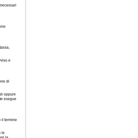
i necessari
ione
 tassa,
vviso e
one di
ali oppure
nte esegue
 il termine
 le
are la