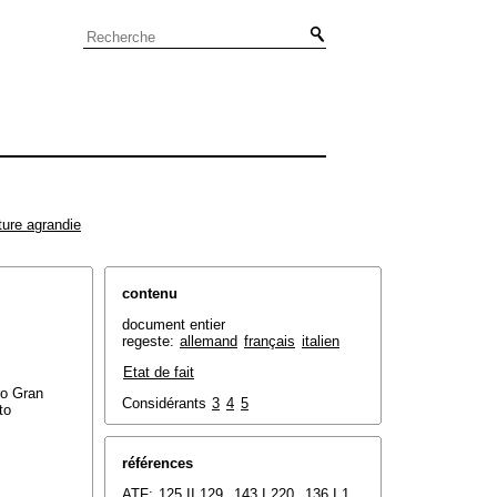
ture agrandie
contenu
document entier
regeste:
allemand
français
italien
Etat de fait
tro Gran
Considérants
3
4
5
to
références
ATF:
125 II 129
,
143 I 220
,
136 I 1
,