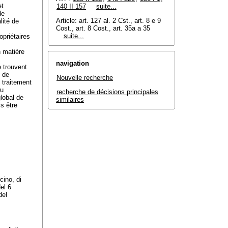
et
140 II 157
suite...
de
Article: art. 127 al. 2 Cst.,
art. 8 e 9
lité de
Cost.
, art. 8 Cost., art. 35a a 35
suite...
priétaires
n matière
navigation
e trouvent
é de
Nouvelle recherche
e traitement
au
recherche de décisions principales
global de
similaires
is être
cino, di
el 6
del