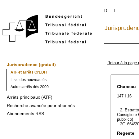
D
I
Jurispruden
Retour à la page 
Jurisprudence (gratuit)
ATF et arrêts CrEDH
Liste des nouveautés
Chapeau
Autres arrêts dès 2000
147 I 16
Arrêts principaux (ATF)
Recherche avancée pour abonnés
2. Estratto
Abonnements RSS
Consiglio e 
pubblico)
2C_664/20
Regeste