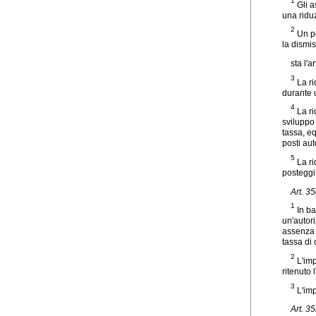
1
Gli a
una ridu
2
Un po
la dismis
sta l'
3
La r
durante 
4
La ri
sviluppo
tassa, e
posti aut
5
La ri
posteggi 
Art. 3
1
In ba
un'autori
assenza 
tassa di
2
L'imp
ritenuto 
3
L'imp
Art. 3