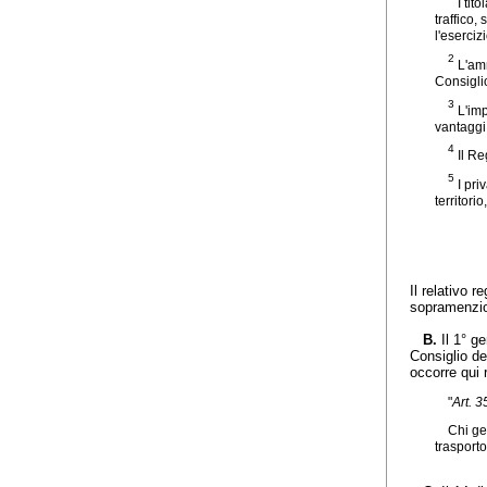
I tito
traffico,
l'eserciz
2
L'amm
Consiglio
3
L'imp
vantaggi 
4
Il Re
5
I pri
territori
Il relativo 
sopramenzio
B.
Il 1° g
Consiglio de
occorre qui 
"
Art. 3
Chi gen
trasport