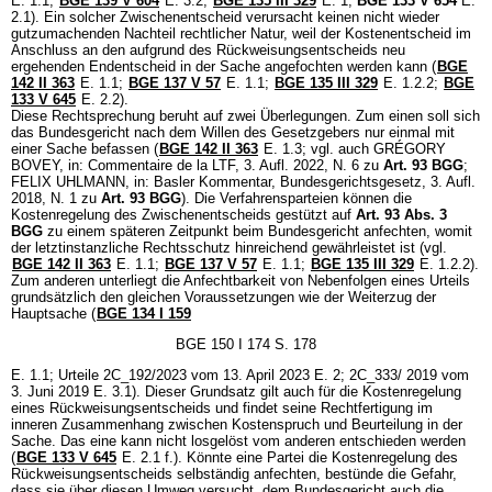
E. 1.1;
BGE 139 V 604
E. 3.2;
BGE 135 III 329
E. 1;
BGE 133 V 654
E.
2.1). Ein solcher Zwischenentscheid verursacht keinen nicht wieder
gutzumachenden Nachteil rechtlicher Natur, weil der Kostenentscheid im
Anschluss an den aufgrund des Rückweisungsentscheids neu
ergehenden Endentscheid in der Sache angefochten werden kann (
BGE
142 II 363
E. 1.1;
BGE 137 V 57
E. 1.1;
BGE 135 III 329
E. 1.2.2;
BGE
133 V 645
E. 2.2).
Diese Rechtsprechung beruht auf zwei Überlegungen. Zum einen soll sich
das Bundesgericht nach dem Willen des Gesetzgebers nur einmal mit
einer Sache befassen (
BGE 142 II 363
E. 1.3; vgl. auch GRÉGORY
BOVEY, in: Commentaire de la LTF, 3. Aufl. 2022, N. 6 zu
Art. 93 BGG
;
FELIX UHLMANN, in: Basler Kommentar, Bundesgerichtsgesetz, 3. Aufl.
2018, N. 1 zu
Art. 93 BGG
). Die Verfahrensparteien können die
Kostenregelung des Zwischenentscheids gestützt auf
Art. 93 Abs. 3
BGG
zu einem späteren Zeitpunkt beim Bundesgericht anfechten, womit
der letztinstanzliche Rechtsschutz hinreichend gewährleistet ist (vgl.
BGE 142 II 363
E. 1.1;
BGE 137 V 57
E. 1.1;
BGE 135 III 329
E. 1.2.2).
Zum anderen unterliegt die Anfechtbarkeit von Nebenfolgen eines Urteils
grundsätzlich den gleichen Voraussetzungen wie der Weiterzug der
Hauptsache (
BGE 134 I 159
BGE 150 I 174 S. 178
E. 1.1; Urteile 2C_192/2023 vom 13. April 2023 E. 2; 2C_333/ 2019 vom
3. Juni 2019 E. 3.1). Dieser Grundsatz gilt auch für die Kostenregelung
eines Rückweisungsentscheids und findet seine Rechtfertigung im
inneren Zusammenhang zwischen Kostenspruch und Beurteilung in der
Sache. Das eine kann nicht losgelöst vom anderen entschieden werden
(
BGE 133 V 645
E. 2.1 f.). Könnte eine Partei die Kostenregelung des
Rückweisungsentscheids selbständig anfechten, bestünde die Gefahr,
dass sie über diesen Umweg versucht, dem Bundesgericht auch die