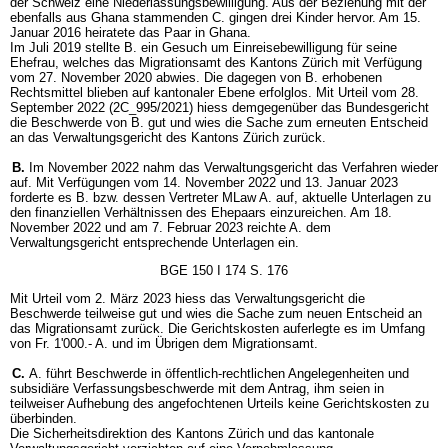
der Schweiz eine Niederlassungsbewilligung. Aus der Beziehung mit der
ebenfalls aus Ghana stammenden C. gingen drei Kinder hervor. Am 15.
Januar 2016 heiratete das Paar in Ghana.
Im Juli 2019 stellte B. ein Gesuch um Einreisebewilligung für seine
Ehefrau, welches das Migrationsamt des Kantons Zürich mit Verfügung
vom 27. November 2020 abwies. Die dagegen von B. erhobenen
Rechtsmittel blieben auf kantonaler Ebene erfolglos. Mit Urteil vom 28.
September 2022 (2C_995/2021) hiess demgegenüber das Bundesgericht
die Beschwerde von B. gut und wies die Sache zum erneuten Entscheid
an das Verwaltungsgericht des Kantons Zürich zurück.
B.
Im November 2022 nahm das Verwaltungsgericht das Verfahren wieder
auf. Mit Verfügungen vom 14. November 2022 und 13. Januar 2023
forderte es B. bzw. dessen Vertreter MLaw A. auf, aktuelle Unterlagen zu
den finanziellen Verhältnissen des Ehepaars einzureichen. Am 18.
November 2022 und am 7. Februar 2023 reichte A. dem
Verwaltungsgericht entsprechende Unterlagen ein.
BGE 150 I 174 S. 176
Mit Urteil vom 2. März 2023 hiess das Verwaltungsgericht die
Beschwerde teilweise gut und wies die Sache zum neuen Entscheid an
das Migrationsamt zurück. Die Gerichtskosten auferlegte es im Umfang
von Fr. 1'000.- A. und im Übrigen dem Migrationsamt.
C.
A. führt Beschwerde in öffentlich-rechtlichen Angelegenheiten und
subsidiäre Verfassungsbeschwerde mit dem Antrag, ihm seien in
teilweiser Aufhebung des angefochtenen Urteils keine Gerichtskosten zu
überbinden.
Die Sicherheitsdirektion des Kantons Zürich und das kantonale