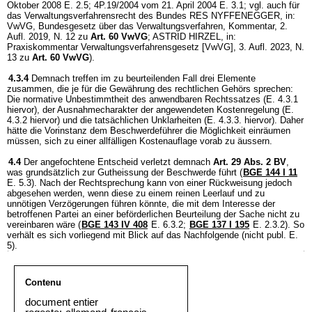
Oktober 2008 E. 2.5; 4P.19/2004 vom 21. April 2004 E. 3.1; vgl. auch für
das Verwaltungsverfahrensrecht des Bundes RES NYFFENEGGER, in:
VwVG, Bundesgesetz über das Verwaltungsverfahren, Kommentar, 2.
Aufl. 2019, N. 12 zu
Art. 60 VwVG
; ASTRID HIRZEL, in:
Praxiskommentar Verwaltungsverfahrensgesetz [VwVG], 3. Aufl. 2023, N.
13 zu
Art. 60 VwVG
).
4.3.4
Demnach treffen im zu beurteilenden Fall drei Elemente
zusammen, die je für die Gewährung des rechtlichen Gehörs sprechen:
Die normative Unbestimmtheit des anwendbaren Rechtssatzes (E. 4.3.1
hiervor), der Ausnahmecharakter der angewendeten Kostenregelung (E.
4.3.2 hiervor) und die tatsächlichen Unklarheiten (E. 4.3.3. hiervor). Daher
hätte die Vorinstanz dem Beschwerdeführer die Möglichkeit einräumen
müssen, sich zu einer allfälligen Kostenauflage vorab zu äussern.
4.4
Der angefochtene Entscheid verletzt demnach
Art. 29 Abs. 2 BV
,
was grundsätzlich zur Gutheissung der Beschwerde führt (
BGE 144 I 11
E. 5.3). Nach der Rechtsprechung kann von einer Rückweisung jedoch
abgesehen werden, wenn diese zu einem reinen Leerlauf und zu
unnötigen Verzögerungen führen könnte, die mit dem Interesse der
betroffenen Partei an einer beförderlichen Beurteilung der Sache nicht zu
vereinbaren wäre (
BGE 143 IV 408
E. 6.3.2;
BGE 137 I 195
E. 2.3.2). So
verhält es sich vorliegend mit Blick auf das Nachfolgende (nicht publ. E.
5).
Contenu
document entier