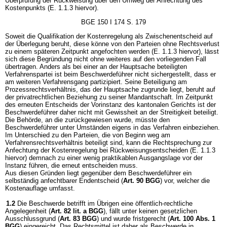
Überprüfung der Rückweisung über den Umweg der Anfechtung des
Kostenpunkts (E. 1.1.3 hiervor).
BGE 150 I 174 S. 179
Soweit die Qualifikation der Kostenregelung als Zwischenentscheid auf
der Überlegung beruht, diese könne von den Parteien ohne Rechtsverlust
zu einem späteren Zeitpunkt angefochten werden (E. 1.1.3 hiervor), lässt
sich diese Begründung nicht ohne weiteres auf den vorliegenden Fall
übertragen. Anders als bei einer an der Hauptsache beteiligten
Verfahrenspartei ist beim Beschwerdeführer nicht sichergestellt, dass er
am weiteren Verfahrensgang partizipiert. Seine Beteiligung am
Prozessrechtsverhältnis, das der Hauptsache zugrunde liegt, beruht auf
der privatrechtlichen Beziehung zu seiner Mandantschaft. Im Zeitpunkt
des erneuten Entscheids der Vorinstanz des kantonalen Gerichts ist der
Beschwerdeführer daher nicht mit Gewissheit an der Streitigkeit beteiligt.
Die Behörde, an die zurückgewiesen wurde, müsste den
Beschwerdeführer unter Umständen eigens in das Verfahren einbeziehen.
Im Unterschied zu den Parteien, die von Beginn weg am
Verfahrensrechtsverhältnis beteiligt sind, kann die Rechtsprechung zur
Anfechtung der Kostenregelung bei Rückweisungsentscheiden (E. 1.1.3
hiervor) demnach zu einer wenig praktikablen Ausgangslage vor der
Instanz führen, die erneut entscheiden muss.
Aus diesen Gründen liegt gegenüber dem Beschwerdeführer ein
selbständig anfechtbarer Endentscheid (
Art. 90 BGG
) vor, welcher die
Kostenauflage umfasst.
1.2
Die Beschwerde betrifft im Übrigen eine öffentlich-rechtliche
Angelegenheit (
Art. 82 lit. a BGG
), fällt unter keinen gesetzlichen
Ausschlussgrund (
Art. 83 BGG
) und wurde fristgerecht (
Art. 100 Abs. 1
BGG
) eingereicht. Das Rechtsmittel ist daher als Beschwerde in