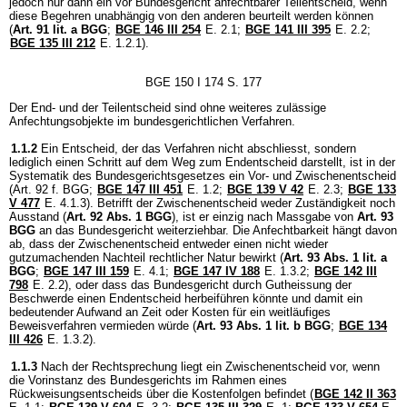
jedoch nur dann ein vor Bundesgericht anfechtbarer Teilentscheid, wenn
diese Begehren unabhängig von den anderen beurteilt werden können
(
Art. 91 lit. a BGG
;
BGE 146 III 254
E. 2.1;
BGE 141 III 395
E. 2.2;
BGE 135 III 212
E. 1.2.1).
BGE 150 I 174 S. 177
Der End- und der Teilentscheid sind ohne weiteres zulässige
Anfechtungsobjekte im bundesgerichtlichen Verfahren.
1.1.2
Ein Entscheid, der das Verfahren nicht abschliesst, sondern
lediglich einen Schritt auf dem Weg zum Endentscheid darstellt, ist in der
Systematik des Bundesgerichtsgesetzes ein Vor- und Zwischenentscheid
(Art. 92 f. BGG;
BGE 147 III 451
E. 1.2;
BGE 139 V 42
E. 2.3;
BGE 133
V 477
E. 4.1.3). Betrifft der Zwischenentscheid weder Zuständigkeit noch
Ausstand (
Art. 92 Abs. 1 BGG
), ist er einzig nach Massgabe von
Art. 93
BGG
an das Bundesgericht weiterziehbar. Die Anfechtbarkeit hängt davon
ab, dass der Zwischenentscheid entweder einen nicht wieder
gutzumachenden Nachteil rechtlicher Natur bewirkt (
Art. 93 Abs. 1 lit. a
BGG
;
BGE 147 III 159
E. 4.1;
BGE 147 IV 188
E. 1.3.2;
BGE 142 III
798
E. 2.2), oder dass das Bundesgericht durch Gutheissung der
Beschwerde einen Endentscheid herbeiführen könnte und damit ein
bedeutender Aufwand an Zeit oder Kosten für ein weitläufiges
Beweisverfahren vermieden würde (
Art. 93 Abs. 1 lit. b BGG
;
BGE 134
III 426
E. 1.3.2).
1.1.3
Nach der Rechtsprechung liegt ein Zwischenentscheid vor, wenn
die Vorinstanz des Bundesgerichts im Rahmen eines
Rückweisungsentscheids über die Kostenfolgen befindet (
BGE 142 II 363