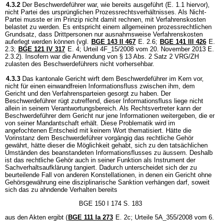
4.3.2
Der Beschwerdeführer war, wie bereits ausgeführt (E. 1.1 hiervor),
nicht Partei des ursprünglichen Prozessrechtsverhältnisses. Als Nicht-
Partei musste er im Prinzip nicht damit rechnen, mit Verfahrenskosten
belastet zu werden. Es entspricht einem allgemeinen prozessrechtlichen
Grundsatz, dass Drittpersonen nur ausnahmsweise Verfahrenskosten
auferlegt werden können (vgl.
BGE 143 II 467
E. 2.6;
BGE 141 III 426
E.
2.3;
BGE 121 IV 317
E. 4; Urteil 4F_15/2008 vom 20. November 2013 E.
2.3.2). Insofern war die Anwendung von § 13 Abs. 2 Satz 2 VRG/ZH
zulasten des Beschwerdeführers nicht vorhersehbar.
4.3.3
Das kantonale Gericht wirft dem Beschwerdeführer im Kern vor,
nicht für einen einwandfreien Informationsfluss zwischen ihm, dem
Gericht und den Verfahrensparteien gesorgt zu haben. Der
Beschwerdeführer rügt zutreffend, dieser Informationsfluss liege nicht
allein in seinem Verantwortungsbereich. Als Rechtsvertreter kann der
Beschwerdeführer dem Gericht nur jene Informationen weitergeben, die er
von seiner Mandantschaft erhält. Diese Problematik wird im
angefochtenen Entscheid mit keinem Wort thematisiert. Hätte die
Vorinstanz dem Beschwerdeführer vorgängig das rechtliche Gehör
gewährt, hätte dieser die Möglichkeit gehabt, sich zu den tatsächlichen
Umständen des beanstandeten Informationsflusses zu äussern. Deshalb
ist das rechtliche Gehör auch in seiner Funktion als Instrument der
Sachverhaltsaufklärung tangiert. Dadurch unterscheidet sich der zu
beurteilende Fall von anderen Konstellationen, in denen ein Gericht ohne
Gehörsgewährung eine disziplinarische Sanktion verhängen darf, soweit
sich das zu ahndende Verhalten bereits
BGE 150 I 174 S. 183
aus den Akten ergibt (
BGE 111 Ia 273
E. 2c; Urteile 5A_355/2008 vom 6.