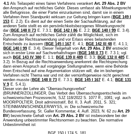
4.1
Als Teilaspekt eines fairen Verfahrens verankert
Art. 29 Abs. 2 BV
den Anspruch auf rechtliches Gehör. Dieses umfasst als Mitwirkungsrecht
alle Befugnisse, die einer Partei einzuräumen sind, damit sie in einem
Verfahren ihren Standpunkt wirksam zur Geltung bringen kann (
BGE 149 I
153
E. 2.2). Es dient auf der einen Seite der Sachaufklärung, auf der
anderen Seite stellt es ein persönlichkeitsbezogenes Mitwirkungsrecht
dar (
BGE 148 II 73
E. 7.3.1;
BGE 142 I 86
E. 2.2;
BGE 140 I 99
E. 3.4).
Zum Anspruch auf rechtliches Gehör zählt die Möglichkeit, sich im
Rahmen der Rechtsanwendung und vor Erlass eines belastenden
Entscheids zu äussern (
BGE 145 I 167
E. 4.1;
BGE 142 III 48
E. 4.1.1;
BGE 140 I 99
E. 3.4). Dieser Teilgehalt von
Art. 29 Abs. 2 BV
erstreckt
sich in erster Linie auf Sachverhaltsfragen (
BGE 148 II 73
E. 7.3.1; vgl.
auch
BGE 143 IV 380
E. 1.1;
BGE 139 II 489
E. 3.3;
BGE 132 II 485
E.
3.2). In Bezug auf die Rechtsanwendung anerkennt die Rechtsprechung
dann einen Anspruch auf vorgängige Stellungnahme, wenn eine Behörde
ihren Entscheid auf eine Argumentation stützen will, die im bisherigen
Verfahren nicht Thema war und mit der vernünftigerweise nicht gerechnet
werden musste (
BGE 148 II 73
E. 7.3.1;
BGE 145 I 167
E. 4.1;
BGE 131
V 9
E. 5.4.1).
Dieser von der Lehre als "Überraschungsverbot"
(BRUNNER/ZOLLINGER, Das Verbot des Überraschungsentscheids im
schweizerischen Prozessrecht, SJZ 118/2022 S. 1077 ff., 1081; vgl. auch
MOOR/POLTIER, Droit administratif, Bd. II, 3. Aufl. 2011, S. 321;
STEINMANN/SCHINDLER/WYSS, in: Die schweizerische
Bundesverfassung, St. Galler Kommentar, 4. Aufl. 2023, N. 62 zu
Art. 29
BV
) bezeichnete Gehalt von
Art. 29 Abs. 2 BV
ist insbesondere bei der
Anwendung unbestimmter Rechtsnormen zu beachten. Die normative
Unbestimmtheit ist
BGE 150 I 174 S. 181