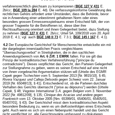
verfahrensrechtlich gleichsam zu kompensieren (
BGE 127 V 431
E.
2b/cc;
BGE 109 Ia 284
E. 4d). Die verfassungskonforme Gewährung des
rechtlichen Gehörs erfordert unter Umständen, dass die Behörde, bevor
sie in Anwendung einer unbestimmt gehaltenen Norm oder eines
besonders grossen Ermessensspielraums einen Entscheid fällt, der von
grosser Tragweite für die Betroffenen ist, diese über ihre
Rechtsauffassung orientiert und ihnen Gelegenheit bietet, dazu Stellung
zu nehmen (
BGE 127 V 431
E. 2b/cc; Urteil 5A_109/2018 vom 20. April
2018 E. 4.1; vgl. auch
BGE 148 II 73
E. 7.3.1;
BGE 145 I 167
E. 4.1).
4.2
Der Europäische Gerichtshof für Menschenrechte entwickelte ein mit
der dargelegten innerstaatlichen Praxis vergleichbares
"Überraschungsverbot" in Streitigkeiten, die in den sachlichen
Anwendungsbereich von
Art. 6 Ziff. 1 EMRK
fallen. Für sie gilt das
Prinzip der kontradiktorischen Verfahrensführung ("principe du
contradictoire"). Dieses verpflichtet das Gericht, den Parteien Gelegenheit
zur Stellungnahme zu geben, wenn es seinen Entscheid auf eine nicht
von ihnen vorgebrachte Argumentation stützen will (Urteile des EGMR
Cepek gegen Tschechien
vom 5. September 2013 [Nr. 9815/10], § 45;
Rivera Vazquez und Calleja Delsordo gegen Schweiz
vom 22. Januar
2019 [Nr. 65048/13], § 41). Entscheidend ist, ob die Parteien durchdas
Verhalten des Gerichts überrascht ("prise au dépourvu") werden (Urteile
Cepek,
§ 48;
Vegotex International S.A. gegen Belgien
vom 3. November
2022 [Nr. 49812/09], § 135;
Clinique des Acacias und andere gegen
Frankreich
vom 13. Oktober 2005 [Nrn. 65399/01, 65406/01, 65405/01,
65407/01], § 43). Der Gerichtshof misst dem kontradiktorischen Aspekt
besondere Bedeutung zu, wenn es um dieKostenfolgen eines Entscheids
geht. Auch wenn es sich um einen Nebenpunkt handelt und das Gericht
nicht verpflichtet ist, alle Gesichtspunkte umfassend zu diskutieren,