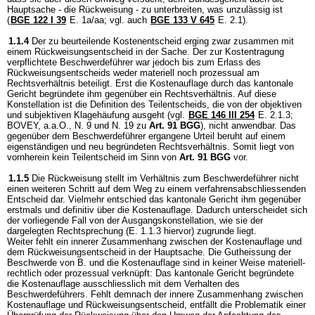
Hauptsache - die Rückweisung - zu unterbreiten, was unzulässig ist
(
BGE 122 I 39
E. 1a/aa; vgl. auch
BGE 133 V 645
E. 2.1).
1.1.4
Der zu beurteilende Kostenentscheid erging zwar zusammen mit
einem Rückweisungsentscheid in der Sache. Der zur Kostentragung
verpflichtete Beschwerdeführer war jedoch bis zum Erlass des
Rückweisungsentscheids weder materiell noch prozessual am
Rechtsverhältnis beteiligt. Erst die Kostenauflage durch das kantonale
Gericht begründete ihm gegenüber ein Rechtsverhältnis. Auf diese
Konstellation ist die Definition des Teilentscheids, die von der objektiven
und subjektiven Klagehäufung ausgeht (vgl.
BGE 146 III 254
E. 2.1.3;
BOVEY, a.a.O., N. 9 und N. 19 zu
Art. 91 BGG
), nicht anwendbar. Das
gegenüber dem Beschwerdeführer ergangene Urteil beruht auf einem
eigenständigen und neu begründeten Rechtsverhältnis. Somit liegt von
vornherein kein Teilentscheid im Sinn von
Art. 91 BGG
vor.
1.1.5
Die Rückweisung stellt im Verhältnis zum Beschwerdeführer nicht
einen weiteren Schritt auf dem Weg zu einem verfahrensabschliessenden
Entscheid dar. Vielmehr entschied das kantonale Gericht ihm gegenüber
erstmals und definitiv über die Kostenauflage. Dadurch unterscheidet sich
der vorliegende Fall von der Ausgangskonstellation, wie sie der
dargelegten Rechtsprechung (E. 1.1.3 hiervor) zugrunde liegt.
Weiter fehlt ein innerer Zusammenhang zwischen der Kostenauflage und
dem Rückweisungsentscheid in der Hauptsache. Die Gutheissung der
Beschwerde von B. und die Kostenauflage sind in keiner Weise materiell-
rechtlich oder prozessual verknüpft: Das kantonale Gericht begründete
die Kostenauflage ausschliesslich mit dem Verhalten des
Beschwerdeführers. Fehlt demnach der innere Zusammenhang zwischen
Kostenauflage und Rückweisungsentscheid, entfällt die Problematik einer