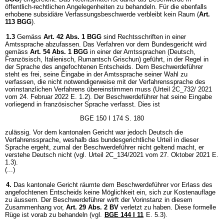
öffentlich-rechtlichen Angelegenheiten zu behandeln. Für die ebenfalls
erhobene subsidiäre Verfassungsbeschwerde verbleibt kein Raum (
Art.
113 BGG
).
1.3
Gemäss
Art. 42 Abs. 1 BGG
sind Rechtsschriften in einer
Amtssprache abzufassen. Das Verfahren vor dem Bundesgericht wird
gemäss
Art. 54 Abs. 1 BGG
in einer der Amtssprachen (Deutsch,
Französisch, Italienisch, Rumantsch Grischun) geführt, in der Regel in
der Sprache des angefochtenen Entscheids. Dem Beschwerdeführer
steht es frei, seine Eingabe in der Amtssprache seiner Wahl zu
verfassen, die nicht notwendigerweise mit der Verfahrenssprache des
vorinstanzlichen Verfahrens übereinstimmen muss (Urteil 2C_732/ 2021
vom 24. Februar 2022 E. 1.2). Der Beschwerdeführer hat seine Eingabe
vorliegend in französischer Sprache verfasst. Dies ist
BGE 150 I 174 S. 180
zulässig. Vor dem kantonalen Gericht war jedoch Deutsch die
Verfahrenssprache, weshalb das bundesgerichtliche Urteil in dieser
Sprache ergeht, zumal der Beschwerdeführer nicht geltend macht, er
verstehe Deutsch nicht (vgl. Urteil 2C_134/2021 vom 27. Oktober 2021 E.
1.3).
(...)
4.
Das kantonale Gericht räumte dem Beschwerdeführer vor Erlass des
angefochtenen Entscheids keine Möglichkeit ein, sich zur Kostenauflage
zu äussern. Der Beschwerdeführer wirft der Vorinstanz in diesem
Zusammenhang vor,
Art. 29 Abs. 2 BV
verletzt zu haben. Diese formelle
Rüge ist vorab zu behandeln (vgl.
BGE 144 I 11
E. 5.3).