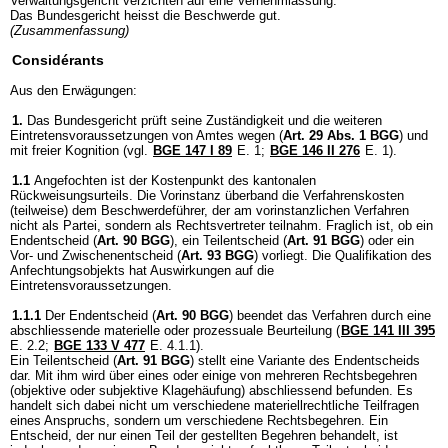
Verwaltungsgericht verzichten auf eine Vernehmlassung.
Das Bundesgericht heisst die Beschwerde gut.
(Zusammenfassung)
Considérants
Aus den Erwägungen:
1.
Das Bundesgericht prüft seine Zuständigkeit und die weiteren
Eintretensvoraussetzungen von Amtes wegen (
Art. 29 Abs. 1 BGG
) und
mit freier Kognition (vgl.
BGE 147 I 89
E. 1;
BGE 146 II 276
E. 1).
1.1
Angefochten ist der Kostenpunkt des kantonalen
Rückweisungsurteils. Die Vorinstanz überband die Verfahrenskosten
(teilweise) dem Beschwerdeführer, der am vorinstanzlichen Verfahren
nicht als Partei, sondern als Rechtsvertreter teilnahm. Fraglich ist, ob ein
Endentscheid (
Art. 90 BGG
), ein Teilentscheid (
Art. 91 BGG
) oder ein
Vor- und Zwischenentscheid (
Art. 93 BGG
) vorliegt. Die Qualifikation des
Anfechtungsobjekts hat Auswirkungen auf die
Eintretensvoraussetzungen.
1.1.1
Der Endentscheid (
Art. 90 BGG
) beendet das Verfahren durch eine
abschliessende materielle oder prozessuale Beurteilung (
BGE 141 III 395
E. 2.2;
BGE 133 V 477
E. 4.1.1).
Ein Teilentscheid (
Art. 91 BGG
) stellt eine Variante des Endentscheids
dar. Mit ihm wird über eines oder einige von mehreren Rechtsbegehren
(objektive oder subjektive Klagehäufung) abschliessend befunden. Es
handelt sich dabei nicht um verschiedene materiellrechtliche Teilfragen
eines Anspruchs, sondern um verschiedene Rechtsbegehren. Ein
Entscheid, der nur einen Teil der gestellten Begehren behandelt, ist