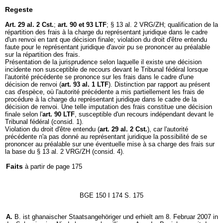
Regeste
Art. 29 al. 2 Cst.
;
art. 90 et 93 LTF
; § 13 al. 2 VRG/ZH; qualification de la
répartition des frais à la charge du représentant juridique dans le cadre
d'un renvoi en tant que décision finale; violation du droit d'être entendu
faute pour le représentant juridique d'avoir pu se prononcer au préalable
sur la répartition des frais.
Présentation de la jurisprudence selon laquelle il existe une décision
incidente non susceptible de recours devant le Tribunal fédéral lorsque
l'autorité précédente se prononce sur les frais dans le cadre d'une
décision de renvoi (
art. 93 al. 1 LTF
). Distinction par rapport au présent
cas d'espèce, où l'autorité précédente a mis partiellement les frais de
procédure à la charge du représentant juridique dans le cadre de la
décision de renvoi. Une telle imputation des frais constitue une décision
finale selon l'
art. 90 LTF
, susceptible d'un recours indépendant devant le
Tribunal fédéral (consid. 1).
Violation du droit d'être entendu (
art. 29 al. 2 Cst.
), car l'autorité
précédente n'a pas donné au représentant juridique la possibilité de se
prononcer au préalable sur une éventuelle mise à sa charge des frais sur
la base du § 13 al. 2 VRG/ZH (consid. 4).
Faits
à partir de page 175
BGE 150 I 174 S. 175
A.
B. ist ghanaischer Staatsangehöriger und erhielt am 8. Februar 2007 in