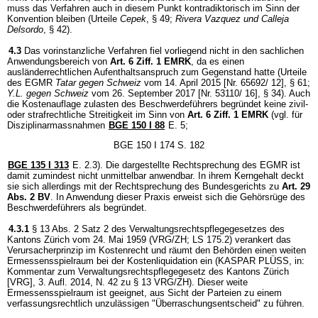
muss das Verfahren auch in diesem Punkt kontradiktorisch im Sinn der
Konvention bleiben (Urteile
Cepek
, § 49;
Rivera Vazquez und Calleja
Delsordo
, § 42).
4.3
Das vorinstanzliche Verfahren fiel vorliegend nicht in den sachlichen
Anwendungsbereich von
Art. 6 Ziff. 1 EMRK
, da es einen
ausländerrechtlichen Aufenthaltsanspruch zum Gegenstand hatte (Urteile
des EGMR
Tatar gegen Schweiz
vom 14. April 2015 [Nr. 65692/ 12], § 61;
Y.L. gegen Schweiz
vom 26. September 2017 [Nr. 53110/ 16], § 34). Auch
die Kostenauflage zulasten des Beschwerdeführers begründet keine zivil-
oder strafrechtliche Streitigkeit im Sinn von
Art. 6 Ziff. 1 EMRK
(vgl. für
Disziplinarmassnahmen
BGE 150 I 88
E. 5;
BGE 150 I 174 S. 182
BGE 135 I 313
E. 2.3). Die dargestellte Rechtsprechung des EGMR ist
damit zumindest nicht unmittelbar anwendbar. In ihrem Kerngehalt deckt
sie sich allerdings mit der Rechtsprechung des Bundesgerichts zu
Art. 29
Abs. 2 BV
. In Anwendung dieser Praxis erweist sich die Gehörsrüge des
Beschwerdeführers als begründet.
4.3.1
§ 13 Abs. 2 Satz 2 des Verwaltungsrechtspflegegesetzes des
Kantons Zürich vom 24. Mai 1959 (VRG/ZH; LS 175.2) verankert das
Verursacherprinzip im Kostenrecht und räumt den Behörden einen weiten
Ermessensspielraum bei der Kostenliquidation ein (KASPAR PLÜSS, in:
Kommentar zum Verwaltungsrechtspflegegesetz des Kantons Zürich
[VRG], 3. Aufl. 2014, N. 42 zu § 13 VRG/ZH). Dieser weite
Ermessensspielraum ist geeignet, aus Sicht der Parteien zu einem
verfassungsrechtlich unzulässigen "Überraschungsentscheid" zu führen.