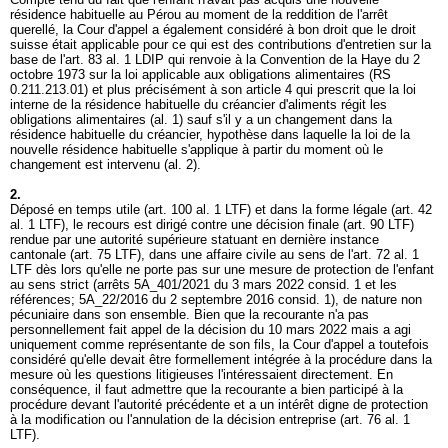
résidence habituelle au Pérou au moment de la reddition de l'arrêt
querellé, la Cour d'appel a également considéré à bon droit que le droit
suisse était applicable pour ce qui est des contributions d'entretien sur la
base de l'
art. 83 al. 1 LDIP
qui renvoie à la Convention de la Haye du 2
octobre 1973 sur la loi applicable aux obligations alimentaires (RS
0.211.213.01) et plus précisément à son article 4 qui prescrit que la loi
interne de la résidence habituelle du créancier d'aliments régit les
obligations alimentaires (al. 1) sauf s'il y a un changement dans la
résidence habituelle du créancier, hypothèse dans laquelle la loi de la
nouvelle résidence habituelle s'applique à partir du moment où le
changement est intervenu (al. 2).
2.
Déposé en temps utile (
art. 100 al. 1 LTF
) et dans la forme légale (
art. 42
al. 1 LTF
), le recours est dirigé contre une décision finale (
art. 90 LTF
)
rendue par une autorité supérieure statuant en dernière instance
cantonale (
art. 75 LTF
), dans une affaire civile au sens de l'
art. 72 al. 1
LTF
dès lors qu'elle ne porte pas sur une mesure de protection de l'enfant
au sens strict (arrêts 5A_401/2021 du 3 mars 2022 consid. 1 et les
références; 5A_22/2016 du 2 septembre 2016 consid. 1), de nature non
pécuniaire dans son ensemble. Bien que la recourante n'a pas
personnellement fait appel de la décision du 10 mars 2022 mais a agi
uniquement comme représentante de son fils, la Cour d'appel a toutefois
considéré qu'elle devait être formellement intégrée à la procédure dans la
mesure où les questions litigieuses l'intéressaient directement. En
conséquence, il faut admettre que la recourante a bien participé à la
procédure devant l'autorité précédente et a un intérêt digne de protection
à la modification ou l'annulation de la décision entreprise (
art. 76 al. 1
LTF
).