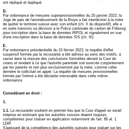
ont répliqué et dupliqué.
D.
Par ordonnance de mesures superprovisionnelles du 25 janvier 2023, la
Juge de paix de l'arrondissement de la Broye a fait interdiction à la mère
de quitter le territoire suisse avec son enfant (ch. II du dispositif); elle a
en outre transmis sa décision à la Police cantonale du canton de Fribourg
pour inscription dans la base de données RIPOL et signalement en vue
d'une inscription dans la base de données SIS (ch. III).
E.
Par ordonnance présidentielle du 15 février 2023, la requête d'effet
suspensif formée par la recourante a été admise au sens des motifs, à
savoir dans la mesure des conclusions formulées devant la Cour de
céans et tendant à ce que l'autorité parentale soit exercée conjointement
par les parents et non plus exclusivement par la mère, comme cette
dernière le sollicitait en appel. La requête de mesures provisionnelles
formée par l'intimé a été déclarée irrecevable dans cette même
ordonnance.
Considérant en droit :
1.
1.1.
La recourante soutient en premier lieu que la Cour d'appel se serait
méprise en estimant que les autorités suisses étaient toujours
compétentes pour statuer en application notamment de l'
art. 85 al. 1
LDIP
.
S'agissant de la compétence des autorités suisses pour statuer sur les