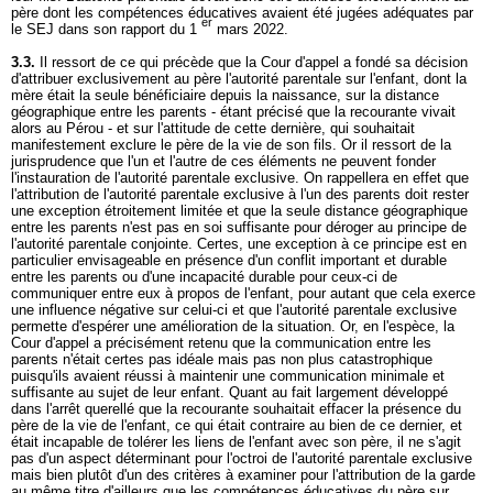
père dont les compétences éducatives avaient été jugées adéquates par
er
le SEJ dans son rapport du 1
mars 2022.
3.3.
Il ressort de ce qui précède que la Cour d'appel a fondé sa décision
d'attribuer exclusivement au père l'autorité parentale sur l'enfant, dont la
mère était la seule bénéficiaire depuis la naissance, sur la distance
géographique entre les parents - étant précisé que la recourante vivait
alors au Pérou - et sur l'attitude de cette dernière, qui souhaitait
manifestement exclure le père de la vie de son fils. Or il ressort de la
jurisprudence que l'un et l'autre de ces éléments ne peuvent fonder
l'instauration de l'autorité parentale exclusive. On rappellera en effet que
l'attribution de l'autorité parentale exclusive à l'un des parents doit rester
une exception étroitement limitée et que la seule distance géographique
entre les parents n'est pas en soi suffisante pour déroger au principe de
l'autorité parentale conjointe. Certes, une exception à ce principe est en
particulier envisageable en présence d'un conflit important et durable
entre les parents ou d'une incapacité durable pour ceux-ci de
communiquer entre eux à propos de l'enfant, pour autant que cela exerce
une influence négative sur celui-ci et que l'autorité parentale exclusive
permette d'espérer une amélioration de la situation. Or, en l'espèce, la
Cour d'appel a précisément retenu que la communication entre les
parents n'était certes pas idéale mais pas non plus catastrophique
puisqu'ils avaient réussi à maintenir une communication minimale et
suffisante au sujet de leur enfant. Quant au fait largement développé
dans l'arrêt querellé que la recourante souhaitait effacer la présence du
père de la vie de l'enfant, ce qui était contraire au bien de ce dernier, et
était incapable de tolérer les liens de l'enfant avec son père, il ne s'agit
pas d'un aspect déterminant pour l'octroi de l'autorité parentale exclusive
mais bien plutôt d'un des critères à examiner pour l'attribution de la garde
au même titre d'ailleurs que les compétences éducatives du père sur