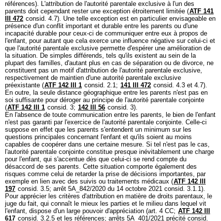
références). L'attribution de l'autorité parentale exclusive à l'un des
parents doit cependant rester une exception étroitement limitée (
ATF 141
III 472
consid. 4.7). Une telle exception est en particulier envisageable en
présence d'un conflit important et durable entre les parents ou d'une
incapacité durable pour ceux-ci de communiquer entre eux à propos de
l'enfant, pour autant que cela exerce une influence négative sur celui-ci et
que l'autorité parentale exclusive permette d'espérer une amélioration de
la situation. De simples différends, tels qu'ils existent au sein de la
plupart des familles, d'autant plus en cas de séparation ou de divorce, ne
constituent pas un motif d'attribution de l'autorité parentale exclusive,
respectivement de maintien d'une autorité parentale exclusive
préexistante (
ATF 142 III 1
consid. 2.1;
141 III 472
consid. 4.3 et 4.7).
En outre, la seule distance géographique entre les parents n'est pas en
soi suffisante pour déroger au principe de l'autorité parentale conjointe
(
ATF 142 III 1
consid. 3;
142 III 56
consid. 3).
En l'absence de toute communication entre les parents, le bien de l'enfant
n'est pas garanti par l'exercice de l'autorité parentale conjointe. Celle-ci
suppose en effet que les parents s'entendent un minimum sur les
questions principales concernant l'enfant et qu'ils soient au moins
capables de coopérer dans une certaine mesure. Si tel n'est pas le cas,
l'autorité parentale conjointe constitue presque inévitablement une charge
pour l'enfant, qui s'accentue dès que celui-ci se rend compte du
désaccord de ses parents. Cette situation comporte également des
risques comme celui de retarder la prise de décisions importantes, par
exemple en lien avec des suivis ou traitements médicaux (
ATF 142 III
197
consid. 3.5; arrêt 5A_842/2020 du 14 octobre 2021 consid. 3.1.1).
Pour apprécier les critères d'attribution en matière de droits parentaux, le
juge du fait, qui connaît le mieux les parties et le milieu dans lequel vit
l'enfant, dispose d'un large pouvoir d'appréciation (
art. 4 CC
;
ATF 142 III
617
consid. 3.2.5 et les références; arrêts 5A_401/2021 précité consid.