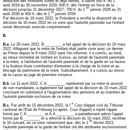
déduction des montants d'ores et déjà versés, à savoir 500 fr. du 1
août 2019 au 30 novembre 2020; 600 fr. dès l'entrée en force de la
er
décision jusqu'au 31 décembre 2027; 700 fr. du 1
janvier 2028 au 31
er
août 2030 et 450 fr. dès le 1
janvier 2034.
Par décision du 16 mars 2022, le Président a rectifié le dispositif de sa
décision du 10 mars 2022 en ce sens que l'autorité parentale sur l'enfant
serait désormais exercée conjointement.
B.
B.a.
Le 28 mars 2022, B.________ a fait appel de la décision du 10 mars
2022. Alléguant que la mère de l'enfant était partie vivre avec ce dernier
au Pérou depuis le 9 mars 2022 sans l'en informer, il a conclu, au fond,
au retour immédiat de l'enfant en Suisse, au retrait de l'autorité parentale
à la mère, à l'attribution de l'autorité parentale et de la garde en sa faveur,
à la fixation d'une contribution d'entretien à la charge de la mère et au
blocage du patrimoine de la mère. Subsidiairement, il a conclu au renvoi
de la cause au juge de première instance.
B.b.
Le 11 avril 2022, C.A.________, représenté par sa mère et assisté
de son mandataire, a également fait appel de la décision du 10 mars 2022
concluant en substance à l'augmentation des pensions et au maintien de
l'autorité parentale exclusive de sa mère.
e
B.c.
Par arrêt du 15 décembre 2022, la I
Cour d'appel civil du Tribunal
cantonal de l'Etat de Fribourg (ci-après: Cour d'appel) a rejeté l'appel
formé par C.A.________ et A.A.________, a partiellement admis l'appel
formé par B.________ et a réformé la décision du 10 mars 2022, rectifiée
er
le 16 suivant, en ce sens notamment que, dès le 1
février 2023,
l'autorité parentale et la garde de l'enfant ont été attribuées exclusivement