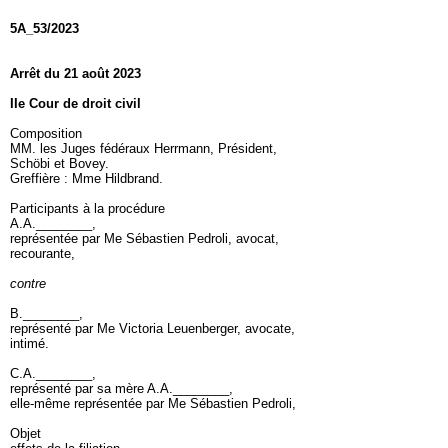
5A_53/2023
Arrêt du 21 août 2023
IIe Cour de droit civil
Composition
MM. les Juges fédéraux Herrmann, Président,
Schöbi et Bovey.
Greffière : Mme Hildbrand.
Participants à la procédure
A.A.________,
représentée par Me Sébastien Pedroli, avocat,
recourante,
contre
B.________,
représenté par Me Victoria Leuenberger, avocate,
intimé.
C.A.________,
représenté par sa mère A.A.________,
elle-même représentée par Me Sébastien Pedroli,
Objet