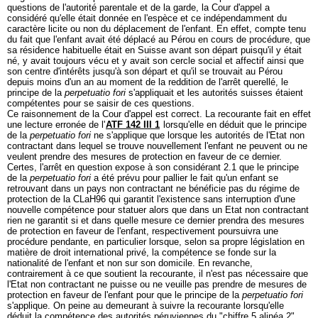
questions de l'autorité parentale et de la garde, la Cour d'appel a
considéré qu'elle était donnée en l'espèce et ce indépendamment du
caractère licite ou non du déplacement de l'enfant. En effet, compte tenu
du fait que l'enfant avait été déplacé au Pérou en cours de procédure, que
sa résidence habituelle était en Suisse avant son départ puisqu'il y était
né, y avait toujours vécu et y avait son cercle social et affectif ainsi que
son centre d'intérêts jusqu'à son départ et qu'il se trouvait au Pérou
depuis moins d'un an au moment de la reddition de l'arrêt querellé, le
principe de la
perpetuatio fori
s'appliquait et les autorités suisses étaient
compétentes pour se saisir de ces questions.
Ce raisonnement de la Cour d'appel est correct. La recourante fait en effet
une lecture erronée de l'
ATF 142 III 1
lorsqu'elle en déduit que le principe
de la
perpetuatio fori
ne s'applique que lorsque les autorités de l'Etat non
contractant dans lequel se trouve nouvellement l'enfant ne peuvent ou ne
veulent prendre des mesures de protection en faveur de ce dernier.
Certes, l'arrêt en question expose à son considérant 2.1 que le principe
de la
perpetuatio fori
a été prévu pour pallier le fait qu'un enfant se
retrouvant dans un pays non contractant ne bénéficie pas du régime de
protection de la CLaH96 qui garantit l'existence sans interruption d'une
nouvelle compétence pour statuer alors que dans un Etat non contractant
rien ne garantit si et dans quelle mesure ce dernier prendra des mesures
de protection en faveur de l'enfant, respectivement poursuivra une
procédure pendante, en particulier lorsque, selon sa propre législation en
matière de droit international privé, la compétence se fonde sur la
nationalité de l'enfant et non sur son domicile. En revanche,
contrairement à ce que soutient la recourante, il n'est pas nécessaire que
l'Etat non contractant ne puisse ou ne veuille pas prendre de mesures de
protection en faveur de l'enfant pour que le principe de la
perpetuatio fori
s'applique. On peine au demeurant à suivre la recourante lorsqu'elle
déduit la compétence des autorités péruviennes du "chiffre 5 alinéa 2"