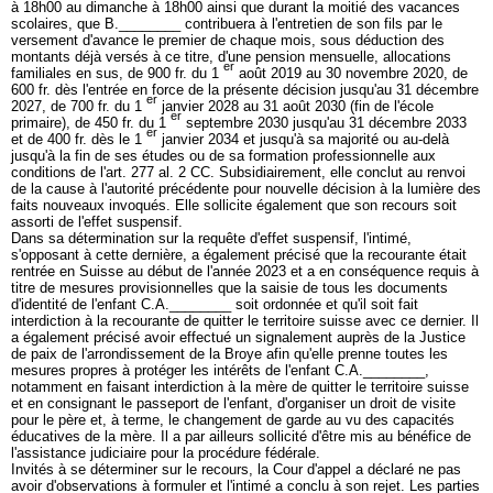
à 18h00 au dimanche à 18h00 ainsi que durant la moitié des vacances
scolaires, que B.________ contribuera à l'entretien de son fils par le
versement d'avance le premier de chaque mois, sous déduction des
montants déjà versés à ce titre, d'une pension mensuelle, allocations
er
familiales en sus, de 900 fr. du 1
août 2019 au 30 novembre 2020, de
600 fr. dès l'entrée en force de la présente décision jusqu'au 31 décembre
er
2027, de 700 fr. du 1
janvier 2028 au 31 août 2030 (fin de l'école
er
primaire), de 450 fr. du 1
septembre 2030 jusqu'au 31 décembre 2033
er
et de 400 fr. dès le 1
janvier 2034 et jusqu'à sa majorité ou au-delà
jusqu'à la fin de ses études ou de sa formation professionnelle aux
conditions de l'
art. 277 al. 2 CC
. Subsidiairement, elle conclut au renvoi
de la cause à l'autorité précédente pour nouvelle décision à la lumière des
faits nouveaux invoqués. Elle sollicite également que son recours soit
assorti de l'effet suspensif.
Dans sa détermination sur la requête d'effet suspensif, l'intimé,
s'opposant à cette dernière, a également précisé que la recourante était
rentrée en Suisse au début de l'année 2023 et a en conséquence requis à
titre de mesures provisionnelles que la saisie de tous les documents
d'identité de l'enfant C.A.________ soit ordonnée et qu'il soit fait
interdiction à la recourante de quitter le territoire suisse avec ce dernier. Il
a également précisé avoir effectué un signalement auprès de la Justice
de paix de l'arrondissement de la Broye afin qu'elle prenne toutes les
mesures propres à protéger les intérêts de l'enfant C.A.________,
notamment en faisant interdiction à la mère de quitter le territoire suisse
et en consignant le passeport de l'enfant, d'organiser un droit de visite
pour le père et, à terme, le changement de garde au vu des capacités
éducatives de la mère. Il a par ailleurs sollicité d'être mis au bénéfice de
l'assistance judiciaire pour la procédure fédérale.
Invités à se déterminer sur le recours, la Cour d'appel a déclaré ne pas
avoir d'observations à formuler et l'intimé a conclu à son rejet. Les parties