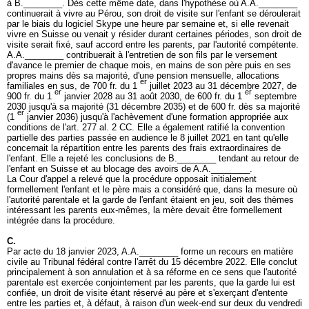
à B.________. Dès cette même date, dans l'hypothèse où A.A.________
continuerait à vivre au Pérou, son droit de visite sur l'enfant se déroulerait
par le biais du logiciel Skype une heure par semaine et, si elle revenait
vivre en Suisse ou venait y résider durant certaines périodes, son droit de
visite serait fixé, sauf accord entre les parents, par l'autorité compétente.
A.A.________ contribuerait à l'entretien de son fils par le versement
d'avance le premier de chaque mois, en mains de son père puis en ses
propres mains dès sa majorité, d'une pension mensuelle, allocations
er
familiales en sus, de 700 fr. du 1
juillet 2023 au 31 décembre 2027, de
er
er
900 fr. du 1
janvier 2028 au 31 août 2030, de 600 fr. du 1
septembre
2030 jusqu'à sa majorité (31 décembre 2035) et de 600 fr. dès sa majorité
er
(1
janvier 2036) jusqu'à l'achèvement d'une formation appropriée aux
conditions de l'
art. 277 al. 2 CC
. Elle a également ratifié la convention
partielle des parties passée en audience le 8 juillet 2021 en tant qu'elle
concernait la répartition entre les parents des frais extraordinaires de
l'enfant. Elle a rejeté les conclusions de B.________ tendant au retour de
l'enfant en Suisse et au blocage des avoirs de A.A.________.
La Cour d'appel a relevé que la procédure opposait initialement
formellement l'enfant et le père mais a considéré que, dans la mesure où
l'autorité parentale et la garde de l'enfant étaient en jeu, soit des thèmes
intéressant les parents eux-mêmes, la mère devait être formellement
intégrée dans la procédure.
C.
Par acte du 18 janvier 2023, A.A.________ forme un recours en matière
civile au Tribunal fédéral contre l'arrêt du 15 décembre 2022. Elle conclut
principalement à son annulation et à sa réforme en ce sens que l'autorité
parentale est exercée conjointement par les parents, que la garde lui est
confiée, un droit de visite étant réservé au père et s'exerçant d'entente
entre les parties et, à défaut, à raison d'un week-end sur deux du vendredi