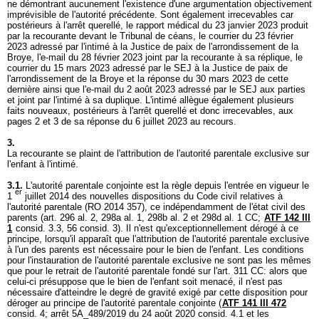
ne démontrant aucunement l'existence d'une argumentation objectivement
imprévisible de l'autorité précédente. Sont également irrecevables car
postérieurs à l'arrêt querellé, le rapport médical du 23 janvier 2023 produit
par la recourante devant le Tribunal de céans, le courrier du 23 février
2023 adressé par l'intimé à la Justice de paix de l'arrondissement de la
Broye, l'e-mail du 28 février 2023 joint par la recourante à sa réplique, le
courrier du 15 mars 2023 adressé par le SEJ à la Justice de paix de
l'arrondissement de la Broye et la réponse du 30 mars 2023 de cette
dernière ainsi que l'e-mail du 2 août 2023 adressé par le SEJ aux parties
et joint par l'intimé à sa duplique. L'intimé allègue également plusieurs
faits nouveaux, postérieurs à l'arrêt querellé et donc irrecevables, aux
pages 2 et 3 de sa réponse du 6 juillet 2023 au recours.
3.
La recourante se plaint de l'attribution de l'autorité parentale exclusive sur
l'enfant à l'intimé.
3.1.
L'autorité parentale conjointe est la règle depuis l'entrée en vigueur le
er
1
juillet 2014 des nouvelles dispositions du Code civil relatives à
l'autorité parentale (RO 2014 357), ce indépendamment de l'état civil des
parents (art. 296 al. 2, 298a al. 1, 298b al. 2 et 298d al. 1 CC;
ATF 142 III
1
consid. 3.3, 56 consid. 3). Il n'est qu'exceptionnellement dérogé à ce
principe, lorsqu'il apparaît que l'attribution de l'autorité parentale exclusive
à l'un des parents est nécessaire pour le bien de l'enfant. Les conditions
pour l'instauration de l'autorité parentale exclusive ne sont pas les mêmes
que pour le retrait de l'autorité parentale fondé sur l'
art. 311 CC
: alors que
celui-ci présuppose que le bien de l'enfant soit menacé, il n'est pas
nécessaire d'atteindre le degré de gravité exigé par cette disposition pour
déroger au principe de l'autorité parentale conjointe (
ATF 141 III 472
consid. 4; arrêt 5A_489/2019 du 24 août 2020 consid. 4.1 et les