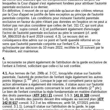
lesquelles la Cour d'appel s'est également fondées pour attribuer l'autorité
parentale exclusive à ce dernier.
En définitive, il ressort de ce qui précède qu'aucun des critères retenus
par la Cour d'appel ne justifie de faire exception au principe de l'autorité
parentale conjointe. Les conditions pour instaurer l'autorité parentale
exclusive en faveur du père n'étant pas données en l'espèce on ne peut
a
fortiori
pas non plus considérer que celles de l'
art. 311 CC
qui sont plus
strictes (cf.
supra
consid. 4.1) et justifieraient également d'envisager
l'octroi de l'autorité parentale exclusive au père le seraient (cf. arrêt
5A_886/2018 du 9 avril 2019 consid. 4.3). Le recours doit en
conséquence être admis sur ce point et l'arrêt querellé réformé en ce
sens que l'autorité parentale conjointe sur l'enfant C.A.________ telle
qu'instaurée par décision du 10 mars 2022, rectifiée le 16 suivant par le
Président, est maintenue.
4.
La recourante se plaint également de l'attribution de la garde exclusive de
l'enfant à l'intimé, sollicitant que celle-ci lui soit confiée.
4.1.
Aux termes de l'
art. 298b al. 3 CC
, lorsqu'elle statue sur l'autorité
parentale, l'autorité de protection de l'enfant règle également les autres
ère
points litigieux (1
phr.). Lorsque le juge est compétent parce qu'une
action alimentaire a également été intentée, il statue aussi sur l'autorité
e
parentale et les autres points concernant le sort des enfants (2
phr.).
Le bien de l'enfant constitue la règle fondamentale en matière d'attribution
des droits parentaux (
ATF 143 I 21
consid. 5.5.3;
141 III 328
consid.
5.4), les intérêts des parents devant être relégués au second plan (
ATF
142 III 617
consid. 3.2.3 et les références; arrêt 5A_67/2021 précité
consid. 3.1.1). Lorsqu'il statue sur l'attribution de la garde, le juge