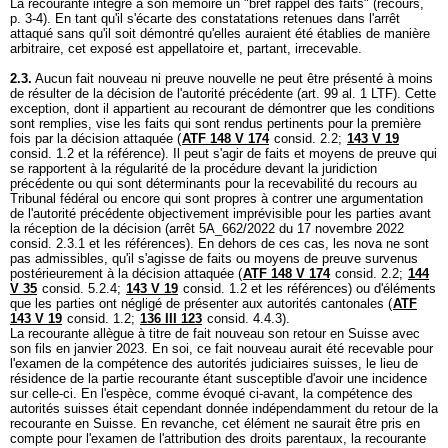
La recourante intègre à son mémoire un "bref rappel des faits" (recours,
p. 3-4). En tant qu'il s'écarte des constatations retenues dans l'arrêt
attaqué sans qu'il soit démontré qu'elles auraient été établies de manière
arbitraire, cet exposé est appellatoire et, partant, irrecevable.
2.3.
Aucun fait nouveau ni preuve nouvelle ne peut être présenté à moins
de résulter de la décision de l'autorité précédente (
art. 99 al. 1 LTF
). Cette
exception, dont il appartient au recourant de démontrer que les conditions
sont remplies, vise les faits qui sont rendus pertinents pour la première
fois par la décision attaquée (
ATF 148 V 174
consid. 2.2;
143 V 19
consid. 1.2 et la référence). Il peut s'agir de faits et moyens de preuve qui
se rapportent à la régularité de la procédure devant la juridiction
précédente ou qui sont déterminants pour la recevabilité du recours au
Tribunal fédéral ou encore qui sont propres à contrer une argumentation
de l'autorité précédente objectivement imprévisible pour les parties avant
la réception de la décision (arrêt 5A_662/2022 du 17 novembre 2022
consid. 2.3.1 et les références). En dehors de ces cas, les nova ne sont
pas admissibles, qu'il s'agisse de faits ou moyens de preuve survenus
postérieurement à la décision attaquée (
ATF 148 V 174
consid. 2.2;
144
V 35
consid. 5.2.4;
143 V 19
consid. 1.2 et les références) ou d'éléments
que les parties ont négligé de présenter aux autorités cantonales (
ATF
143 V 19
consid. 1.2;
136 III 123
consid. 4.4.3).
La recourante allègue à titre de fait nouveau son retour en Suisse avec
son fils en janvier 2023. En soi, ce fait nouveau aurait été recevable pour
l'examen de la compétence des autorités judiciaires suisses, le lieu de
résidence de la partie recourante étant susceptible d'avoir une incidence
sur celle-ci. En l'espèce, comme évoqué ci-avant, la compétence des
autorités suisses était cependant donnée indépendamment du retour de la
recourante en Suisse. En revanche, cet élément ne saurait être pris en
compte pour l'examen de l'attribution des droits parentaux, la recourante