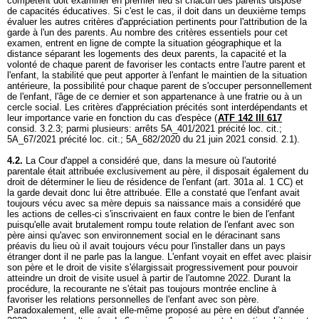
compétent doit examiner en premier lieu si chacun des parents dispose
de capacités éducatives. Si c'est le cas, il doit dans un deuxième temps
évaluer les autres critères d'appréciation pertinents pour l'attribution de la
garde à l'un des parents. Au nombre des critères essentiels pour cet
examen, entrent en ligne de compte la situation géographique et la
distance séparant les logements des deux parents, la capacité et la
volonté de chaque parent de favoriser les contacts entre l'autre parent et
l'enfant, la stabilité que peut apporter à l'enfant le maintien de la situation
antérieure, la possibilité pour chaque parent de s'occuper personnellement
de l'enfant, l'âge de ce dernier et son appartenance à une fratrie ou à un
cercle social. Les critères d'appréciation précités sont interdépendants et
leur importance varie en fonction du cas d'espèce (
ATF 142 III 617
consid. 3.2.3; parmi plusieurs: arrêts 5A_401/2021 précité loc. cit.;
5A_67/2021 précité loc. cit.; 5A_682/2020 du 21 juin 2021 consid. 2.1).
4.2.
La Cour d'appel a considéré que, dans la mesure où l'autorité
parentale était attribuée exclusivement au père, il disposait également du
droit de déterminer le lieu de résidence de l'enfant (
art. 301a al. 1 CC
) et
la garde devait donc lui être attribuée. Elle a constaté que l'enfant avait
toujours vécu avec sa mère depuis sa naissance mais a considéré que
les actions de celles-ci s'inscrivaient en faux contre le bien de l'enfant
puisqu'elle avait brutalement rompu toute relation de l'enfant avec son
père ainsi qu'avec son environnement social en le déracinant sans
préavis du lieu où il avait toujours vécu pour l'installer dans un pays
étranger dont il ne parle pas la langue. L'enfant voyait en effet avec plaisir
son père et le droit de visite s'élargissait progressivement pour pouvoir
atteindre un droit de visite usuel à partir de l'automne 2022. Durant la
procédure, la recourante ne s'était pas toujours montrée encline à
favoriser les relations personnelles de l'enfant avec son père.
Paradoxalement, elle avait elle-même proposé au père en début d'année