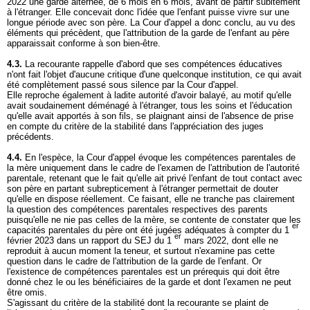
2022 une garde alternée, de 6 mois en 6 mois, avant de partir subitement
à l'étranger. Elle concevait donc l'idée que l'enfant puisse vivre sur une
longue période avec son père. La Cour d'appel a donc conclu, au vu des
éléments qui précèdent, que l'attribution de la garde de l'enfant au père
apparaissait conforme à son bien-être.
4.3.
La recourante rappelle d'abord que ses compétences éducatives
n'ont fait l'objet d'aucune critique d'une quelconque institution, ce qui avait
été complètement passé sous silence par la Cour d'appel.
Elle reproche également à ladite autorité d'avoir balayé, au motif qu'elle
avait soudainement déménagé à l'étranger, tous les soins et l'éducation
qu'elle avait apportés à son fils, se plaignant ainsi de l'absence de prise
en compte du critère de la stabilité dans l'appréciation des juges
précédents.
4.4.
En l'espèce, la Cour d'appel évoque les compétences parentales de
la mère uniquement dans le cadre de l'examen de l'attribution de l'autorité
parentale, retenant que le fait qu'elle ait privé l'enfant de tout contact avec
son père en partant subrepticement à l'étranger permettait de douter
qu'elle en dispose réellement. Ce faisant, elle ne tranche pas clairement
la question des compétences parentales respectives des parents
puisqu'elle ne nie pas celles de la mère, se contente de constater que les
er
capacités parentales du père ont été jugées adéquates à compter du 1
er
février 2023 dans un rapport du SEJ du 1
mars 2022, dont elle ne
reproduit à aucun moment la teneur, et surtout n'examine pas cette
question dans le cadre de l'attribution de la garde de l'enfant. Or
l'existence de compétences parentales est un prérequis qui doit être
donné chez le ou les bénéficiaires de la garde et dont l'examen ne peut
être omis.
S'agissant du critère de la stabilité dont la recourante se plaint de