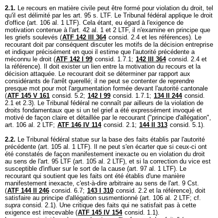
2.1.
Le recours en matière civile peut être formé pour violation du droit, tel
qu'il est délimité par les art. 95 s. LTF. Le Tribunal fédéral applique le droit
d'office (
art. 106 al. 1 LTF
). Cela étant, eu égard à l'exigence de
motivation contenue à l'
art. 42 al. 1 et 2 LTF
, il n'examine en principe que
les griefs soulevés (
ATF 142 III 364
consid. 2.4 et les références). Le
recourant doit par conséquent discuter les motifs de la décision entreprise
et indiquer précisément en quoi il estime que l'autorité précédente a
méconnu le droit (
ATF 142 I 99
consid. 1.7.1;
142 III 364
consid. 2.4 et
la référence). Il doit exister un lien entre la motivation du recours et la
décision attaquée. Le recourant doit se déterminer par rapport aux
considérants de l'arrêt querellé; il ne peut se contenter de reprendre
presque mot pour mot l'argumentation formée devant l'autorité cantonale
(
ATF 145 V 161
consid. 5.2;
142 I 99
consid. 1.7.1;
134 II 244
consid.
2.1 et 2.3). Le Tribunal fédéral ne connaît par ailleurs de la violation de
droits fondamentaux que si un tel grief a été expressément invoqué et
motivé de façon claire et détaillée par le recourant ("principe d'allégation",
art. 106 al. 2 LTF
;
ATF 146 IV 114
consid. 2.1;
144 II 313
consid. 5.1).
2.2.
Le Tribunal fédéral statue sur la base des faits établis par l'autorité
précédente (
art. 105 al. 1 LTF
). Il ne peut s'en écarter que si ceux-ci ont
été constatés de façon manifestement inexacte ou en violation du droit
au sens de l'
art. 95 LTF
(
art. 105 al. 2 LTF
), et si la correction du vice est
susceptible d'influer sur le sort de la cause (
art. 97 al. 1 LTF
). Le
recourant qui soutient que les faits ont été établis d'une manière
manifestement inexacte, c'est-à-dire arbitraire au sens de l'
art. 9 Cst.
(
ATF 144 II 246
consid. 6.7;
143 I 310
consid. 2.2 et la référence), doit
satisfaire au principe d'allégation susmentionné (
art. 106 al. 2 LTF
; cf.
supra
consid. 2.1). Une critique des faits qui ne satisfait pas à cette
exigence est irrecevable (
ATF 145 IV 154
consid. 1.1).