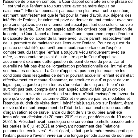
l'absence de prise en compte, la Cour d'appel constate en une phrase qu'
"il est vrai que l'enfant a toujours vécu avec sa mère depuis sa
naissance". Elle n'a cependant pas examiné plus avant cette question,
estimant manifestement que le fait pour la mère d'avoir, aux dépens des
intérêts de l'enfant, brutalement privé ce dernier de tout contact avec son
père ainsi qu'avec son environnement social justifiait que celui-ci se voie
attribuer la garde. Dans son appréciation des critères pour l'attribution de
la garde, la Cour d'appel a donc accordé une importance prépondérante à
la capacité de collaborer de la mère avec l'autre parent, respectivement
de lui permettre de maintenir des liens avec l'enfant. Pour ce qui est du
principe de stabilité, qui revêt une importance certaine en l'espèce
compte tenu du fait que l'enfant a toujours vécu uniquement avec sa
mère, la recourante se plaint à juste titre que la Cour d'appel n'a
aucunement examiné cette question du point de vue du père. L'arrêt
querellé ne fait pas état de l'organisation professionnelle de l'intimé et de
ses horaires de travail. La Cour d'appel n'a pas non plus examiné les
conditions dans lesquelles ce dernier pourrait accueillir l'enfant et s'il était
effectivement en mesure d'assumer, ne serait-ce que d'un point de vue
logistique, la garde à plein temps d'un enfant de cinq ans. Elle n'a de
surcroît pas tenu compte dans son appréciation du fait qu'un droit de
visite usuel, à savoir un week-end sur deux, n'était envisagé en faveur du
père qu'à compter de l'automne 2022 et ne précise pas les modalités et
l'étendue du droit de visite dont il bénéficiait jusqu'alors sur l'enfant, étant
relevé qu'il ressort uniquement de l'état de fait cantonal qu'une curatelle
d'organisation et de surveillance du droit de visite du père avait été
instaurée par décision du 20 mars 2019 et que, par décision du 10 mars
2022, le Président avait homologué une convention partielle passée entre
les parties le 8 juillet 2021 et prévoyant notamment des "relations
personnelles évolutives". A cet égard, le fait que la mère envisageait que
l'enfant puisse à l'avenir vivre sur une longue période auprès de son père