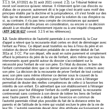
3.1.3; 5A_67/2021 du 31 août 2021 consid. 2.2). Le Tribunal fédéral ne
revoit son exercice qu'avec retenue. Il n'intervient qu'en cas d'excès ou
d'abus de ce pouvoir, autrement dit si le juge s'est écarté sans motif des
principes établis par la doctrine et la jurisprudence, s'il s'est fondé sur des
faits qui ne devaient jouer aucun rôle pour la solution du cas d'espèce ou
si, au contraire, il n'a pas tenu compte de circonstances qui auraient
impérativement dû être prises en considération, ou encore si sa décision
aboutit à un résultat manifestement injuste ou à une iniquité choquante
(
ATF 142 III 617
consid. 3.2.5 et les références).
3.2.
Seule détentrice de l'autorité parentale à ce moment-là, la Cour
d'appel a relevé que la recourante était certes en droit de déménager avec
l'enfant au Pérou. Ce départ avait toutefois eu lieu à l'insu du père et en
violation du devoir d'information préalable de ce dernier déduit de l'
art.
301a al. 3 CC
. Par son départ, elle avait en outre purement et simplement
effacé la présence du père de la vie de l'enfant, alors même que tous les
intervenants ayant gravité autour du dossier s'accordaient sur la
nécessité pour l'enfant de voir son père. En l'état du dossier, le bien de
l'enfant commandait donc que ce dernier puisse avoir des contacts avec
son père. La décision de la recourante de priver l'enfant de tout contact
avec son père sans même informer ce dernier sous le couvert de la
richesse d'une nouvelle expérience pour l'enfant de vivre à l'étranger
permettait de douter des réelles compétences de celle-ci à favoriser les
intérêts de son enfant. En admettant que son établissement à l'étranger
avait aussi pour but d'éloigner l'enfant du conflit parental, la recourante
contrevenait sans conteste à son devoir de tolérer les liens de l'enfant
avec l'autre parent. Elle en a déduit que l'exercice en commun de
l'autorité parentale n'était plus possible du fait de la distance entre les
parents et de l'attitude de la mère qui voulait exclure le père de la vie de
leur fils. L'autorité parentale devait donc être attribuée exclusivement au