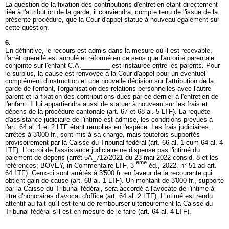
La question de la fixation des contributions d'entretien étant directement
liée à l'attribution de la garde, il conviendra, compte tenu de l'issue de la
présente procédure, que la Cour d'appel statue à nouveau également sur
cette question.
6.
En définitive, le recours est admis dans la mesure où il est recevable,
l'arrêt querellé est annulé et réformé en ce sens que l'autorité parentale
conjointe sur l'enfant C.A.________ est instaurée entre les parents. Pour
le surplus, la cause est renvoyée à la Cour d'appel pour un éventuel
complément d'instruction et une nouvelle décision sur l'attribution de la
garde de l'enfant, l'organisation des relations personnelles avec l'autre
parent et la fixation des contributions dues par ce dernier à l'entretien de
l'enfant. Il lui appartiendra aussi de statuer à nouveau sur les frais et
dépens de la procédure cantonale (
art. 67 et 68 al. 5 LTF
). La requête
d'assistance judiciaire de l'intimé est admise, les conditions prévues à
l'
art. 64 al. 1 et 2 LTF
étant remplies en l'espèce. Les frais judiciaires,
arrêtés à 3'000 fr., sont mis à sa charge, mais toutefois supportés
provisoirement par la Caisse du Tribunal fédéral (art. 66 al. 1 cum 64 al. 4
LTF). L'octroi de l'assistance judiciaire ne dispense pas l'intimé du
paiement de dépens (arrêt 5A_712/2021 du 23 mai 2022 consid. 8 et les
ème
références; BOVEY, in Commentaire LTF, 3
éd., 2022, n° 51 ad
art.
64 LTF
). Ceux-ci sont arrêtés à 3'500 fr. en faveur de la recourante qui
obtient gain de cause (
art. 68 al. 1 LTF
). Un montant de 3'000 fr., supporté
par la Caisse du Tribunal fédéral, sera accordé à l'avocate de l'intimé à
titre d'honoraires d'avocat d'office (
art. 64 al. 2 LTF
). L'intimé est rendu
attentif au fait qu'il est tenu de rembourser ultérieurement la Caisse du
Tribunal fédéral s'il est en mesure de le faire (
art. 64 al. 4 LTF
).