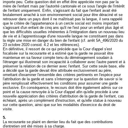
importe peu. Cette question doit en effet être appréciée non pas par la
mère de l'enfant mais par l'autorité cantonale et ce sous l'angle de l'intérêt
de l'enfant uniquement. Enfin, s'agissant du fait que l'enfant avait été
brutalement arraché à son environnement social pour être déraciné et se
retrouver dans un pays dont il ne maîtrisait pas la langue, il sera rappelé
que le critère de l'appartenance à un cercle social est moins important
s'agissant d'un enfant de cinq ans qu'il ne l'est pour un enfant plus âgé et
que les difficultés usuelles inhérentes à l'intégration dans un nouveau lieu
de vie et à l'apprentissage d'une nouvelle langue ne constituent pas dans
la règle une mise en danger du bien de l'enfant (cf. arrêt 5A_496/2020 du
23 octobre 2020 consid. 4.2 et les références).
En définitive, il ressort de ce qui précède que la Cour d'appel s'est
focalisée sur la recourante et a estimé que la garde ne pouvait être
maintenue en sa faveur compte tenu du déménagement soudain à
l'étranger qui illustrerait son incapacité à collaborer avec l'autre parent et à
préserver la relation de ce dernier avec l'enfant. Sur cette seule base, elle
a décidé que la garde devait être attribuée exclusivement au père,
omettant d'examiner l'ensemble des critères pertinents en l'espèce pour
l'attribution de la garde et sans s'interroger sur la question de savoir si le
père remplissait effectivement les conditions pour assumer une garde
exclusive. En conséquence, le recours doit être également admis sur ce
point et la cause renvoyée à la Cour d'appel afin qu'elle procède à une
nouvelle appréciation des critères d'attribution de la garde de l'enfant, cas
échéant, après un complément d'instruction, et qu'elle statue à nouveau
sur cette question, ainsi que sur les modalités d'exercice du droit de
visite.
5.
La recourante se plaint en dernier lieu du fait que des contributions
d'entretien ont été mises à sa charge.