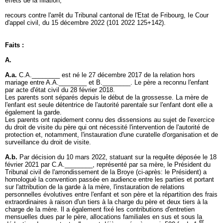
effets de la filiation,
recours contre l'arrêt du Tribunal cantonal de l'Etat de Fribourg, Ie Cour
d'appel civil, du 15 décembre 2022 (101 2022 125+142).
Faits :
A.
A.a.
C.A.________ est né le 27 décembre 2017 de la relation hors
mariage entre A.A.________ et B.________. Le père a reconnu l'enfant
par acte d'état civil du 28 février 2018.
Les parents sont séparés depuis le début de la grossesse. La mère de
l'enfant est seule détentrice de l'autorité parentale sur l'enfant dont elle a
également la garde.
Les parents ont rapidement connu des dissensions au sujet de l'exercice
du droit de visite du père qui ont nécessité l'intervention de l'autorité de
protection et, notamment, l'instauration d'une curatelle d'organisation et de
surveillance du droit de visite.
A.b.
Par décision du 10 mars 2022, statuant sur la requête déposée le 18
février 2021 par C.A.________, représenté par sa mère, le Président du
Tribunal civil de l'arrondissement de la Broye (ci-après: le Président) a
homologué la convention passée en audience entre les parties et portant
sur l'attribution de la garde à la mère, l'instauration de relations
personnelles évolutives entre l'enfant et son père et la répartition des frais
extraordinaires à raison d'un tiers à la charge du père et deux tiers à la
charge de la mère. Il a également fixé les contributions d'entretien
mensuelles dues par le père, allocations familiales en sus et sous la
er