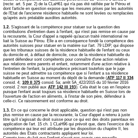
(recte: art. 5 par. 2) de la CLaH61 qui n'a pas été ratifiée par le Pérou et
dont l'article en question expose que les mesures prises par les autorités
de l'Etat de l'ancienne résidence habituelle ne sont levées ou remplacées
qu'après avis préalable auxdites autorités.
1.2.
S'agissant de la compétence pour statuer sur la question des
contributions d'entretien dues à l'enfant, qui n'est pas remise en cause par
la recourante, la Cour d'appel a rappelé qu'aucun traité international ne
liait la Suisse au Pérou. Elle a en conséquence fondé la compétence des
autorités suisses pour statuer en la matière sur l'
art. 79 LDIP
, qui dispose
que les tribunaux suisses de la résidence habituelle de l'enfant ou ceux
du domicile et, à défaut de domicile, ceux de la résidence habituelle du
parent défendeur sont compétents pour connaître d'une action relative
aux relations entre parents et enfant, notamment d'une action relative à
l'entretien de l'enfant, la jurisprudence précisant toutefois que le juge
suisse ne peut admettre sa compétence que si l'enfant a sa résidence
habituelle en Suisse au moment du dépôt de la demande (
ATF 117 II 334
consid. 4;
109 II 375
consid. 5a; arrêt 5A_422/2015 du 10 février 2016
consid. 2 non publié aux
ATF 142 III 193
). Cela était le cas en l'espèce
puisque l'enfant avait toujours sa résidence habituelle en Suisse lors de
l'ouverture de l'action en aliments, à l'instar de son père, défendeur à
celle-ci. Ce raisonnement est conforme au droit.
1.3.
En ce qui concerne le droit applicable, question qui n'est pas non
plus remise en cause par la recourante, la Cour d'appel a retenu à juste
titre qu'il s'agissait du droit suisse pour ce qui est des droits parentaux en
application de l'art. 15 ch. 1 CLaH96 qui prévoit que, dans l'exercice de la
compétence qui leur est attribuée par les disposition du chapitre II, les
autorités des Etats contractants appliquent leur loi.
Compte tenu du fait que l'enfant n'avait pas acquis une nouvelle