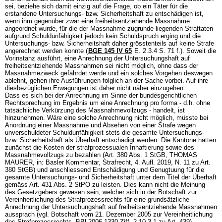
sei, beziehe sich damit einzig auf die Frage, ob ein Täter für die
erstandene Untersuchungs- bzw. Sicherheitshaft zu entschädigen ist,
wenn ihm gegenüber zwar eine freiheitsentziehende Massnahme
angeordnet wurde, für die der Massnahme zugrunde liegenden Straftaten
aufgrund Schuldunfähigkeit jedoch kein Schuldspruch erging und die
Untersuchungs- bzw. Sicherheitshaft daher grösstenteils auf keine Strafe
angerechnet werden konnte (
BGE 145 IV 65
E. 2.3.4 S. 71 f.). Soweit die
Vorinstanz ausführt, eine Anrechnung der Untersuchungshaft auf
freiheitsentziehende Massnahmen sei nicht möglich, ohne dass der
Massnahmezweck gefährdet werde und ein solches Vorgehen deswegen
ablehnt, gehen ihre Ausführungen folglich an der Sache vorbei. Auf ihre
diesbezüglichen Erwägungen ist daher nicht näher einzugehen.
Dass es sich bei der Anrechnung im Sinne der bundesgerichtlichen
Rechtsprechung im Ergebnis um eine Anrechnung pro forma - d.h. ohne
tatsächliche Verkürzung des Massnahmevollzugs - handelt, ist
hinzunehmen. Wäre eine solche Anrechnung nicht möglich, müsste bei
Anordnung einer Massnahme und Absehen von einer Strafe wegen
unverschuldeter Schuldunfähigkeit stets die gesamte Untersuchungs-
bzw. Sicherheitshaft als Überhaft entschädigt werden. Die Kantone hätten
zunächst die Kosten der strafprozessualen Inhaftierung sowie des
Massnahmevollzugs zu bezahlen (
Art. 380 Abs. 1 StGB
, THOMAS
MAURER, in: Basler Kommentar, Strafrecht, 4. Aufl. 2019, N. 11 zu
Art.
380 StGB
) und anschliessend Entschädigung und Genugtuung für die
gesamte Untersuchungs- und Sicherheitshaft unter dem Titel der Überhaft
gemäss
Art. 431 Abs. 2 StPO
zu leisten. Dies kann nicht die Meinung
des Gesetzgebers gewesen sein, welcher sich in der Botschaft zur
Vereinheitlichung des Strafprozessrechts für eine grundsätzliche
Anrechnung der Untersuchungshaft auf freiheitsentziehende Massnahmen
aussprach (vgl. Botschaft vom 21. Dezember 2005 zur Vereinheitlichung
des Strafprozessrechts, BBl 2006 1330 Ziff. 2.10.3.1 zu Art. 439).