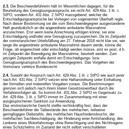
2.3.
Die Beschwerdeführerin hält im Wesentlichen dagegen, für die
Beurteilung des Genugtuungsanspruchs sei nicht
Art. 429 Abs. 1 lit. c
StPO
, sondern
Art. 431 Abs. 2 StPO
massgebend, welcher die
Entschädigungsansprüche bei Vorliegen von sogenannter Überhaft regle.
Nach dieser Bestimmung sei die vom Beschwerdegegner ausgestandene
Haft grundsätzlich an die angeordnete ambulante Massnahme
anzurechnen. Erst wenn keine Anrechnung erfolgen könne, sei eine
Entschädigung und/oder eine Genugtuung zuzusprechen. Da im Zeitpunkt
der vorinstanzlichen Urteilsfällung am 27. Februar 2018 nicht klar sei, wie
lange die angeordnete ambulante Massnahme dauern werde, könne die
Frage, ob angerechnet oder entschädigt werden müsse, erst ex post, d.h.
im Zeitpunkt der Beendigung der Massnahme, beurteilt werden. Zum
jetzigen Zeitpunkt entfalle damit ein Entschädigungs- bzw.
Genugtuungsanspruch des Beschwerdegegners. Das Vorgehen der
Vorinstanz verletze Bundesrecht.
2.4.
Sowohl der Anspruch nach
Art. 429 Abs. 1 lit. c StPO
wie auch jener
nach
Art. 431 Abs. 2 StPO
setzen eine Haftanordnung unter Einhaltung
der formellen und materiellen Vorgaben voraus. Die Bestimmungen
grenzen sich jedoch nach ihrem klaren Gesetzeswortlaut durch die
Verfahrensfolgen ab. So kommt
Art. 431 Abs. 2 StPO
im Gegensatz zu
Art. 429 Abs. 1 lit. c StPO
immer im Zusammenhang mit einer
ausgesprochenen Sanktion zur Anwendung.
Das erstinstanzliche Gericht stellte rechtskräftig fest, dass der
Beschwerdeführer die Tatbestände des mehrfachen, teilweise
geringfügigen Diebstahls, des mehrfachen Hausfriedensbruchs, der
mehrfachen Sachbeschädigung, der Hinderung einer Amtshandlung, des
Lenkens eines Motorfahrzeugs ohne Berechtigung und des Nichttragens
eines Schutzhelms im Zustand der nicht selbst verschuldeten