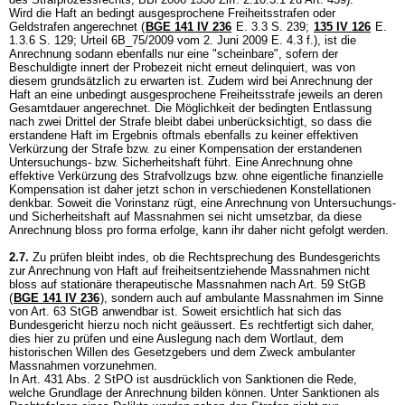
Wird die Haft an bedingt ausgesprochene Freiheitsstrafen oder
Geldstrafen angerechnet (
BGE 141 IV 236
E. 3.3 S. 239;
135 IV 126
E.
1.3.6 S. 129; Urteil 6B_75/2009 vom 2. Juni 2009 E. 4.3 f.), ist die
Anrechnung sodann ebenfalls nur eine "scheinbare", sofern der
Beschuldigte innert der Probezeit nicht erneut delinquiert, was von
diesem grundsätzlich zu erwarten ist. Zudem wird bei Anrechnung der
Haft an eine unbedingt ausgesprochene Freiheitsstrafe jeweils an deren
Gesamtdauer angerechnet. Die Möglichkeit der bedingten Entlassung
nach zwei Drittel der Strafe bleibt dabei unberücksichtigt, so dass die
erstandene Haft im Ergebnis oftmals ebenfalls zu keiner effektiven
Verkürzung der Strafe bzw. zu einer Kompensation der erstandenen
Untersuchungs- bzw. Sicherheitshaft führt. Eine Anrechnung ohne
effektive Verkürzung des Strafvollzugs bzw. ohne eigentliche finanzielle
Kompensation ist daher jetzt schon in verschiedenen Konstellationen
denkbar. Soweit die Vorinstanz rügt, eine Anrechnung von Untersuchungs-
und Sicherheitshaft auf Massnahmen sei nicht umsetzbar, da diese
Anrechnung bloss pro forma erfolge, kann ihr daher nicht gefolgt werden.
2.7.
Zu prüfen bleibt indes, ob die Rechtsprechung des Bundesgerichts
zur Anrechnung von Haft auf freiheitsentziehende Massnahmen nicht
bloss auf stationäre therapeutische Massnahmen nach
Art. 59 StGB
(
BGE 141 IV 236
), sondern auch auf ambulante Massnahmen im Sinne
von
Art. 63 StGB
anwendbar ist. Soweit ersichtlich hat sich das
Bundesgericht hierzu noch nicht geäussert. Es rechtfertigt sich daher,
dies hier zu prüfen und eine Auslegung nach dem Wortlaut, dem
historischen Willen des Gesetzgebers und dem Zweck ambulanter
Massnahmen vorzunehmen.
In
Art. 431 Abs. 2 StPO
ist ausdrücklich von Sanktionen die Rede,
welche Grundlage der Anrechnung bilden können. Unter Sanktionen als