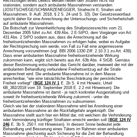
Rechtsfolgen eines Delikts werden neben den Strafen nicht nur
stationäre, sondern auch ambulante Massnahmen verstanden
(JOSITSCH/EGE/SCHWARZENEGGER, Strafrecht II, Strafen und
Massnahmen, 9. Aufl. 2018, § 2 S. 24 und S. 33). Der Gesetzeswortlaut
spricht daher für eine Anrechnung der Untersuchungs- und Sicherheitshaft
auf ambulante Massnahmen.
Die Botschaft zur Vereinheitlichung des Strafprozessrechts vom 21.
Dezember 2005 führt zu Art. 439 Abs. 2 E-StPO, dem Vorgänger von
Art.
431 Abs. 2 StPO
sodann aus, dass die Anrechnung auf die
freiheitsentziehenden Massnahmen zu erfolgen habe, wobei es Aufgabe
der Rechtsprechung sein werde, von Fall zu Fall eine angemessene
Anrechnung vorzunehmen (vgl. BBl 2006 1330 Ziff. 2.10.3.1 zu Art. 439).
Dass einer ambulanten Massnahme freiheitsentziehende Wirkung
zukommen kann, ergibt sich bereits aus
Art. 63b Abs. 4 StGB
. Gemäss
dieser Bestimmung entscheidet das Gericht darüber, inwieweit der mit der
ambulanten Behandlung verbundene Freiheitsentzug auf die Strafe
angerechnet wird. Die ambulante Massnahme ist in dem Masse
anrechenbar, "wie eine tatsächliche Beschränkung der persönlichen
Freiheit vorliegt" (
BGE 124 IV 1
E. 2b S. 4 mit Hinweis; Urteil
6B_382/2018 vom 19. September 2018 E. 2.2 mit Hinweisen). Die
ambulante Massnahme ist damit - je nach konkreter Ausgestaltung und
soweit ihr freiheitsentziehende Wirkung zukommt - unter die
freiheitsentziehenden Massnahmen zu subsumieren.
Gleich wie bei der stationären Massnahme wird bei Anordnung einer
ambulanten Massnahme an die Rückfallgefahr angeknüpft. Die
Massnahme stellt auch hier ein Mittel dar, mit welchem die Verhinderung
oder Verminderung künftiger Straftaten erreicht werden soll (
BGE 124 IV
246
E. 3b S. 250 f. mit Hinweisen). In diesem Sinne bedeutet jede
Behandlung und Besserung eines Täters im Rahmen einer ambulanten
Massnahme gleichzeitig auch Sicherung für die Zeit der Behandlung.