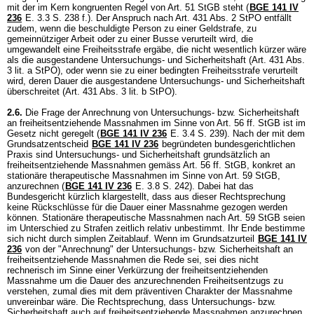
mit der im Kern kongruenten Regel von
Art. 51 StGB
steht (
BGE 141 IV
236
E. 3.3 S. 238 f.). Der Anspruch nach
Art. 431 Abs. 2 StPO
entfällt
zudem, wenn die beschuldigte Person zu einer Geldstrafe, zu
gemeinnütziger Arbeit oder zu einer Busse verurteilt wird, die
umgewandelt eine Freiheitsstrafe ergäbe, die nicht wesentlich kürzer wäre
als die ausgestandene Untersuchungs- und Sicherheitshaft (
Art. 431 Abs.
3 lit. a StPO
), oder wenn sie zu einer bedingten Freiheitsstrafe verurteilt
wird, deren Dauer die ausgestandene Untersuchungs- und Sicherheitshaft
überschreitet (
Art. 431 Abs. 3 lit. b StPO
).
2.6.
Die Frage der Anrechnung von Untersuchungs- bzw. Sicherheitshaft
an freiheitsentziehende Massnahmen im Sinne von
Art. 56 ff. StGB
ist im
Gesetz nicht geregelt (
BGE 141 IV 236
E. 3.4 S. 239). Nach der mit dem
Grundsatzentscheid
BGE 141 IV 236
begründeten bundesgerichtlichen
Praxis sind Untersuchungs- und Sicherheitshaft grundsätzlich an
freiheitsentziehende Massnahmen gemäss
Art. 56 ff. StGB
, konkret an
stationäre therapeutische Massnahmen im Sinne von
Art. 59 StGB
,
anzurechnen (
BGE 141 IV 236
E. 3.8 S. 242). Dabei hat das
Bundesgericht kürzlich klargestellt, dass aus dieser Rechtsprechung
keine Rückschlüsse für die Dauer einer Massnahme gezogen werden
können. Stationäre therapeutische Massnahmen nach
Art. 59 StGB
seien
im Unterschied zu Strafen zeitlich relativ unbestimmt. Ihr Ende bestimme
sich nicht durch simplen Zeitablauf. Wenn im Grundsatzurteil
BGE 141 IV
236
von der "Anrechnung" der Untersuchungs- bzw. Sicherheitshaft an
freiheitsentziehende Massnahmen die Rede sei, sei dies nicht
rechnerisch im Sinne einer Verkürzung der freiheitsentziehenden
Massnahme um die Dauer des anzurechnenden Freiheitsentzugs zu
verstehen, zumal dies mit dem präventiven Charakter der Massnahme
unvereinbar wäre. Die Rechtsprechung, dass Untersuchungs- bzw.
Sicherheitshaft auch auf freiheitsentziehende Massnahmen anzurechnen