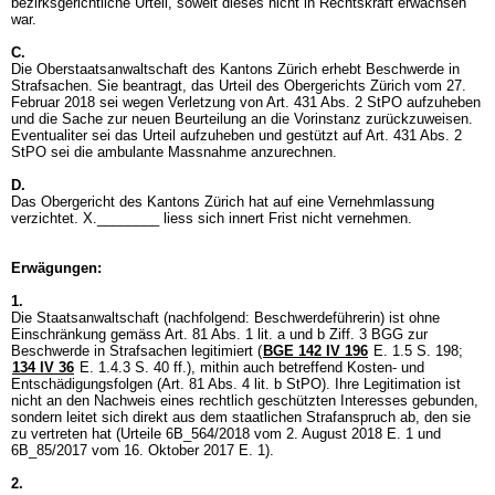
bezirksgerichtliche Urteil, soweit dieses nicht in Rechtskraft erwachsen
war.
C.
Die Oberstaatsanwaltschaft des Kantons Zürich erhebt Beschwerde in
Strafsachen. Sie beantragt, das Urteil des Obergerichts Zürich vom 27.
Februar 2018 sei wegen Verletzung von
Art. 431 Abs. 2 StPO
aufzuheben
und die Sache zur neuen Beurteilung an die Vorinstanz zurückzuweisen.
Eventualiter sei das Urteil aufzuheben und gestützt auf
Art. 431 Abs. 2
StPO
sei die ambulante Massnahme anzurechnen.
D.
Das Obergericht des Kantons Zürich hat auf eine Vernehmlassung
verzichtet. X.________ liess sich innert Frist nicht vernehmen.
Erwägungen:
1.
Die Staatsanwaltschaft (nachfolgend: Beschwerdeführerin) ist ohne
Einschränkung gemäss Art. 81 Abs. 1 lit. a und b Ziff. 3 BGG zur
Beschwerde in Strafsachen legitimiert (
BGE 142 IV 196
E. 1.5 S. 198;
134 IV 36
E. 1.4.3 S. 40 ff.), mithin auch betreffend Kosten- und
Entschädigungsfolgen (
Art. 81 Abs. 4 lit. b StPO
). Ihre Legitimation ist
nicht an den Nachweis eines rechtlich geschützten Interesses gebunden,
sondern leitet sich direkt aus dem staatlichen Strafanspruch ab, den sie
zu vertreten hat (Urteile 6B_564/2018 vom 2. August 2018 E. 1 und
6B_85/2017 vom 16. Oktober 2017 E. 1).
2.