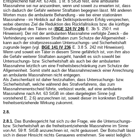
Entsprechend hält
Art. 63 Abs. 1 lit. b StGB
fest, eine ambulante
Massnahme sei nur anzuordnen, wenn und soweit zu erwarten ist, dass
sich dadurch der Gefahr weiterer Straftaten begegnen lässt. Mit anderen
Worten muss die ambulante Behandlung - wie bei einer stationären
Massnahme - im Hinblick auf die Deliktsprävention Erfolg versprechen,
wobei oberstes Ziel die Reduktion des Rückfallrisikos bzw. die künftige
Straflosigkeit des Täters ist (
BGE 124 IV 246
E. 3b S. 250 f. mit
Hinweisen). Der mit der ambulanten Massnahme verfolgte Zweck - die
Verhinderung von weiteren Straftaten zum Schutze der Allgemeinheit -
kann auch der strafprozessualen Untersuchungs- und Sicherheitshaft
zugrunde liegen (vgl.
BGE 141 IV 236
E. 3.8 S. 242 mit Hinweisen).
Wenn und soweit ein Täter in diesem Sinne gefährlich ist, von ihm also
die Gefahr weiterer Straftaten ausgeht, handelt es sich sowohl bei
Untersuchungs- bzw. Sicherheitshaft als auch bei der ambulanten
Massnahme letztlich um eine Freiheitsbeschränkung zum Schutze der
Allgemeinheit. Somit steht auch der Massnahmezweck einer Anrechnung
an ambulante Massnahmen nicht entgegen.
Als Zwischenfazit ist daher festzuhalten, dass Untersuchungs- bzw.
Sicherheitshaft, welche während des Strafverfahrens, das zum
Massnahmenentscheid führte, verbüsst wurde, auf eine ambulante
Massnahme nach
Art. 63 StGB
im oben dargelegten Sinne (vgl.
vorstehend E. 2.6) anzurechnen ist, soweit dieser im konkreten Einzelfall
freiheitsentziehende Wirkung zukommt.
2.8.
2.8.1.
Das Bundesgericht hat sich zu der Frage, wie die Untersuchungs-
bzw. Sicherheitshaft an die freiheitsentziehende Massnahme im Sinne
von
Art. 59 ff. StGB
anzurechnen ist, nicht geäussert. Der Botschaft lässt
sich in dieser Hinsicht nichts Genaueres entnehmen. Sie weist lediglich