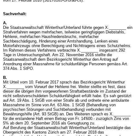
vom 27. Februar 2018 (SB170165-O/U/ad-cs).
Sachverhalt:
A.
Die Staatsanwaltschaft Winterthur/Unterland führte gegen X.________ ein
Strafverfahren wegen mehrfachen, teilweise geringfügigen Diebstahls,
Hehlerei, mehrfachen Hausfriedensbruchs, mehrfacher
Sachbeschädigung, Hinderung einer Amtshandlung, Lenken eines
Motorfahrzeugs ohne Berechtigung und Nichttragens eines Schutzhelms.
Im Rahmen dieses Verfahrens verbrachte X.________ insgesamt 292
Tage in Untersuchungshaft. Am 22. November 2016 stellte die
Staatsanwaltschaft dem Bezirksgericht Winterthur den Antrag auf
Anordnung einer Massnahme für schuldunfähige Personen gemäss
Art.
374 Abs. 1 StPO
.
B.
Mit Urteil vom 10. Februar 2017 sprach das Bezirksgericht Winterthur
X.________ vom Vorwurf der Hehlerei frei. Weiter stellte es fest, dass
dieser die übrigen ihm vorgeworfenen Straftatbestände im Zustand der
nicht selbstverschuldeten Schuldunfähigkeit erfüllt habe. Es sah gestützt
auf
Art. 19 Abs. 1 StGB
von einer Strafe ab und ordnete eine ambulante
Massnahme im Sinne von
Art. 63 Abs. 1 StGB
(Behandlung von
psychischen Störungen und Suchtbehandlung) verbunden mit
Bewährungshilfe (
Art. 93 StGB
) an. Des Weiteren sprach es X.________
für die erstandene Haft einen Betrag von Fr. 14'600.- zuzüglich Zins von
5% ab dem 20. September 2016 als Genugtuung zu.
Auf Berufung der Staatsanwaltschaft Winterthur/Unterland bestätigte das
Obergericht des Kantons Zürich am 27. Februar 2018 das