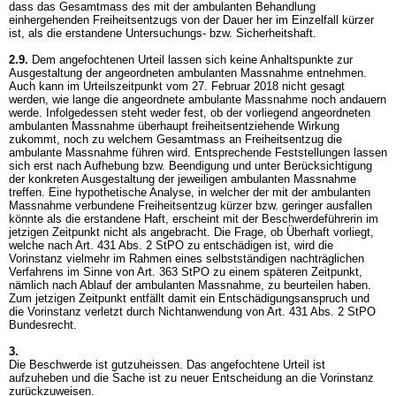
dass das Gesamtmass des mit der ambulanten Behandlung
einhergehenden Freiheitsentzugs von der Dauer her im Einzelfall kürzer
ist, als die erstandene Untersuchungs- bzw. Sicherheitshaft.
2.9.
Dem angefochtenen Urteil lassen sich keine Anhaltspunkte zur
Ausgestaltung der angeordneten ambulanten Massnahme entnehmen.
Auch kann im Urteilszeitpunkt vom 27. Februar 2018 nicht gesagt
werden, wie lange die angeordnete ambulante Massnahme noch andauern
werde. Infolgedessen steht weder fest, ob der vorliegend angeordneten
ambulanten Massnahme überhaupt freiheitsentziehende Wirkung
zukommt, noch zu welchem Gesamtmass an Freiheitsentzug die
ambulante Massnahme führen wird. Entsprechende Feststellungen lassen
sich erst nach Aufhebung bzw. Beendigung und unter Berücksichtigung
der konkreten Ausgestaltung der jeweiligen ambulanten Massnahme
treffen. Eine hypothetische Analyse, in welcher der mit der ambulanten
Massnahme verbundene Freiheitsentzug kürzer bzw. geringer ausfallen
könnte als die erstandene Haft, erscheint mit der Beschwerdeführerin im
jetzigen Zeitpunkt nicht als angebracht. Die Frage, ob Überhaft vorliegt,
welche nach
Art. 431 Abs. 2 StPO
zu entschädigen ist, wird die
Vorinstanz vielmehr im Rahmen eines selbstständigen nachträglichen
Verfahrens im Sinne von
Art. 363 StPO
zu einem späteren Zeitpunkt,
nämlich nach Ablauf der ambulanten Massnahme, zu beurteilen haben.
Zum jetzigen Zeitpunkt entfällt damit ein Entschädigungsanspruch und
die Vorinstanz verletzt durch Nichtanwendung von
Art. 431 Abs. 2 StPO
Bundesrecht.
3.
Die Beschwerde ist gutzuheissen. Das angefochtene Urteil ist
aufzuheben und die Sache ist zu neuer Entscheidung an die Vorinstanz
zurückzuweisen.