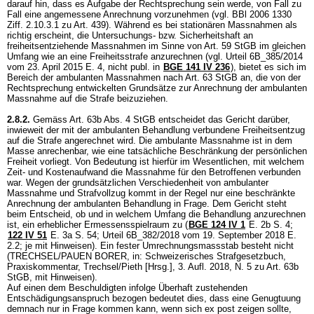
darauf hin, dass es Aufgabe der Rechtsprechung sein werde, von Fall zu
Fall eine angemessene Anrechnung vorzunehmen (vgl. BBl 2006 1330
Ziff. 2.10.3.1 zu Art. 439). Während es bei stationären Massnahmen als
richtig erscheint, die Untersuchungs- bzw. Sicherheitshaft an
freiheitsentziehende Massnahmen im Sinne von
Art. 59 StGB
im gleichen
Umfang wie an eine Freiheitsstrafe anzurechnen (vgl. Urteil 6B_385/2014
vom 23. April 2015 E. 4, nicht publ. in
BGE 141 IV 236
), bietet es sich im
Bereich der ambulanten Massnahmen nach
Art. 63 StGB
an, die von der
Rechtsprechung entwickelten Grundsätze zur Anrechnung der ambulanten
Massnahme auf die Strafe beizuziehen.
2.8.2.
Gemäss
Art. 63b Abs. 4 StGB
entscheidet das Gericht darüber,
inwieweit der mit der ambulanten Behandlung verbundene Freiheitsentzug
auf die Strafe angerechnet wird. Die ambulante Massnahme ist in dem
Masse anrechenbar, wie eine tatsächliche Beschränkung der persönlichen
Freiheit vorliegt. Von Bedeutung ist hierfür im Wesentlichen, mit welchem
Zeit- und Kostenaufwand die Massnahme für den Betroffenen verbunden
war. Wegen der grundsätzlichen Verschiedenheit von ambulanter
Massnahme und Strafvollzug kommt in der Regel nur eine beschränkte
Anrechnung der ambulanten Behandlung in Frage. Dem Gericht steht
beim Entscheid, ob und in welchem Umfang die Behandlung anzurechnen
ist, ein erheblicher Ermessensspielraum zu (
BGE 124 IV 1
E. 2b S. 4;
122 IV 51
E. 3a S. 54; Urteil 6B_382/2018 vom 19. September 2018 E.
2.2; je mit Hinweisen). Ein fester Umrechnungsmassstab besteht nicht
(TRECHSEL/PAUEN BORER, in: Schweizerisches Strafgesetzbuch,
Praxiskommentar, Trechsel/Pieth [Hrsg.], 3. Aufl. 2018, N. 5 zu
Art. 63b
StGB
, mit Hinweisen).
Auf einen dem Beschuldigten infolge Überhaft zustehenden
Entschädigungsanspruch bezogen bedeutet dies, dass eine Genugtuung
demnach nur in Frage kommen kann, wenn sich ex post zeigen sollte,