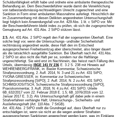
Schuldunfähigkeit erfüllt habe und ordnete eine ambulante therapeutische
Behandlung an. Dem Beschwerdeführer wurde damit die Verwirklichung
von tatbestandsmässig-rechtswidrigem Unrecht zugerechnet und eine
Sanktion in Form einer ambulanten Massnahme auferlegt. Hinsichtlich der
im Zusammenhang mit diesen Delikten angeordneten Untersuchungshaft
liegt folglich kein Anwendungsfall von
Art. 429 Abs. 1 lit. c StPO
vor. Mit
der Beschwerdeführerin bleibt indes zu prüfen, ob sich die zugesprochene
Genugtuung auf
Art. 431 Abs. 2 StPO
stützen lässt.
2.5.
Art. 431 Abs. 2 StPO
regelt den Fall der sogenannten Überhaft. Eine
solche liegt vor, wenn die Untersuchungs- und/oder Sicherheitshaft
rechtmässig angeordnet wurde, diese Haft den im Entscheid
ausgesprochenen Freiheitsentzug aber überschreitet, also länger dauert
als die tatsächlich ausgefällte Sanktion. Bei Überhaft nach
Art. 431 Abs.
2 StPO
ist also nicht die Haft per se, sondern nur die Haftlänge
ungerechtfertigt. Sie wird erst im Nachhinein, das heisst nach Fällung des
Urteils, übermässig (
BGE 141 IV 236
E. 3.2 S. 238 mit Hinweis auf
WEHRENBERG/FRANK, in: Basler Kommentar, Schweizerische
Strafprozessordnung, 2. Aufl. 2014, N. 3 und 21 zu
Art. 431 StPO
;
YVONA GRIESSER, in: Kommentar zur Schweizerischen
Strafprozessordnung [StPO], 2. Aufl. 2014, N. 2 zu
Art. 431 StPO
;
SCHMID/JOSITSCH, Schweizerische Strafprozessordnung [StPO],
Praxiskommentar, 3. Aufl. 2018, N. 4 zu
Art. 431 StPO
; Urteile
6B_632/2017 vom 22. Februar 2018 E. 1.5; 6B_1076/2016 vom 12.
Januar 2017 E. 3.2). Als Untersuchungshaft gilt dabei jede in einem
Strafverfahren verhängte Haft; Untersuchungs-, Sicherheits- und
Auslieferungshaft (
Art. 110 Abs. 7 StGB
).
Art. 431 Abs. 2 StPO
stellt die Grundregel auf, dass Überhaft nur zu
entschädigen ist, wenn sie nicht an die wegen anderer Straftaten
ausgesprochenen Sanktionen angerechnet werden kann, was im Einklang