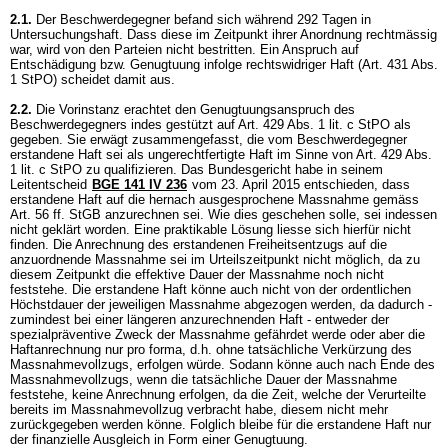
2.1.
Der Beschwerdegegner befand sich während 292 Tagen in
Untersuchungshaft. Dass diese im Zeitpunkt ihrer Anordnung rechtmässig
war, wird von den Parteien nicht bestritten. Ein Anspruch auf
Entschädigung bzw. Genugtuung infolge rechtswidriger Haft (
Art. 431 Abs.
1 StPO
) scheidet damit aus.
2.2.
Die Vorinstanz erachtet den Genugtuungsanspruch des
Beschwerdegegners indes gestützt auf
Art. 429 Abs. 1 lit. c StPO
als
gegeben. Sie erwägt zusammengefasst, die vom Beschwerdegegner
erstandene Haft sei als ungerechtfertigte Haft im Sinne von
Art. 429 Abs.
1 lit. c StPO
zu qualifizieren. Das Bundesgericht habe in seinem
Leitentscheid
BGE 141 IV 236
vom 23. April 2015 entschieden, dass
erstandene Haft auf die hernach ausgesprochene Massnahme gemäss
Art. 56 ff. StGB
anzurechnen sei. Wie dies geschehen solle, sei indessen
nicht geklärt worden. Eine praktikable Lösung liesse sich hierfür nicht
finden. Die Anrechnung des erstandenen Freiheitsentzugs auf die
anzuordnende Massnahme sei im Urteilszeitpunkt nicht möglich, da zu
diesem Zeitpunkt die effektive Dauer der Massnahme noch nicht
feststehe. Die erstandene Haft könne auch nicht von der ordentlichen
Höchstdauer der jeweiligen Massnahme abgezogen werden, da dadurch -
zumindest bei einer längeren anzurechnenden Haft - entweder der
spezialpräventive Zweck der Massnahme gefährdet werde oder aber die
Haftanrechnung nur pro forma, d.h. ohne tatsächliche Verkürzung des
Massnahmevollzugs, erfolgen würde. Sodann könne auch nach Ende des
Massnahmevollzugs, wenn die tatsächliche Dauer der Massnahme
feststehe, keine Anrechnung erfolgen, da die Zeit, welche der Verurteilte
bereits im Massnahmevollzug verbracht habe, diesem nicht mehr
zurückgegeben werden könne. Folglich bleibe für die erstandene Haft nur
der finanzielle Ausgleich in Form einer Genugtuung.