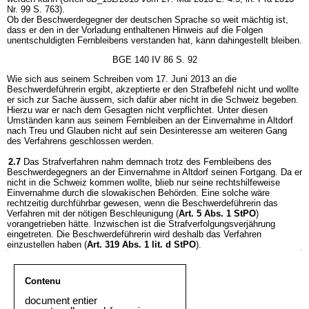
Nr. 99 S. 763).
Ob der Beschwerdegegner der deutschen Sprache so weit mächtig ist,
dass er den in der Vorladung enthaltenen Hinweis auf die Folgen
unentschuldigten Fernbleibens verstanden hat, kann dahingestellt bleiben.
BGE 140 IV 86 S. 92
Wie sich aus seinem Schreiben vom 17. Juni 2013 an die
Beschwerdeführerin ergibt, akzeptierte er den Strafbefehl nicht und wollte
er sich zur Sache äussern, sich dafür aber nicht in die Schweiz begeben.
Hierzu war er nach dem Gesagten nicht verpflichtet. Unter diesen
Umständen kann aus seinem Fernbleiben an der Einvernahme in Altdorf
nach Treu und Glauben nicht auf sein Desinteresse am weiteren Gang
des Verfahrens geschlossen werden.
2.7
Das Strafverfahren nahm demnach trotz des Fernbleibens des
Beschwerdegegners an der Einvernahme in Altdorf seinen Fortgang. Da er
nicht in die Schweiz kommen wollte, blieb nur seine rechtshilfeweise
Einvernahme durch die slowakischen Behörden. Eine solche wäre
rechtzeitig durchführbar gewesen, wenn die Beschwerdeführerin das
Verfahren mit der nötigen Beschleunigung (
Art. 5 Abs. 1 StPO
)
vorangetrieben hätte. Inzwischen ist die Strafverfolgungsverjährung
eingetreten. Die Beschwerdeführerin wird deshalb das Verfahren
einzustellen haben (
Art. 319 Abs. 1 lit. d StPO
).
Contenu
document entier