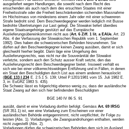
ausgeliefert wegen Handlungen, die sowohl nach dem Recht des
ersuchenden als auch nach dem des ersuchten Staates mit einer
Freiheitsstrafe oder die Freiheit beschränkenden sichernden Massnahme
im Höchstmass von mindestens einem Jahr oder mit einer schwereren
Strafe bedroht sind. Dem Beschwerdegegner werden lediglich mit Busse
bedrohte Übertretungen zur Last gelegt. Die Slowakei liefert überdies
eigene Staatsangehörige gestützt auf das Europäische
Auslieferungsübereinkommen nicht aus (
Art. 6 Ziff. 1 lit. a EAUe
, Art. 23
Abs. 4 der Verfassung der Slowakischen Republik vom 1. September
1992). Dies haben die schweizerischen Behörden hinzunehmen. Sie
dürfen auf den Beschwerdegegner keinen Zwang ausüben, damit er sich
gleichwohl hierher begibt. Darin läge eine Umgehung des
Auslieferungsrechts, was nicht nur die Souveränität der Slowakei
verletzte, sondern auch den Schutz ausser Kraft setzte, den das
Auslieferungsrecht dem Beschwerdegegner bietet. Insoweit verhält es
sich wie bei einer völkerrechtswidrigen Entführung und in Fällen, in denen
ein Staat den Beschuldigten durch List aus einem anderen herauslockt
(
BGE 133 I 234
E. 2.5.1 S. 139; Urteil P.1201/1981 vom 15. Juli 1982 E.
3, in: EuGRZ 1983 S. 435).
Die Schweiz lässt es folgerichtig ebenso wenig zu, dass der ausländische
Staat Zwang auf den sich hier befindenden Beschuldigten
BGE 140 IV 86 S. 91
ausübt, damit er eine Vorladung dorthin befolgt. Gemäss
Art. 69 IRSG
(SR 351.1) ist, wer eine Vorladung zum Erscheinen vor einer
ausländischen Behörde entgegennimmt, nicht verpflichtet, ihr Folge zu
leisten (Abs. 1). Vorladungen, die Zwangsandrohungen enthalten, werden
nicht zugestellt (Abs. 2).
Vorladungen dürfen die schweizerischen Behörden dem sich im Ausland