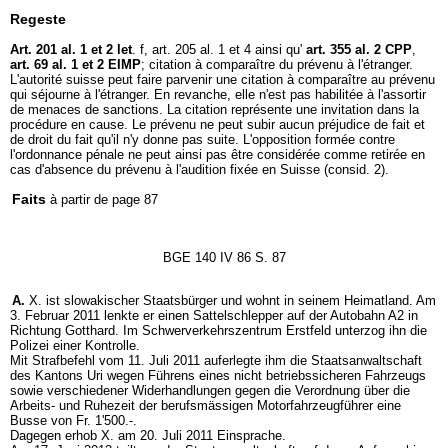
Regeste
Art. 201 al. 1 et 2 let
. f, art. 205 al. 1 et 4 ainsi qu'
art. 355 al. 2 CPP
,
art. 69 al. 1 et 2 EIMP
; citation à comparaître du prévenu à l'étranger.
L'autorité suisse peut faire parvenir une citation à comparaître au prévenu
qui séjourne à l'étranger. En revanche, elle n'est pas habilitée à l'assortir
de menaces de sanctions. La citation représente une invitation dans la
procédure en cause. Le prévenu ne peut subir aucun préjudice de fait et
de droit du fait qu'il n'y donne pas suite. L'opposition formée contre
l'ordonnance pénale ne peut ainsi pas être considérée comme retirée en
cas d'absence du prévenu à l'audition fixée en Suisse (consid. 2).
Faits
à partir de page 87
BGE 140 IV 86 S. 87
A.
X. ist slowakischer Staatsbürger und wohnt in seinem Heimatland. Am
3. Februar 2011 lenkte er einen Sattelschlepper auf der Autobahn A2 in
Richtung Gotthard. Im Schwerverkehrszentrum Erstfeld unterzog ihn die
Polizei einer Kontrolle.
Mit Strafbefehl vom 11. Juli 2011 auferlegte ihm die Staatsanwaltschaft
des Kantons Uri wegen Führens eines nicht betriebssicheren Fahrzeugs
sowie verschiedener Widerhandlungen gegen die Verordnung über die
Arbeits- und Ruhezeit der berufsmässigen Motorfahrzeugführer eine
Busse von Fr. 1'500.-.
Dagegen erhob X. am 20. Juli 2011 Einsprache.