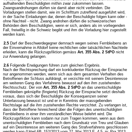
aufhaltenden Beschuldigten mithin zwar zukommen lassen.
Zwangsandrohungen dürfen sie damit aber nicht verbinden. Die
Vorladungen stellen damit, wie im Schrifttum zutreffend ausgeführt wird,
in der Sache Einladungen dar, denen der Beschuldigte folgen kann oder -
ohne Nachteil - nicht. Zwang androhen dürfen die schweizerischen
Behörden dem Beschuldigten, wenn er sich, anders als im vorliegenden
Fall, freiwillig in die Schweiz begibt und ihm die Vorladung hier zugestellt
werden kann.
2.5
Darf der Beschwerdegegner demnach wegen seines Fernbleibens an
der Einvernahme in Altdorf keine rechtlichen oder tatsächlichen Nachteile
erleiden, kann die Rückzugsfiktion gemäss
Art. 355 Abs. 2 StPO
nicht
zur Anwendung gelangen.
2.6
Folgende Erwägungen führen zum gleichen Ergebnis.
Nach der Rechtsprechung darf ein konkludenter Rückzug der Einsprache
nur angenommen werden, wenn sich aus dem gesamten Verhalten des
Betroffenen der Schluss aufdrängt, er verzichte mit seinem Desinteresse
am weiteren Gang des Verfahrens bewusst auf den ihm zustehenden
Rechtsschutz. Der von
Art. 355 Abs. 2 StPO
an das unentschuldigte
Fernbleiben geknüpfte (fingierte) Rückzug der Einsprache setzt deshalb
voraus, dass sich der Beschuldigte der Konsequenzen seiner
Unterlassung bewusst ist und er in Kenntnis der massgebenden
Rechtslage auf die ihm zustehenden Rechte verzichtet. Zu verlangen ist,
dass der Betroffene hinreichend über die Folgen des unentschuldigten
Fernbleibens in einer ihm verständlichen Weise belehrt wird. Die
Rückzugsfiktion kann sodann nur zum Tragen kommen, wenn aus dem
unentschuldigten Fernbleiben nach dem Grundsatz von Treu und Glauben
auf ein Desinteresse am weiteren Gang des Strafverfahrens geschlossen
werden kann (Urteil 6B_152/2013 vom 27. Mai 2013 E. 4.5, in: Pra 2013