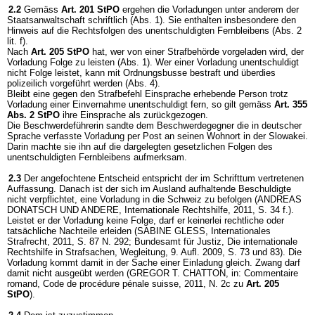
2.2
Gemäss
Art. 201 StPO
ergehen die Vorladungen unter anderem der
Staatsanwaltschaft schriftlich (Abs. 1). Sie enthalten insbesondere den
Hinweis auf die Rechtsfolgen des unentschuldigten Fernbleibens (Abs. 2
lit. f).
Nach
Art. 205 StPO
hat, wer von einer Strafbehörde vorgeladen wird, der
Vorladung Folge zu leisten (Abs. 1). Wer einer Vorladung unentschuldigt
nicht Folge leistet, kann mit Ordnungsbusse bestraft und überdies
polizeilich vorgeführt werden (Abs. 4).
Bleibt eine gegen den Strafbefehl Einsprache erhebende Person trotz
Vorladung einer Einvernahme unentschuldigt fern, so gilt gemäss
Art. 355
Abs. 2 StPO
ihre Einsprache als zurückgezogen.
Die Beschwerdeführerin sandte dem Beschwerdegegner die in deutscher
Sprache verfasste Vorladung per Post an seinen Wohnort in der Slowakei.
Darin machte sie ihn auf die dargelegten gesetzlichen Folgen des
unentschuldigten Fernbleibens aufmerksam.
2.3
Der angefochtene Entscheid entspricht der im Schrifttum vertretenen
Auffassung. Danach ist der sich im Ausland aufhaltende Beschuldigte
nicht verpflichtet, eine Vorladung in die Schweiz zu befolgen (ANDREAS
DONATSCH UND ANDERE, Internationale Rechtshilfe, 2011, S. 34 f.).
Leistet er der Vorladung keine Folge, darf er keinerlei rechtliche oder
tatsächliche Nachteile erleiden (SABINE GLESS, Internationales
Strafrecht, 2011, S. 87 N. 292; Bundesamt für Justiz, Die internationale
Rechtshilfe in Strafsachen, Wegleitung, 9. Aufl. 2009, S. 73 und 83). Die
Vorladung kommt damit in der Sache einer Einladung gleich. Zwang darf
damit nicht ausgeübt werden (GREGOR T. CHATTON, in: Commentaire
romand, Code de procédure pénale suisse, 2011, N. 2c zu
Art. 205
StPO
).