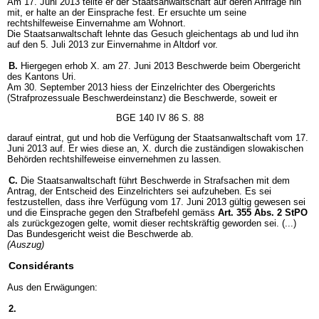
Am 17. Juni 2013 teilte er der Staatsanwaltschaft auf deren Anfrage hin
mit, er halte an der Einsprache fest. Er ersuchte um seine
rechtshilfeweise Einvernahme am Wohnort.
Die Staatsanwaltschaft lehnte das Gesuch gleichentags ab und lud ihn
auf den 5. Juli 2013 zur Einvernahme in Altdorf vor.
B.
Hiergegen erhob X. am 27. Juni 2013 Beschwerde beim Obergericht
des Kantons Uri.
Am 30. September 2013 hiess der Einzelrichter des Obergerichts
(Strafprozessuale Beschwerdeinstanz) die Beschwerde, soweit er
BGE 140 IV 86 S. 88
darauf eintrat, gut und hob die Verfügung der Staatsanwaltschaft vom 17.
Juni 2013 auf. Er wies diese an, X. durch die zuständigen slowakischen
Behörden rechtshilfeweise einvernehmen zu lassen.
C.
Die Staatsanwaltschaft führt Beschwerde in Strafsachen mit dem
Antrag, der Entscheid des Einzelrichters sei aufzuheben. Es sei
festzustellen, dass ihre Verfügung vom 17. Juni 2013 gültig gewesen sei
und die Einsprache gegen den Strafbefehl gemäss
Art. 355 Abs. 2 StPO
als zurückgezogen gelte, womit dieser rechtskräftig geworden sei. (...)
Das Bundesgericht weist die Beschwerde ab.
(Auszug)
Considérants
Aus den Erwägungen:
2.