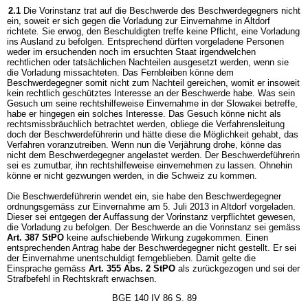
2.1
Die Vorinstanz trat auf die Beschwerde des Beschwerdegegners nicht
ein, soweit er sich gegen die Vorladung zur Einvernahme in Altdorf
richtete. Sie erwog, den Beschuldigten treffe keine Pflicht, eine Vorladung
ins Ausland zu befolgen. Entsprechend dürften vorgeladene Personen
weder im ersuchenden noch im ersuchten Staat irgendwelchen
rechtlichen oder tatsächlichen Nachteilen ausgesetzt werden, wenn sie
die Vorladung missachteten. Das Fernbleiben könne dem
Beschwerdegegner somit nicht zum Nachteil gereichen, womit er insoweit
kein rechtlich geschütztes Interesse an der Beschwerde habe. Was sein
Gesuch um seine rechtshilfeweise Einvernahme in der Slowakei betreffe,
habe er hingegen ein solches Interesse. Das Gesuch könne nicht als
rechtsmissbräuchlich betrachtet werden, obliege die Verfahrensleitung
doch der Beschwerdeführerin und hätte diese die Möglichkeit gehabt, das
Verfahren voranzutreiben. Wenn nun die Verjährung drohe, könne das
nicht dem Beschwerdegegner angelastet werden. Der Beschwerdeführerin
sei es zumutbar, ihn rechtshilfeweise einvernehmen zu lassen. Ohnehin
könne er nicht gezwungen werden, in die Schweiz zu kommen.
Die Beschwerdeführerin wendet ein, sie habe den Beschwerdegegner
ordnungsgemäss zur Einvernahme am 5. Juli 2013 in Altdorf vorgeladen.
Dieser sei entgegen der Auffassung der Vorinstanz verpflichtet gewesen,
die Vorladung zu befolgen. Der Beschwerde an die Vorinstanz sei gemäss
Art. 387 StPO
keine aufschiebende Wirkung zugekommen. Einen
entsprechenden Antrag habe der Beschwerdegegner nicht gestellt. Er sei
der Einvernahme unentschuldigt ferngeblieben. Damit gelte die
Einsprache gemäss
Art. 355 Abs. 2 StPO
als zurückgezogen und sei der
Strafbefehl in Rechtskraft erwachsen.
BGE 140 IV 86 S. 89