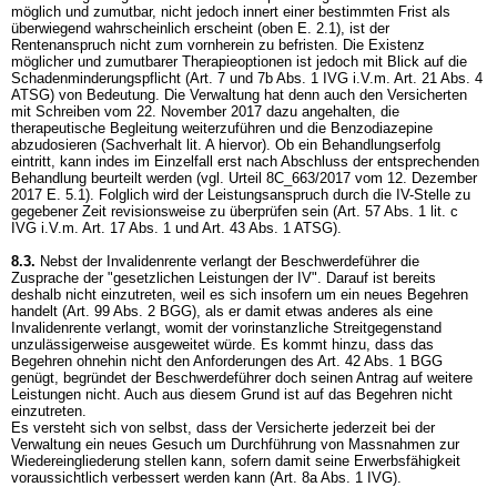
möglich und zumutbar, nicht jedoch innert einer bestimmten Frist als
überwiegend wahrscheinlich erscheint (oben E. 2.1), ist der
Rentenanspruch nicht zum vornherein zu befristen. Die Existenz
möglicher und zumutbarer Therapieoptionen ist jedoch mit Blick auf die
Schadenminderungspflicht (
Art. 7 und 7b Abs. 1 IVG
i.V.m.
Art. 21 Abs. 4
ATSG
) von Bedeutung. Die Verwaltung hat denn auch den Versicherten
mit Schreiben vom 22. November 2017 dazu angehalten, die
therapeutische Begleitung weiterzuführen und die Benzodiazepine
abzudosieren (Sachverhalt lit. A hiervor). Ob ein Behandlungserfolg
eintritt, kann indes im Einzelfall erst nach Abschluss der entsprechenden
Behandlung beurteilt werden (vgl. Urteil 8C_663/2017 vom 12. Dezember
2017 E. 5.1). Folglich wird der Leistungsanspruch durch die IV-Stelle zu
gegebener Zeit revisionsweise zu überprüfen sein (
Art. 57 Abs. 1 lit. c
IVG
i.V.m.
Art. 17 Abs. 1 und
Art. 43 Abs. 1 ATSG
).
8.3.
Nebst der Invalidenrente verlangt der Beschwerdeführer die
Zusprache der "gesetzlichen Leistungen der IV". Darauf ist bereits
deshalb nicht einzutreten, weil es sich insofern um ein neues Begehren
handelt (
Art. 99 Abs. 2 BGG
), als er damit etwas anderes als eine
Invalidenrente verlangt, womit der vorinstanzliche Streitgegenstand
unzulässigerweise ausgeweitet würde. Es kommt hinzu, dass das
Begehren ohnehin nicht den Anforderungen des
Art. 42 Abs. 1 BGG
genügt, begründet der Beschwerdeführer doch seinen Antrag auf weitere
Leistungen nicht. Auch aus diesem Grund ist auf das Begehren nicht
einzutreten.
Es versteht sich von selbst, dass der Versicherte jederzeit bei der
Verwaltung ein neues Gesuch um Durchführung von Massnahmen zur
Wiedereingliederung stellen kann, sofern damit seine Erwerbsfähigkeit
voraussichtlich verbessert werden kann (
Art. 8a Abs. 1 IVG
).