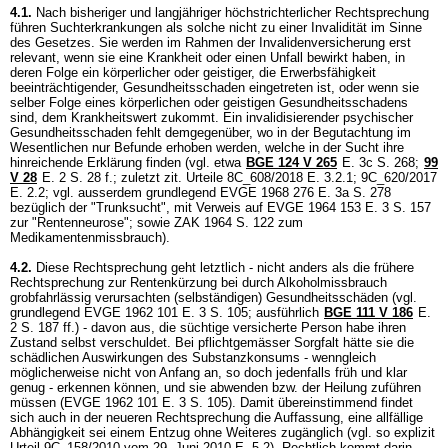
4.1.
Nach bisheriger und langjähriger höchstrichterlicher Rechtsprechung
führen Suchterkrankungen als solche nicht zu einer Invalidität im Sinne
des Gesetzes. Sie werden im Rahmen der Invalidenversicherung erst
relevant, wenn sie eine Krankheit oder einen Unfall bewirkt haben, in
deren Folge ein körperlicher oder geistiger, die Erwerbsfähigkeit
beeinträchtigender, Gesundheitsschaden eingetreten ist, oder wenn sie
selber Folge eines körperlichen oder geistigen Gesundheitsschadens
sind, dem Krankheitswert zukommt. Ein invalidisierender psychischer
Gesundheitsschaden fehlt demgegenüber, wo in der Begutachtung im
Wesentlichen nur Befunde erhoben werden, welche in der Sucht ihre
hinreichende Erklärung finden (vgl. etwa
BGE 124 V 265
E. 3c S. 268;
99
V 28
E. 2 S. 28 f.; zuletzt zit. Urteile 8C_608/2018 E. 3.2.1; 9C_620/2017
E. 2.2; vgl. ausserdem grundlegend EVGE 1968 276 E. 3a S. 278
bezüglich der "Trunksucht", mit Verweis auf EVGE 1964 153 E. 3 S. 157
zur "Rentenneurose"; sowie ZAK 1964 S. 122 zum
Medikamentenmissbrauch).
4.2.
Diese Rechtsprechung geht letztlich - nicht anders als die frühere
Rechtsprechung zur Rentenkürzung bei durch Alkoholmissbrauch
grobfahrlässig verursachten (selbständigen) Gesundheitsschäden (vgl.
grundlegend EVGE 1962 101 E. 3 S. 105; ausführlich
BGE 111 V 186
E.
2 S. 187 ff.) - davon aus, die süchtige versicherte Person habe ihren
Zustand selbst verschuldet. Bei pflichtgemässer Sorgfalt hätte sie die
schädlichen Auswirkungen des Substanzkonsums - wenngleich
möglicherweise nicht von Anfang an, so doch jedenfalls früh und klar
genug - erkennen können, und sie abwenden bzw. der Heilung zuführen
müssen (EVGE 1962 101 E. 3 S. 105). Damit übereinstimmend findet
sich auch in der neueren Rechtsprechung die Auffassung, eine allfällige
Abhängigkeit sei einem Entzug ohne Weiteres zugänglich (vgl. so explizit
Urteil 9C_158/2010 vom 29. Juni 2010 E. 5.2). Rechtlich kommt darin