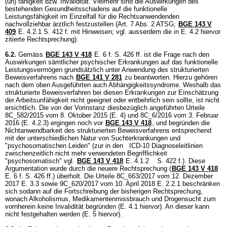
(un) fähigkeit bzw. Invalidität. Vielmehr sind die Auswirkungen des
bestehenden Gesundheitsschadens auf die funktionelle
Leistungsfähigkeit im Einzelfall für die Rechtsanwendenden
nachvollziehbar ärztlich festzustellen (
Art. 7 Abs. 2 ATSG
;
BGE 143 V
409
E. 4.2.1 S. 412 f. mit Hinweisen; vgl. ausserdem die in E. 4.2 hiervor
zitierte Rechtsprechung).
6.2.
Gemäss
BGE 143 V 418
E. 6 f. S. 426 ff. ist die Frage nach den
Auswirkungen sämtlicher psychischer Erkrankungen auf das funktionelle
Leistungsvermögen grundsätzlich unter Anwendung des strukturierten
Beweisverfahrens nach
BGE 141 V 281
zu beantworten. Hierzu gehören
nach dem oben Ausgeführten auch Abhängigkeitssyndrome. Weshalb das
strukturierte Beweisverfahren bei diesen Erkrankungen zur Einschätzung
der Arbeitsunfähigkeit nicht geeignet oder entbehrlich sein sollte, ist nicht
ersichtlich. Die von der Vorinstanz diesbezüglich angeführten Urteile
8C_582/2015 vom 8. Oktober 2015 (E. 4) und 8C_6/2016 vom 3. Februar
2016 (E. 4.2.3) ergingen noch vor
BGE 143 V 418
, und begründen die
Nichtanwendbarkeit des strukturierten Beweisverfahrens entsprechend
mit der unterschiedlichen Natur von Suchterkrankungen und
"psychosomatischen Leiden" (zur in den ICD-10 Diagnoseleitlinien
zwischenzeitlich nicht mehr verwendeten Begrifflichkeit
"psychosomatisch" vgl.
BGE 143 V 418
E. 4.1.2 S. 422 f.). Diese
Argumentation wurde durch die neuere Rechtsprechung (
BGE 143 V 418
E. 6 f. S. 426 ff.) überholt. Die Urteile 8C_663/2017 vom 12. Dezember
2017 E. 3.3 sowie 9C_620/2017 vom 10. April 2018 E. 2.2.1 beschränken
sich sodann auf die Fortschreibung der bisherigen Rechtsprechung,
wonach Alkoholismus, Medikamentenmissbrauch und Drogensucht zum
vornherein keine Invalidität begründen (E. 4.1 hiervor). An dieser kann
nicht festgehalten werden (E. 5 hiervor).