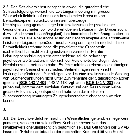
2.2.
Das Sozialversicherungsgericht erwog, die gutachterliche
Schlussfolgerung, wonach die Leistungsminderung mit grosser
Wahrscheinlichkeit auf den noch bestehenden Konsum von
Benzodiazepinen zurückzuführen sei, überzeuge.
Rechtsprechungsgemäss liege kein invalidisierender psychischer
Gesundheitsschaden vor, wo die erhobenen Befunde in der Drogensucht
(bzw.: Medikamentenabhängigkeit) ihre hinreichende Erklärung fänden. In
casu sei im Falle einer Abdosierung der Benzodiazepine eine schrittweise
Leistungssteigerung gemäss Einschätzung der Expertin möglich. Eine
Persönlichkeitsstörung habe die psychiatrische Gutachterin
nachvollziehbar nicht zu diagnostizieren vermocht. Für die
Leistungsberechtigung nicht entscheidend sei die schwierige
psychosoziale Situation, in der sich der Versicherte bei Beginn des
Heroinkonsums befunden habe. Es fehle mithin an einem eigenständigen
psychischen Gesundheitsschaden. Vielmehr lägen reine - nicht
leistungsbegründende - Suchtfolgen vor. Da eine invalidisierende Wirkung
von Suchterkrankungen nicht unter Zuhilfenahme der Standardindikatoren
(gemäss
BGE 143 V 409
, 143 V 418; vgl. auch
BGE 141 V 281
) zu
prüfen sei, komme dem sozialen Kontext und den Ressourcen keine
grosse Relevanz zu; entsprechend habe von der in diesem
Zusammenhang beantragten Zeugeneinvernahme abgesehen werden
können.
3.
3.1.
Der Beschwerdeführer macht im Wesentlichen geltend, es liege kein
primäres, sondern ein sekundäres Suchtgeschehen vor, das
invalidenversicherungsrechtlich beachtlich sei. Das Gutachten der SMAB
lasse die "Erfahrungstatsache der regelhaften Komorbidität von Sucht