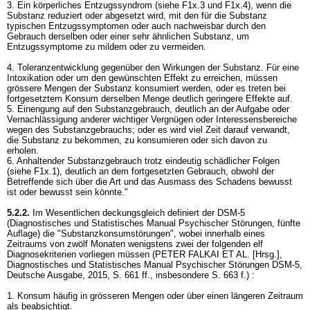
3. Ein körperliches Entzugssyndrom (siehe F1x.3 und F1x.4), wenn die
Substanz reduziert oder abgesetzt wird, mit den für die Substanz
typischen Entzugssymptomen oder auch nachweisbar durch den
Gebrauch derselben oder einer sehr ähnlichen Substanz, um
Entzugssymptome zu mildern oder zu vermeiden.
4. Toleranzentwicklung gegenüber den Wirkungen der Substanz. Für eine
Intoxikation oder um den gewünschten Effekt zu erreichen, müssen
grössere Mengen der Substanz konsumiert werden, oder es treten bei
fortgesetztem Konsum derselben Menge deutlich geringere Effekte auf.
5. Einengung auf den Substanzgebrauch, deutlich an der Aufgabe oder
Vernachlässigung anderer wichtiger Vergnügen oder Interessensbereiche
wegen des Substanzgebrauchs; oder es wird viel Zeit darauf verwandt,
die Substanz zu bekommen, zu konsumieren oder sich davon zu
erholen.
6. Anhaltender Substanzgebrauch trotz eindeutig schädlicher Folgen
(siehe F1x.1), deutlich an dem fortgesetzten Gebrauch, obwohl der
Betreffende sich über die Art und das Ausmass des Schadens bewusst
ist oder bewusst sein könnte."
5.2.2.
Im Wesentlichen deckungsgleich definiert der DSM-5
(Diagnostisches und Statistisches Manual Psychischer Störungen, fünfte
Auflage) die "Substanzkonsumstörungen", wobei innerhalb eines
Zeitraums von zwölf Monaten wenigstens zwei der folgenden elf
Diagnosekriterien vorliegen müssen (PETER FALKAI ET AL. [Hrsg.],
Diagnostisches und Statistisches Manual Psychischer Störungen DSM-5,
Deutsche Ausgabe, 2015, S. 661 ff., insbesondere S. 663 f.) :
1. Konsum häufig in grösseren Mengen oder über einen längeren Zeitraum
als beabsichtigt.