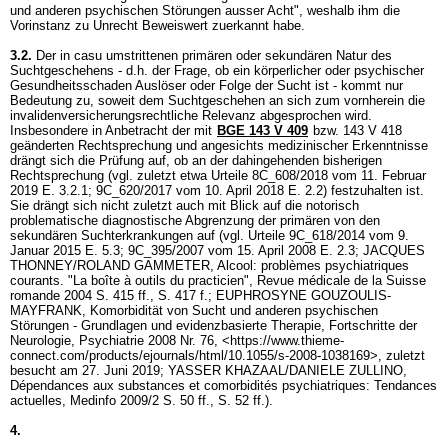
und anderen psychischen Störungen ausser Acht", weshalb ihm die
Vorinstanz zu Unrecht Beweiswert zuerkannt habe.
3.2.
Der in casu umstrittenen primären oder sekundären Natur des
Suchtgeschehens - d.h. der Frage, ob ein körperlicher oder psychischer
Gesundheitsschaden Auslöser oder Folge der Sucht ist - kommt nur
Bedeutung zu, soweit dem Suchtgeschehen an sich zum vornherein die
invalidenversicherungsrechtliche Relevanz abgesprochen wird.
Insbesondere in Anbetracht der mit
BGE 143 V 409
bzw. 143 V 418
geänderten Rechtsprechung und angesichts medizinischer Erkenntnisse
drängt sich die Prüfung auf, ob an der dahingehenden bisherigen
Rechtsprechung (vgl. zuletzt etwa Urteile 8C_608/2018 vom 11. Februar
2019 E. 3.2.1; 9C_620/2017 vom 10. April 2018 E. 2.2) festzuhalten ist.
Sie drängt sich nicht zuletzt auch mit Blick auf die notorisch
problematische diagnostische Abgrenzung der primären von den
sekundären Suchterkrankungen auf (vgl. Urteile 9C_618/2014 vom 9.
Januar 2015 E. 5.3; 9C_395/2007 vom 15. April 2008 E. 2.3; JACQUES
THONNEY/ROLAND GAMMETER, Alcool: problèmes psychiatriques
courants. "La boîte à outils du practicien", Revue médicale de la Suisse
romande 2004 S. 415 ff., S. 417 f.; EUPHROSYNE GOUZOULIS-
MAYFRANK, Komorbidität von Sucht und anderen psychischen
Störungen - Grundlagen und evidenzbasierte Therapie, Fortschritte der
Neurologie, Psychiatrie 2008 Nr. 76, <https://www.thieme-
connect.com/products/ejournals/html/10.1055/s-2008-1038169>, zuletzt
besucht am 27. Juni 2019; YASSER KHAZAAL/DANIELE ZULLINO,
Dépendances aux substances et comorbidités psychiatriques: Tendances
actuelles, Medinfo 2009/2 S. 50 ff., S. 52 ff.).
4.