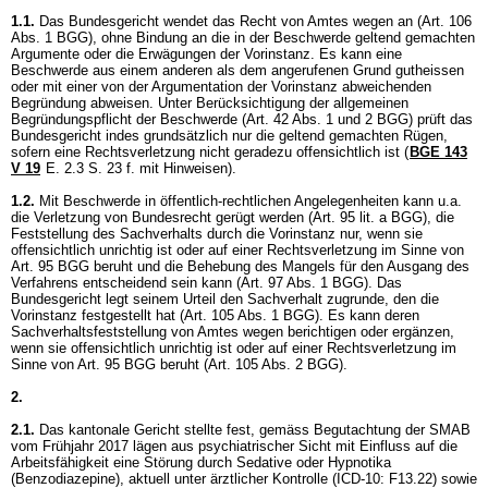
1.1.
Das Bundesgericht wendet das Recht von Amtes wegen an (
Art. 106
Abs. 1 BGG
), ohne Bindung an die in der Beschwerde geltend gemachten
Argumente oder die Erwägungen der Vorinstanz. Es kann eine
Beschwerde aus einem anderen als dem angerufenen Grund gutheissen
oder mit einer von der Argumentation der Vorinstanz abweichenden
Begründung abweisen. Unter Berücksichtigung der allgemeinen
Begründungspflicht der Beschwerde (
Art. 42 Abs. 1 und 2 BGG
) prüft das
Bundesgericht indes grundsätzlich nur die geltend gemachten Rügen,
sofern eine Rechtsverletzung nicht geradezu offensichtlich ist (
BGE 143
V 19
E. 2.3 S. 23 f. mit Hinweisen).
1.2.
Mit Beschwerde in öffentlich-rechtlichen Angelegenheiten kann u.a.
die Verletzung von Bundesrecht gerügt werden (
Art. 95 lit. a BGG
), die
Feststellung des Sachverhalts durch die Vorinstanz nur, wenn sie
offensichtlich unrichtig ist oder auf einer Rechtsverletzung im Sinne von
Art. 95 BGG
beruht und die Behebung des Mangels für den Ausgang des
Verfahrens entscheidend sein kann (
Art. 97 Abs. 1 BGG
). Das
Bundesgericht legt seinem Urteil den Sachverhalt zugrunde, den die
Vorinstanz festgestellt hat (
Art. 105 Abs. 1 BGG
). Es kann deren
Sachverhaltsfeststellung von Amtes wegen berichtigen oder ergänzen,
wenn sie offensichtlich unrichtig ist oder auf einer Rechtsverletzung im
Sinne von
Art. 95 BGG
beruht (
Art. 105 Abs. 2 BGG
).
2.
2.1.
Das kantonale Gericht stellte fest, gemäss Begutachtung der SMAB
vom Frühjahr 2017 lägen aus psychiatrischer Sicht mit Einfluss auf die
Arbeitsfähigkeit eine Störung durch Sedative oder Hypnotika
(Benzodiazepine), aktuell unter ärztlicher Kontrolle (ICD-10: F13.22) sowie