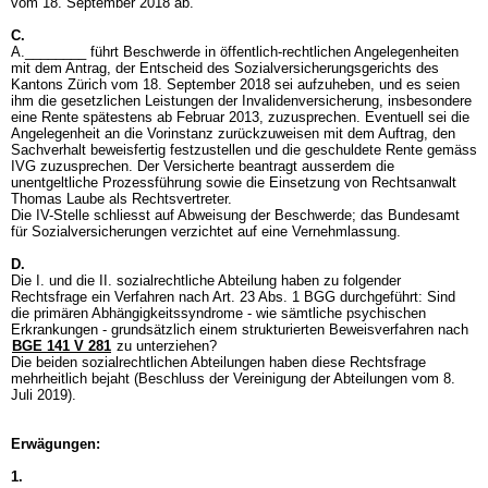
vom 18. September 2018 ab.
C.
A.________ führt Beschwerde in öffentlich-rechtlichen Angelegenheiten
mit dem Antrag, der Entscheid des Sozialversicherungsgerichts des
Kantons Zürich vom 18. September 2018 sei aufzuheben, und es seien
ihm die gesetzlichen Leistungen der Invalidenversicherung, insbesondere
eine Rente spätestens ab Februar 2013, zuzusprechen. Eventuell sei die
Angelegenheit an die Vorinstanz zurückzuweisen mit dem Auftrag, den
Sachverhalt beweisfertig festzustellen und die geschuldete Rente gemäss
IVG zuzusprechen. Der Versicherte beantragt ausserdem die
unentgeltliche Prozessführung sowie die Einsetzung von Rechtsanwalt
Thomas Laube als Rechtsvertreter.
Die IV-Stelle schliesst auf Abweisung der Beschwerde; das Bundesamt
für Sozialversicherungen verzichtet auf eine Vernehmlassung.
D.
Die I. und die II. sozialrechtliche Abteilung haben zu folgender
Rechtsfrage ein Verfahren nach
Art. 23 Abs. 1 BGG
durchgeführt: Sind
die primären Abhängigkeitssyndrome - wie sämtliche psychischen
Erkrankungen - grundsätzlich einem strukturierten Beweisverfahren nach
BGE 141 V 281
zu unterziehen?
Die beiden sozialrechtlichen Abteilungen haben diese Rechtsfrage
mehrheitlich bejaht (Beschluss der Vereinigung der Abteilungen vom 8.
Juli 2019).
Erwägungen:
1.