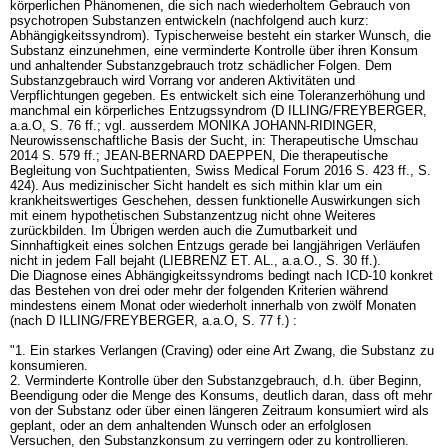
körperlichen Phänomenen, die sich nach wiederholtem Gebrauch von
psychotropen Substanzen entwickeln (nachfolgend auch kurz:
Abhängigkeitssyndrom). Typischerweise besteht ein starker Wunsch, die
Substanz einzunehmen, eine verminderte Kontrolle über ihren Konsum
und anhaltender Substanzgebrauch trotz schädlicher Folgen. Dem
Substanzgebrauch wird Vorrang vor anderen Aktivitäten und
Verpflichtungen gegeben. Es entwickelt sich eine Toleranzerhöhung und
manchmal ein körperliches Entzugssyndrom (D ILLING/FREYBERGER,
a.a.O, S. 76 ff.; vgl. ausserdem MONIKA JOHANN-RIDINGER,
Neurowissenschaftliche Basis der Sucht, in: Therapeutische Umschau
2014 S. 579 ff.; JEAN-BERNARD DAEPPEN, Die therapeutische
Begleitung von Suchtpatienten, Swiss Medical Forum 2016 S. 423 ff., S.
424). Aus medizinischer Sicht handelt es sich mithin klar um ein
krankheitswertiges Geschehen, dessen funktionelle Auswirkungen sich
mit einem hypothetischen Substanzentzug nicht ohne Weiteres
zurückbilden. Im Übrigen werden auch die Zumutbarkeit und
Sinnhaftigkeit eines solchen Entzugs gerade bei langjährigen Verläufen
nicht in jedem Fall bejaht (LIEBRENZ ET. AL., a.a.O., S. 30 ff.).
Die Diagnose eines Abhängigkeitssyndroms bedingt nach ICD-10 konkret
das Bestehen von drei oder mehr der folgenden Kriterien während
mindestens einem Monat oder wiederholt innerhalb von zwölf Monaten
(nach D ILLING/FREYBERGER, a.a.O, S. 77 f.) :
"1. Ein starkes Verlangen (Craving) oder eine Art Zwang, die Substanz zu
konsumieren.
2. Verminderte Kontrolle über den Substanzgebrauch, d.h. über Beginn,
Beendigung oder die Menge des Konsums, deutlich daran, dass oft mehr
von der Substanz oder über einen längeren Zeitraum konsumiert wird als
geplant, oder an dem anhaltenden Wunsch oder an erfolglosen
Versuchen, den Substanzkonsum zu verringern oder zu kontrollieren.