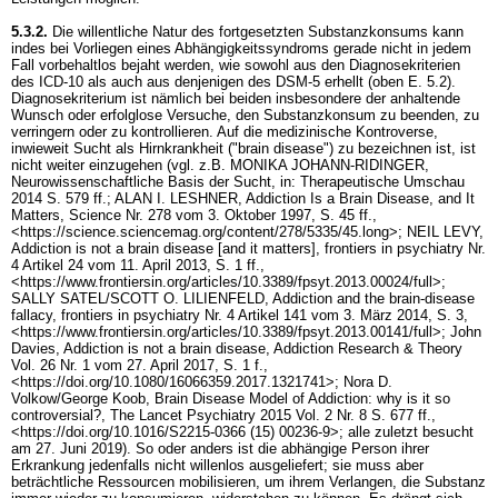
5.3.2.
Die willentliche Natur des fortgesetzten Substanzkonsums kann
indes bei Vorliegen eines Abhängigkeitssyndroms gerade nicht in jedem
Fall vorbehaltlos bejaht werden, wie sowohl aus den Diagnosekriterien
des ICD-10 als auch aus denjenigen des DSM-5 erhellt (oben E. 5.2).
Diagnosekriterium ist nämlich bei beiden insbesondere der anhaltende
Wunsch oder erfolglose Versuche, den Substanzkonsum zu beenden, zu
verringern oder zu kontrollieren. Auf die medizinische Kontroverse,
inwieweit Sucht als Hirnkrankheit ("brain disease") zu bezeichnen ist, ist
nicht weiter einzugehen (vgl. z.B. MONIKA JOHANN-RIDINGER,
Neurowissenschaftliche Basis der Sucht, in: Therapeutische Umschau
2014 S. 579 ff.; ALAN I. LESHNER, Addiction Is a Brain Disease, and It
Matters, Science Nr. 278 vom 3. Oktober 1997, S. 45 ff.,
<https://science.sciencemag.org/content/278/5335/45.long>; NEIL LEVY,
Addiction is not a brain disease [and it matters], frontiers in psychiatry Nr.
4 Artikel 24 vom 11. April 2013, S. 1 ff.,
<https://www.frontiersin.org/articles/10.3389/fpsyt.2013.00024/full>;
SALLY SATEL/SCOTT O. LILIENFELD, Addiction and the brain-disease
fallacy, frontiers in psychiatry Nr. 4 Artikel 141 vom 3. März 2014, S. 3,
<https://www.frontiersin.org/articles/10.3389/fpsyt.2013.00141/full>; John
Davies, Addiction is not a brain disease, Addiction Research & Theory
Vol. 26 Nr. 1 vom 27. April 2017, S. 1 f.,
<https://doi.org/10.1080/16066359.2017.1321741>; Nora D.
Volkow/George Koob, Brain Disease Model of Addiction: why is it so
controversial?, The Lancet Psychiatry 2015 Vol. 2 Nr. 8 S. 677 ff.,
<https://doi.org/10.1016/S2215-0366 (15) 00236-9>; alle zuletzt besucht
am 27. Juni 2019). So oder anders ist die abhängige Person ihrer
Erkrankung jedenfalls nicht willenlos ausgeliefert; sie muss aber
beträchtliche Ressourcen mobilisieren, um ihrem Verlangen, die Substanz