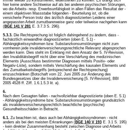
immer wieder zu konsumieren, widerstehen zu können. Es drängt sich
hier keine andere Sichtweise auf als bei anderen psychischen Störungen,
wo die Arbeits- resp. Erwerbsunfähigkeit in allen Fällen das Resultat der -
einem objektiven Massstabe folgenden - Beurteilung ist, ob die
versicherte Person trotz des ärztlich diagnostizierten Leidens einer
angepassten Arbeit zumutbarerweise ganz oder teilweise nachgehen kann
(
BGE 141 V 281
E. 3.7.3 S. 296).
5.3.3.
Die Rechtsprechung ist folglich dahingehend zu ändern, dass -
fachärztlich einwandfrei diagnostizierten (oben E. 5.1) -
Abhängigkeitssyndromen bzw. Substanzkonsumstörungen nicht zum
vornherein jede invalidenversicherungsrechtliche Relevanz abgesprochen
werden kann. Dies steht im Einklang mit dem Ansatz der 5. IV-Revision,
den Invaliditätsbegriff nicht über eine Verschärfung des medizinischen
Elements (Ausschluss bestimmter Diagnosen mittels Positiv- oder
Negativ-Liste), sondern mittels Verschärfung des kausalen Elements und
des Zumutbarkeitsbegriffs (entsprechend der Rechtsprechung)
einzuschränken (Botschaft vom 22. Juni 2005 zur Änderung des
Bundesgesetzes über die Invalidenversicherung [5. IV-Revision], BBl
2005 4528 ff. Ziff. 1.6.1.5.3 lit. a).
6.
Nach dem Gesagten fallen - nachvollziehbar diagnostizierte (oben E. 5.1)
- Abhängigkeitssyndrome bzw. Substanzkonsumstörungen grundsätzlich
als invalidenversicherungsrechtlich beachtliche (psychische)
Gesundheitsschäden in Betracht.
6.1.
Zu beachten ist, dass auch bei Abhängigkeitssyndromen - nicht
anders als bei den meisten Erkrankungen (
BGE 140 V 193
E. 3.1 S. 195)
- kein direkter Zusammenhang besteht zwischen Diagnose und Arbeits