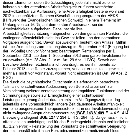
dieser Elemente - deren Berücksichtigung jedenfalls nicht zu einer
höheren als der attestierten Arbeitsfähigkeit zu führen vermöchte -
nachvollziehbar zur Auffassung, eine Arbeitsfähigkeit bestehe wohl seit
2012 in geschütztem Rahmen (Beschäftigungsprogramm der HEKS
[Hilfswerk der Evangelischen Kirchen Schweiz] in einem Tierheim) im
Umfang von ca. 50 %; auf dem ersten Arbeitsmarkt sei die
Arbeitsfähigkeit aufgehoben. Dabei hat sie ihre
Arbeitsfähigkeitsschätzung - abgesehen von den genannten Punkten, die
vorliegend offensichtlich nicht ins Gewicht fallen - an den normativen
Vorgaben ausgerichtet. Davon abzuweichen, besteht kein Anlass. Mithin
ist - bei Anmeldung zum Leistungsbezug im September 2012 (Eingang bei
der IV-Stelle) und vor Vorinstanz beantragtem Rentenbeginn per 1.
September 2013 - ab dem 1. September 2013 eine ganze Invalidenrente
zu gewähren (Art. 28 Abs. 2 i.V.m.
Art. 29 Abs. 1 IVG
). Soweit der
Beschwerdeführer letztinstanzlich beantragt, es sei ihm bereits ab
Februar 2013 eine Rente zuzusprechen, verlangt er unzulässigerweise
mehr als noch vor Vorinstanz, worauf nicht einzutreten ist (
Art. 99 Abs. 2
BGG
).
Die durch die psychiatrische Gutachterin als erforderlich betrachtete
"allmähliche schrittweise Abdosierung von Benzodiazepinen" zur
Verhinderung weiterer Verschlechterung der kognitiven Funktionen und der
Stimmungslage sowie zur Ermöglichung einer schrittweisen
Leistungssteigerung ändert daran nichts. Im Verfügungszeitpunkt lag
jedenfalls eine voraussichtlich längere Zeit dauernde Arbeitsunfähigkeit
vor; eine ausgewiesene Therapieresistenz ist in der Invalidenversicherung
nicht zwingende Anspruchsvoraussetzung (
BGE 143 V 409
E. 4.4 S. 414
f. sowie grundlegend
BGE 127 V 294
E. 4 S. 294 ff.). Da gemäss - nicht
offensichtlich unrichtiger, und für das Bundesgericht deshalb verbindlicher
(E. 1.2 hiervor) - Feststellung der Vorinstanz die schrittweise Steigerung
der Leistungsfähigkeit nach Benzodiazepinentzug medizinisch bloss