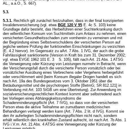
AL., a.a.O., S. 667).
5.3.
5.3.1.
Rechtlich gilt zunächst festzuhalten, dass in der final konzipierten
Invalidenversicherung (vgl. etwa
BGE 120 V 95
E. 4c S. 103) keine
Grundlage dafür besteht, das Herbeiführen einer Suchterkrankung durch
den willentlichen Konsum von Suchtmitteln zum Anlass zu nehmen, einen
versicherten Gesundheitsschaden zum vornherein zu verneinen und mit
der Begründung eines Selbstverschuldens der versicherten Person auf
jegliche weitere Prüfung der funktionellen Einschränkungen zu verzichten
(E. 4.2 hiervor). Im Gegensatz zu aArt. 7 Abs. 1 IVG, der auch die grobe
Fahrlässigkeit sanktionierte (Version in Kraft bis zum 31. Dezember 2002;
vgl. etwa EVGE 1962 101 E. 3 S. 105), fällt nach
Art. 21 Abs. 1 ATSG
die Verweigerung oder Kürzung von Leistungen nurmehr in Betracht, wenn
der Versicherungsfall durch die versicherte Person vorsätzlich oder bei
vorsätzlicher Ausübung eines Verbrechens oder Vergehens herbeigeführt
oder verschlimmert wird (beim Konsum illegaler Drogen handelt es sich
nach Art. 19a des Bundesgesetzes vom 3. Oktober 1951 über die
Betäubungsmittel und die psychotropen Stoffe [BetmG; SR 812.121] in
Verbindung mit
Art. 103 StGB
um eine Übertretung). Zur Anwendung im
sozialversicherungsrechtlichen Kontext kommt aber selbstredend auch
bei Vorliegen eines Abhängigkeitssyndroms die
Schadenminderungspflicht (
Art. 7 IVG
), so dass von der versicherten
Person etwa die aktive Teilnahme an zumutbaren medizinischen
Behandlungen verlangt werden kann (
Art. 7 Abs. 2 lit. d IVG
). Kommt sie
den ihr auferlegten Schadenminderungspflichten nicht nach, sondern
erhält willentlich den krankhaften Zustand aufrecht, ist nach
Art. 7b Abs. 1
IVG
i.V.m.
Art. 21 Abs. 4 ATSG
eine Verweigerung oder Kürzung der
Leistungen möglich.