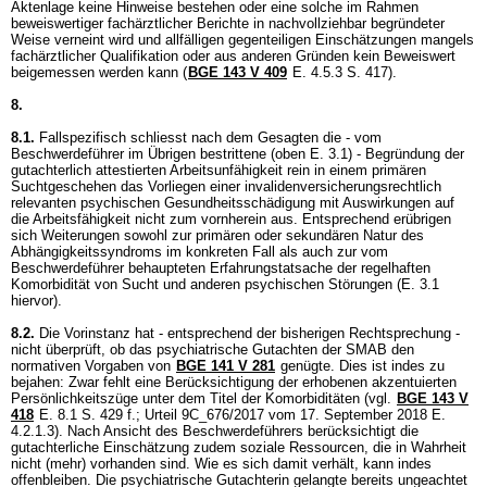
Aktenlage keine Hinweise bestehen oder eine solche im Rahmen
beweiswertiger fachärztlicher Berichte in nachvollziehbar begründeter
Weise verneint wird und allfälligen gegenteiligen Einschätzungen mangels
fachärztlicher Qualifikation oder aus anderen Gründen kein Beweiswert
beigemessen werden kann (
BGE 143 V 409
E. 4.5.3 S. 417).
8.
8.1.
Fallspezifisch schliesst nach dem Gesagten die - vom
Beschwerdeführer im Übrigen bestrittene (oben E. 3.1) - Begründung der
gutachterlich attestierten Arbeitsunfähigkeit rein in einem primären
Suchtgeschehen das Vorliegen einer invalidenversicherungsrechtlich
relevanten psychischen Gesundheitsschädigung mit Auswirkungen auf
die Arbeitsfähigkeit nicht zum vornherein aus. Entsprechend erübrigen
sich Weiterungen sowohl zur primären oder sekundären Natur des
Abhängigkeitssyndroms im konkreten Fall als auch zur vom
Beschwerdeführer behaupteten Erfahrungstatsache der regelhaften
Komorbidität von Sucht und anderen psychischen Störungen (E. 3.1
hiervor).
8.2.
Die Vorinstanz hat - entsprechend der bisherigen Rechtsprechung -
nicht überprüft, ob das psychiatrische Gutachten der SMAB den
normativen Vorgaben von
BGE 141 V 281
genügte. Dies ist indes zu
bejahen: Zwar fehlt eine Berücksichtigung der erhobenen akzentuierten
Persönlichkeitszüge unter dem Titel der Komorbiditäten (vgl.
BGE 143 V
418
E. 8.1 S. 429 f.; Urteil 9C_676/2017 vom 17. September 2018 E.
4.2.1.3). Nach Ansicht des Beschwerdeführers berücksichtigt die
gutachterliche Einschätzung zudem soziale Ressourcen, die in Wahrheit
nicht (mehr) vorhanden sind. Wie es sich damit verhält, kann indes
offenbleiben. Die psychiatrische Gutachterin gelangte bereits ungeachtet