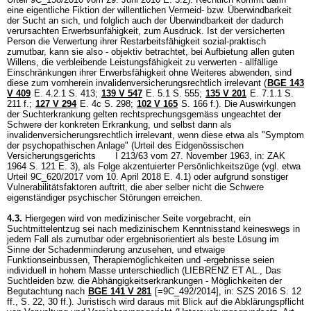
eine eigentliche Fiktion der willentlichen Vermeid- bzw. Überwindbarkeit
der Sucht an sich, und folglich auch der Überwindbarkeit der dadurch
verursachten Erwerbsunfähigkeit, zum Ausdruck. Ist der versicherten
Person die Verwertung ihrer Restarbeitsfähigkeit sozial-praktisch
zumutbar, kann sie also - objektiv betrachtet, bei Aufbietung allen guten
Willens, die verbleibende Leistungsfähigkeit zu verwerten - allfällige
Einschränkungen ihrer Erwerbsfähigkeit ohne Weiteres abwenden, sind
diese zum vornherein invalidenversicherungsrechtlich irrelevant (
BGE 143
V 409
E. 4.2.1 S. 413;
139 V 547
E. 5.1 S. 555;
135 V 201
E. 7.1.1 S.
211 f.;
127 V 294
E. 4c S. 298;
102 V 165
S. 166 f.). Die Auswirkungen
der Suchterkrankung gelten rechtsprechungsgemäss ungeachtet der
Schwere der konkreten Erkrankung, und selbst dann als
invalidenversicherungsrechtlich irrelevant, wenn diese etwa als "Symptom
der psychopathischen Anlage" (Urteil des Eidgenössischen
Versicherungsgerichts I 213/63 vom 27. November 1963, in: ZAK
1964 S. 121 E. 3), als Folge akzentuierter Persönlichkeitszüge (vgl. etwa
Urteil 9C_620/2017 vom 10. April 2018 E. 4.1) oder aufgrund sonstiger
Vulnerabilitätsfaktoren auftritt, die aber selber nicht die Schwere
eigenständiger psychischer Störungen erreichen.
4.3.
Hiergegen wird von medizinischer Seite vorgebracht, ein
Suchtmittelentzug sei nach medizinischem Kenntnisstand keineswegs in
jedem Fall als zumutbar oder ergebnisorientiert als beste Lösung im
Sinne der Schadenminderung anzusehen, und etwaige
Funktionseinbussen, Therapiemöglichkeiten und -ergebnisse seien
individuell in hohem Masse unterschiedlich (LIEBRENZ ET AL., Das
Suchtleiden bzw. die Abhängigkeitserkrankungen - Möglichkeiten der
Begutachtung nach
BGE 141 V 281
[=9C_492/2014], in: SZS 2016 S. 12
ff., S. 22, 30 ff.). Juristisch wird daraus mit Blick auf die Abklärungspflicht