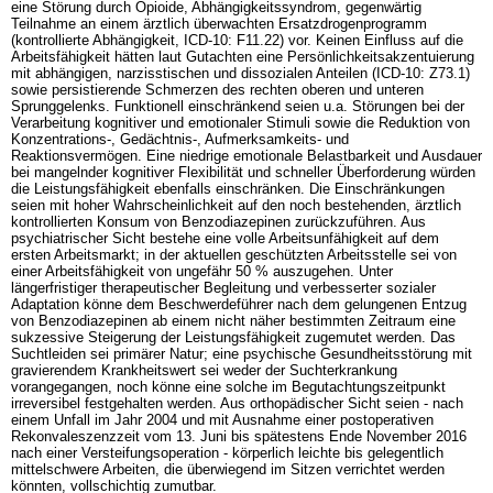
eine Störung durch Opioide, Abhängigkeitssyndrom, gegenwärtig
Teilnahme an einem ärztlich überwachten Ersatzdrogenprogramm
(kontrollierte Abhängigkeit, ICD-10: F11.22) vor. Keinen Einfluss auf die
Arbeitsfähigkeit hätten laut Gutachten eine Persönlichkeitsakzentuierung
mit abhängigen, narzisstischen und dissozialen Anteilen (ICD-10: Z73.1)
sowie persistierende Schmerzen des rechten oberen und unteren
Sprunggelenks. Funktionell einschränkend seien u.a. Störungen bei der
Verarbeitung kognitiver und emotionaler Stimuli sowie die Reduktion von
Konzentrations-, Gedächtnis-, Aufmerksamkeits- und
Reaktionsvermögen. Eine niedrige emotionale Belastbarkeit und Ausdauer
bei mangelnder kognitiver Flexibilität und schneller Überforderung würden
die Leistungsfähigkeit ebenfalls einschränken. Die Einschränkungen
seien mit hoher Wahrscheinlichkeit auf den noch bestehenden, ärztlich
kontrollierten Konsum von Benzodiazepinen zurückzuführen. Aus
psychiatrischer Sicht bestehe eine volle Arbeitsunfähigkeit auf dem
ersten Arbeitsmarkt; in der aktuellen geschützten Arbeitsstelle sei von
einer Arbeitsfähigkeit von ungefähr 50 % auszugehen. Unter
längerfristiger therapeutischer Begleitung und verbesserter sozialer
Adaptation könne dem Beschwerdeführer nach dem gelungenen Entzug
von Benzodiazepinen ab einem nicht näher bestimmten Zeitraum eine
sukzessive Steigerung der Leistungsfähigkeit zugemutet werden. Das
Suchtleiden sei primärer Natur; eine psychische Gesundheitsstörung mit
gravierendem Krankheitswert sei weder der Suchterkrankung
vorangegangen, noch könne eine solche im Begutachtungszeitpunkt
irreversibel festgehalten werden. Aus orthopädischer Sicht seien - nach
einem Unfall im Jahr 2004 und mit Ausnahme einer postoperativen
Rekonvaleszenzzeit vom 13. Juni bis spätestens Ende November 2016
nach einer Versteifungsoperation - körperlich leichte bis gelegentlich
mittelschwere Arbeiten, die überwiegend im Sitzen verrichtet werden
könnten, vollschichtig zumutbar.