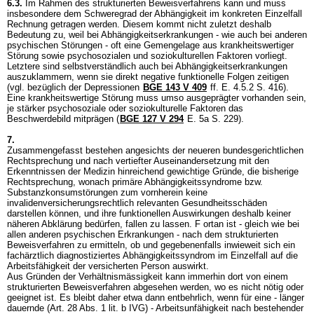
6.3.
Im Rahmen des strukturierten Beweisverfahrens kann und muss
insbesondere dem Schweregrad der Abhängigkeit im konkreten Einzelfall
Rechnung getragen werden. Diesem kommt nicht zuletzt deshalb
Bedeutung zu, weil bei Abhängigkeitserkrankungen - wie auch bei anderen
psychischen Störungen - oft eine Gemengelage aus krankheitswertiger
Störung sowie psychosozialen und soziokulturellen Faktoren vorliegt.
Letztere sind selbstverständlich auch bei Abhängigkeitserkrankungen
auszuklammern, wenn sie direkt negative funktionelle Folgen zeitigen
(vgl. bezüglich der Depressionen
BGE 143 V 409
ff. E. 4.5.2 S. 416).
Eine krankheitswertige Störung muss umso ausgeprägter vorhanden sein,
je stärker psychosoziale oder soziokulturelle Faktoren das
Beschwerdebild mitprägen (
BGE 127 V 294
E. 5a S. 229).
7.
Zusammengefasst bestehen angesichts der neueren bundesgerichtlichen
Rechtsprechung und nach vertiefter Auseinandersetzung mit den
Erkenntnissen der Medizin hinreichend gewichtige Gründe, die bisherige
Rechtsprechung, wonach primäre Abhängigkeitssyndrome bzw.
Substanzkonsumstörungen zum vornherein keine
invalidenversicherungsrechtlich relevanten Gesundheitsschäden
darstellen können, und ihre funktionellen Auswirkungen deshalb keiner
näheren Abklärung bedürfen, fallen zu lassen. F ortan ist - gleich wie bei
allen anderen psychischen Erkrankungen - nach dem strukturierten
Beweisverfahren zu ermitteln, ob und gegebenenfalls inwieweit sich ein
fachärztlich diagnostiziertes Abhängigkeitssyndrom im Einzelfall auf die
Arbeitsfähigkeit der versicherten Person auswirkt.
Aus Gründen der Verhältnismässigkeit kann immerhin dort von einem
strukturierten Beweisverfahren abgesehen werden, wo es nicht nötig oder
geeignet ist. Es bleibt daher etwa dann entbehrlich, wenn für eine - länger
dauernde (
Art. 28 Abs. 1 lit. b IVG
) - Arbeitsunfähigkeit nach bestehender