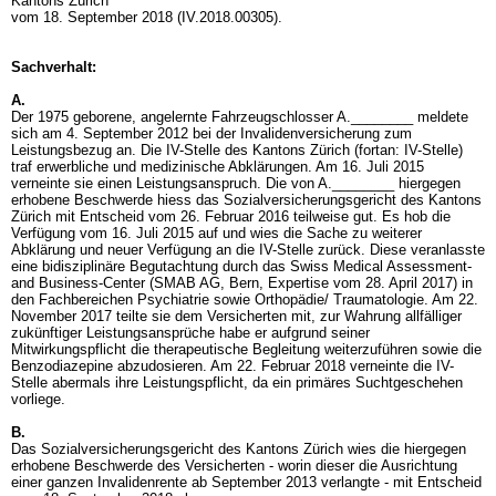
Kantons Zürich
vom 18. September 2018 (IV.2018.00305).
Sachverhalt:
A.
Der 1975 geborene, angelernte Fahrzeugschlosser A.________ meldete
sich am 4. September 2012 bei der Invalidenversicherung zum
Leistungsbezug an. Die IV-Stelle des Kantons Zürich (fortan: IV-Stelle)
traf erwerbliche und medizinische Abklärungen. Am 16. Juli 2015
verneinte sie einen Leistungsanspruch. Die von A.________ hiergegen
erhobene Beschwerde hiess das Sozialversicherungsgericht des Kantons
Zürich mit Entscheid vom 26. Februar 2016 teilweise gut. Es hob die
Verfügung vom 16. Juli 2015 auf und wies die Sache zu weiterer
Abklärung und neuer Verfügung an die IV-Stelle zurück. Diese veranlasste
eine bidisziplinäre Begutachtung durch das Swiss Medical Assessment-
and Business-Center (SMAB AG, Bern, Expertise vom 28. April 2017) in
den Fachbereichen Psychiatrie sowie Orthopädie/ Traumatologie. Am 22.
November 2017 teilte sie dem Versicherten mit, zur Wahrung allfälliger
zukünftiger Leistungsansprüche habe er aufgrund seiner
Mitwirkungspflicht die therapeutische Begleitung weiterzuführen sowie die
Benzodiazepine abzudosieren. Am 22. Februar 2018 verneinte die IV-
Stelle abermals ihre Leistungspflicht, da ein primäres Suchtgeschehen
vorliege.
B.
Das Sozialversicherungsgericht des Kantons Zürich wies die hiergegen
erhobene Beschwerde des Versicherten - worin dieser die Ausrichtung
einer ganzen Invalidenrente ab September 2013 verlangte - mit Entscheid