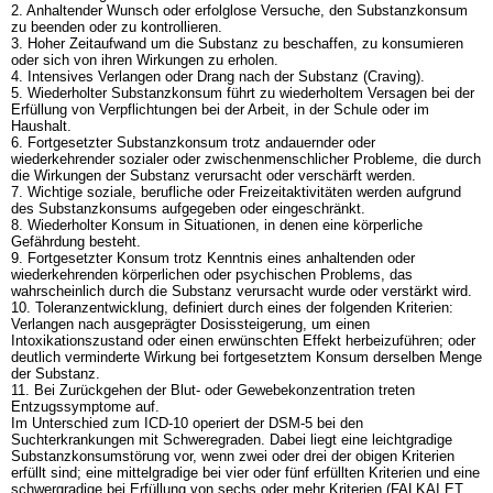
2. Anhaltender Wunsch oder erfolglose Versuche, den Substanzkonsum
zu beenden oder zu kontrollieren.
3. Hoher Zeitaufwand um die Substanz zu beschaffen, zu konsumieren
oder sich von ihren Wirkungen zu erholen.
4. Intensives Verlangen oder Drang nach der Substanz (Craving).
5. Wiederholter Substanzkonsum führt zu wiederholtem Versagen bei der
Erfüllung von Verpflichtungen bei der Arbeit, in der Schule oder im
Haushalt.
6. Fortgesetzter Substanzkonsum trotz andauernder oder
wiederkehrender sozialer oder zwischenmenschlicher Probleme, die durch
die Wirkungen der Substanz verursacht oder verschärft werden.
7. Wichtige soziale, berufliche oder Freizeitaktivitäten werden aufgrund
des Substanzkonsums aufgegeben oder eingeschränkt.
8. Wiederholter Konsum in Situationen, in denen eine körperliche
Gefährdung besteht.
9. Fortgesetzter Konsum trotz Kenntnis eines anhaltenden oder
wiederkehrenden körperlichen oder psychischen Problems, das
wahrscheinlich durch die Substanz verursacht wurde oder verstärkt wird.
10. Toleranzentwicklung, definiert durch eines der folgenden Kriterien:
Verlangen nach ausgeprägter Dosissteigerung, um einen
Intoxikationszustand oder einen erwünschten Effekt herbeizuführen; oder
deutlich verminderte Wirkung bei fortgesetztem Konsum derselben Menge
der Substanz.
11. Bei Zurückgehen der Blut- oder Gewebekonzentration treten
Entzugssymptome auf.
Im Unterschied zum ICD-10 operiert der DSM-5 bei den
Suchterkrankungen mit Schweregraden. Dabei liegt eine leichtgradige
Substanzkonsumstörung vor, wenn zwei oder drei der obigen Kriterien
erfüllt sind; eine mittelgradige bei vier oder fünf erfüllten Kriterien und eine
schwergradige bei Erfüllung von sechs oder mehr Kriterien (FALKAI ET.