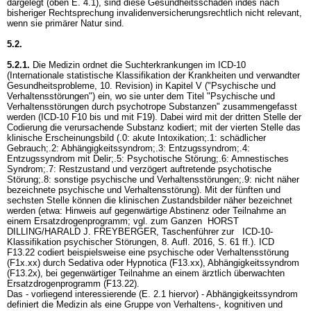
dargelegt (oben E. 4.1), sind diese Gesundheitsschäden indes nach
bisheriger Rechtsprechung invalidenversicherungsrechtlich nicht relevant,
wenn sie primärer Natur sind.
5.2.
5.2.1.
Die Medizin ordnet die Suchterkrankungen im ICD-10
(Internationale statistische Klassifikation der Krankheiten und verwandter
Gesundheitsprobleme, 10. Revision) in Kapitel V ("Psychische und
Verhaltensstörungen") ein, wo sie unter dem Titel "Psychische und
Verhaltensstörungen durch psychotrope Substanzen" zusammengefasst
werden (ICD-10 F10 bis und mit F19). Dabei wird mit der dritten Stelle der
Codierung die verursachende Substanz kodiert; mit der vierten Stelle das
klinische Erscheinungsbild (.0: akute Intoxikation;.1: schädlicher
Gebrauch;.2: Abhängigkeitssyndrom;.3: Entzugssyndrom;.4:
Entzugssyndrom mit Delir;.5: Psychotische Störung;.6: Amnestisches
Syndrom;.7: Restzustand und verzögert auftretende psychotische
Störung;.8: sonstige psychische und Verhaltensstörungen;.9: nicht näher
bezeichnete psychische und Verhaltensstörung). Mit der fünften und
sechsten Stelle können die klinischen Zustandsbilder näher bezeichnet
werden (etwa: Hinweis auf gegenwärtige Abstinenz oder Teilnahme an
einem Ersatzdrogenprogramm; vgl. zum Ganzen HORST
DILLING/HARALD J. FREYBERGER, Taschenführer zur ICD-10-
Klassifikation psychischer Störungen, 8. Aufl. 2016, S. 61 ff.). ICD
F13.22 codiert beispielsweise eine psychische oder Verhaltensstörung
(F1x.xx) durch Sedativa oder Hypnotica (F13.xx), Abhängigkeitssyndrom
(F13.2x), bei gegenwärtiger Teilnahme an einem ärztlich überwachten
Ersatzdrogenprogramm (F13.22).
Das - vorliegend interessierende (E. 2.1 hiervor) - Abhängigkeitssyndrom
definiert die Medizin als eine Gruppe von Verhaltens-, kognitiven und