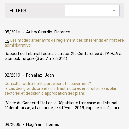
FILTRES
05/2016
Aubry Girardin
Florence
Les modes alternatifs de règlement des différends en matière
administrative
Rapport du Tribunal fédérale suisse. XIè Conférence de l'AIHJA à
Istanbul, Turquie (3 au 7 mai 2016)
02/2019
Fonjallaz
Jean
Consulter autrement, participer effectivement? :
le cas des grands projets d'infrastructures en droit suisse, plan
sectoriel et décision d'approbation des plans
(Visite du Conseil d'Etat de la République française au Tribunal
fédéral suisse, à Lausanne, le 4 février 2019, exposé mis à jour)
09/2006
Hugi Yar
Thomas