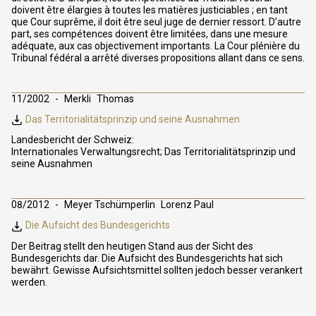
doivent être élargies à toutes les matières justiciables ; en tant
que Cour suprême, il doit être seul juge de dernier ressort. D’autre
part, ses compétences doivent être limitées, dans une mesure
adéquate, aux cas objectivement importants. La Cour plénière du
Tribunal fédéral a arrêté diverses propositions allant dans ce sens.
11/2002
Merkli
Thomas
Das Territorialitätsprinzip und seine Ausnahmen
Landesbericht der Schweiz:
Internationales Verwaltungsrecht; Das Territorialitätsprinzip und
seine Ausnahmen
08/2012
Meyer Tschümperlin
Lorenz Paul
Die Aufsicht des Bundesgerichts
Der Beitrag stellt den heutigen Stand aus der Sicht des
Bundesgerichts dar. Die Aufsicht des Bundesgerichts hat sich
bewährt. Gewisse Aufsichtsmittel sollten jedoch besser verankert
werden.