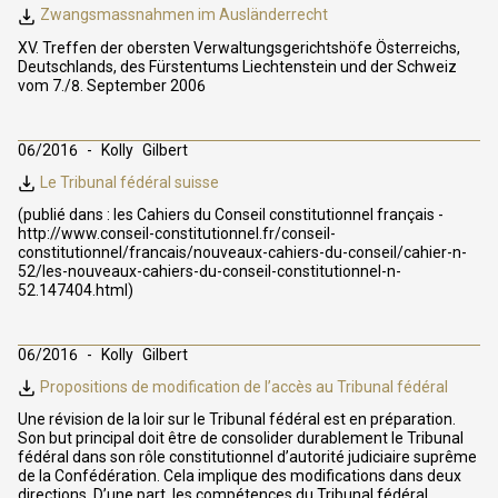
Zwangsmassnahmen im Ausländerrecht
XV. Treffen der obersten Verwaltungsgerichtshöfe Österreichs,
Deutschlands, des Fürstentums Liechtenstein und der Schweiz
vom 7./8. September 2006
06/2016
Kolly
Gilbert
Le Tribunal fédéral suisse
(publié dans : les Cahiers du Conseil constitutionnel français -
http://www.conseil-constitutionnel.fr/conseil-
constitutionnel/francais/nouveaux-cahiers-du-conseil/cahier-n-
52/les-nouveaux-cahiers-du-conseil-constitutionnel-n-
52.147404.html)
06/2016
Kolly
Gilbert
Propositions de modification de l’accès au Tribunal fédéral
Une révision de la loir sur le Tribunal fédéral est en préparation.
Son but principal doit être de consolider durablement le Tribunal
fédéral dans son rôle constitutionnel d’autorité judiciaire suprême
de la Confédération. Cela implique des modifications dans deux
directions. D’une part, les compétences du Tribunal fédéral