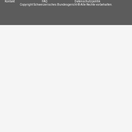
Kontakt
FAQ
Datenschutzpolitik
Copyright Schweizerisches Bundesgericht © Alle Rechte vorbehalten.