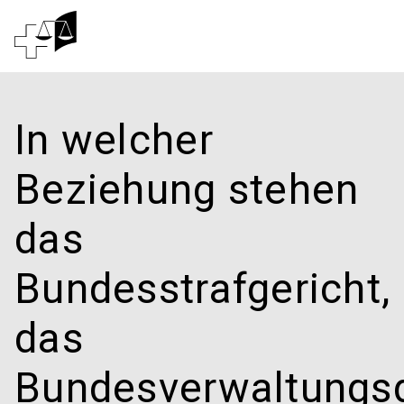
Rechtsprechung
In welcher
Bundesgericht
Beziehung stehen
Arbeiten am Bundesgericht
das
Medien
Bundesstrafgericht,
Kontakt
das
Elektronischer Verkehr
Bundesverwaltungsg