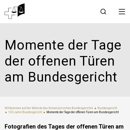
Rechtsprechung
Momente der Tage
Bundesgericht
der offenen Türen
Arbeiten am Bundesgericht
am Bundesgericht
Medien
Kontakt
Willkommen auf der Website des Schweizerischen Bundesgerichts
Bundesgericht
150 Jahre Bundesgericht
Momente der Tage der offenen Türen am Bundesgericht
Elektronischer Verkehr
Fotografien des Tages der offenen Türen am