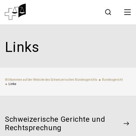
Rechtsprechung
Links
Bundesgericht
Arbeiten am Bundesgericht
Willkommen auf der Website des Schweizerischen Bundesgerichts
Bundesgericht
Links
Medien
Kontakt
Schweizerische Gerichte und
Elektronischer Verkehr
Rechtsprechung