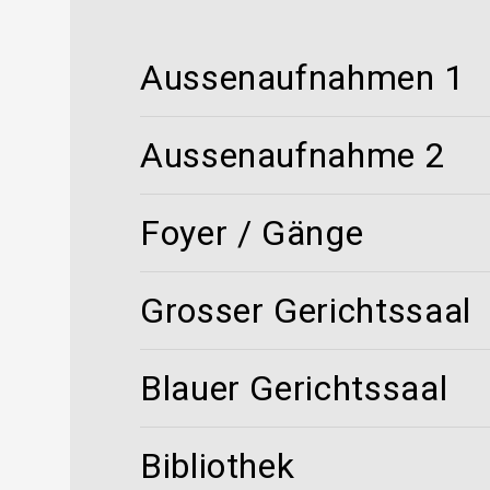
Social media
Elektronischer Verkehr
Bibliotheken
Aussenaufnahmen 1
Virtueller Rundgang
eDossier Gerichte / Justitia 4.0
Aussenaufnahme 2
Internationales Haager Richternetzwerk
Links
FAQ
Foyer / Gänge
Newsletter
Grosser Gerichtssaal
Blauer Gerichtssaal
Bibliothek