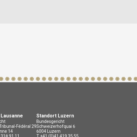
Wann tritt ein Bundesgerichtsentscheid in Kraft?
Wer kann einen Antrag stellen um Bestätigung, dass beim
Bundesgericht keine Beschwerde eingegangen ist?
Wo finde ich Bundesgerichtsentscheide, die mich
interessieren?
Ist es möglich, einen Entscheid, welcher auf Internet
publiziert ist, im PDF-Format herunterzuladen?
Kann die Rechtskraft eines Bundesgerichtsentscheides
bescheinigt werden?
Werden die Urteile des Bundesgerichts übersetzt?
T
z Lausanne
Standort Luzern
cht
Bundesgericht
ribunal-Fédéral 29
Schweizerhofquai 6
nne 14
6004 Luzern
 318 91 11
T +41 (0)41 419 35 55