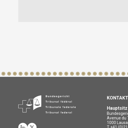
KONTAK
Hauptsit
Bundesgeri
Avenue du T
1000 Lausa
T +41 (0)21