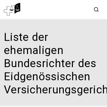
Rechtsprechung
Liste der
Bundesgericht
ehemaligen
Arbeiten am Bundesgericht
Bundesrichter des
Medien
Eidgenössischen
Kontakt
Versicherungsgeric
Elektronischer Verkehr