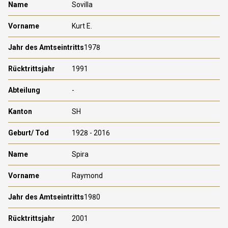
Sovilla
Kurt E.
1978
1991
-
SH
1928 - 2016
Spira
Raymond
1980
2001