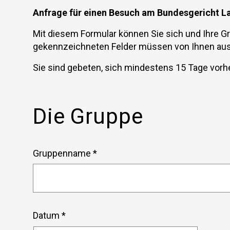
Social media
Elektronischer Verkehr
Anfrage für einen Besuch am Bundesgericht 
Bibliotheken
Mit diesem Formular können Sie sich und Ihre G
Virtueller Rundgang
gekennzeichneten Felder müssen von Ihnen aus
eDossier Gerichte / Justitia 4.0
Sie sind gebeten, sich mindestens 15 Tage vor
Internationales Haager Richternetzwerk
Links
FAQ
Die Gruppe
Newsletter
Gruppenname *
Datum *