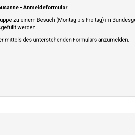
Bundesverwaltungsgericht und das Bundespatentgericht
Lausanne - Anmeldeformular
zum Bundesgericht?
Was hat es für Folgen, wenn der Europäische Gerichtshof für
ruppe zu einem Besuch (Montag bis Freitag) im Bundesge
Menschenrechte (EGMR) in Strassburg eine Beschwerde
gutheisst?
gefüllt werden.
Kann das Bundesgericht besichtigt werden ?
Kann eine öffentliche Beratung mitverfolgt werden?
her mittels des unterstehenden Formulars anzumelden.
Erteilt das Bundesgericht juristische Auskünfte?
Welche Entscheide kann ich beim Bundesgericht mit
Beschwerde anfechten?
Wo finde ich Informationen über die Voraussetzungen zur
Eingabe einer Beschwerde?
Muss ich durch einen Anwalt vertreten werden?
Wie kann ich eine Beschwerde elektronisch einreichen?
Wo finde ich Informationen zu den Fristen für die Einreichung
einer Beschwerde?
Wo finde ich Informationen zu den Kosten für eine
Beschwerde?
Kann ich eine Beschwerde auch einreichen, wenn ich nicht
über die erforderlichen Mittel verfüge (unentgeltliche
Rechtspflege)?
Welche Bedeutung haben Bundesgerichtsentscheide?