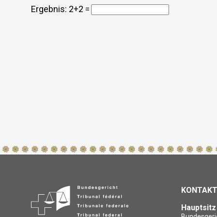
Ergebnis:
2+2 =
KONTAK
Hauptsit
Bundesgeri