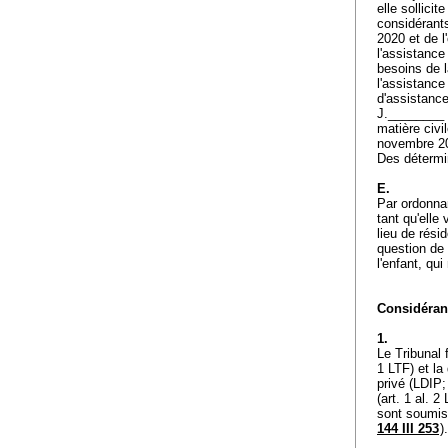
elle sollici
considérants
2020 et de l
l'assistance
besoins de l
l'assistance
d'assistance
J.________ l
matière civi
novembre 20
Des détermin
E.
Par ordonnan
tant qu'elle 
lieu de rési
question de
l'enfant, qu
Considérant
1.
Le Tribunal 
1 LTF
) et la
privé (LDIP
(
art. 1 al. 2
sont soumis
144 III 253
)