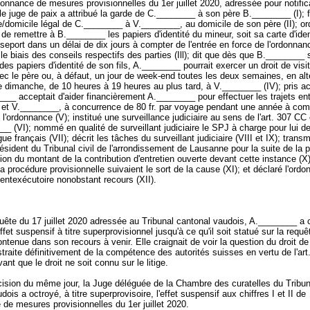
onnance de mesures provisionnelles du 1er juillet 2020, adressée pour notifica
, le juge de paix a attribué la garde de C.________ à son père B.________ (I); fi
/domicile légal de C.________ à V.________, au domicile de son père (II); o
e remettre à B.________ les papiers d'identité du mineur, soit sa carte d'iden
eport dans un délai de dix jours à compter de l'entrée en force de l'ordonnan
le biais des conseils respectifs des parties (Ill); dit que dès que B.________ 
es papiers d'identité de son fils, A.________ pourrait exercer un droit de visi
ec le père ou, à défaut, un jour de week-end toutes les deux semaines, en alt
 dimanche, de 10 heures à 19 heures au plus tard, à V.________ (IV); pris act
__ acceptait d'aider financièrement A.________ pour effectuer les trajets en
et V.________, à concurrence de 80 fr. par voyage pendant une année à comp
 l'ordonnance (V); institué une surveillance judiciaire au sens de l'
art. 307 CC
_ (VI); nommé en qualité de surveillant judiciaire le SPJ à charge pour lui de
e français (VII); décrit les tâches du surveillant judiciaire (VIII et IX); transm
sident du Tribunal civil de l'arrondissement de Lausanne pour la suite de la 
ion du montant de la contribution d'entretien ouverte devant cette instance (X)
 la procédure provisionnelle suivaient le sort de la cause (XI); et déclaré l'ord
ntexécutoire nonobstant recours (XII).
uête du 17 juillet 2020 adressée au Tribunal cantonal vaudois, A.________ a 
'effet suspensif à titre superprovisionnel jusqu'à ce qu'il soit statué sur la requê
ntenue dans son recours à venir. Elle craignait de voir la question du droit de
straite définitivement de la compétence des autorités suisses en vertu de l'art.
nt que le droit ne soit connu sur le litige.
ision du même jour, la Juge déléguée de la Chambre des curatelles du Tribun
ois a octroyé, à titre superprovisoire, l'effet suspensif aux chiffres I et II de
 de mesures provisionnelles du 1er juillet 2020.