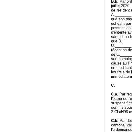
B.h.
Par ord
juillet 2020
de résidence
A.________ d
que son pass
échéant par 
possession d
d'entente av
samedi ou le
que B.______
U.________ 
réception de
de C._______
son homologu
cause au Pré
en modificat
les frais de
immédiateme
C.
C.a.
Par req
l'octroi de l
suspensif co
son fils sou
2 CLaH96 ava
C.b.
Par déc
cantonal vaud
l'ordonnance