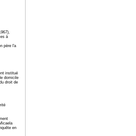
1967),
ces à
 père l'a
nt institué
le domicile
du droit de
rité
.
mment
Micaela
enquête en