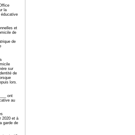
Office
r la
e éducative
nnelles et
omicile de
trique de
e
a
micile
mère sur
dentité de
Lorsque
epuis lors.
___ ont
cative au
es
r 2020 et à
la garde de