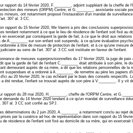
r rapport du 14 février 2020, F.________, adjoint suppléant de la cheffe de l'
 protection des mineurs (ORPM) Centre, et G.________, assistante sociale pou
es mineurs, ont notamment proposé l'instauration d'un mandat de surveillanc
'
art. 307 al. 3 CC
.
n rapport du 15 février 2020, Me Vaerini a pris des conclusions superprovisio
les tendant notamment à ce que le lieu de résidence de l'enfant soit fixé au d
i en exercerait par conséquent la garde de fait, à ce que le droit aux relations
s de A.________ sur son enfant soit suspendu, à ce qu'une évaluation psychia
 ordonnée à titre de mesure de protection de l'enfant, et à ce qu'une mesure d
judiciaire au sens de l'
art. 307 al. 3 CC
soit instituée en faveur de l'enfant.
onnance de mesures superprovisionnelles du 17 février 2020, la juge de paix 
t que la garde de fait de l'enfant C.________ était attribuée à son père, le do
nfant demeurant auprès de sa mère, a dit que les relations personnelles de la 
ient suspendues et a ordonné à A.________ de remettre au père les papiers d'i
'ici au 20 février 2020, le cas échéant par le biais des conseils respectifs. 
 a été rendue, l'enfant se trouvait auprès de son père à V.________. II y vit d
r rapport du 28 mai 2020, H.________, cheffe de l'ORPM Centre, et G._____
ur demande du 14 février 2020 tendant à ce qu'un mandat de surveillance édu
t. 307 al. 3 CC
soit confié au SPJ.
s déterminations du 2 juin 2020, A.________ a notamment conclu au rejet d
prises par la curatrice ad hoc de représentation dans son rapport du 15 févrie
eu de résidence de l'enfant soit fixé au domicile de sa mère, qui en exercerait 