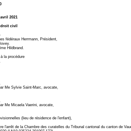
0
 avril 2021
droit civil
n
es fédéraux Herrmann, Président,
Bovey.
 Mme Hildbrand.
 à la procédure
,
,
par Me Sylvie Saint-Marc, avocate,
,
par Me Micaela Vaerini, avocate,
isionnelles (lieu de résidence de l'enfant),
re l'arrêt de la Chambre des curatelles du Tribunal cantonal du canton de Vau