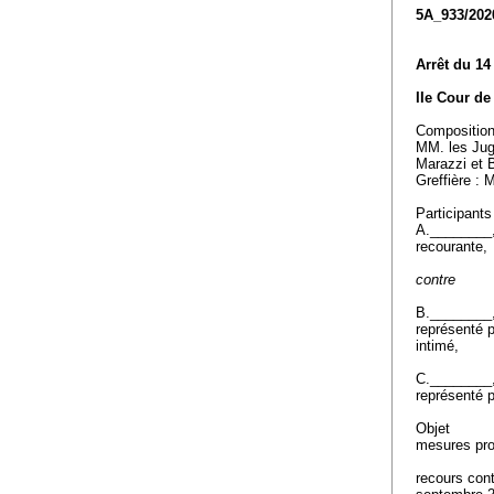
5A_933/202
Arrêt du 14
IIe Cour de 
Compositio
MM. les Jug
Marazzi et 
Greffière :
Participants
A.________
recourante,
contre
B.________
représenté 
intimé,
C.________
représenté 
Objet
mesures prov
recours cont