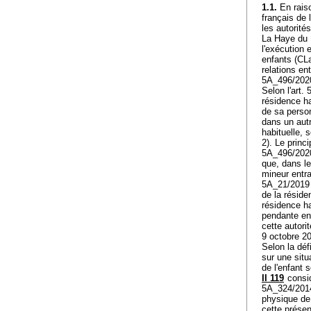
1.1.
En raiso
français de l
les autorit
La Haye du 
l'exécution 
enfants (CLa
relations en
5A_496/2020
Selon l'art. 
résidence ha
de sa person
dans un autr
habituelle, 
2). Le princ
5A_496/2020 
que, dans le
mineur entr
5A_21/2019 p
de la réside
résidence h
pendante en 
cette autori
9 octobre 2
Selon la déf
sur une situ
de l'enfant 
II 119
consid
5A_324/2014
physique de 
cette présen