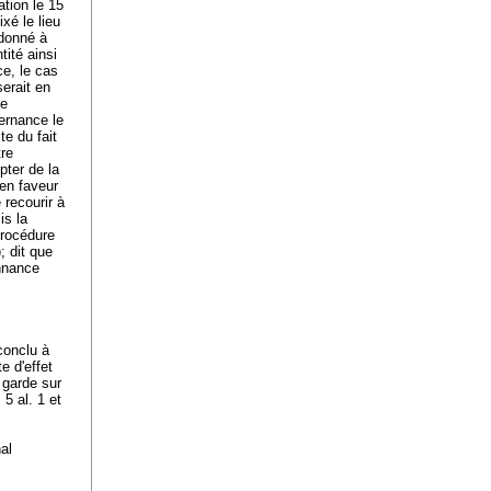
tion le 15
xé le lieu
rdonné à
tité ainsi
ce, le cas
serait en
te
ernance le
e du fait
tre
ter de la
en faveur
 recourir à
is la
procédure
; dit que
onnance
conclu à
te d'effet
 garde sur
 5 al. 1 et
al