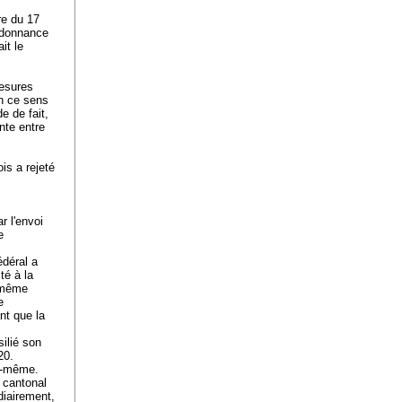
re du 17
ordonnance
it le
mesures
en ce sens
e de fait,
ente entre
is a rejeté
r l'envoi
e
édéral a
té à la
e même
e
ant que la
silié son
020.
le-même.
s cantonal
diairement,