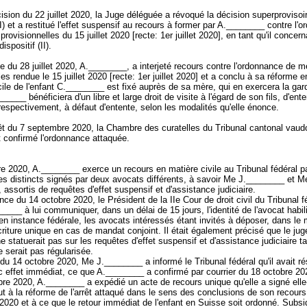
sion du 22 juillet 2020, la Juge déléguée a révoqué la décision superprovisoi
 (I) et a restitué l'effet suspensif au recours à former par A.________ contre l'
ovisionnelles du 15 juillet 2020 [recte: 1er juillet 2020], en tant qu'il concerna
 dispositif (II).
e du 28 juillet 2020, A.________, a interjeté recours contre l'ordonnance de 
les rendue le 15 juillet 2020 [recte: 1er juillet 2020] et a conclu à sa réforme 
ile de l'enfant C.________ est fixé auprès de sa mère, qui en exercera la gard
_____ bénéficiera d'un libre et large droit de visite à l'égard de son fils, d'ent
 respectivement, à défaut d'entente, selon les modalités qu'elle énonce.
êt du 7 septembre 2020, la Chambre des curatelles du Tribunal cantonal vaudo
et confirmé l'ordonnance attaquée.
e 2020, A.________ exerce un recours en matière civile au Tribunal fédéral pa
es distincts signés par deux avocats différents, à savoir Me J.________ et M
assortis de requêtes d'effet suspensif et d'assistance judiciaire.
ce du 14 octobre 2020, le Président de la IIe Cour de droit civil du Tribunal f
_____ à lui communiquer, dans un délai de 15 jours, l'identité de l'avocat habili
en instance fédérale, les avocats intéressés étant invités à déposer, dans l
criture unique en cas de mandat conjoint. Il était également précisé que le jug
ne statuerait pas sur les requêtes d'effet suspensif et d'assistance judiciaire t
 serait pas régularisée.
 du 14 octobre 2020, Me J.________ a informé le Tribunal fédéral qu'il avait ré
 effet immédiat, ce que A.________ a confirmé par courrier du 18 octobre 2
re 2020, A.________ a expédié un acte de recours unique qu'elle a signé el
ut à la réforme de l'arrêt attaqué dans le sens des conclusions de son recour
t 2020 et à ce que le retour immédiat de l'enfant en Suisse soit ordonné. Subsi