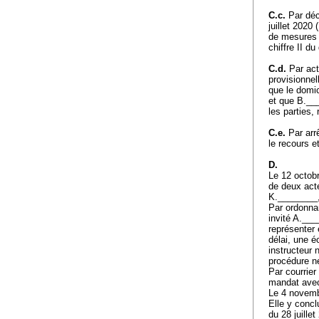
C.c.
Par déci
juillet 2020
de mesures pr
chiffre II du
C.d.
Par act
provisionnel
que le domic
et que B.___
les parties,
C.e.
Par arr
le recours 
D.
Le 12 octobr
de deux act
K.________, 
Par ordonnan
invité A.___
représenter 
délai, une é
instructeur 
procédure ne
Par courrier
mandat avec
Le 4 novemb
Elle y concl
du 28 juille