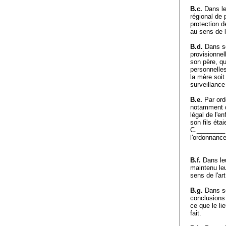
B.c.
Dans leu
régional de
protection d
au sens de l
B.d.
Dans so
provisionnel
son père, qu
personnelle
la mère soit
surveillance 
B.e.
Par ord
notamment di
légal de l'e
son fils éta
C.________ d
l'ordonnance
B.f.
Dans leu
maintenu le
sens de l'
ar
B.g.
Dans se
conclusions 
ce que le li
fait.