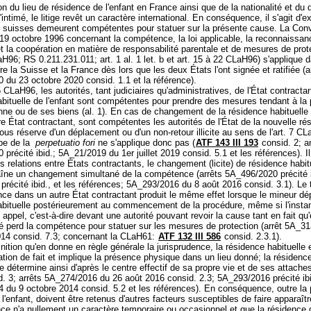
n du lieu de résidence de l'enfant en France ainsi que de la nationalité et du 
'intimé, le litige revêt un caractère international. En conséquence, il s'agit d'e
és suisses demeurent compétentes pour statuer sur la présente cause. La Con
19 octobre 1996 concernant la compétence, la loi applicable, la reconnaissan
et la coopération en matière de responsabilité parentale et de mesures de prot
H96; RS 0.211.231.011; art. 1 al. 1 let. b et art. 15 à 22 CLaH96) s'applique 
tre la Suisse et la France dès lors que les deux États l'ont signée et ratifiée (a
 du 23 octobre 2020 consid. 1.1 et la référence).
5 CLaH96, les autorités, tant judiciaires qu'administratives, de l'État contractan
bituelle de l'enfant sont compétentes pour prendre des mesures tendant à la 
ne ou de ses biens (al. 1). En cas de changement de la résidence habituelle 
e État contractant, sont compétentes les autorités de l'État de la nouvelle ré
sous réserve d'un déplacement ou d'un non-retour illicite au sens de l'art. 7 CL
ipe de la
perpetuatio fori
ne s'applique donc pas (
ATF 143 III 193
consid. 2; ar
précité ibid.; 5A_21/2019 du 1er juillet 2019 consid. 5.1 et les références). Il
s relations entre États contractants, le changement (licite) de résidence habit
aîne un changement simultané de la compétence (arrêts 5A_496/2020 précité i
récité ibid., et les références; 5A_293/2016 du 8 août 2016 consid. 3.1). Le t
nce dans un autre État contractant produit le même effet lorsque le mineur dé
abituelle postérieurement au commencement de la procédure, même si l'insta
appel, c'est-à-dire devant une autorité pouvant revoir la cause tant en fait qu'
té perd la compétence pour statuer sur les mesures de protection (arrêt 5A_3
014 consid. 7.3; concernant la CLaH61:
ATF 132 III 586
consid. 2.3.1).
inition qu'en donne en règle générale la jurisprudence, la résidence habituelle
ation de fait et implique la présence physique dans un lieu donné; la résidence
se détermine ainsi d'après le centre effectif de sa propre vie et de ses attaches
. 3; arrêts 5A_274/2016 du 26 août 2016 consid. 2.3; 5A_293/2016 précité ibi
 du 9 octobre 2014 consid. 5.2 et les références). En conséquence, outre la
l'enfant, doivent être retenus d'autres facteurs susceptibles de faire apparaît
ce n'a nullement un caractère temporaire ou occasionnel et que la résidence d