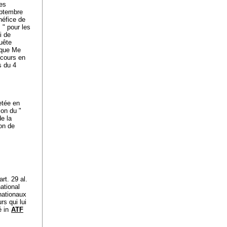
des
eptembre
néfice de
 " pour les
i de
uête
s que Me
ecours en
s du 4
etée en
ion du "
de la
on de
art. 29 al.
national
rnationaux
rs qui lui
é in
ATF