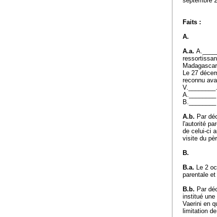
septembre 
Faits :
A.
A.a.
A._____
ressortissan
Madagasca
Le 27 décem
reconnu avan
V.________.
A.________ 
B.________ e
A.b.
Par déc
l'autorité p
de celui-ci 
visite du pè
B.
B.a.
Le 2 oct
parentale e
B.b.
Par déc
institué un
Vaerini en q
limitation d