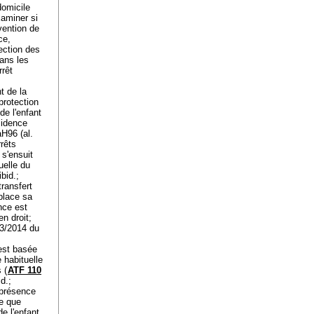
domicile
xaminer si
vention de
ce,
ection des
dans les
rrêt
t de la
protection
de l'enfant
sidence
aH96 (al.
rêts
 s'ensuit
uelle du
bid.;
ransfert
place sa
nce est
en droit;
13/2014 du
 est basée
 habituelle
 (
ATF 110
d.;
 présence
re que
e l'enfant