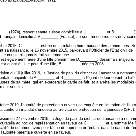
2020 (LN19.025224-201007 172).
___ (1974), ressortissante suisse domiciliée à U.________, et B.________ (
t français domicilié à V.________ (France), se sont rencontrés lors de vacan
r.
bre 2015, C.________ est né de la relation hors mariage des prénommés. Son
t sa naissance, le 16 novembre 2015, par-devant l'Officier de l'État civil de
 Le couple n'a jamais fait vie commune.
est également mère d'une fille prénommée D.________, désormais majeure.
st quant à lui le père d'une fille, E.________, née en 2008.
ision du 10 juillet 2019, la Justice de paix du district de Lausanne a notamme
arentale conjointe de A.________ et B.________ à l'égard de leur enfant, a fixé 
auprès de sa mère, qui en exercerait la garde de fait, et a arrêté les modalités 
re sur son fils.
obre 2019, l'autorité de protection a ouvert une enquête en limitation de l'auto
t a confié un mandat d'enquête au Service de protection de la jeunesse (SPJ)
ision du 27 novembre 2019, la Juge de paix du district de Lausanne a nota
e curatelle ad hoc de représentation en faveur de C.________ et a nommé Me 
ualité de curatrice avec pour tâche de représenter l'enfant dans le cadre de l'
e l'autorité parentale ouverte en sa faveur.