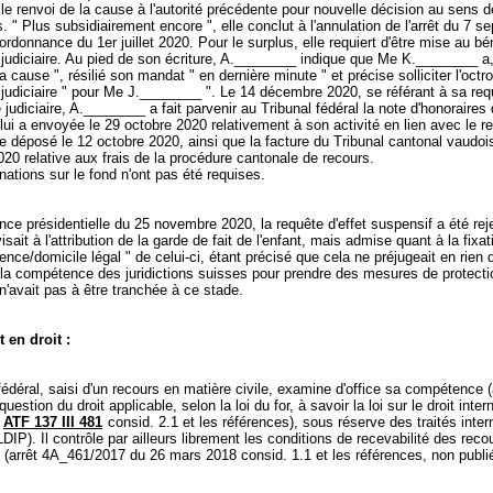
te le renvoi de la cause à l'autorité précédente pour nouvelle décision au sens 
. " Plus subsidiairement encore ", elle conclut à l'annulation de l'arrêt du 7 s
'ordonnance du 1er juillet 2020. Pour le surplus, elle requiert d'être mise au bé
 judiciaire. Au pied de son écriture, A.________ indique que Me K.________ a,
a cause ", résilié son mandat " en dernière minute " et précise solliciter l'octro
 judiciaire " pour Me J.________ ". Le 14 décembre 2020, se référant à sa req
 judiciaire, A.________ a fait parvenir au Tribunal fédéral la note d'honoraire
ui a envoyée le 29 octobre 2020 relativement à son activité en lien avec le r
le déposé le 12 octobre 2020, ainsi que la facture du Tribunal cantonal vaudoi
20 relative aux frais de la procédure cantonale de recours.
ations sur le fond n'ont pas été requises.
ce présidentielle du 25 novembre 2020, la requête d'effet suspensif a été rej
visait à l'attribution de la garde de fait de l'enfant, mais admise quant à la fixat
dence/domicile légal " de celui-ci, étant précisé que cela ne préjugeait en rien 
 la compétence des juridictions suisses pour prendre des mesures de protecti
i n'avait pas à être tranchée à ce stade.
 en droit :
fédéral, saisi d'un recours en matière civile, examine d'office sa compétence (
 question du droit applicable, selon la loi du for, à savoir la loi sur le droit inter
;
ATF 137 III 481
consid. 2.1 et les références), sous réserve des traités inte
 LDIP
). Il contrôle par ailleurs librement les conditions de recevabilité des recou
 (arrêt 4A_461/2017 du 26 mars 2018 consid. 1.1 et les références, non publi
.