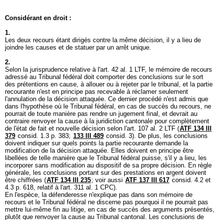
Considérant en droit :
1.
Les deux recours étant dirigés contre la même décision, il y a lieu de
joindre les causes et de statuer par un arrêt unique.
2.
Selon la jurisprudence relative à l'
art. 42 al. 1 LTF
, le mémoire de recours
adressé au Tribunal fédéral doit comporter des conclusions sur le sort
des prétentions en cause, à allouer ou à rejeter par le tribunal, et la partie
recourante n'est en principe pas recevable à réclamer seulement
l'annulation de la décision attaquée. Ce dernier procédé n'est admis que
dans l'hypothèse où le Tribunal fédéral, en cas de succès du recours, ne
pourrait de toute manière pas rendre un jugement final, et devrait au
contraire renvoyer la cause à la juridiction cantonale pour complètement
de l'état de fait et nouvelle décision selon l'
art. 107 al. 2 LTF
(
ATF 134 III
379
consid. 1.3 p. 383;
133 III 489
consid. 3). De plus, les conclusions
doivent indiquer sur quels points la partie recourante demande la
modification de la décision attaquée. Elles doivent en principe être
libellées de telle manière que le Tribunal fédéral puisse, s'il y a lieu, les
incorporer sans modification au dispositif de sa propre décision. En règle
générale, les conclusions portant sur des prestations en argent doivent
être chiffrées (
ATF 134 III 235
; voir aussi
ATF 137 III 617
consid. 4.2 et
4.3 p. 618, relatif à l'
art. 311 al. 1 CPC
).
En l'espèce, la défenderesse n'explique pas dans son mémoire de
recours et le Tribunal fédéral ne discerne pas pourquoi il ne pourrait pas
mettre lui-même fin au litige, en cas de succès des arguments présentés,
plutôt que renvoyer la cause au Tribunal cantonal. Les conclusions de