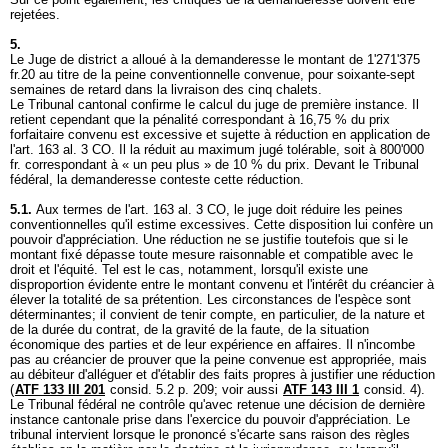
rejetées.
5.
Le Juge de district a alloué à la demanderesse le montant de 1'271'375
fr.20 au titre de la peine conventionnelle convenue, pour soixante-sept
semaines de retard dans la livraison des cinq chalets.
Le Tribunal cantonal confirme le calcul du juge de première instance. Il
retient cependant que la pénalité correspondant à 16,75 % du prix
forfaitaire convenu est excessive et sujette à réduction en application de
l'
art. 163 al. 3 CO
. Il la réduit au maximum jugé tolérable, soit à 800'000
fr. correspondant à « un peu plus » de 10 % du prix. Devant le Tribunal
fédéral, la demanderesse conteste cette réduction.
5.1.
Aux termes de l'
art. 163 al. 3 CO
, le juge doit réduire les peines
conventionnelles qu'il estime excessives. Cette disposition lui confère un
pouvoir d'appréciation. Une réduction ne se justifie toutefois que si le
montant fixé dépasse toute mesure raisonnable et compatible avec le
droit et l'équité. Tel est le cas, notamment, lorsqu'il existe une
disproportion évidente entre le montant convenu et l'intérêt du créancier à
élever la totalité de sa prétention. Les circonstances de l'espèce sont
déterminantes; il convient de tenir compte, en particulier, de la nature et
de la durée du contrat, de la gravité de la faute, de la situation
économique des parties et de leur expérience en affaires. Il n'incombe
pas au créancier de prouver que la peine convenue est appropriée, mais
au débiteur d'alléguer et d'établir des faits propres à justifier une réduction
(
ATF 133 III 201
consid. 5.2 p. 209; voir aussi
ATF 143 III 1
consid. 4).
Le Tribunal fédéral ne contrôle qu'avec retenue une décision de dernière
instance cantonale prise dans l'exercice du pouvoir d'appréciation. Le
tribunal intervient lorsque le prononcé s'écarte sans raison des règles