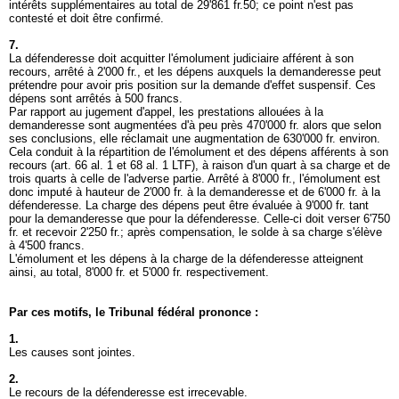
intérêts supplémentaires au total de 29'861 fr.50; ce point n'est pas
contesté et doit être confirmé.
7.
La défenderesse doit acquitter l'émolument judiciaire afférent à son
recours, arrêté à 2'000 fr., et les dépens auxquels la demanderesse peut
prétendre pour avoir pris position sur la demande d'effet suspensif. Ces
dépens sont arrêtés à 500 francs.
Par rapport au jugement d'appel, les prestations allouées à la
demanderesse sont augmentées d'à peu près 470'000 fr. alors que selon
ses conclusions, elle réclamait une augmentation de 630'000 fr. environ.
Cela conduit à la répartition de l'émolument et des dépens afférents à son
recours (art. 66 al. 1 et 68 al. 1 LTF), à raison d'un quart à sa charge et de
trois quarts à celle de l'adverse partie. Arrêté à 8'000 fr., l'émolument est
donc imputé à hauteur de 2'000 fr. à la demanderesse et de 6'000 fr. à la
défenderesse. La charge des dépens peut être évaluée à 9'000 fr. tant
pour la demanderesse que pour la défenderesse. Celle-ci doit verser 6'750
fr. et recevoir 2'250 fr.; après compensation, le solde à sa charge s'élève
à 4'500 francs.
L'émolument et les dépens à la charge de la défenderesse atteignent
ainsi, au total, 8'000 fr. et 5'000 fr. respectivement.
Par ces motifs, le Tribunal fédéral prononce :
1.
Les causes sont jointes.
2.
Le recours de la défenderesse est irrecevable.