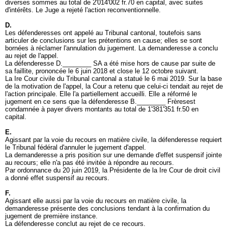
diverses sommes au total de 2'014'002 fr.70 en capital, avec suites
d'intérêts. Le Juge a rejeté l'action reconventionnelle.
D.
Les défenderesses ont appelé au Tribunal cantonal, toutefois sans
articuler de conclusions sur les prétentions en cause; elles se sont
bornées à réclamer l'annulation du jugement. La demanderesse a conclu
au rejet de l'appel.
La défenderesse D.________ SA a été mise hors de cause par suite de
sa faillite, prononcée le 6 juin 2018 et close le 12 octobre suivant.
La Ire Cour civile du Tribunal cantonal a statué le 6 mai 2019. Sur la base
de la motivation de l'appel, la Cour a retenu que celui-ci tendait au rejet de
l'action principale. Elle l'a partiellement accueilli. Elle a réformé le
jugement en ce sens que la défenderesse B.________ Frèresest
condamnée à payer divers montants au total de 1'381'351 fr.50 en
capital.
E.
Agissant par la voie du recours en matière civile, la défenderesse requiert
le Tribunal fédéral d'annuler le jugement d'appel.
La demanderesse a pris position sur une demande d'effet suspensif jointe
au recours; elle n'a pas été invitée à répondre au recours.
Par ordonnance du 20 juin 2019, la Présidente de la Ire Cour de droit civil
a donné effet suspensif au recours.
F.
Agissant elle aussi par la voie du recours en matière civile, la
demanderesse présente des conclusions tendant à la confirmation du
jugement de première instance.
La défenderesse conclut au rejet de ce recours.