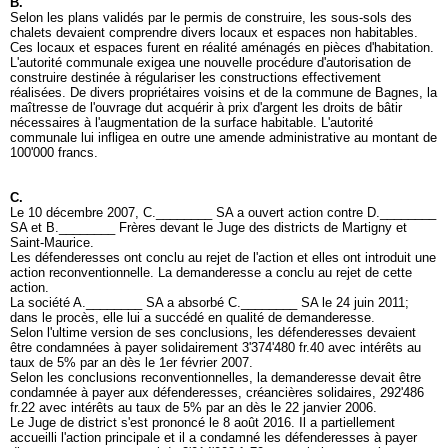
B.
Selon les plans validés par le permis de construire, les sous-sols des
chalets devaient comprendre divers locaux et espaces non habitables.
Ces locaux et espaces furent en réalité aménagés en pièces d'habitation.
L'autorité communale exigea une nouvelle procédure d'autorisation de
construire destinée à régulariser les constructions effectivement
réalisées. De divers propriétaires voisins et de la commune de Bagnes, la
maîtresse de l'ouvrage dut acquérir à prix d'argent les droits de bâtir
nécessaires à l'augmentation de la surface habitable. L'autorité
communale lui infligea en outre une amende administrative au montant de
100'000 francs.
C.
Le 10 décembre 2007, C.________ SA a ouvert action contre D.________
SA et B.________ Frères devant le Juge des districts de Martigny et
Saint-Maurice.
Les défenderesses ont conclu au rejet de l'action et elles ont introduit une
action reconventionnelle. La demanderesse a conclu au rejet de cette
action.
La société A.________ SA a absorbé C.________ SA le 24 juin 2011;
dans le procès, elle lui a succédé en qualité de demanderesse.
Selon l'ultime version de ses conclusions, les défenderesses devaient
être condamnées à payer solidairement 3'374'480 fr.40 avec intérêts au
taux de 5% par an dès le 1er février 2007.
Selon les conclusions reconventionnelles, la demanderesse devait être
condamnée à payer aux défenderesses, créancières solidaires, 292'486
fr.22 avec intérêts au taux de 5% par an dès le 22 janvier 2006.
Le Juge de district s'est prononcé le 8 août 2016. Il a partiellement
accueilli l'action principale et il a condamné les défenderesses à payer