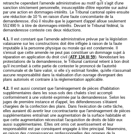
retranche cependant l'amende administrative au motif qu'il s'agit d'une
sanction strictement personnelle, insusceptible d'être reportée sur autrui
par une action en dommages-intérêts. Le Tribunal cantonal opère ensuite
une réduction de 10 % en raison d'une faute concomitante de la
demanderesse, d'où il résulte que le jugement d'appel alloue seulement
551'490 fr. à titre de dommages-intérêts. Devant le Tribunal fédéral, la
demanderesse conteste ces deux réductions.
4.1.
Il est constant que l'amende administrative prévue par la législation
valaisanne sur les constructions doit être infligée à raison de la faute
imputable à la personne physique ou morale qui est condamnée. Il
s'ensuit que cette amende ne peut pas constituer un dommage sujet à
réparation en application du droit civil (
ATF 134 III 59
). Nonobstant les
protestations de la demanderesse, le Tribunal cantonal retient à bon droit
qu'il incombait à cette partie de contester le prononcé de l'autorité
communale et de faire valoir, si elle s'y estimait fondée, qu'elle n'assumait
aucune responsabilité dans la réalisation d'un ouvrage divergeant des
plans autorisés et contraire à la réglementation applicable.
4.2.
Il est aussi constant que l'aménagement de pièces d'habitation
supplémentaires dans les sous-sols des chalets s'est accompli
conformément à une volonté exprimée par la demanderesse. Selon les
juges de première instance et d'appel, les défenderesses s'étaient
chargées de la confection des plans. Dans l'exécution de cette tâche,
elles auraient dû avertir leur cocontractante que l'aménagement de pièces
supplémentaires entraînait une augmentation de la surface habitable et
que cette augmentation nécessitait l'acquisition de droits de bâtir eux
aussi supplémentaires. Elles ont omis cet avertissement et leur
responsabilité est par conséquent engagée à titre principal. Néanmoins,
en raison des connaissances professionnelles des organes de la