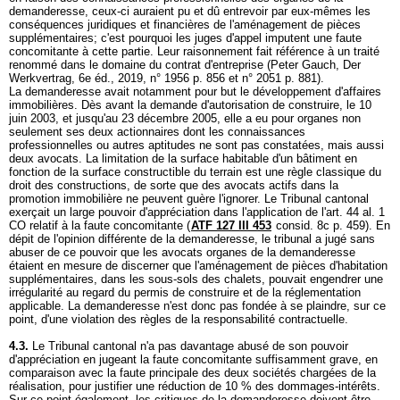
demanderesse, ceux-ci auraient pu et dû entrevoir par eux-mêmes les
conséquences juridiques et financières de l'aménagement de pièces
supplémentaires; c'est pourquoi les juges d'appel imputent une faute
concomitante à cette partie. Leur raisonnement fait référence à un traité
renommé dans le domaine du contrat d'entreprise (Peter Gauch, Der
Werkvertrag, 6e éd., 2019, n° 1956 p. 856 et n° 2051 p. 881).
La demanderesse avait notamment pour but le développement d'affaires
immobilières. Dès avant la demande d'autorisation de construire, le 10
juin 2003, et jusqu'au 23 décembre 2005, elle a eu pour organes non
seulement ses deux actionnaires dont les connaissances
professionnelles ou autres aptitudes ne sont pas constatées, mais aussi
deux avocats. La limitation de la surface habitable d'un bâtiment en
fonction de la surface constructible du terrain est une règle classique du
droit des constructions, de sorte que des avocats actifs dans la
promotion immobilière ne peuvent guère l'ignorer. Le Tribunal cantonal
exerçait un large pouvoir d'appréciation dans l'application de l'
art. 44 al. 1
CO
relatif à la faute concomitante (
ATF 127 III 453
consid. 8c p. 459). En
dépit de l'opinion différente de la demanderesse, le tribunal a jugé sans
abuser de ce pouvoir que les avocats organes de la demanderesse
étaient en mesure de discerner que l'aménagement de pièces d'habitation
supplémentaires, dans les sous-sols des chalets, pouvait engendrer une
irrégularité au regard du permis de construire et de la réglementation
applicable. La demanderesse n'est donc pas fondée à se plaindre, sur ce
point, d'une violation des règles de la responsabilité contractuelle.
4.3.
Le Tribunal cantonal n'a pas davantage abusé de son pouvoir
d'appréciation en jugeant la faute concomitante suffisamment grave, en
comparaison avec la faute principale des deux sociétés chargées de la
réalisation, pour justifier une réduction de 10 % des dommages-intérêts.
Sur ce point également, les critiques de la demanderesse doivent être