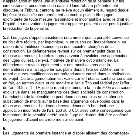
d'appréciation et fonde une éventuelle réduction de la pénalité sur les
circonstances concrètes de la cause. Dans l'affaire présentement
discutée, le Tribunal cantonal ne relève aucun élément au regard duquel
la pénalité calculée conformément au contrat puisse être jugée
exorbitante de toute mesure raisonnable et incompatible avec le droit et
l'équité. La motivation du jugement d'appel ne parvient donc pas à justifier
la réduction de la pénalité.
5.3.
Les juges d'appel considèrent notamment que la pénalité convenue
ne doit être réduite, par hypothèse, ni en raison de l'inexpérience ni en
raison de la faiblesse économique des sociétés chargées de la
construction. La défenderesse revient sur ce premier point dans sa
réponse au recours, toutefois sans parvenir à invalider une appréciation
des juges qui est, celle-ci, motivée de manière circonstanciée. La
défenderesse revient également sur des modifications que la
demanderesse a fait apporter aux plans durant l'été de 2004 et sur le
retard que ces modifications ont prétendument causé dans la réalisation
du projet. Cette argumentation est vaine car le Tribunal cantonal constate
en fait, en termes clairs et de manière à lier le Tribunal fédéral par l'effet
de l'
art. 105 al. 1 LTF
, que le retard postérieur à la fin de 2005 a sa cause
exclusive dans les manquements des deux sociétés de construction.
La réduction de la pénalité ne peut donc pas non plus se justifier par
substitution de motifs sur la base des arguments développés dans la
réponse au recours. La demanderesse dénonce à bon droit une
application incorrecte de l'
art. 163 al. 3 CO
, avec cette conséquence que
le montant de la pénalité arrêté par le Juge de district doit être confirmé.
Le jugement d'appel sera réformé sur ce point.
6.
Les jugements de première instance et d'appel allouent des dommages-