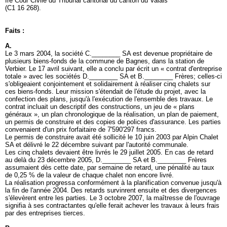
Ire Cour Civile du Tribunal cantonal du canton du Valais
(C1 16 268).
Faits :
A.
Le 3 mars 2004, la société C.________ SA est devenue propriétaire de
plusieurs biens-fonds de la commune de Bagnes, dans la station de
Verbier. Le 17 avril suivant, elle a conclu par écrit un « contrat d'entreprise
totale » avec les sociétés D.________ SA et B.________ Frères; celles-ci
s'obligeaient conjointement et solidairement à réaliser cinq chalets sur
ces biens-fonds. Leur mission s'étendait de l'étude du projet, avec la
confection des plans, jusqu'à l'exécution de l'ensemble des travaux. Le
contrat incluait un descriptif des constructions, un jeu de « plans
généraux », un plan chronologique de la réalisation, un plan de paiement,
un permis de construire et des copies de polices d'assurance. Les parties
convenaient d'un prix forfaitaire de 7'590'297 francs.
Le permis de construire avait été sollicité le 10 juin 2003 par Alpin Chalet
SA et délivré le 22 décembre suivant par l'autorité communale.
Les cinq chalets devaient être livrés le 29 juillet 2005. En cas de retard
au delà du 23 décembre 2005, D.________ SA et B.________ Frères
assumaient dès cette date, par semaine de retard, une pénalité au taux
de 0,25 % de la valeur de chaque chalet non encore livré.
La réalisation progressa conformément à la planification convenue jusqu'à
la fin de l'année 2004. Des retards survinrent ensuite et des divergences
s'élevèrent entre les parties. Le 3 octobre 2007, la maîtresse de l'ouvrage
signifia à ses contractantes qu'elle ferait achever les travaux à leurs frais
par des entreprises tierces.