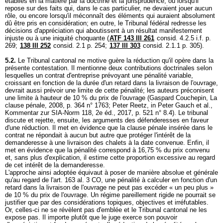
établies en la matière par la doctrine et la jurisprudence, ou lorsqu'il
repose sur des faits qui, dans le cas particulier, ne devaient jouer aucun
rôle, ou encore lorsqu'il méconnaît des éléments qui auraient absolument
dû être pris en considération; en outre, le Tribunal fédéral redresse les
décisions d'appréciation qui aboutissent à un résultat manifestement
injuste ou à une iniquité choquante (
ATF 143 III 261
consid. 4.2.5 i.f. p.
269;
138 III 252
consid. 2.1 p. 254;
137 III 303
consid. 2.1.1 p. 305).
5.2.
Le Tribunal cantonal ne motive guère la réduction qu'il opère dans la
présente contestation. Il mentionne deux contributions doctrinales selon
lesquelles un contrat d'entreprise prévoyant une pénalité variable,
croissant en fonction de la durée d'un retard dans la livraison de l'ouvrage,
devrait aussi prévoir une limite de cette pénalité; les auteurs préconisent
une limite à hauteur de 10 % du prix de l'ouvrage (Gaspard Couchepin, La
clause pénale, 2008, p. 364 n° 1763; Peter Reetz, in Peter Gauch et al.,
Kommentar zur SIA-Norm 118, 2e éd., 2017, p. 521 n° 8.4). Le tribunal
discute et rejette, ensuite, les arguments des défenderesses en faveur
d'une réduction. Il met en évidence que la clause pénale insérée dans le
contrat ne répondait à aucun but autre que protéger l'intérêt de la
demanderesse à une livraison des chalets à la date convenue. Enfin, il
met en évidence que la pénalité correspond à 16,75 % du prix convenu
et, sans plus d'explication, il estime cette proportion excessive au regard
de cet intérêt de la demanderesse.
L'approche ainsi adoptée équivaut à poser de manière absolue et générale
qu'au regard de l'
art. 163 al. 3 CO
, une pénalité à calculer en fonction d'un
retard dans la livraison de l'ouvrage ne peut pas excéder « un peu plus »
de 10 % du prix de l'ouvrage. Un régime pareillement rigide ne pourrait se
justifier que par des considérations topiques, objectives et irréfutables.
Or, celles-ci ne se révèlent pas d'emblée et le Tribunal cantonal ne les
expose pas. Il importe plutôt que le juge exerce son pouvoir