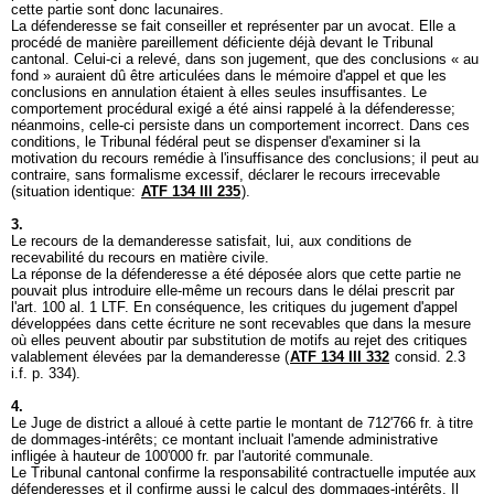
cette partie sont donc lacunaires.
La défenderesse se fait conseiller et représenter par un avocat. Elle a
procédé de manière pareillement déficiente déjà devant le Tribunal
cantonal. Celui-ci a relevé, dans son jugement, que des conclusions « au
fond » auraient dû être articulées dans le mémoire d'appel et que les
conclusions en annulation étaient à elles seules insuffisantes. Le
comportement procédural exigé a été ainsi rappelé à la défenderesse;
néanmoins, celle-ci persiste dans un comportement incorrect. Dans ces
conditions, le Tribunal fédéral peut se dispenser d'examiner si la
motivation du recours remédie à l'insuffisance des conclusions; il peut au
contraire, sans formalisme excessif, déclarer le recours irrecevable
(situation identique:
ATF 134 III 235
).
3.
Le recours de la demanderesse satisfait, lui, aux conditions de
recevabilité du recours en matière civile.
La réponse de la défenderesse a été déposée alors que cette partie ne
pouvait plus introduire elle-même un recours dans le délai prescrit par
l'
art. 100 al. 1 LTF
. En conséquence, les critiques du jugement d'appel
développées dans cette écriture ne sont recevables que dans la mesure
où elles peuvent aboutir par substitution de motifs au rejet des critiques
valablement élevées par la demanderesse (
ATF 134 III 332
consid. 2.3
i.f. p. 334).
4.
Le Juge de district a alloué à cette partie le montant de 712'766 fr. à titre
de dommages-intérêts; ce montant incluait l'amende administrative
infligée à hauteur de 100'000 fr. par l'autorité communale.
Le Tribunal cantonal confirme la responsabilité contractuelle imputée aux
défenderesses et il confirme aussi le calcul des dommages-intérêts. Il