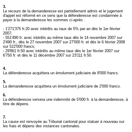
3.
Le recours de la demanderesse est partiellement admis et le jugement
d'appel est réformé en ce sens que la défenderesse est condamnée à
payer à la demanderesse les sommes ci-après :
- 1'271'375 fr.20 avec intérêts au taux de 5% par an dès le 1er février
2007;
- 551'490 fr. avec intérêts au même taux dès le 14 novembre 2007 sur
2'490 fr., dès le 27 novembre 2007 sur 27'000 fr. et dès le 6 février 2008
sur 522'000 francs;
- 29'861 fr.50 avec intérêts au même taux dès le 1er février 2007 sur
6'750 fr. et dès le 11 décembre 2007 sur 23'111 fr.50.
4.
La défenderesse acquittera un émolument judiciaire de 8'000 francs.
5.
La demanderesse acquittera un émolument judiciaire de 2'000 francs.
6.
La défenderesse versera une indemnité de 5'000 fr. à la demanderesse, à
titre de dépens.
7.
La cause est renvoyée au Tribunal cantonal pour statuer à nouveau sur
les frais et dépens des instances cantonales.