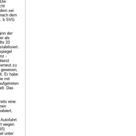
 Die
cht
rdem sei
n nach dem
it. b SVG
s
inn der
er als
Uhr 33
abilisiert.
spiegel
nz -
nlasst
 erneut zu
f gewesen,
lt. Er habe
ie mit
aufgetreten
elt. Das
eits eine
inen
alwert,
Autofahrt
rt wegen
/l)
el unter