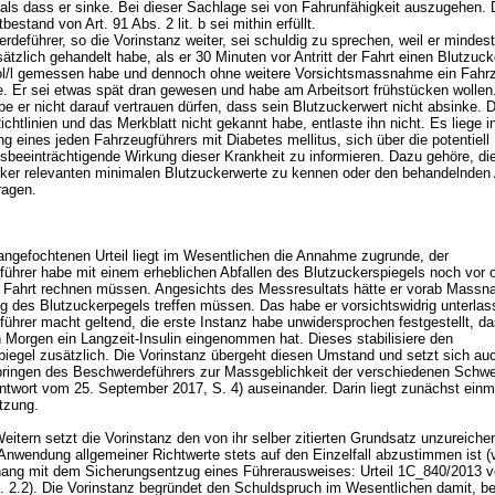
 als dass er sinke. Bei dieser Sachlage sei von Fahrunfähigkeit auszugehen. 
tbestand von Art. 91 Abs. 2 lit. b sei mithin erfüllt.
deführer, so die Vorinstanz weiter, sei schuldig zu sprechen, weil er mindes
ätzlich gehandelt habe, als er 30 Minuten vor Antritt der Fahrt einen Blutzuc
l/l gemessen habe und dennoch ohne weitere Vorsichtsmassnahme ein Fahr
e. Er sei etwas spät dran gewesen und habe am Arbeitsort frühstücken wollen.
be er nicht darauf vertrauen dürfen, dass sein Blutzuckerwert nicht absinke. 
chtlinien und das Merkblatt nicht gekannt habe, entlaste ihn nicht. Es liege i
g eines jeden Fahrzeugführers mit Diabetes mellitus, sich über die potentiell
tsbeeinträchtigende Wirkung dieser Krankheit zu informieren. Dazu gehöre, die
ker relevanten minimalen Blutzuckerwerte zu kennen oder den behandelnden 
ragen.
gefochtenen Urteil liegt im Wesentlichen die Annahme zugrunde, der
ührer habe mit einem erheblichen Abfallen des Blutzuckerspiegels noch vor 
 Fahrt rechnen müssen. Angesichts des Messresultats hätte er vorab Massn
ng des Blutzuckerpegels treffen müssen. Das habe er vorsichtswidrig unterlas
ührer macht geltend, die erste Instanz habe unwidersprochen festgestellt, d
n Morgen ein Langzeit-Insulin eingenommen hat. Dieses stabilisiere den
piegel zusätzlich. Die Vorinstanz übergeht diesen Umstand und setzt sich auc
bringen des Beschwerdeführers zur Massgeblichkeit der verschiedenen Schwe
ntwort vom 25. September 2017, S. 4) auseinander. Darin liegt zunächst einm
etzung.
itern setzt die Vorinstanz den von ihr selber zitierten Grundsatz unzureich
Anwendung allgemeiner Richtwerte stets auf den Einzelfall abzustimmen ist (v
g mit dem Sicherungsentzug eines Führerausweises: Urteil 1C_840/2013 
. 2.2). Die Vorinstanz begründet den Schuldspruch im Wesentlichen damit, be