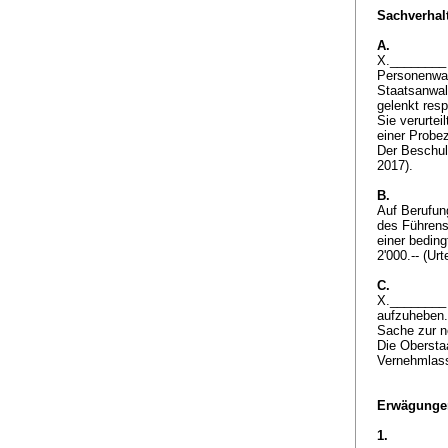
Sachverhalt
A.
X.________ 
Personenwag
Staatsanwal
gelenkt res
Sie verurte
einer Probez
Der Beschuld
2017).
B.
Auf Berufun
des Führens
einer beding
2'000.-- (U
C.
X.________ 
aufzuheben. 
Sache zur n
Die Obersta
Vernehmlas
Erwägunge
1.