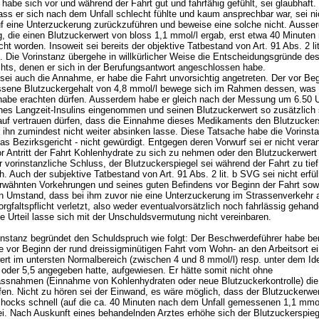
habe sich vor und während der Fahrt gut und fahrfähig gefühlt, sei glaubhaft.
ass er sich nach dem Unfall schlecht fühlte und kaum ansprechbar war, sei ni
f eine Unterzuckerung zurückzuführen und beweise eine solche nicht. Ausse
, die einen Blutzuckerwert von bloss 1,1 mmol/l ergab, erst etwa 40 Minute
ht worden. Insoweit sei bereits der objektive Tatbestand von
Art. 91 Abs. 2 l
lt. Die Vorinstanz übergehe in willkürlicher Weise die Entscheidungsgründe de
chts, denen er sich in der Berufungsantwort angeschlossen habe.
sei auch die Annahme, er habe die Fahrt unvorsichtig angetreten. Der vor Beg
sene Blutzuckergehalt von 4,8 mmol/l bewege sich im Rahmen dessen, was 
habe erachten dürfen. Ausserdem habe er gleich nach der Messung um 6.50 
nes Langzeit-Insulins eingenommen und seinen Blutzuckerwert so zusätzlich st
auf vertrauen dürfen, dass die Einnahme dieses Medikaments den Blutzucker
 ihn zumindest nicht weiter absinken lasse. Diese Tatsache habe die Vorinsta
as Bezirksgericht - nicht gewürdigt. Entgegen deren Vorwurf sei er nicht vera
r Antritt der Fahrt Kohlenhydrate zu sich zu nehmen oder den Blutzuckerwert
 vorinstanzliche Schluss, der Blutzuckerspiegel sei während der Fahrt zu tie
ich. Auch der subjektive Tatbestand von
Art. 91 Abs. 2 lit. b SVG
sei nicht erfül
rwähnten Vorkehrungen und seines guten Befindens vor Beginn der Fahrt sow
en Umstand, dass bei ihm zuvor nie eine Unterzuckerung im Strassenverkehr 
orgfaltspflicht verletzt, also weder eventualvorsätzlich noch fahrlässig gehand
e Urteil lasse sich mit der Unschuldsvermutung nicht vereinbaren.
nstanz begründet den Schuldspruch wie folgt: Der Beschwerdeführer habe ber
e vor Beginn der rund dreissigminütigen Fahrt vom Wohn- an den Arbeitsort e
ert im untersten Normalbereich (zwischen 4 und 8 mmol/l) resp. unter dem Ide
 oder 5,5 angegeben hatte, aufgewiesen. Er hätte somit nicht ohne
ssnahmen (Einnahme von Kohlenhydraten oder neue Blutzuckerkontrolle) die 
rfen. Nicht zu hören sei der Einwand, es wäre möglich, dass der Blutzuckerwe
chocks schnell (auf die ca. 40 Minuten nach dem Unfall gemessenen 1,1 mmol
i. Nach Auskunft eines behandelnden Arztes erhöhe sich der Blutzuckerspieg