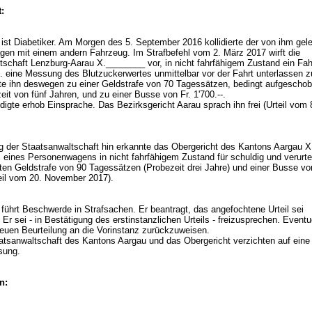
:
ist Diabetiker. Am Morgen des 5. September 2016 kollidierte der von ihm gel
en mit einem andern Fahrzeug. Im Strafbefehl vom 2. März 2017 wirft die
tschaft Lenzburg-Aarau X.________ vor, in nicht fahrfähigem Zustand ein Fa
p. eine Messung des Blutzuckerwertes unmittelbar vor der Fahrt unterlassen 
ilte ihn deswegen zu einer Geldstrafe von 70 Tagessätzen, bedingt aufgeschob
eit von fünf Jahren, und zu einer Busse von Fr. 1'700.--.
igte erhob Einsprache. Das Bezirksgericht Aarau sprach ihn frei (Urteil vom 
g der Staatsanwaltschaft hin erkannte das Obergericht des Kantons Aargau 
 eines Personenwagens in nicht fahrfähigem Zustand für schuldig und verurtei
ten Geldstrafe von 90 Tagessätzen (Probezeit drei Jahre) und einer Busse vo
rteil vom 20. November 2017).
führt Beschwerde in Strafsachen. Er beantragt, das angefochtene Urteil sei
Er sei - in Bestätigung des erstinstanzlichen Urteils - freizusprechen. Eventue
euen Beurteilung an die Vorinstanz zurückzuweisen.
atsanwaltschaft des Kantons Aargau und das Obergericht verzichten auf eine
sung.
n: