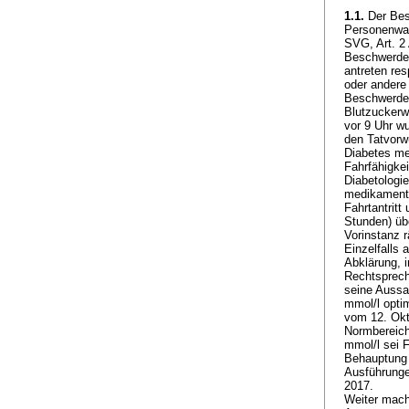
1.1.
Der Besc
Personenwage
SVG
,
Art. 
Beschwerdefü
antreten re
oder andere
Beschwerdefü
Blutzuckerw
vor 9 Uhr wu
den Tatvorwu
Diabetes me
Fahrfähigkei
Diabetologi
medikamentö
Fahrtantritt
Stunden) üb
Vorinstanz r
Einzelfalls
Abklärung, 
Rechtsprech
seine Aussa
mmol/l optim
vom 12. Okt
Normbereich
mmol/l sei F
Behauptung d
Ausführunge
2017.
Weiter macht