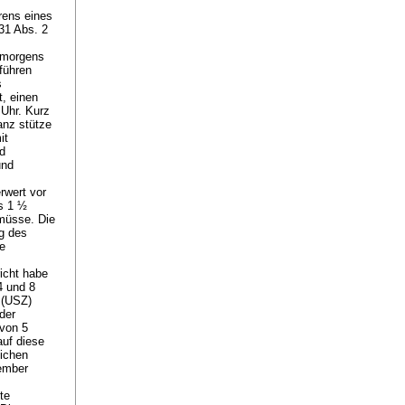
rens eines
 31 Abs. 2
ühmorgens
führen
s
t, einen
 Uhr. Kurz
anz stütze
it
nd
und
rwert vor
is 1 ½
 müsse. Die
ng des
he
icht habe
4 und 8
 (USZ)
der
 von 5
auf diese
lichen
tember
te