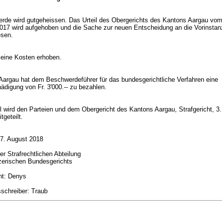
rde wird gutgeheissen. Das Urteil des Obergerichts des Kantons Aargau vom
17 wird aufgehoben und die Sache zur neuen Entscheidung an die Vorinstan
esen.
eine Kosten erhoben.
Aargau hat dem Beschwerdeführer für das bundesgerichtliche Verfahren eine
hädigung von Fr. 3'000.-- zu bezahlen.
il wird den Parteien und dem Obergericht des Kantons Aargau, Strafgericht, 
itgeteilt.
17. August 2018
r Strafrechtlichen Abteilung
zerischen Bundesgerichts
nt: Denys
sschreiber: Traub