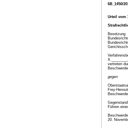
6B_1450/20
Urteil vom 
Strafrechtl
Besetzung
Bundesricht
Bundesricht
Gerichtssch
Verfahrensbe
X.________
vertreten d
Beschwerde
gegen
Oberstaatsa
Frey-Herosé
Beschwerde
Gegenstan
Führen eine
Beschwerde 
20. Novemb