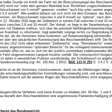
e halbe Stunde vor Antritt der Fahrt sei der Blutzuckerspiegel des Beschwer
l/l) nicht nur "unter dem gemäss Merkblatt bzw. Richtlinien vorgeschriebene
lutzuckerwert von 5 mmol/l" gewesen, sondern "auch klar unter seinem ang
on 5,5 mmol/l". Wie erwähnt befasst sie sich nicht mit dem Einwand, das Bezi
mmen, ein Blutzuckerwert zwischen 4 und 8 mmol/l sei "optimal"; nach dem 
 12. Oktober 2016 liege der Zielbereich in seinem Fall zwischen 4 und 10 m
ich zwischen 2,8 und 10 mmol/l. Der Vorhalt, es liege in der Verantwortung 
ers mit Diabetes mellitus, sich über die potentiell fahrfähigkeitsbeeinträchti
er Krankheit zu informieren, trägt jedenfalls solange nichts zur Begründung 
hs bei, als die Vorinstanz keine konkreten, auf Beweiswürdigung beruhenden
gen über den tatsächlichen Kenntnisstand des Beschwerdeführers trifft. Die R
cht des USZ nicht näher erläuterten "Zielbereichs" resp. "Normbereichs" sowi
Instanz angenommenen "optimalen Bereichs" für die vorliegend interessierend
Ebenfalls offen ist, wie es sich mit der (zeitlich unmittelbar) stabilisierenden W
der Fahrt eingenommenen Langzeit-Insulins verhält. Der vorinstanzlich festgest
 ist daher in wesentlichen Punkten unvollständig, der Schuldspruch im angef
n bundesrechtswidrig (vgl.
Art. 105 Abs. 2 BGG
;
BGE 133 IV 293
E. 3.4.2 S. 2
che ist an die Vorinstanz zurückzuweisen, damit sie die Abklärungen tätige,
f die entscheidungserheblichen Feststellungen notwendig sind, und anschlies
 Daher braucht auf die weiteren Rügen des Beschwerdeführers nicht eingegan
desgerichtliche Verfahren sind keine Kosten zu erheben (
Art. 66 Abs. 1 und 
au bezahlt dem Beschwerdeführer eine angemessene Parteientschädigung (
A
kennt das Bundesgericht: