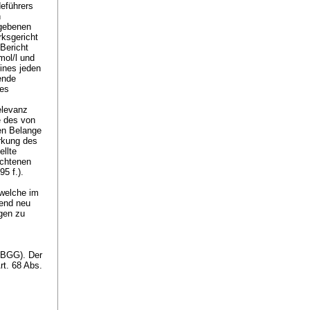
deführers
n
egebenen
rksgericht
Bericht
mol/l und
eines jeden
gende
des
elevanz
e des von
en Belange
irkung des
ellte
ochtenen
95 f.).
 welche im
send neu
gen zu
4 BGG
). Der
rt. 68 Abs.