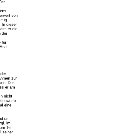
Der
tens
kerwert von
zeug
 In dieser
Dass er die
n der
 für
Arzt
oder
ahmen zur
sen. Der
ass er am
h nicht
llenwerte
al eine
end um,
gl. im
vom 16.
i seiner