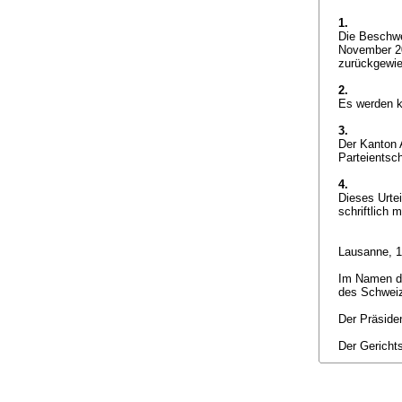
1.
Die Beschwe
November 20
zurückgewi
2.
Es werden k
3.
Der Kanton 
Parteientsc
4.
Dieses Urte
schriftlich m
Lausanne, 
Im Namen de
des Schwei
Der Präside
Der Gericht