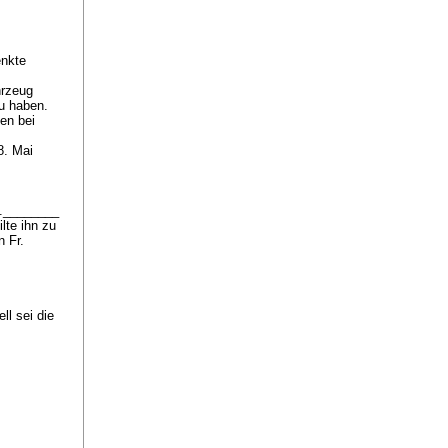
enkte
hrzeug
zu haben.
en bei
8. Mai
X.________
lte ihn zu
n Fr.
ll sei die