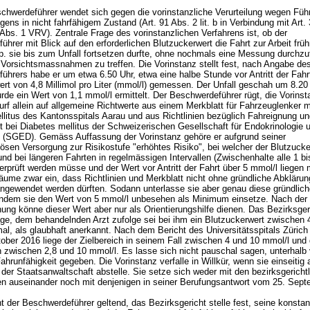
hwerdeführer wendet sich gegen die vorinstanzliche Verurteilung wegen Füh
ns in nicht fahrfähigem Zustand (Art. 91 Abs. 2 lit. b in Verbindung mit
Art.
2 Abs. 1 VRV
). Zentrale Frage des vorinstanzlichen Verfahrens ist, ob der
hrer mit Blick auf den erforderlichen Blutzuckerwert die Fahrt zur Arbeit fr
sp. sie bis zum Unfall fortsetzen durfte, ohne nochmals eine Messung durchzu
 Vorsichtsmassnahmen zu treffen. Die Vorinstanz stellt fest, nach Angabe de
hrers habe er um etwa 6.50 Uhr, etwa eine halbe Stunde vor Antritt der Fahr
ert von 4,8 Millimol pro Liter (mmol/l) gemessen. Der Unfall geschah um 8.20
rde ein Wert von 1,1 mmol/l ermittelt. Der Beschwerdeführer rügt, die Vorinst
rf allein auf allgemeine Richtwerte aus einem Merkblatt für Fahrzeuglenker m
llitus des Kantonsspitals Aarau und aus Richtlinien bezüglich Fahreignung u
t bei Diabetes mellitus der Schweizerischen Gesellschaft für Endokrinologie 
e (SGED). Gemäss Auffassung der Vorinstanz gehöre er aufgrund seiner
sen Versorgung zur Risikostufe "erhöhtes Risiko", bei welcher der Blutzucke
 und bei längeren Fahrten in regelmässigen Intervallen (Zwischenhalte alle 1 b
erprüft werden müsse und der Wert vor Antritt der Fahrt über 5 mmol/l liegen
äume zwar ein, dass Richtlinien und Merkblatt nicht ohne gründliche Abkläru
 angewendet werden dürften. Sodann unterlasse sie aber genau diese gründlic
indem sie den Wert von 5 mmol/l unbesehen als Minimum einsetze. Nach der
ung könne dieser Wert aber nur als Orientierungshilfe dienen. Das Bezirksger
ge, dem behandelnden Arzt zufolge sei bei ihm ein Blutzuckerwert zwischen 
al, als glaubhaft anerkannt. Nach dem Bericht des Universitätsspitals Zürich
ober 2016 liege der Zielbereich in seinem Fall zwischen 4 und 10 mmol/l und 
 zwischen 2,8 und 10 mmol/l. Es lasse sich nicht pauschal sagen, unterhalb
ahrunfähigkeit gegeben. Die Vorinstanz verfalle in Willkür, wenn sie einseitig 
er Staatsanwaltschaft abstelle. Sie setze sich weder mit den bezirksgericht
n auseinander noch mit denjenigen in seiner Berufungsantwort vom 25. Sep
 der Beschwerdeführer geltend, das Bezirksgericht stelle fest, seine konstan