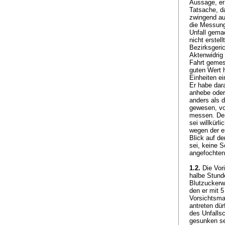
Aussage, er 
Tatsache, d
zwingend au
die Messung
Unfall gemac
nicht erstel
Bezirksgeri
Aktenwidrig 
Fahrt gemes
guten Wert 
Einheiten ei
Er habe dar
anhebe oder
anders als d
gewesen, vo
messen. Der
sei willkürl
wegen der e
Blick auf d
sei, keine S
angefochten
1.2.
Die Vori
halbe Stund
Blutzuckerw
den er mit 5
Vorsichtsma
antreten dü
des Unfalls
gesunken se