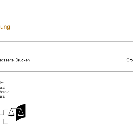
hung
egsseite
Drucken
Grö
cht
éral
ederale
eral