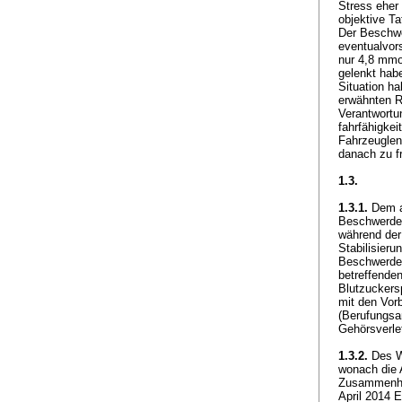
Stress eher
objektive Ta
Der Beschwer
eventualvors
nur 4,8 mmo
gelenkt hab
Situation ha
erwähnten Ri
Verantwortun
fahrfähigkei
Fahrzeuglen
danach zu f
1.3.
1.3.1.
Dem an
Beschwerdef
während der
Stabilisieru
Beschwerdef
betreffende
Blutzuckers
mit den Vor
(Berufungsa
Gehörsverl
1.3.2.
Des We
wonach die 
Zusammenhan
April 2014 E