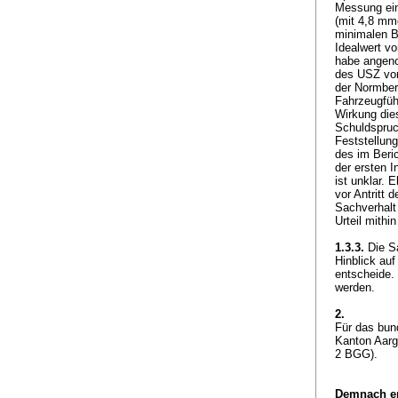
Messung ein
(mit 4,8 mmo
minimalen B
Idealwert v
habe angeno
des USZ vom
der Normbere
Fahrzeugführ
Wirkung dies
Schuldspruc
Feststellun
des im Beri
der ersten 
ist unklar. 
vor Antritt 
Sachverhalt
Urteil mithi
1.3.3.
Die Sa
Hinblick au
entscheide.
werden.
2.
Für das bun
Kanton Aarg
2 BGG
).
Demnach er