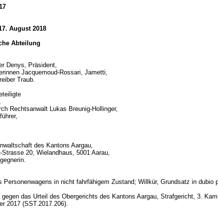
17
17. August 2018
iche Abteilung
er Denys, Präsident,
erinnen Jacquemoud-Rossari, Jametti,
reiber Traub.
teiligte
,
urch Rechtsanwalt Lukas Breunig-Hollinger,
führer,
nwaltschaft des Kantons Aargau,
-Strasse 20, Wielandhaus, 5001 Aarau,
gegnerin.
d
s Personenwagens in nicht fahrfähigem Zustand; Willkür, Grundsatz in dubio 
gegen das Urteil des Obergerichts des Kantons Aargau, Strafgericht, 3. Ka
er 2017 (SST.2017.206).