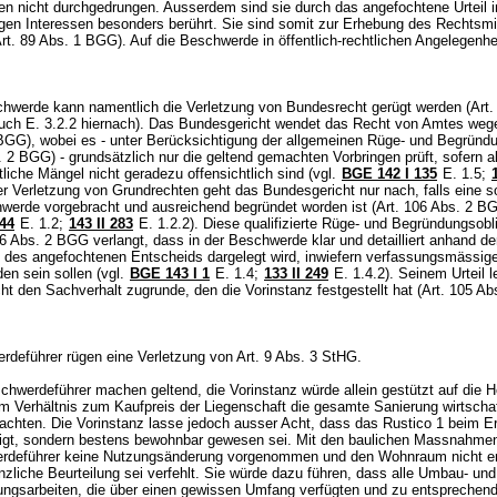
en nicht durchgedrungen. Ausserdem sind sie durch das angefochtene Urteil i
gen Interessen besonders berührt. Sie sind somit zur Erhebung des Rechtsmi
rt. 89 Abs. 1 BGG
). Auf die Beschwerde in öffentlich-rechtlichen Angelegenhe
.
chwerde kann namentlich die Verletzung von Bundesrecht gerügt werden (
Art.
 auch E. 3.2.2 hiernach). Das Bundesgericht wendet das Recht von Amtes weg
 BGG
), wobei es - unter Berücksichtigung der allgemeinen Rüge- und Begründu
s. 2 BGG
) - grundsätzlich nur die geltend gemachten Vorbringen prüft, sofern all
tliche Mängel nicht geradezu offensichtlich sind (vgl.
BGE 142 I 135
E. 1.5;
Der Verletzung von Grundrechten geht das Bundesgericht nur nach, falls eine 
hwerde vorgebracht und ausreichend begründet worden ist (
Art. 106 Abs. 2 B
 44
E. 1.2;
143 II 283
E. 1.2.2). Diese qualifizierte Rüge- und Begründungsobl
06 Abs. 2 BGG
verlangt, dass in der Beschwerde klar und detailliert anhand de
des angefochtenen Entscheids dargelegt wird, inwiefern verfassungsmässig
den sein sollen (vgl.
BGE 143 I 1
E. 1.4;
133 II 249
E. 1.4.2). Seinem Urteil l
t den Sachverhalt zugrunde, den die Vorinstanz festgestellt hat (
Art. 105 Ab
rdeführer rügen eine Verletzung von
Art. 9 Abs. 3 StHG
.
hwerdeführer machen geltend, die Vorinstanz würde allein gestützt auf die 
m Verhältnis zum Kaufpreis der Liegenschaft die gesamte Sanierung wirtschaf
achten. Die Vorinstanz lasse jedoch ausser Acht, dass das Rustico 1 beim Er
igt, sondern bestens bewohnbar gewesen sei. Mit den baulichen Massnahmen
rdeführer keine Nutzungsänderung vorgenommen und den Wohnraum nicht erw
nzliche Beurteilung sei verfehlt. Sie würde dazu führen, dass alle Umbau- und
lungsarbeiten, die über einen gewissen Umfang verfügten und zu entsprechen