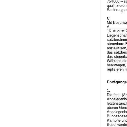
754'000.-- s
qualifizier
Sanierung a
C.
Mit Beschwe
A.________ 
16. August 
Liegenschaf
satzbestimm
steuerbare 
anzuweisen,
das satzbes
das steuerb
Während die
beantragen,
replizieren
Erwägunge
1.
Die frist- (
Ar
Angelegenhe
letztinstanzl
oberen Geric
Angelegenhe
Bundesgeset
Kantone und
Beschwerdefü