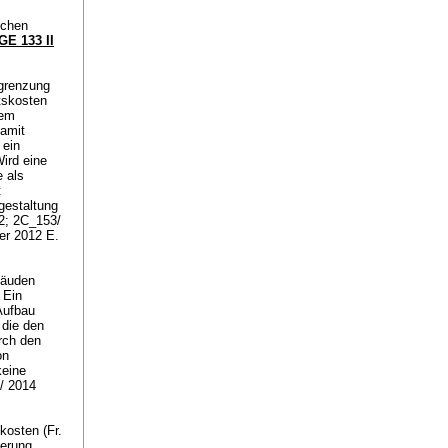
schen
GE 133 II
grenzung
tskosten
nem
damit
 ein
ird eine
e als
t
gestaltung
.2; 2C_153/
er 2012 E.
bäuden
 Ein
Aufbau
 die den
rch den
on
keine
/ 2014
kosten (Fr.
ierung