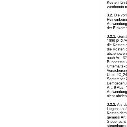
Kosten führ
vornherein 
3.2.
Die vorl
Reineinkomm
Aufwendunge
der Einkom
3.2.1.
Gemäs
1998 (StG/A
die Kosten 
die Kosten 
abziehbaren
auch
Art. 3
Bundessteu
Unterhaltsk
Versicherun
Urteil 2C_2
September 
Demgegenüb
Art. 9 Abs.
Aufwendunge
nicht abzie
3.2.2.
Als de
Liegenschaf
Kosten dem 
gemäss
Art
Steuerrecht 
steuerharmo