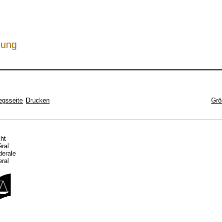
hung
egsseite
Drucken
Grö
cht
éral
ederale
eral