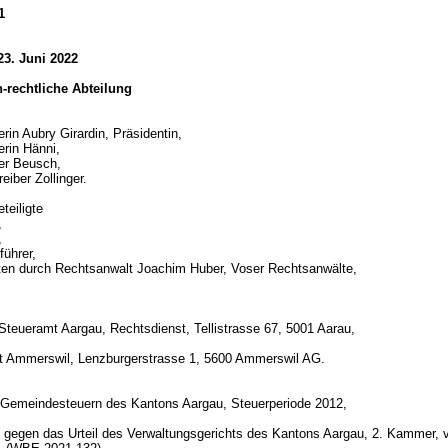
1
23. Juni 2022
ch-rechtliche Abteilung
rin Aubry Girardin, Präsidentin,
erin Hänni,
ter Beusch,
eiber Zollinger.
teiligte
,
,
führer,
eten durch Rechtsanwalt Joachim Huber, Voser Rechtsanwälte,
Steueramt Aargau, Rechtsdienst, Tellistrasse 67, 5001 Aarau,
 Ammerswil, Lenzburgerstrasse 1, 5600 Ammerswil AG.
d
 Gemeindesteuern des Kantons Aargau, Steuerperiode 2012,
gegen das Urteil des Verwaltungsgerichts des Kantons Aargau, 2. Kammer, 