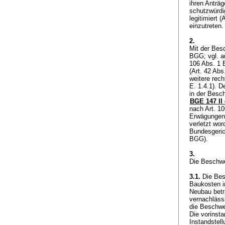
ihren Anträg
schutzwürdi
legitimiert (
A
einzutreten
2.
Mit der Bes
BGG
; vgl.
106 Abs. 1
(
Art. 42 Ab
weitere rech
E. 1.4.1). 
in der Besc
BGE 147 II
nach
Art. 1
Erwägungen 
verletzt wor
Bundesgerich
BGG
).
3.
Die Beschwe
3.1.
Die Besc
Baukosten i
Neubau betr
vernachläss
die Beschwe
Die vorinsta
Instandstel