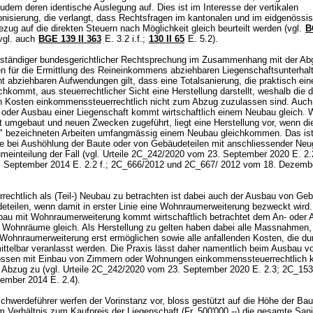
udem deren identische Auslegung auf. Dies ist im Interesse der vertikalen
nisierung, die verlangt, dass Rechtsfragen im kantonalen und im eidgenössi
zug auf die direkten Steuern nach Möglichkeit gleich beurteilt werden (vgl.
B
vgl. auch
BGE 139 II 363
E. 3.2 i.f.;
130 II 65
E. 5.2).
ständiger bundesgerichtlicher Rechtsprechung im Zusammenhang mit der Ab
n für die Ermittlung des Reineinkommens abziehbaren Liegenschaftsunterhal
ht abziehbaren Aufwendungen gilt, dass eine Totalsanierung, die praktisch ei
hkommt, aus steuerrechtlicher Sicht eine Herstellung darstellt, weshalb die 
 Kosten einkommenssteuerrechtlich nicht zum Abzug zuzulassen sind. Auch
- oder Ausbau einer Liegenschaft kommt wirtschaftlich einem Neubau gleich. W
t umgebaut und neuen Zwecken zugeführt, liegt eine Herstellung vor, wenn di
" bezeichneten Arbeiten umfangmässig einem Neubau gleichkommen. Das is
e bei Aushöhlung der Baute oder von Gebäudeteilen mit anschliessender Neu
umeinteilung der Fall (vgl. Urteile 2C_242/2020 vom 23. September 2020 E. 2
 September 2014 E. 2.2 f.; 2C_666/2012 und 2C_667/ 2012 vom 18. Dezemb
rechtlich als (Teil-) Neubau zu betrachten ist dabei auch der Ausbau von Ge
eteilen, wenn damit in erster Linie eine Wohnraumerweiterung bezweckt wird.
bau mit Wohnraumerweiterung kommt wirtschaftlich betrachtet dem An- oder 
r Wohnräume gleich. Als Herstellung zu gelten haben dabei alle Massnahmen,
Wohnraumerweiterung erst ermöglichen sowie alle anfallenden Kosten, die du
ttelbar veranlasst werden. Die Praxis lässt daher namentlich beim Ausbau v
ssen mit Einbau von Zimmern oder Wohnungen einkommenssteuerrechtlich 
Abzug zu (vgl. Urteile 2C_242/2020 vom 23. September 2020 E. 2.3; 2C_153
tember 2014 E. 2.4).
hwerdeführer werfen der Vorinstanz vor, bloss gestützt auf die Höhe der Bau
im Verhältnis zum Kaufpreis der Liegenschaft (Fr. 500'000.--) die gesamte San