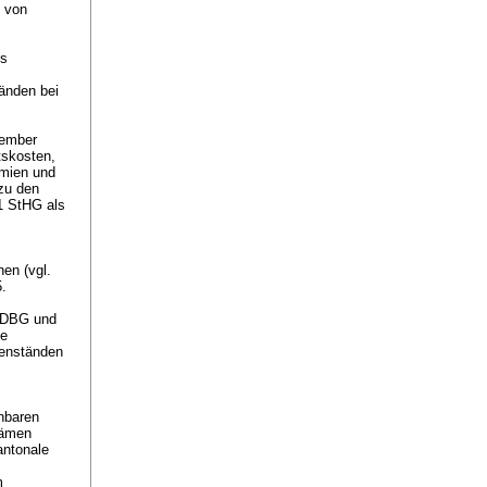
, von
es
änden bei
zember
tskosten,
ämien und
zu den
 1 StHG
als
en (vgl.
.
d DBG
und
ie
genständen
hbaren
kämen
antonale
m