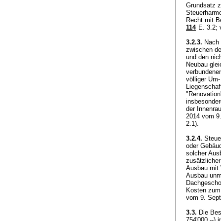
Grundsatz z
Steuerharmo
Recht mit Be
114
E. 3.2; 
3.2.3.
Nach 
zwischen de
und den nic
Neubau gleic
verbundenen
völliger Um
Liegenschaf
"Renovation
insbesonder
der Innenra
2014 vom 9.
2.1).
3.2.4.
Steuer
oder Gebäud
solcher Aus
zusätzliche
Ausbau mit 
Ausbau unmi
Dachgescho
Kosten zum 
vom 9. Sep
3.3.
Die Besc
754'000.--) 