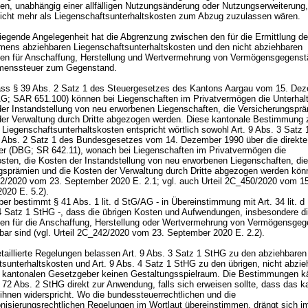
ten, unabhängig einer allfälligen Nutzungsänderung oder Nutzungserweiterung
nicht mehr als Liegenschaftsunterhaltskosten zum Abzug zuzulassen wären.
iegende Angelegenheit hat die Abgrenzung zwischen den für die Ermittlung d
ens abziehbaren Liegenschaftsunterhaltskosten und den nicht abziehbaren
n für Anschaffung, Herstellung und Wertvermehrung von Vermögensgegenst
menssteuer zum Gegenstand.
s § 39 Abs. 2 Satz 1 des Steuergesetzes des Kantons Aargau vom 15. De
G; SAR 651.100) können bei Liegenschaften im Privatvermögen die Unterhal
der Instandstellung von neu erworbenen Liegenschaften, die Versicherungspr
der Verwaltung durch Dritte abgezogen werden. Diese kantonale Bestimmung 
 Liegenschaftsunterhaltskosten entspricht wörtlich sowohl
Art. 9 Abs. 3 Satz
2 Abs. 2 Satz 1 des Bundesgesetzes vom 14. Dezember 1990 über die direkte
er (DBG; SR 642.11)
, wonach bei Liegenschaften im Privatvermögen die
osten, die Kosten der Instandstellung von neu erworbenen Liegenschaften, die
gsprämien und die Kosten der Verwaltung durch Dritte abgezogen werden könn
42/2020 vom 23. September 2020 E. 2.1; vgl. auch Urteil 2C_450/2020 vom 15
2020 E. 5.2).
er bestimmt
§ 41 Abs. 1 lit. d StG
/AG - in Übereinstimmung mit
Art. 34 lit. 
 4 Satz 1 StHG
-, dass die übrigen Kosten und Aufwendungen, insbesondere d
n für die Anschaffung, Herstellung oder Wertvermehrung von Vermögensge
hbar sind (vgl. Urteil 2C_242/2020 vom 23. September 2020 E. 2.2).
taillierte Regelungen belassen
Art. 9 Abs. 3 Satz 1 StHG
zu den abziehbaren
tsunterhaltskosten und
Art. 9 Abs. 4 Satz 1 StHG
zu den übrigen, nicht abzie
kantonalen Gesetzgeber keinen Gestaltungsspielraum. Die Bestimmungen 
. 72 Abs. 2 StHG
direkt zur Anwendung, falls sich erweisen sollte, dass das k
ihnen widerspricht. Wo die bundessteuerrechtlichen und die
nisierungsrechtlichen Regelungen im Wortlaut übereinstimmen, drängt sich i