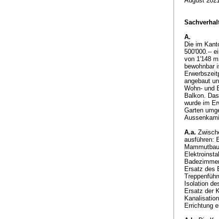
August 202
Sachverhalt
A.
Die im Kant
500'000.-- 
von 1'148 m
bewohnbar is
Erwerbszeit
angebaut un
Wohn- und E
Balkon. Das 
wurde im Er
Garten umge
Aussenkamin
A.a.
Zwische
ausführen: 
Mammutbaum)
Elektroinsta
Badezimmers
Ersatz des 
Treppenführ
Isolation de
Ersatz der 
Kanalisation
Errichtung 