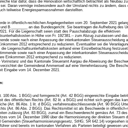
preche klar dafür, dass die Renovation wirtschaftlich betrachtet als Neubau zu
en sei. Daran vermöge insbesondere auch der Umstand nichts zu ändern, dass 
uch teilweise Energiesparmassnahmen darstellten.
rde in öffentlich-rechtlichen Angelegenheiten vom 20. September 2021 gelan
und B.________ an das Bundesgericht. Sie beantragen die Aufhebung des Ur
2021. Für die Liegenschaft seien statt des Pauschalabzugs die effektiven
tsunterhaltskosten in Höhe von Fr. 192'381.-- zum Abzug zuzulassen und das
ende sowie nach einer Anpassung der interkantonalen Steuerausscheidung 
Einkommen 2012 entsprechend zu reduzieren. Eventualiter sei die Veranlagu
 die Liegenschaftsunterhaltskosten anhand einer Einzelbetrachtung festzuse
timmende sowie nach einer Anpassung der interkantonalen Steuerausscheid
are Einkommen 2012 entsprechend zu reduzieren.
 Vorinstanz und das Kantonale Steueramt Aargau die Abweisung der Beschw
 verzichtet der Gemeinderat Ammerswil auf eine Vernehmlassung. Die Besch
 mit Eingabe vom 14. Dezember 2021.
n:
t. 100 Abs. 1 BGG
) und formgerecht (
Art. 42 BGG
) eingereichte Eingabe betrif
it des öffentlichen Rechts (
Art. 82 lit. a BGG
) und richtet sich gegen das kan
iche (
Art. 86 Abs. 1 lit. d BGG
), verfahrensabschliessende (
Art. 90 BGG
) Urte
hts (
Art. 86 Abs. 2 BGG
). Das Rechtsmittel ist als Beschwerde in öffentlich-
iten zulässig (
Art. 83 BGG
), zumal ein Beschwerderecht gemäss Art. 73 des
zes vom 14. Dezember 1990 über die Harmonisierung der direkten Steuern d
 Gemeinden (Steuerharmonisierungsgesetz, StHG; SR 642.14) vorgesehen is
hrer sind bereits im kantonalen Verfahren als Parteien beteiligt gewesen und