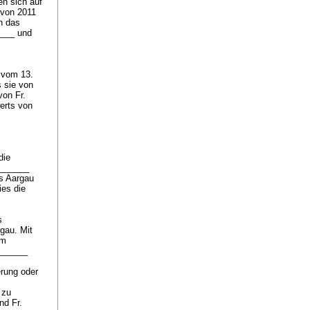
en sich auf
 von 2011
n das
____ und
 vom 13.
 sie von
von Fr.
erts von
die
_______
ns Aargau
es die
s
gau. Mit
im
_______
rung oder
 zu
nd Fr.