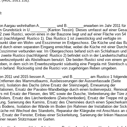
1 (WBE.2021.132).
:
on Aargau wohnhaften A.________ und B.________erwarben im Jahr 2011 für 
ein Grundstück in U.________ (Kanton Tessin). Dieses umfasst auf einer Ges
2 zwei Rustici, wovon eines in der Bauzone liegt und auf einer Fläche von 5
t (nachfolgend: Rustico 1). Das Rustico 1 ist zweistöckig und verfügte im
punkt über ein Wohn- und Esszimmer im Erdgeschoss. Die Küche und das B
d durch einen separaten Eingang erreichbar, wobei die Küche mit einer Durc
sszimmer verbunden war. Im Obergeschoss befand sich ein Schlafraum und e
zweite Rustico (nachfolgend: Rustico 2) befindet sich in der Landwirtschaft
werbszeitpunkt als Abstellraum benutzt. Die beiden Rustici sind von einem g
ben, in dem sich im Erwerbszeitpunkt südseitig eine Pergola mit Steintisch 
 befand. Rückseitig sind die Rustici von zugehörigen Reben umgeben.
n 2011 und 2015 liessen A.________ und B.________ am Rustico 1 folgende
Entfernen des Mammutbaums, Ausbesserungen der Aussenfassade (Seite
, Isolation des Dachs (ohne Ersatz der Steinziegel), Erneuerung der
llationen, Ersatz der Pavatex-Wandbeläge durch einen lsolierverputz, Renova
 mit Ersatz der Fliesen, des WC sowie der Dusche, Verbreiterung der Türe zu
Boilers, Ersatz des Lärchenbodens (Zwischenboden), Ersatz der Treppe mit g
ung, Sanierung des Kamins, Ersatz des Cheminées durch einen Speicherkam
s Bodens, Isolation der Wände im Boden (im Rahmen der Installation der Sicke
Küche mit Wechsel des Standorts, Reparatur der Klärgrube mit Anschluss an 
, Ersatz der Fenster, Einbau einer Sickerleitung, Sanierung der linken Hausse
einer neuen Stützmauer im Garten.