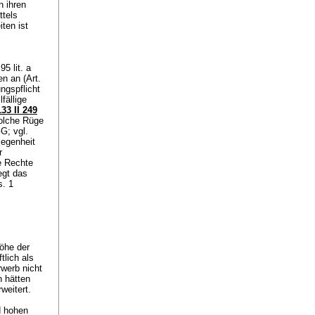
n ihren
ttels
iten ist
 95 lit. a
en an (
Art.
ngspflicht
fällige
133 II 249
solche Rüge
GG
; vgl.
iegenheit
r
e Rechte
egt das
s. 1
Höhe der
tlich als
werb nicht
 hätten
eitert.
d hohen