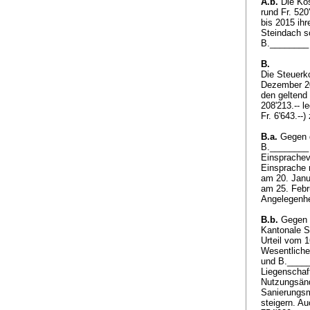
A.b.
Die Kos
rund Fr. 52
bis 2015 ih
Steindach s
B.________
B.
Die Steuerk
Dezember 20
den geltend
208'213.-- l
Fr. 6'643.-
B.a.
Gegen d
B.________ 
Einsprachev
Einsprache 
am 20. Janu
am 25. Febr
Angelegenhe
B.b.
Gegen d
Kantonale S
Urteil vom 
Wesentliche
und B._____
Liegenschaf
Nutzungsänd
Sanierungsm
steigern. A