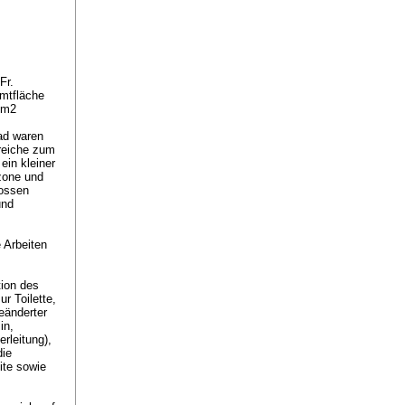
Fr.
amtfläche
4 m2
ad waren
hreiche zum
in kleiner
szone und
rossen
und
 Arbeiten
tion des
r Toilette,
eänderter
in,
rleitung),
die
ite sowie