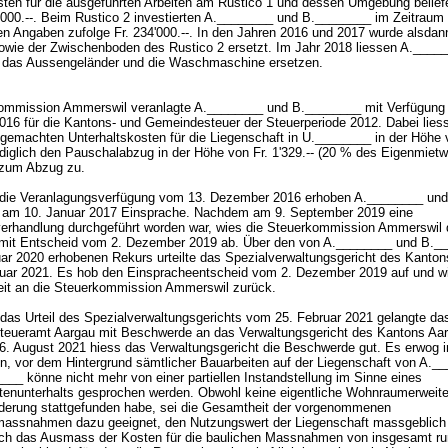
ten für die ausgeführten Arbeiten am Rustico 1 und dessen Umgebung belief
0'000.--. Beim Rustico 2 investierten A.________ und B.________ im Zeitraum
ren Angaben zufolge Fr. 234'000.--. In den Jahren 2016 und 2017 wurde alsdan
owie der Zwischenboden des Rustico 2 ersetzt. Im Jahr 2018 liessen A.____
 das Aussengeländer und die Waschmaschine ersetzen.
ommission Ammerswil veranlagte A.________ und B.________ mit Verfügung
16 für die Kantons- und Gemeindesteuer der Steuerperiode 2012. Dabei liess
 gemachten Unterhaltskosten für die Liegenschaft in U.________ in der Höhe 
ediglich den Pauschalabzug in der Höhe von Fr. 1'329.-- (20 % des Eigenmietw
-) zum Abzug zu.
ie Veranlagungsverfügung vom 13. Dezember 2016 erhoben A.________ und
am 10. Januar 2017 Einsprache. Nachdem am 9. September 2019 eine
erhandlung durchgeführt worden war, wies die Steuerkommission Ammerswil 
mit Entscheid vom 2. Dezember 2019 ab. Über den von A.________ und B._
ar 2020 erhobenen Rekurs urteilte das Spezialverwaltungsgericht des Kanto
uar 2021. Es hob den Einspracheentscheid vom 2. Dezember 2019 auf und wi
it an die Steuerkommission Ammerswil zurück.
as Urteil des Spezialverwaltungsgerichts vom 25. Februar 2021 gelangte da
teueramt Aargau mit Beschwerde an das Verwaltungsgericht des Kantons Aar
16. August 2021 hiess das Verwaltungsgericht die Beschwerde gut. Es erwog 
n, vor dem Hintergrund sämtlicher Bauarbeiten auf der Liegenschaft von A._
___ könne nicht mehr von einer partiellen Instandstellung im Sinne eines
tenunterhalts gesprochen werden. Obwohl keine eigentliche Wohnraumerweite
erung stattgefunden habe, sei die Gesamtheit der vorgenommenen
assnahmen dazu geeignet, den Nutzungswert der Liegenschaft massgeblich
uch das Ausmass der Kosten für die baulichen Massnahmen von insgesamt ru