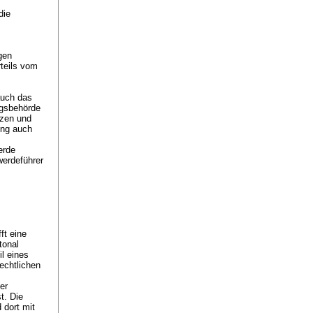
die
gen
teils vom
auch das
ngsbehörde
tzen und
ung auch
erde
werdeführer
ft eine
tonal
il eines
rechtlichen
er
t. Die
 dort mit