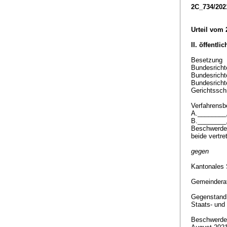
2C_734/202
Urteil vom 
II. öffentli
Besetzung
Bundesrichte
Bundesricht
Bundesrich
Gerichtsschr
Verfahrensbe
A.________
B.________
Beschwerde
beide vertr
gegen
Kantonales 
Gemeinderat
Gegenstan
Staats- und
Beschwerde 