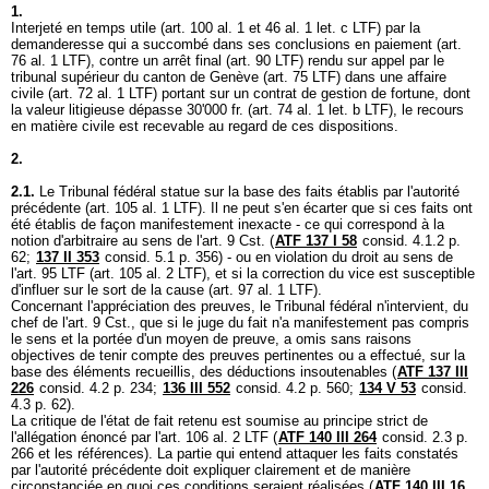
1.
Interjeté en temps utile (art. 100 al. 1 et 46 al. 1 let. c LTF) par la
demanderesse qui a succombé dans ses conclusions en paiement (
art.
76 al. 1 LTF
), contre un arrêt final (
art. 90 LTF
) rendu sur appel par le
tribunal supérieur du canton de Genève (
art. 75 LTF
) dans une affaire
civile (
art. 72 al. 1 LTF
) portant sur un contrat de gestion de fortune, dont
la valeur litigieuse dépasse 30'000 fr. (
art. 74 al. 1 let. b LTF
), le recours
en matière civile est recevable au regard de ces dispositions.
2.
2.1.
Le Tribunal fédéral statue sur la base des faits établis par l'autorité
précédente (
art. 105 al. 1 LTF
). Il ne peut s'en écarter que si ces faits ont
été établis de façon manifestement inexacte - ce qui correspond à la
notion d'arbitraire au sens de l'
art. 9 Cst.
(
ATF 137 I 58
consid. 4.1.2 p.
62;
137 II 353
consid. 5.1 p. 356) - ou en violation du droit au sens de
l'
art. 95 LTF
(
art. 105 al. 2 LTF
), et si la correction du vice est susceptible
d'influer sur le sort de la cause (
art. 97 al. 1 LTF
).
Concernant l'appréciation des preuves, le Tribunal fédéral n'intervient, du
chef de l'
art. 9 Cst.
, que si le juge du fait n'a manifestement pas compris
le sens et la portée d'un moyen de preuve, a omis sans raisons
objectives de tenir compte des preuves pertinentes ou a effectué, sur la
base des éléments recueillis, des déductions insoutenables (
ATF 137 III
226
consid. 4.2 p. 234;
136 III 552
consid. 4.2 p. 560;
134 V 53
consid.
4.3 p. 62).
La critique de l'état de fait retenu est soumise au principe strict de
l'allégation énoncé par l'
art. 106 al. 2 LTF
(
ATF 140 III 264
consid. 2.3 p.
266 et les références). La partie qui entend attaquer les faits constatés
par l'autorité précédente doit expliquer clairement et de manière
circonstanciée en quoi ces conditions seraient réalisées (
ATF 140 III 16