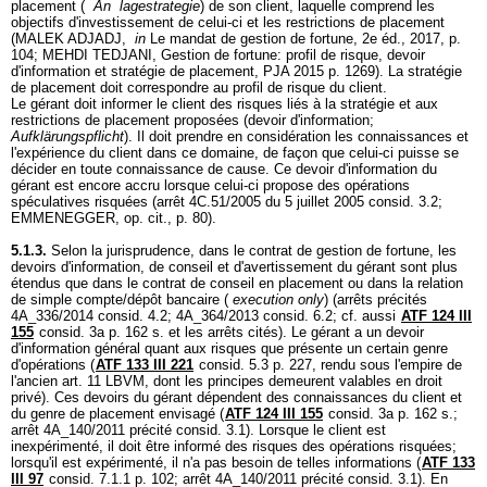
placement (
An
lagestrategie
) de son client, laquelle comprend les
objectifs d'investissement de celui-ci et les restrictions de placement
(MALEK ADJADJ,
in
Le mandat de gestion de fortune, 2e éd., 2017, p.
104; MEHDI TEDJANI, Gestion de fortune: profil de risque, devoir
d'information et stratégie de placement, PJA 2015 p. 1269). La stratégie
de placement doit correspondre au profil de risque du client.
Le gérant doit informer le client des risques liés à la stratégie et aux
restrictions de placement proposées (devoir d'information;
Aufklärungspflicht
). Il doit prendre en considération les connaissances et
l'expérience du client dans ce domaine, de façon que celui-ci puisse se
décider en toute connaissance de cause. Ce devoir d'information du
gérant est encore accru lorsque celui-ci propose des opérations
spéculatives risquées (arrêt 4C.51/2005 du 5 juillet 2005 consid. 3.2;
EMMENEGGER, op. cit., p. 80).
5.1.3.
Selon la jurisprudence, dans le contrat de gestion de fortune, les
devoirs d'information, de conseil et d'avertissement du gérant sont plus
étendus que dans le contrat de conseil en placement ou dans la relation
de simple compte/dépôt bancaire (
execution only
) (arrêts précités
4A_336/2014 consid. 4.2; 4A_364/2013 consid. 6.2; cf. aussi
ATF 124 III
155
consid. 3a p. 162 s. et les arrêts cités). Le gérant a un devoir
d'information général quant aux risques que présente un certain genre
d'opérations (
ATF 133 III 221
consid. 5.3 p. 227, rendu sous l'empire de
l'ancien
art. 11 LBVM
, dont les principes demeurent valables en droit
privé). Ces devoirs du gérant dépendent des connaissances du client et
du genre de placement envisagé (
ATF 124 III 155
consid. 3a p. 162 s.;
arrêt 4A_140/2011 précité consid. 3.1). Lorsque le client est
inexpérimenté, il doit être informé des risques des opérations risquées;
lorsqu'il est expérimenté, il n'a pas besoin de telles informations (
ATF 133
III 97
consid. 7.1.1 p. 102; arrêt 4A_140/2011 précité consid. 3.1). En