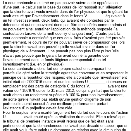
La cour cantonale a estimé ne pas pouvoir suivre cette appréciation:
d'une part, le calcul sur la base du cours de l'or reposait sur l'allégation
que la cliente avait voulu investir dans de l'or physique et que le gérant lui
avait assuré que l'investissement dans le fonds V.________ équivalait à
un tel investissement, deux faits, qui avaient été contestés par le
défendeur et qui ne pouvaient donc pas être considérés comme admis et
ne pouvaient ainsi entraîner l'application de la méthode proposée (la
contestation tardive de la méthode n'y changeait rien). D'autre part, la
cour cantonale a considéré que ces deux faits n'avaient pas été prouvés:
premièrement, le cours de l'or ne pouvait servir de comparaison dès lors
que la cliente n'avait pas prouvé qu'elle voulait investir dans de l'or
physique; deuxièmement, il ne pouvait pas non plus l'être puisqu'elle
n'avait pas prouvé que le gérant lui avait donné la garantie que
l'investissement dans le fonds litigieux correspondait à un tel
investissement (i.e. en or physique).
La cour cantonale a donc fait son propre calcul en comparant le
portefeuille géré selon la stratégie agressive convenue et en respectant le
principe de la répartition des risques: elle a constaté que l'investissement
initial était de 2'000'016 euros et que les actions U.________ obtenues en
remplacement des parts de catégorie C du fonds V.________ avaient une
valeur de 4'186'978 euros le 31 mars 2012, ce qui signifiait que la cliente
avait obtenu un rendement supérieur à 100 % pour son investissement,
de sorte qu'elle n'avait pas établi qu'une gestion diligente de son
portefeuille aurait conduit à une meilleure performance; partant,
l'existence d'un préjudice devait être niée.
Pour le surplus, elle a écarté l'argument tiré du fait que le cours de l'action
U.________ avait chuté après la résiliation du mandat. Elle a relevé que
le tribunal de première instance avait retenu que ce fait était sans
pertinence et que la demanderesse ne l'avait pas discuté en appel, que si
elle avait voulu faire valoir un dommage en relation avec la diminution du