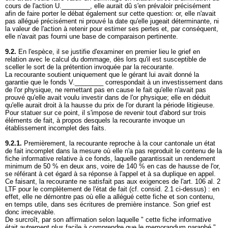
cours de l'action U.________, elle aurait dû s'en prévaloir précisément
afin de faire porter le débat également sur cette question: or, elle n'avait
pas allégué précisément ni prouvé la date qu'elle jugeait déterminante, ni
la valeur de l'action à retenir pour estimer ses pertes et, par conséquent,
elle n'avait pas fourni une base de comparaison pertinente.
9.2.
En l'espèce, il se justifie d'examiner en premier lieu le grief en
relation avec le calcul du dommage, dès lors qu'il est susceptible de
sceller le sort de la prétention invoquée par la recourante.
La recourante soutient uniquement que le gérant lui avait donné la
garantie que le fonds V.________ correspondait à un investissement dans
de l'or physique, ne remettant pas en cause le fait qu'elle n'avait pas
prouvé qu'elle avait voulu investir dans de l'or physique; elle en déduit
qu'elle aurait droit à la hausse du prix de l'or durant la période litigieuse.
Pour statuer sur ce point, il s'impose de revenir tout d'abord sur trois
éléments de fait, à propos desquels la recourante invoque un
établissement incomplet des faits.
9.2.1.
Premièrement, la recourante reproche à la cour cantonale un état
de fait incomplet dans la mesure où elle n'a pas reproduit le contenu de la
fiche informative relative à ce fonds, laquelle garantissait un rendement
minimum de 50 % en deux ans, voire de 140 % en cas de hausse de l'or,
se référant à cet égard à sa réponse à l'appel et à sa duplique en appel.
Ce faisant, la recourante ne satisfait pas aux exigences de l'
art. 106 al. 2
LTF
pour le complètement de l'état de fait (cf. consid. 2.1 ci-dessus) : en
effet, elle ne démontre pas où elle a allégué cette fiche et son contenu,
en temps utile, dans ses écritures de première instance. Son grief est
donc irrecevable.
De surcroît, par son affirmation selon laquelle " cette fiche informative
était autrement plus facile à comprendre que le memorandum paraphé ",