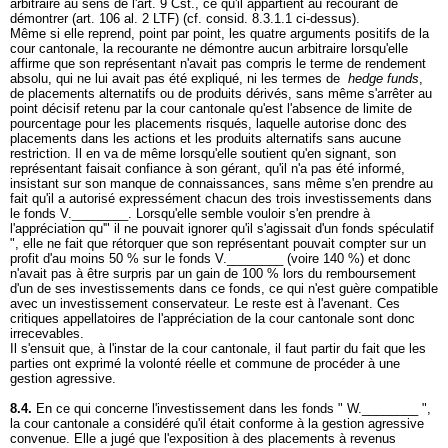
arbitraire au sens de l'
art. 9 Cst.
, ce qu'il appartient au recourant de
démontrer (
art. 106 al. 2 LTF
) (cf. consid. 8.3.1.1 ci-dessus).
Même si elle reprend, point par point, les quatre arguments positifs de la
cour cantonale, la recourante ne démontre aucun arbitraire lorsqu'elle
affirme que son représentant n'avait pas compris le terme de rendement
absolu, qui ne lui avait pas été expliqué, ni les termes de
hedge funds
,
de placements alternatifs ou de produits dérivés, sans même s'arrêter au
point décisif retenu par la cour cantonale qu'est l'absence de limite de
pourcentage pour les placements risqués, laquelle autorise donc des
placements dans les actions et les produits alternatifs sans aucune
restriction. Il en va de même lorsqu'elle soutient qu'en signant, son
représentant faisait confiance à son gérant, qu'il n'a pas été informé,
insistant sur son manque de connaissances, sans même s'en prendre au
fait qu'il a autorisé expressément chacun des trois investissements dans
le fonds V.________. Lorsqu'elle semble vouloir s'en prendre à
l'appréciation qu'" il ne pouvait ignorer qu'il s'agissait d'un fonds spéculatif
", elle ne fait que rétorquer que son représentant pouvait compter sur un
profit d'au moins 50 % sur le fonds V.________ (voire 140 %) et donc
n'avait pas à être surpris par un gain de 100 % lors du remboursement
d'un de ses investissements dans ce fonds, ce qui n'est guère compatible
avec un investissement conservateur. Le reste est à l'avenant. Ces
critiques appellatoires de l'appréciation de la cour cantonale sont donc
irrecevables.
Il s'ensuit que, à l'instar de la cour cantonale, il faut partir du fait que les
parties ont exprimé la volonté réelle et commune de procéder à une
gestion agressive.
8.4.
En ce qui concerne l'investissement dans les fonds " W.________ ",
la cour cantonale a considéré qu'il était conforme à la gestion agressive
convenue. Elle a jugé que l'exposition à des placements à revenus