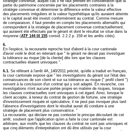
stratégie convenue, auquel cas il ne faut prendre en considération que la
partie du patrimoine concernée par les placements contraires à la
stratégie convenue et déterminer la différence entre la valeur effective
des placements irréguliers et la valeur hypothétique qu'ils auraient atteinte
si le capital avait été investi conformément au contrat. Comme mesure
de comparaison, il faut prendre en compte les placements alternatifs qui
correspondent à la stratégie de placement convenue contractuellement,
qui auraient été effectués par le gérant et dont le résultat se situe dans la
moyenne (
ATF 144 III 155
consid. 2.2.2 p. 159 et les arrêts cités).
6.
En l'espèce, la recourante reproche tout d'abord à la cour cantonale
d'avoir violé le droit en retenant que " le gérant ne devait pas investiguer
la tolérance au risque [de la cliente] dès lors que les clauses
contractuelles étaient univoques ".
6.1.
Se référant à l'arrêt 4A_140/2011 précité, qu'elle a traduit en français,
la cour cantonale expose que " les investigations du gérant sur l'état des
connaissances de son client et sur sa tolérance au risque (" profil client ")
servent à la conclusion d'un contrat qui y soit adapté. En revanche, ces
investigations n'ont aucune portée propre en matière de risques, lorsque
les clauses contractuelles sont univoques à cet égard. Ainsi, lorsque le
client accepte, à teneur du contrat de gestion de fortune, une stratégie
d'investissement risquée et spéculative, il ne peut pas invoquer plus tard
l'absence d'investigations dont le résultat aurait dû conduire à une
stratégie de placement plus conservatrice. "
La recourante, qui déclare ne pas contester le principe découlant de cet
arrêt, soutient que l'application qu'en a faite la cour cantonale est
arbitraire, aux motifs que les clauses du contrat ne sont pas univoques et
que cinq éléments d'interprétation ont dû être utilisés par la cour