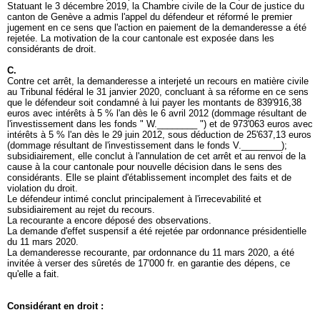
Statuant le 3 décembre 2019, la Chambre civile de la Cour de justice du
canton de Genève a admis l'appel du défendeur et réformé le premier
jugement en ce sens que l'action en paiement de la demanderesse a été
rejetée. La motivation de la cour cantonale est exposée dans les
considérants de droit.
C.
Contre cet arrêt, la demanderesse a interjeté un recours en matière civile
au Tribunal fédéral le 31 janvier 2020, concluant à sa réforme en ce sens
que le défendeur soit condamné à lui payer les montants de 839'916,38
euros avec intérêts à 5 % l'an dès le 6 avril 2012 (dommage résultant de
l'investissement dans les fonds " W.________ ") et de 973'063 euros avec
intérêts à 5 % l'an dès le 29 juin 2012, sous déduction de 25'637,13 euros
(dommage résultant de l'investissement dans le fonds V.________);
subsidiairement, elle conclut à l'annulation de cet arrêt et au renvoi de la
cause à la cour cantonale pour nouvelle décision dans le sens des
considérants. Elle se plaint d'établissement incomplet des faits et de
violation du droit.
Le défendeur intimé conclut principalement à l'irrecevabilité et
subsidiairement au rejet du recours.
La recourante a encore déposé des observations.
La demande d'effet suspensif a été rejetée par ordonnance présidentielle
du 11 mars 2020.
La demanderesse recourante, par ordonnance du 11 mars 2020, a été
invitée à verser des sûretés de 17'000 fr. en garantie des dépens, ce
qu'elle a fait.
Considérant en droit :