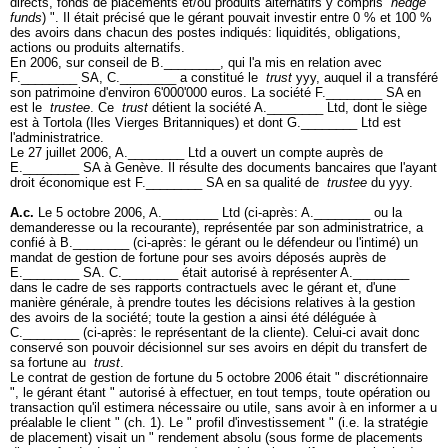
directs, fonds de placements et/ou produits alternatifs y compris
hedge
funds
) ". Il était précisé que le gérant pouvait investir entre 0 % et 100 %
des avoirs dans chacun des postes indiqués: liquidités, obligations,
actions ou produits alternatifs.
En 2006, sur conseil de B.________, qui l'a mis en relation avec
F.________ SA, C.________ a constitué le
trust
yyy, auquel il a transféré
son patrimoine d'environ 6'000'000 euros. La société F.________ SA en
est le
trustee
. Ce
trust
détient la société A.________ Ltd, dont le siège
est à Tortola (Iles Vierges Britanniques) et dont G.________ Ltd est
l'administratrice.
Le 27 juillet 2006, A.________ Ltd a ouvert un compte auprès de
E.________ SA à Genève. Il résulte des documents bancaires que l'ayant
droit économique est F.________ SA en sa qualité de
trustee
du yyy.
A.c.
Le 5 octobre 2006, A.________ Ltd (ci-après: A.________ ou la
demanderesse ou la recourante), représentée par son administratrice, a
confié à B.________ (ci-après: le gérant ou le défendeur ou l'intimé) un
mandat de gestion de fortune pour ses avoirs déposés auprès de
E.________ SA. C.________ était autorisé à représenter A.________
dans le cadre de ses rapports contractuels avec le gérant et, d'une
manière générale, à prendre toutes les décisions relatives à la gestion
des avoirs de la société; toute la gestion a ainsi été déléguée à
C.________ (ci-après: le représentant de la cliente). Celui-ci avait donc
conservé son pouvoir décisionnel sur ses avoirs en dépit du transfert de
sa fortune au
trust
.
Le contrat de gestion de fortune du 5 octobre 2006 était " discrétionnaire
", le gérant étant " autorisé à effectuer, en tout temps, toute opération ou
transaction qu'il estimera nécessaire ou utile, sans avoir à en informer a u
préalable le client " (ch. 1). Le " profil d'investissement " (i.e. la stratégie
de placement) visait un " rendement absolu (sous forme de placements