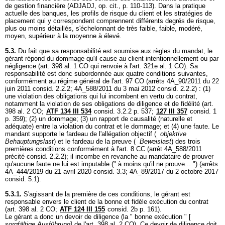
de gestion financière (ADJADJ, op. cit., p. 110-113). Dans la pratique
actuelle des banques, les profils de risque du client et les stratégies de
placement qui y correspondent comprennent différents degrés de risque,
plus ou moins détaillés, s'échelonnant de très faible, faible, modéré,
moyen, supérieur à la moyenne à élevé.
5.3.
Du fait que sa responsabilité est soumise aux règles du mandat, le
gérant répond du dommage qu'il cause au client intentionnellement ou par
négligence (
art. 398 al. 1 CO
qui renvoie à l'
art. 321e al. 1 CO
). Sa
responsabilité est donc subordonnée aux quatre conditions suivantes,
conformément au régime général de l'
art. 97 CO
(arrêts 4A_90/2011 du 22
juin 2011 consid. 2.2.2; 4A_588/2011 du 3 mai 2012 consid. 2.2.2) : (1)
une violation des obligations qui lui incombent en vertu du contrat,
notamment la violation de ses obligations de diligence et de fidélité (
art.
398 al. 2 CO
;
ATF 134 III 534
consid. 3.2.2 p. 537;
127 III 357
consid. 1
p. 359); (2) un dommage; (3) un rapport de causalité (naturelle et
adéquate) entre la violation du contrat et le dommage; et (4) une faute. Le
mandant supporte le fardeau de l'allégation objectif (
objektive
Behauptungslast
) et le fardeau de la preuve (
Beweislast
) des trois
premières conditions conformément à l'
art. 8 CC
(arrêt 4A_588/2011
précité consid. 2.2.2); il incombe en revanche au mandataire de prouver
qu'aucune faute ne lui est imputable (" à moins qu'il ne prouve... ") (arrêts
4A_444/2019 du 21 avril 2020 consid. 3.3; 4A_89/2017 du 2 octobre 2017
consid. 5.1).
5.3.1.
S'agissant de la première de ces conditions, le gérant est
responsable envers le client de la bonne et fidèle exécution du contrat
(
art. 398 al. 2 CO
;
ATF 124 III 155
consid. 2b p. 161).
Le gérant a donc un devoir de diligence (la " bonne exécution " [
sorgfältige Ausführung
] de l'
art. 398 al. 2 CO
). Ce devoir de diligence doit