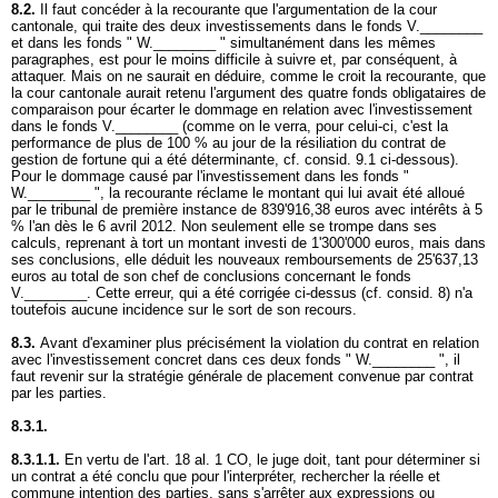
8.2.
Il faut concéder à la recourante que l'argumentation de la cour
cantonale, qui traite des deux investissements dans le fonds V.________
et dans les fonds " W.________ " simultanément dans les mêmes
paragraphes, est pour le moins difficile à suivre et, par conséquent, à
attaquer. Mais on ne saurait en déduire, comme le croit la recourante, que
la cour cantonale aurait retenu l'argument des quatre fonds obligataires de
comparaison pour écarter le dommage en relation avec l'investissement
dans le fonds V.________ (comme on le verra, pour celui-ci, c'est la
performance de plus de 100 % au jour de la résiliation du contrat de
gestion de fortune qui a été déterminante, cf. consid. 9.1 ci-dessous).
Pour le dommage causé par l'investissement dans les fonds "
W.________ ", la recourante réclame le montant qui lui avait été alloué
par le tribunal de première instance de 839'916,38 euros avec intérêts à 5
% l'an dès le 6 avril 2012. Non seulement elle se trompe dans ses
calculs, reprenant à tort un montant investi de 1'300'000 euros, mais dans
ses conclusions, elle déduit les nouveaux remboursements de 25'637,13
euros au total de son chef de conclusions concernant le fonds
V.________. Cette erreur, qui a été corrigée ci-dessus (cf. consid. 8) n'a
toutefois aucune incidence sur le sort de son recours.
8.3.
Avant d'examiner plus précisément la violation du contrat en relation
avec l'investissement concret dans ces deux fonds " W.________ ", il
faut revenir sur la stratégie générale de placement convenue par contrat
par les parties.
8.3.1.
8.3.1.1.
En vertu de l'
art. 18 al. 1 CO
, le juge doit, tant pour déterminer si
un contrat a été conclu que pour l'interpréter, rechercher la réelle et
commune intention des parties, sans s'arrêter aux expressions ou