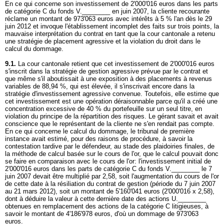
En ce qui concerne son investissement de 2'000'016 euros dans les parts
de catégorie C du fonds V.________ en juin 2007, la cliente recourante
réclame un montant de 973'063 euros avec intérêts à 5 % l'an dès le 29
juin 2012 et invoque l'établissement incomplet des faits sur trois points, la
mauvaise interprétation du contrat en tant que la cour cantonale a retenu
une stratégie de placement agressive et la violation du droit dans le
calcul du dommage.
9.1.
La cour cantonale retient que cet investissement de 2'000'016 euros
s'inscrit dans la stratégie de gestion agressive prévue par le contrat et
que même s'il aboutissait à une exposition à des placements à revenus
variables de 88,94 %, qui est élevée, il s'inscrivait encore dans la
stratégie d'investissement agressive convenue. Toutefois, elle estime que
cet investissement est une opération déraisonnable parce qu'il a créé une
concentration excessive de 40 % du portefeuille sur un seul titre, en
violation du principe de la répartition des risques. Le gérant savait et avait
conscience que le représentant de la cliente ne s'en rendait pas compte.
En ce qui concerne le calcul du dommage, le tribunal de première
instance avait estimé, pour des raisons de procédure, à savoir la
contestation tardive par le défendeur, au stade des plaidoiries finales, de
la méthode de calcul basée sur le cours de l'or, que le calcul pouvait donc
se faire en comparaison avec le cours de l'or: l'investissement initial de
2'000'016 euros dans les parts de catégorie C du fonds V.________ le 7
juin 2007 devait être multiplié par 2,58, soit l'augmentation du cours de l'or
de cette date à la résiliation du contrat de gestion (période du 7 juin 2007
au 21 mars 2012), soit un montant de 5'160'041 euros (2'000'016 x 2,58),
dont à déduire la valeur à cette dernière date des actions U.________
obtenues en remplacement des actions de la catégorie C litigieuses, à
savoir le montant de 4'186'978 euros, d'où un dommage de 973'063
euros.