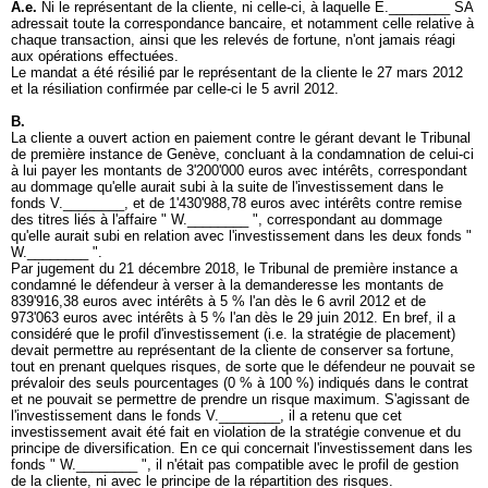
A.e.
Ni le représentant de la cliente, ni celle-ci, à laquelle E.________ SA
adressait toute la correspondance bancaire, et notamment celle relative à
chaque transaction, ainsi que les relevés de fortune, n'ont jamais réagi
aux opérations effectuées.
Le mandat a été résilié par le représentant de la cliente le 27 mars 2012
et la résiliation confirmée par celle-ci le 5 avril 2012.
B.
La cliente a ouvert action en paiement contre le gérant devant le Tribunal
de première instance de Genève, concluant à la condamnation de celui-ci
à lui payer les montants de 3'200'000 euros avec intérêts, correspondant
au dommage qu'elle aurait subi à la suite de l'investissement dans le
fonds V.________, et de 1'430'988,78 euros avec intérêts contre remise
des titres liés à l'affaire " W.________ ", correspondant au dommage
qu'elle aurait subi en relation avec l'investissement dans les deux fonds "
W.________ ".
Par jugement du 21 décembre 2018, le Tribunal de première instance a
condamné le défendeur à verser à la demanderesse les montants de
839'916,38 euros avec intérêts à 5 % l'an dès le 6 avril 2012 et de
973'063 euros avec intérêts à 5 % l'an dès le 29 juin 2012. En bref, il a
considéré que le profil d'investissement (i.e. la stratégie de placement)
devait permettre au représentant de la cliente de conserver sa fortune,
tout en prenant quelques risques, de sorte que le défendeur ne pouvait se
prévaloir des seuls pourcentages (0 % à 100 %) indiqués dans le contrat
et ne pouvait se permettre de prendre un risque maximum. S'agissant de
l'investissement dans le fonds V.________, il a retenu que cet
investissement avait été fait en violation de la stratégie convenue et du
principe de diversification. En ce qui concernait l'investissement dans les
fonds " W.________ ", il n'était pas compatible avec le profil de gestion
de la cliente, ni avec le principe de la répartition des risques.