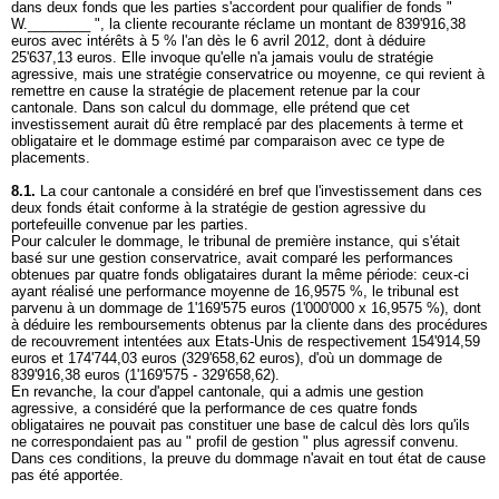
dans deux fonds que les parties s'accordent pour qualifier de fonds "
W.________ ", la cliente recourante réclame un montant de 839'916,38
euros avec intérêts à 5 % l'an dès le 6 avril 2012, dont à déduire
25'637,13 euros. Elle invoque qu'elle n'a jamais voulu de stratégie
agressive, mais une stratégie conservatrice ou moyenne, ce qui revient à
remettre en cause la stratégie de placement retenue par la cour
cantonale. Dans son calcul du dommage, elle prétend que cet
investissement aurait dû être remplacé par des placements à terme et
obligataire et le dommage estimé par comparaison avec ce type de
placements.
8.1.
La cour cantonale a considéré en bref que l'investissement dans ces
deux fonds était conforme à la stratégie de gestion agressive du
portefeuille convenue par les parties.
Pour calculer le dommage, le tribunal de première instance, qui s'était
basé sur une gestion conservatrice, avait comparé les performances
obtenues par quatre fonds obligataires durant la même période: ceux-ci
ayant réalisé une performance moyenne de 16,9575 %, le tribunal est
parvenu à un dommage de 1'169'575 euros (1'000'000 x 16,9575 %), dont
à déduire les remboursements obtenus par la cliente dans des procédures
de recouvrement intentées aux Etats-Unis de respectivement 154'914,59
euros et 174'744,03 euros (329'658,62 euros), d'où un dommage de
839'916,38 euros (1'169'575 - 329'658,62).
En revanche, la cour d'appel cantonale, qui a admis une gestion
agressive, a considéré que la performance de ces quatre fonds
obligataires ne pouvait pas constituer une base de calcul dès lors qu'ils
ne correspondaient pas au " profil de gestion " plus agressif convenu.
Dans ces conditions, la preuve du dommage n'avait en tout état de cause
pas été apportée.