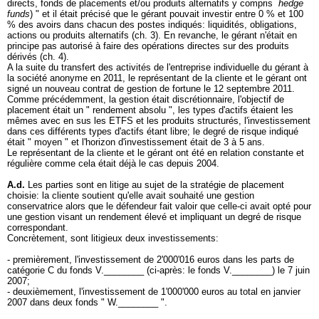
directs, fonds de placements et/ou produits alternatifs y compris
hedge
funds
) " et il était précisé que le gérant pouvait investir entre 0 % et 100
% des avoirs dans chacun des postes indiqués: liquidités, obligations,
actions ou produits alternatifs (ch. 3). En revanche, le gérant n'était en
principe pas autorisé à faire des opérations directes sur des produits
dérivés (ch. 4).
A la suite du transfert des activités de l'entreprise individuelle du gérant à
la société anonyme en 2011, le représentant de la cliente et le gérant ont
signé un nouveau contrat de gestion de fortune le 12 septembre 2011.
Comme précédemment, la gestion était discrétionnaire, l'objectif de
placement était un " rendement absolu ", les types d'actifs étaient les
mêmes avec en sus les ETFS et les produits structurés, l'investissement
dans ces différents types d'actifs étant libre; le degré de risque indiqué
était " moyen " et l'horizon d'investissement était de 3 à 5 ans.
Le représentant de la cliente et le gérant ont été en relation constante et
régulière comme cela était déjà le cas depuis 2004.
A.d.
Les parties sont en litige au sujet de la stratégie de placement
choisie: la cliente soutient qu'elle avait souhaité une gestion
conservatrice alors que le défendeur fait valoir que celle-ci avait opté pour
une gestion visant un rendement élevé et impliquant un degré de risque
correspondant.
Concrètement, sont litigieux deux investissements:
- premièrement, l'investissement de 2'000'016 euros dans les parts de
catégorie C du fonds V.________ (ci-après: le fonds V.________) le 7 juin
2007;
- deuxièmement, l'investissement de 1'000'000 euros au total en janvier
2007 dans deux fonds " W.________ ".