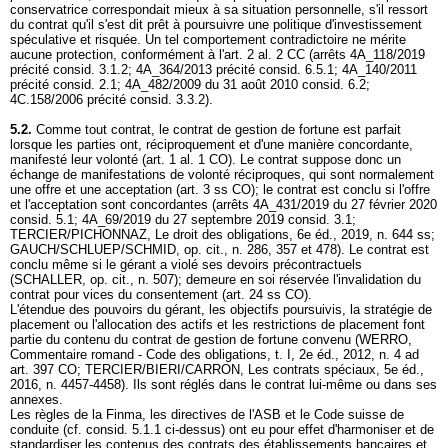
conservatrice correspondait mieux à sa situation personnelle, s'il ressort
du contrat qu'il s'est dit prêt à poursuivre une politique d'investissement
spéculative et risquée. Un tel comportement contradictoire ne mérite
aucune protection, conformément à l'
art. 2 al. 2 CC
(arrêts 4A_118/2019
précité consid. 3.1.2; 4A_364/2013 précité consid. 6.5.1; 4A_140/2011
précité consid. 2.1; 4A_482/2009 du 31 août 2010 consid. 6.2;
4C.158/2006 précité consid. 3.3.2).
5.2.
Comme tout contrat, le contrat de gestion de fortune est parfait
lorsque les parties ont, réciproquement et d'une manière concordante,
manifesté leur volonté (
art. 1 al. 1 CO
). Le contrat suppose donc un
échange de manifestations de volonté réciproques, qui sont normalement
une offre et une acceptation (
art. 3 ss CO
); le contrat est conclu si l'offre
et l'acceptation sont concordantes (arrêts 4A_431/2019 du 27 février 2020
consid. 5.1; 4A_69/2019 du 27 septembre 2019 consid. 3.1;
TERCIER/PICHONNAZ, Le droit des obligations, 6e éd., 2019, n. 644 ss;
GAUCH/SCHLUEP/SCHMID, op. cit., n. 286, 357 et 478). Le contrat est
conclu même si le gérant a violé ses devoirs précontractuels
(SCHALLER, op. cit., n. 507); demeure en soi réservée l'invalidation du
contrat pour vices du consentement (
art. 24 ss CO
).
L'étendue des pouvoirs du gérant, les objectifs poursuivis, la stratégie de
placement ou l'allocation des actifs et les restrictions de placement font
partie du contenu du contrat de gestion de fortune convenu (WERRO,
Commentaire romand - Code des obligations, t. I, 2e éd., 2012, n. 4 ad
art. 397 CO
; TERCIER/BIERI/CARRON, Les contrats spéciaux, 5e éd.,
2016, n. 4457-4458). Ils sont réglés dans le contrat lui-même ou dans ses
annexes.
Les règles de la Finma, les directives de l'ASB et le Code suisse de
conduite (cf. consid. 5.1.1 ci-dessus) ont eu pour effet d'harmoniser et de
standardiser les contenus des contrats des établissements bancaires et