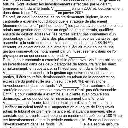
fortune. Sont litigieux les investissements effectués par le gérant,
premièrement, dans le fonds V.________ en juin 2007 et, deuxièmement,
dans deux fonds " W.________ " en janvier 2007.
En bref, en ce qui concerne les points demeurant litigieux, la cour
cantonale a examiné tout d'abord quelle stratégie de placement
(dénommée par elle " profil de risque ") les parties avaient choisie: elle a
admis une gestion comportant un degré de risque certain, qualifiée
ensuite de gestion agressive (les parties n'étant pas convenues d'un
pourcentage maximum dans des placements à revenus variables, qui
ascendait à la suite des deux investissements litigieux à 88,94 %),
écartant les objections de la cliente qui alléguait avoir souhaité une
gestion conservatrice, notamment par un investissement dans de l'or
physique en ce qui concerne le fonds V.________.
Puis, la cour cantonale a examiné si le gérant avait violé ses obligations
en investissant dans ces deux catégories de fonds, traitant les deux
simultanément: en substance, si l'investissement dans le fonds
V.________ correspondait à la gestion agressive convenue par les
parties, il était toutefois déraisonnable en raison de la concentration
excessive du portefeuille sur un seul titre (40 %); en revanche,
l'investissement dans les fonds " W.________ " était conforme à la
stratégie de gestion agressive convenue et n'était pas déraisonnable.
Enfin, la cour cantonale a examiné si la cliente avait prouvé son
dommage. En ce qui concerne l'investissement dans le fonds
V.________, elle l'a nié, faute pour la cliente d'avoir établi les faits
justifiant un calcul fondé sur l'augmentation du cours de l'or qu'avait
admis le tribunal de première instance et, statuant à nouveau, elle a
constaté que la cliente avait obtenu un rendement supérieur à 100 % sur
cet investissement durant la période contractuelle. En ce qui concerne
l'investissement dans les fonds " W.________ ", elle a estimé qu'outre