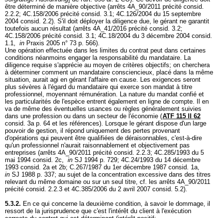
être déterminé de manière objective (arrêts 4A_90/2011 précité consid.
2.2.2; 4C.158/2006 précité consid. 3.1; 4C.126/2004 du 15 septembre
2004 consid. 2.2). S'il doit déployer la diligence due, le gérant ne garantit
toutefois aucun résultat (arrêts 4A_41/2016 précité consid. 3.2;
4C.158/2006 précité consid. 3.1; 4C.18/2004 du 3 décembre 2004 consid.
1.1,
in
Praxis 2005 n° 73 p. 566).
Une opération effectuée dans les limites du contrat peut dans certaines
conditions néanmoins engager la responsabilité du mandataire. La
diligence requise s'apprécie au moyen de critères objectifs; on cherchera
à déterminer comment un mandataire consciencieux, placé dans la même
situation, aurait agi en gérant l'affaire en cause. Les exigences seront
plus sévères à l'égard du mandataire qui exerce son mandat à titre
professionnel, moyennant rémunération. La nature du mandat confié et
les particularités de l'espèce entrent également en ligne de compte. Il en
va de même des éventuelles usances ou règles généralement suivies
dans une profession ou dans un secteur de l'économie (
ATF 115 II 62
consid. 3a p. 64 et les références). Lorsque le gérant dispose d'un large
pouvoir de gestion, il répond uniquement des pertes provenant
d'opérations qui peuvent être qualifiées de déraisonnables, c'est-à-dire
qu'un professionnel n'aurait raisonnablement et objectivement pas
entreprises (arrêts 4A_90/2011 précité consid. 2.2.3; 4C.285/1993 du 5
mai 1994 consid. 2c,
in
SJ 1994 p. 729; 4C.24/1993 du 14 décembre
1993 consid. 2a et 2b; C.267/1987 du 1er décembre 1987 consid. 1a,
in
SJ 1988 p. 337; au sujet de la concentration excessive dans des titres
relevant du même domaine ou sur un seul titre, cf. les arrêts 4A_90/2011
précité consid. 2.2.3 et 4C.385/2006 du 2 avril 2007 consid. 5.2).
5.3.2.
En ce qui concerne la deuxième condition, à savoir le dommage, il
ressort de la jurisprudence que c'est l'intérêt du client à l'exécution