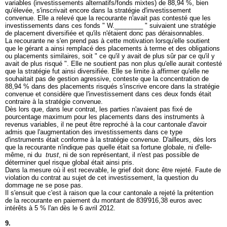
variables (investissements alternatifs/fonds mixtes) de 88,94 %, bien
qu'élevée, s'inscrivait encore dans la stratégie d'investissement
convenue. Elle a relevé que la recourante n'avait pas contesté que les
investissements dans ces fonds " W.________ " suivaient une stratégie
de placement diversifiée et qu'ils n'étaient donc pas déraisonnables.
La recourante ne s'en prend pas à cette motivation lorsqu'elle soutient
que le gérant a ainsi remplacé des placements à terme et des obligations
ou placements similaires, soit " ce qu'il y avait de plus sûr par ce qu'il y
avait de plus risqué ". Elle ne soutient pas non plus qu'elle aurait contesté
que la stratégie fut ainsi diversifiée. Elle se limite à affirmer qu'elle ne
souhaitait pas de gestion agressive, conteste que la concentration de
88,94 % dans des placements risqués s'inscrive encore dans la stratégie
convenue et considère que l'investissement dans ces deux fonds était
contraire à la stratégie convenue.
Dès lors que, dans leur contrat, les parties n'avaient pas fixé de
pourcentage maximum pour les placements dans des instruments à
revenus variables, il ne peut être reproché à la cour cantonale d'avoir
admis que l'augmentation des investissements dans ce type
d'instruments était conforme à la stratégie convenue. D'ailleurs, dès lors
que la recourante n'indique pas quelle était sa fortune globale, ni d'elle-
même, ni du
trust
, ni de son représentant, il n'est pas possible de
déterminer quel risque global était ainsi pris.
Dans la mesure où il est recevable, le grief doit donc être rejeté. Faute de
violation du contrat au sujet de cet investissement, la question du
dommage ne se pose pas.
Il s'ensuit que c'est à raison que la cour cantonale a rejeté la prétention
de la recourante en paiement du montant de 839'916,38 euros avec
intérêts à 5 % l'an dès le 6 avril 2012.
9.