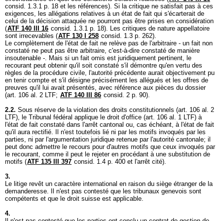
consid. 1.3.1 p. 18 et les références). Si la critique ne satisfait pas à ces
exigences, les allégations relatives à un état de fait qui s'écarterait de
celui de la décision attaquée ne pourront pas être prises en considération
(
ATF 140 III 16
consid. 1.3.1 p. 18). Les critiques de nature appellatoire
sont irrecevables (
ATF 130 I 258
consid. 1.3 p. 262).
Le complètement de l'état de fait ne relève pas de l'arbitraire - un fait non
constaté ne peut pas être arbitraire, c'est-à-dire constaté de manière
insoutenable -. Mais si un fait omis est juridiquement pertinent, le
recourant peut obtenir qu'il soit constaté s'il démontre qu'en vertu des
règles de la procédure civile, l'autorité précédente aurait objectivement pu
en tenir compte et s'il désigne précisément les allégués et les offres de
preuves qu'il lui avait présentés, avec référence aux pièces du dossier
(
art. 106 al. 2 LTF
;
ATF 140 III 86
consid. 2 p. 90).
2.2.
Sous réserve de la violation des droits constitutionnels (
art. 106 al. 2
LTF
), le Tribunal fédéral applique le droit d'office (
art. 106 al. 1 LTF
) à
l'état de fait constaté dans l'arrêt cantonal ou, cas échéant, à l'état de fait
qu'il aura rectifié. Il n'est toutefois lié ni par les motifs invoqués par les
parties, ni par l'argumentation juridique retenue par l'autorité cantonale; il
peut donc admettre le recours pour d'autres motifs que ceux invoqués par
le recourant, comme il peut le rejeter en procédant à une substitution de
motifs (
ATF 135 III 397
consid. 1.4 p. 400 et l'arrêt cité).
3.
Le litige revêt un caractère international en raison du siège étranger de la
demanderesse. Il n'est pas contesté que les tribunaux genevois sont
compétents et que le droit suisse est applicable.
4.
Il n'est pas contesté que les parties ont conclu un contrat de gestion de