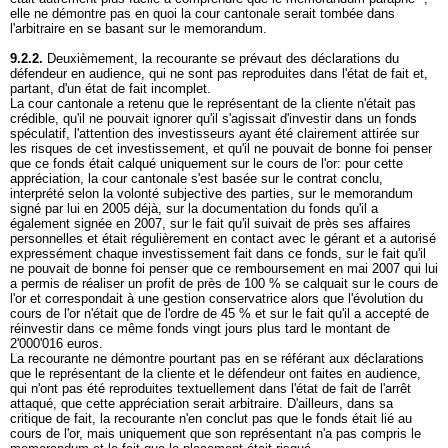
elle ne démontre pas en quoi la cour cantonale serait tombée dans
l'arbitraire en se basant sur le memorandum.
9.2.2.
Deuxièmement, la recourante se prévaut des déclarations du
défendeur en audience, qui ne sont pas reproduites dans l'état de fait et,
partant, d'un état de fait incomplet.
La cour cantonale a retenu que le représentant de la cliente n'était pas
crédible, qu'il ne pouvait ignorer qu'il s'agissait d'investir dans un fonds
spéculatif, l'attention des investisseurs ayant été clairement attirée sur
les risques de cet investissement, et qu'il ne pouvait de bonne foi penser
que ce fonds était calqué uniquement sur le cours de l'or: pour cette
appréciation, la cour cantonale s'est basée sur le contrat conclu,
interprété selon la volonté subjective des parties, sur le memorandum
signé par lui en 2005 déjà, sur la documentation du fonds qu'il a
également signée en 2007, sur le fait qu'il suivait de près ses affaires
personnelles et était régulièrement en contact avec le gérant et a autorisé
expressément chaque investissement fait dans ce fonds, sur le fait qu'il
ne pouvait de bonne foi penser que ce remboursement en mai 2007 qui lui
a permis de réaliser un profit de près de 100 % se calquait sur le cours de
l'or et correspondait à une gestion conservatrice alors que l'évolution du
cours de l'or n'était que de l'ordre de 45 % et sur le fait qu'il a accepté de
réinvestir dans ce même fonds vingt jours plus tard le montant de
2'000'016 euros.
La recourante ne démontre pourtant pas en se référant aux déclarations
que le représentant de la cliente et le défendeur ont faites en audience,
qui n'ont pas été reproduites textuellement dans l'état de fait de l'arrêt
attaqué, que cette appréciation serait arbitraire. D'ailleurs, dans sa
critique de fait, la recourante n'en conclut pas que le fonds était lié au
cours de l'or, mais uniquement que son représentant n'a pas compris le