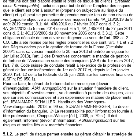
de fortune doit tout d'abord établir le profil de risque du client (
Erstellen
eines Kundenprofils
) : celui-ci a pour but de définir l'ampleur des risques
que le client est prêt à assumer (propension subjective au risque du
client) et qu'il peut se permettre de prendre compte tenu de son niveau de
vie (capacité objective à supporter des risques) (arrêts 4A_118/2019 du 9
août 2019 consid. 3.1; 4A_436/2016 du 7 février 2017 consid. 3.2;
4A_364/2013 du 5 mars 2014 consid. 6.5.1; 4A_140/2011 du 27 juin 2011
consid. 2.1; 4C.158/2006 du 10 novembre 2006 consid. 3.3.1). Cette
obligation découle de son devoir de diligence au sens de l'
art. 398 al. 2
CO
. Elle a été reprise par les règles prudentielles que sont l'art. 7.1 et 7.2
des Règles-cadres pour la gestion de fortune de la Finma (Circulaire
2009/1 dans sa version modifiée le 30 mai 2013 et entrée en vigueur le
1er juillet 2013), l'art. 1 des Directives concernant le mandat de gestion
de fortune de l'Association suisse des banquiers (ASB) du 1er mars 2017,
l'art. 7 du Code suisse de conduite relatif à l'exercice de la profession de
gérant de fortune indépendant du 1er août 2017 et, depuis le 1er janvier
2020, l'art. 12 de la loi fédérale du 15 juin 2018 sur les services financiers
(LSFin; RS 950.1).
Pour ce faire, le gérant de fortune doit se renseigner (devoir
d'investigation;
Abkl
ärungspflicht
) sur la situation financière du client,
ses objectifs d'investissement, sa disposition à prendre des risques, ainsi
que sur ses connaissances et son expérience en matière de placements
(cf. JEAN-MARC SCHALLER, Handbuch des Vermögens-
Verwaltungsrechts, 2013, n. 99 ss; SUSAN EMMENEGGER, Le devoir
d'information du banquier,
in
La responsabilité pour l'information fournie à
titre professionnel, Chappuis/Winiger [éd.], 2009, p. 79 s.). Il doit
également l'informer (devoir d'information;
Aufklärungspflicht
) sur les
risques et profits liés aux marchés financiers.
5.1.2.
Le profil de risque permet ensuite au gérant d'établir la stratégie de