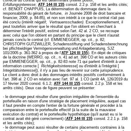
correcte du contrat qui est déterminant (intérêt positif;
Erfüllungsinteresse
;
ATF 144 III 155
consid. 2.2 p. 158 et les arrêts cités;
cf. BENOÎT CHAPPUIS, La détermination du dommage dans la
responsabilité du gérant de fortune,
in
Journée 2008 de droit bancaire et
financier, 2009, p. 84-85), et non son intérêt à ce que le contrat n'ait pas
été conclu (intérêt négatif;
Vertrauensschaden)
. Exceptionnellement, il
peut toutefois arriver que le résultat que l'on obtient en cherchant à
déterminer l'intérêt positif, estimé selon l'
art. 42 al. 2 CO
, se recoupe
avec celui que l'on obtient en partant du principe que le client n'aurait
jamais conclu le contrat (cf. EMMENEGGER, op. cit., p. 82;
CHRISTOPH GUTZWILLER, Schadensstiftung und Schadensberechnung
bei pflichtwidriger Vermögensverwaltung und Anlageberatung, SJZ
101/2005 p. 361-362 à propos de l'
ATF 124 III 155
). En dépit de critiques
de la doctrine (WERRO, op. cit., n. 41 ad
art. 398 CO
et les auteurs cités
par EMMENEGGER, op. cit., p. 82-83 note 71 qui parlent d'intérêt à une
information correcte [
Richtigkeitsinteresse
] ou d'intérêt à l'intégrité [
Integritätsinteresse
]), il n'y a pas lieu de revenir sur cette jurisprudence.
Le client a donc droit à des dommages-intérêts positifs conformément à
l'
art. 398 al. 2 CO
en relation avec l'
art. 97 al. 1 CO
(arrêt 4A_126/2019 du
17 février 2020 consid. 6.1.2;
ATF 144 III 155
consid. 2.2 p. 158 et les
arrêts cités). Deux cas de figure peuvent se présenter:
- le dommage peut résulter d'une gestion irrégulière de l'ensemble du
portefeuille en raison d'une stratégie de placement irrégulière, auquel cas
il faut prendre en compte l'entier de la fortune générale et procéder à la
comparaison entre le portefeuille effectif (à la suite de la mauvaise
exécution du contrat) et le portefeuille hypothétique (qu'il aurait eu si le
contrat avait été géré correctement) (
ATF 144 III 155
consid. 2.2.1 p. 158
et les arrêts cités);
- le dommage peut aussi résulter de certains placements contraires à la