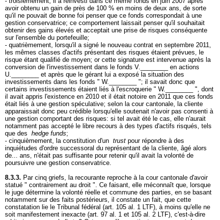
- troisièmement, il a réinvesti dans ce même fonds en juin 2007 après
avoir obtenu un gain de près de 100 % en moins de deux ans, de sorte
qu'il ne pouvait de bonne foi penser que ce fonds correspondait à une
gestion conservatrice; ce comportement laissait penser qu'il souhaitait
obtenir des gains élevés et acceptait une prise de risques conséquente
sur l'ensemble du portefeuille;
- quatrièmement, lorsqu'il a signé le nouveau contrat en septembre 2011,
les mêmes classes d'actifs présentant des risques étaient prévues, le
risque étant qualifié de moyen; or cette signature est intervenue après la
conversion de l'investissement dans le fonds V.________ en actions
U.________ et après que le gérant lui a exposé la situation des
investissements dans les fonds " W.________ "; il savait donc que
certains investissements étaient liés à l'escroquerie " W.________ ", dont
il avait appris l'existence en 2010 et il était notoire en 2011 que ces fonds
était liés à une gestion spéculative; selon la cour cantonale, la cliente
apparaissait donc peu crédible lorsqu'elle soutenait n'avoir pas consenti à
une gestion comportant des risques: si tel avait été le cas, elle n'aurait
notamment pas accepté le libre recours à des types d'actifs risqués, tels
que des
hedge funds
;
- cinquièmement, la constitution d'un
trust
pour répondre à des
inquiétudes d'ordre successoral du représentant de la cliente, âgé alors
de... ans, n'était pas suffisante pour retenir qu'il avait la volonté de
poursuivre une gestion conservatrice.
8.3.3.
Par cinq griefs, la recourante reproche à la cour cantonale d'avoir
statué " contrairement au droit ". Ce faisant, elle méconnaît que, lorsque
le juge détermine la volonté réelle et commune des parties, en se basant
notamment sur des faits postérieurs, il constate un fait, que cette
constatation lie le Tribunal fédéral (
art. 105 al. 1 LTF
), à moins qu'elle ne
soit manifestement inexacte (art. 97 al. 1 et 105 al. 2 LTF), c'est-à-dire