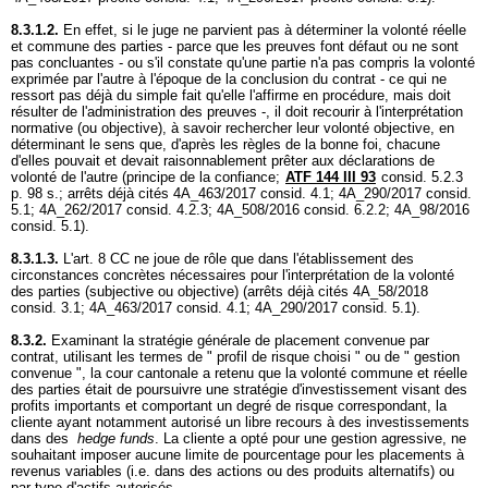
8.3.1.2.
En effet, si le juge ne parvient pas à déterminer la volonté réelle
et commune des parties - parce que les preuves font défaut ou ne sont
pas concluantes - ou s'il constate qu'une partie n'a pas compris la volonté
exprimée par l'autre à l'époque de la conclusion du contrat - ce qui ne
ressort pas déjà du simple fait qu'elle l'affirme en procédure, mais doit
résulter de l'administration des preuves -, il doit recourir à l'interprétation
normative (ou objective), à savoir rechercher leur volonté objective, en
déterminant le sens que, d'après les règles de la bonne foi, chacune
d'elles pouvait et devait raisonnablement prêter aux déclarations de
volonté de l'autre (principe de la confiance;
ATF 144 III 93
consid. 5.2.3
p. 98 s.; arrêts déjà cités 4A_463/2017 consid. 4.1; 4A_290/2017 consid.
5.1; 4A_262/2017 consid. 4.2.3; 4A_508/2016 consid. 6.2.2; 4A_98/2016
consid. 5.1).
8.3.1.3.
L'
art. 8 CC
ne joue de rôle que dans l'établissement des
circonstances concrètes nécessaires pour l'interprétation de la volonté
des parties (subjective ou objective) (arrêts déjà cités 4A_58/2018
consid. 3.1; 4A_463/2017 consid. 4.1; 4A_290/2017 consid. 5.1).
8.3.2.
Examinant la stratégie générale de placement convenue par
contrat, utilisant les termes de " profil de risque choisi " ou de " gestion
convenue ", la cour cantonale a retenu que la volonté commune et réelle
des parties était de poursuivre une stratégie d'investissement visant des
profits importants et comportant un degré de risque correspondant, la
cliente ayant notamment autorisé un libre recours à des investissements
dans des
hedge funds
. La cliente a opté pour une gestion agressive, ne
souhaitant imposer aucune limite de pourcentage pour les placements à
revenus variables (i.e. dans des actions ou des produits alternatifs) ou
par type d'actifs autorisés.