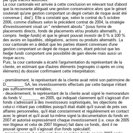
La cour cantonale est arrivée à cette conclusion en relevant tout d'abord
que la recourante alléguait une gestion conservatrice alors que le gérant
soutenait qu'une gestion comportant un degré certain de risque avait été
convenue (
ibid.
). Elle a constaté que, selon le contrat du 5 octobre
2006, comme d'ailleurs selon le précédent contrat de 2004, la stratégie
d'investissement visait un " rendement absolu " (sous forme de
placements directs, fonds de placements et/ou produits alternatifs, y
compris
hedge funds
) et que le gérant pouvait investir de 0 % à 100 %
des avoirs en liquidités, obligations, actions ou produits alternatifs. La
cour cantonale en a déduit que les parties étaient convenues d'une
gestion comportant un degré de risque certain, étant précisé que les
hedge funds
comportent une possibilité de gain élevée mais aussi un
risque accru.
Puis, la cour cantonale a écarté l'argumentation du représentant de la
cliente, en estimant que d'autres éléments (regroupés ci-après en cinq
éléments) du dossier confirmaient cette interprétation:
- premièrement, le représentant de la cliente avait retiré son patrimoine de
D.________ SA, les investissements effectués par cette banque n'étant
pas suffisamment rentables;
- deuxièmement, le représentant de la cliente avait signé le memorandum
du fonds V.________ en 2005, qui indiquait clairement qu'il s'agissait d'un
fonds s'adressant à des investisseurs sophistiqués, les objections de
celui-ci n'étant pas crédibles puisqu'il était établi qu'il suivait de près ses
affaires personnelles, qu'il était constamment et régulièrement en contact
avec le gérant et qu'il avait lui-même signé la documentation du fonds en
2007 et autorisé expressément chaque investissement (i.e. ceux de 2005
non litigieux et celui de 2007 litigieux) fait dans ce fonds, dont il ne
pouvait ignorer qu'il s'agissait d'un fonds spéculatif;