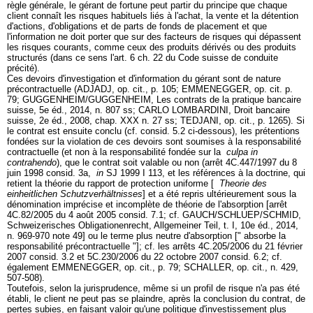
règle générale, le gérant de fortune peut partir du principe que chaque
client connaît les risques habituels liés à l'achat, la vente et la détention
d'actions, d'obligations et de parts de fonds de placement et que
l'information ne doit porter que sur des facteurs de risques qui dépassent
les risques courants, comme ceux des produits dérivés ou des produits
structurés (dans ce sens l'art. 6 ch. 22 du Code suisse de conduite
précité).
Ces devoirs d'investigation et d'information du gérant sont de nature
précontractuelle (ADJADJ, op. cit., p. 105; EMMENEGGER, op. cit. p.
79; GUGGENHEIM/GUGGENHEIM, Les contrats de la pratique bancaire
suisse, 5e éd., 2014, n. 807 ss; CARLO LOMBARDINI, Droit bancaire
suisse, 2e éd., 2008, chap. XXX n. 27 ss; TEDJANI, op. cit., p. 1265). Si
le contrat est ensuite conclu (cf. consid. 5.2 ci-dessous), les prétentions
fondées sur la violation de ces devoirs sont soumises à la responsabilité
contractuelle (et non à la responsabilité fondée sur la
culpa in
contrahendo
), que le contrat soit valable ou non (arrêt 4C.447/1997 du 8
juin 1998 consid. 3a,
in
SJ 1999 I 113, et les références à la doctrine, qui
retient la théorie du rapport de protection uniforme [
Theorie des
einheitlichen Schutzverhältnisses
] et a été repris ultérieurement sous la
dénomination imprécise et incomplète de théorie de l'absorption [arrêt
4C.82/2005 du 4 août 2005 consid. 7.1; cf. GAUCH/SCHLUEP/SCHMID,
Schweizerisches Obligationenrecht, Allgemeiner Teil, t. I, 10e éd., 2014,
n. 969-970 note 49] ou le terme plus neutre d'absorption [" absorbe la
responsabilité précontractuelle "]; cf. les arrêts 4C.205/2006 du 21 février
2007 consid. 3.2 et 5C.230/2006 du 22 octobre 2007 consid. 6.2; cf.
également EMMENEGGER, op. cit., p. 79; SCHALLER, op. cit., n. 429,
507-508).
Toutefois, selon la jurisprudence, même si un profil de risque n'a pas été
établi, le client ne peut pas se plaindre, après la conclusion du contrat, de
pertes subies, en faisant valoir qu'une politique d'investissement plus