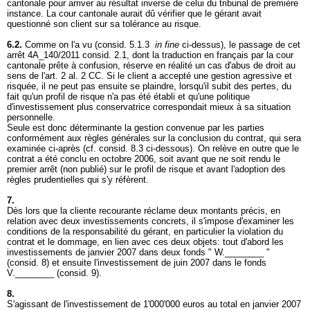
cantonale pour arriver au résultat inverse de celui du tribunal de première
instance. La cour cantonale aurait dû vérifier que le gérant avait
questionné son client sur sa tolérance au risque.
6.2.
Comme on l'a vu (consid. 5.1.3
in fine
ci-dessus), le passage de cet
arrêt 4A_140/2011 consid. 2.1, dont la traduction en français par la cour
cantonale prête à confusion, réserve en réalité un cas d'abus de droit au
sens de l'
art. 2 al. 2 CC
. Si le client a accepté une gestion agressive et
risquée, il ne peut pas ensuite se plaindre, lorsqu'il subit des pertes, du
fait qu'un profil de risque n'a pas été établi et qu'une politique
d'investissement plus conservatrice correspondait mieux à sa situation
personnelle.
Seule est donc déterminante la gestion convenue par les parties
conformément aux règles générales sur la conclusion du contrat, qui sera
examinée ci-après (cf. consid. 8.3 ci-dessous). On relève en outre que le
contrat a été conclu en octobre 2006, soit avant que ne soit rendu le
premier arrêt (non publié) sur le profil de risque et avant l'adoption des
règles prudentielles qui s'y réfèrent.
7.
Dès lors que la cliente recourante réclame deux montants précis, en
relation avec deux investissements concrets, il s'impose d'examiner les
conditions de la responsabilité du gérant, en particulier la violation du
contrat et le dommage, en lien avec ces deux objets: tout d'abord les
investissements de janvier 2007 dans deux fonds " W.________ "
(consid. 8) et ensuite l'investissement de juin 2007 dans le fonds
V.________ (consid. 9).
8.
S'agissant de l'investissement de 1'000'000 euros au total en janvier 2007