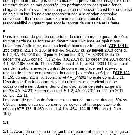
que l'opération n'était pas déraisonnable, la preuve du dommage n'était en
tout état de cause pas apportée, les performances des quatre fonds
obligataires fournis à titre de comparaison ne pouvant constituer une base
de calcul puisqu'ils ne correspondaient pas à la gestion agressive
convenue. Elle n'a donc pas examiné les autres conditions de la
responsabilité du gérant que sont le rapport de causalité et la faute.
5.
Dans le contrat de gestion de fortune, le client charge le gérant de gérer
tout ou partie de sa fortune en déterminant lui-même les opérations
boursières à effectuer, dans les limites fixées par le contrat (
ATF 144 III
155
consid. 2.1.1 p. 156; arrêts 4A_54/2017 du 29 janvier 2018 consid.
5.1.2; 4A_41/2016 du 20 juin 2016 consid. 3.1; 4A_593/2015 du 13
décembre 2016 consid. 7.1.2; 4A_336/2014 du 18 décembre 2014 consid.
4.1; 4A_168/2008 du 11 juin 2008 consid. 2.1,
in
SJ 2009 I 13; au sujet
des délimitations avec le contrat de conseil en placement et avec la
relation de simple compte/dépôt bancaire [
execution only
], cf. l'
ATF 144
III 155
consid. 2.1 s. p. 156 s.; arrêt 4A_54/2017 précité consid. 5.1).
L'existence d'un tel contrat n'exclut nullement que le client puisse
occasionnellement donner des ordres d'achat ou de vente au gérant
(arrêts 4A_54/2017 précité consid. 5.1.2; 4A_90/2011 du 22 juin 2011
consid. 2.2.1).
Le contrat de gestion de fortune est un mandat au sens des
art. 394 ss
CO
, au moins en ce qui concerne les devoirs et la responsabilité du
gérant (
ATF 132 III 460
consid. 4.1 p. 464;
124 III 155
consid. 2b p.
161).
5.1.
5.1.1.
Avant de conclure un tel contrat et pour qu'il puisse l'être, le gérant