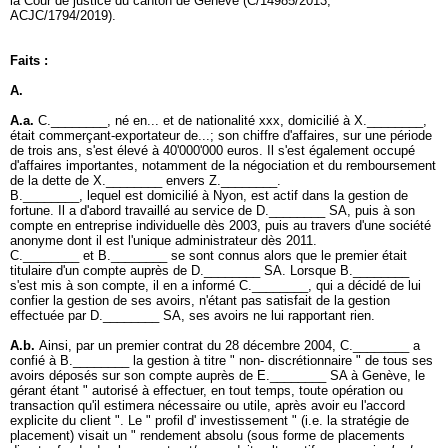
la Cour de justice du canton de Genève (C/14985/2013,
ACJC/1794/2019).
Faits :
A.
A.a.
C.________, né en... et de nationalité xxx, domicilié à X.________,
était commerçant-exportateur de...; son chiffre d'affaires, sur une période
de trois ans, s'est élevé à 40'000'000 euros. Il s'est également occupé
d'affaires importantes, notamment de la négociation et du remboursement
de la dette de X.________ envers Z.________.
B.________, lequel est domicilié à Nyon, est actif dans la gestion de
fortune. Il a d'abord travaillé au service de D.________ SA, puis à son
compte en entreprise individuelle dès 2003, puis au travers d'une société
anonyme dont il est l'unique administrateur dès 2011.
C.________ et B.________ se sont connus alors que le premier était
titulaire d'un compte auprès de D.________ SA. Lorsque B.________
s'est mis à son compte, il en a informé C.________, qui a décidé de lui
confier la gestion de ses avoirs, n'étant pas satisfait de la gestion
effectuée par D.________ SA, ses avoirs ne lui rapportant rien.
A.b.
Ainsi, par un premier contrat du 28 décembre 2004, C.________ a
confié à B.________ la gestion à titre " non- discrétionnaire " de tous ses
avoirs déposés sur son compte auprès de E.________ SA à Genève, le
gérant étant " autorisé à effectuer, en tout temps, toute opération ou
transaction qu'il estimera nécessaire ou utile, après avoir eu l'accord
explicite du client ". Le " profil d' investissement " (i.e. la stratégie de
placement) visait un " rendement absolu (sous forme de placements