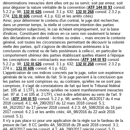
dénominations inexactes dont elles ont pu se servir, soit par erreur, soit
pour déguiser la nature véritable de la convention (
ATF 144 III 93
consid.
5.2.2 p. 98;
132 III 626
consid. 3.1 p. 632;
132 III 268
consid. 2.3.2 p.
274;
131 III 606
consid. 4.1 p. 611 et les arrêts cités).
Ainsi, pour déterminer le contenu d'un contrat, le juge doit rechercher,
dans un premier temps, la réelle et commune intention des parties
(interprétation subjective), le cas échéant empiriquement, sur la base
d'indices. Constituent des indices en ce sens non seulement la teneur
des déclarations de volonté - écrites ou orales -, mais encore le contexte
général, soit toutes les circonstances permettant de découvrir la volonté
réelle des parties, qu'il s'agisse de déclarations antérieures à la
conclusion du contrat ou de faits postérieurs à celle-ci, en particulier le
comportement ultérieur des parties établissant quelles étaient à l'époque
les conceptions des contractants eux-mêmes (
ATF 144 III 93
consid.
5.2.2 p. 98;
132 III 626
consid. 3.1 p. 632;
132 III 268
consid. 2.3.2 p.
274 s.;
131 III 606
consid. 4.1 p. 611).
L'appréciation de ces indices concrets par le juge, selon son expérience
générale de la vie, relève du fait. Si le juge parvient à la conclusion que
les parties se sont comprises ou, au contraire, qu'elles ne se sont pas
comprises, il s'agit de constatations de fait qui lient le Tribunal fédéral
(
art. 105 al. 1 LTF
), à moins qu'elles ne soient manifestement inexactes
(art. 97 al. 1 et 105 al. 2 LTF), c'est-à-dire arbitraires au sens de l'
art. 9
Cst.
(
ATF 144 III 93
consid. 5.2.2 p. 98; arrêts 4A_463/2017 du 4 mai
2018 consid. 4.1; 4A_290/2017 du 12 mars 2018 consid. 5.1;
4A_262/2017 du 17 janvier 2018 consid. 4.2.3; 4A_508/2016 du 16 juin
2017 consid. 6.2.1 et les arrêts cités; 4A_98/2016 du 22 août 2016
consid. 5.1).
Il n'y a pas place ici pour une application de la règle sur le fardeau de la
preuve de l'
art. 8 CC
(arrêts 4A_58/2018 du 28 août 2018 consid. 3.1;
4A_463/2017 précité consid. 4.1; 4A_290/2017 précité consid. 5.1).