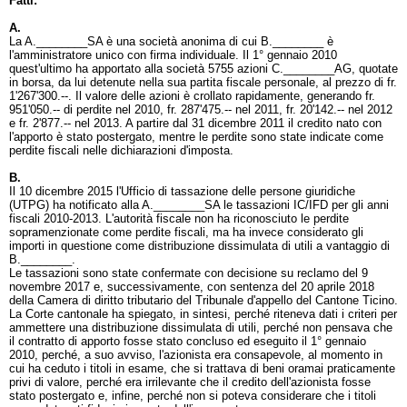
Fatti:
A.
La A.________SA è una società anonima di cui B.________ è
l'amministratore unico con firma individuale. Il 1° gennaio 2010
quest'ultimo ha apportato alla società 5755 azioni C.________AG, quotate
in borsa, da lui detenute nella sua partita fiscale personale, al prezzo di fr.
1'267'300.--. Il valore delle azioni è crollato rapidamente, generando fr.
951'050.-- di perdite nel 2010, fr. 287'475.-- nel 2011, fr. 20'142.-- nel 2012
e fr. 2'877.-- nel 2013. A partire dal 31 dicembre 2011 il credito nato con
l'apporto è stato postergato, mentre le perdite sono state indicate come
perdite fiscali nelle dichiarazioni d'imposta.
B.
Il 10 dicembre 2015 l'Ufficio di tassazione delle persone giuridiche
(UTPG) ha notificato alla A.________SA le tassazioni IC/IFD per gli anni
fiscali 2010-2013. L'autorità fiscale non ha riconosciuto le perdite
sopramenzionate come perdite fiscali, ma ha invece considerato gli
importi in questione come distribuzione dissimulata di utili a vantaggio di
B.________.
Le tassazioni sono state confermate con decisione su reclamo del 9
novembre 2017 e, successivamente, con sentenza del 20 aprile 2018
della Camera di diritto tributario del Tribunale d'appello del Cantone Ticino.
La Corte cantonale ha spiegato, in sintesi, perché riteneva dati i criteri per
ammettere una distribuzione dissimulata di utili, perché non pensava che
il contratto di apporto fosse stato concluso ed eseguito il 1° gennaio
2010, perché, a suo avviso, l'azionista era consapevole, al momento in
cui ha ceduto i titoli in esame, che si trattava di beni oramai praticamente
privi di valore, perché era irrilevante che il credito dell'azionista fosse
stato postergato e, infine, perché non si poteva considerare che i titoli