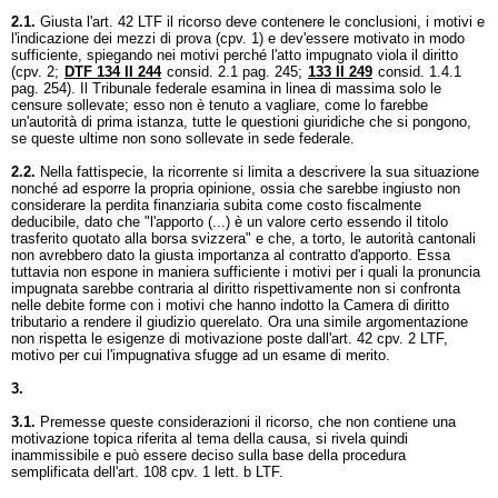
2.1.
Giusta l'
art. 42 LTF
il ricorso deve contenere le conclusioni, i motivi e
l'indicazione dei mezzi di prova (cpv. 1) e dev'essere motivato in modo
sufficiente, spiegando nei motivi perché l'atto impugnato viola il diritto
(cpv. 2;
DTF 134 II 244
consid. 2.1 pag. 245;
133 II 249
consid. 1.4.1
pag. 254). Il Tribunale federale esamina in linea di massima solo le
censure sollevate; esso non è tenuto a vagliare, come lo farebbe
un'autorità di prima istanza, tutte le questioni giuridiche che si pongono,
se queste ultime non sono sollevate in sede federale.
2.2.
Nella fattispecie, la ricorrente si limita a descrivere la sua situazione
nonché ad esporre la propria opinione, ossia che sarebbe ingiusto non
considerare la perdita finanziaria subita come costo fiscalmente
deducibile, dato che "l'apporto (...) è un valore certo essendo il titolo
trasferito quotato alla borsa svizzera" e che, a torto, le autorità cantonali
non avrebbero dato la giusta importanza al contratto d'apporto. Essa
tuttavia non espone in maniera sufficiente i motivi per i quali la pronuncia
impugnata sarebbe contraria al diritto rispettivamente non si confronta
nelle debite forme con i motivi che hanno indotto la Camera di diritto
tributario a rendere il giudizio querelato. Ora una simile argomentazione
non rispetta le esigenze di motivazione poste dall'
art. 42 cpv. 2 LTF
,
motivo per cui l'impugnativa sfugge ad un esame di merito.
3.
3.1.
Premesse queste considerazioni il ricorso, che non contiene una
motivazione topica riferita al tema della causa, si rivela quindi
inammissibile e può essere deciso sulla base della procedura
semplificata dell'
art. 108 cpv. 1 lett. b LTF
.