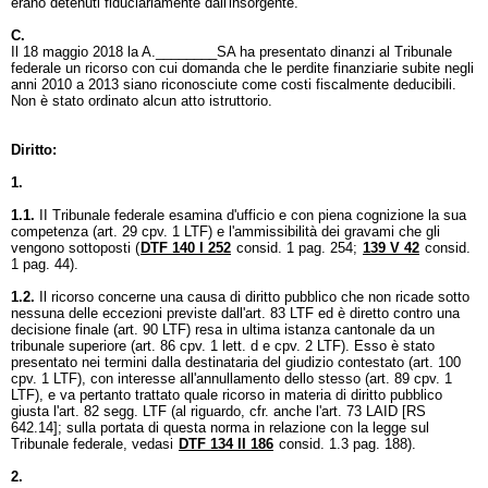
erano detenuti fiduciariamente dall'insorgente.
C.
Il 18 maggio 2018 la A.________SA ha presentato dinanzi al Tribunale
federale un ricorso con cui domanda che le perdite finanziarie subite negli
anni 2010 a 2013 siano riconosciute come costi fiscalmente deducibili.
Non è stato ordinato alcun atto istruttorio.
Diritto:
1.
1.1.
II Tribunale federale esamina d'ufficio e con piena cognizione la sua
competenza (
art. 29 cpv. 1 LTF
) e l'ammissibilità dei gravami che gli
vengono sottoposti (
DTF 140 I 252
consid. 1 pag. 254;
139 V 42
consid.
1 pag. 44).
1.2.
Il ricorso concerne una causa di diritto pubblico che non ricade sotto
nessuna delle eccezioni previste dall'
art. 83 LTF
ed è diretto contro una
decisione finale (
art. 90 LTF
) resa in ultima istanza cantonale da un
tribunale superiore (art. 86 cpv. 1 lett. d e cpv. 2 LTF). Esso è stato
presentato nei termini dalla destinataria del giudizio contestato (
art. 100
cpv. 1 LTF
), con interesse all'annullamento dello stesso (
art. 89 cpv. 1
LTF
), e va pertanto trattato quale ricorso in materia di diritto pubblico
giusta l'art. 82 segg. LTF (al riguardo, cfr. anche l'
art. 73 LAID
[RS
642.14]; sulla portata di questa norma in relazione con la legge sul
Tribunale federale, vedasi
DTF 134 II 186
consid. 1.3 pag. 188).
2.