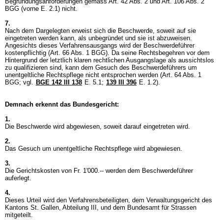
Begründungsanforderungen gemäss
Art. 42 Abs. 2 und
Art. 106 Abs. 2
BGG
(vorne E. 2.1) nicht.
7.
Nach dem Dargelegten erweist sich die Beschwerde, soweit auf sie
eingetreten werden kann, als unbegründet und sie ist abzuweisen.
Angesichts dieses Verfahrensausgangs wird der Beschwerdeführer
kostenpflichtig (
Art. 66 Abs. 1 BGG
). Da seine Rechtsbegehren vor dem
Hintergrund der letztlich klaren rechtlichen Ausgangslage als aussichtslos
zu qualifizieren sind, kann dem Gesuch des Beschwerdeführers um
unentgeltliche Rechtspflege nicht entsprochen werden (
Art. 64 Abs. 1
BGG
; vgl.
BGE 142 III 138
E. 5.1;
139 III 396
E. 1.2).
Demnach erkennt das Bundesgericht:
1.
Die Beschwerde wird abgewiesen, soweit darauf eingetreten wird.
2.
Das Gesuch um unentgeltliche Rechtspflege wird abgewiesen.
3.
Die Gerichtskosten von Fr. 1'000.-- werden dem Beschwerdeführer
auferlegt.
4.
Dieses Urteil wird den Verfahrensbeteiligten, dem Verwaltungsgericht des
Kantons St. Gallen, Abteilung III, und dem Bundesamt für Strassen
mitgeteilt.