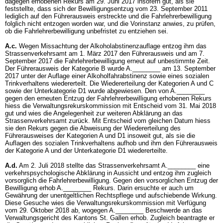
dagegen erhobenen Rekurs am 29. Juni 2017 insofern gut, als sie
feststellte, dass sich der Bewilligungsentzug vom 23. September 2011
lediglich auf den Führerausweis erstreckte und die Fahrlehrerbewilligung
folglich nicht entzogen worden war, und die Vorinstanz anwies, zu prüfen,
ob die Fahrlehrerbewilligung unbefristet zu entziehen sei.
A.c.
Wegen Missachtung der Alkoholabstinenzauflage entzog ihm das
Strassenverkehrsamt am 1. März 2017 den Führerausweis und am 7.
September 2017 die Fahrlehrerbewilligung erneut auf unbestimmte Zeit.
Der Führerausweis der Kategorie B wurde A.________ am 13. September
2017 unter der Auflage einer Alkoholfahrabstinenz sowie eines sozialen
Trinkverhaltens wiedererteilt. Die Wiedererteilung der Kategorien A und C
sowie der Unterkategorie D1 wurde abgewiesen. Den von A.________
gegen den erneuten Entzug der Fahrlehrerbewilligung erhobenen Rekurs
hiess die Verwaltungsrekurskommission mit Entscheid vom 31. Mai 2018
gut und wies die Angelegenheit zur weiteren Abklärung an das
Strassenverkehrsamt zurück. Mit Entscheid vom gleichen Datum hiess
sie den Rekurs gegen die Abweisung der Wiedererteilung des
Führerausweises der Kategorien A und D1 insoweit gut, als sie die
Auflagen des sozialen Trinkverhaltens aufhob und ihm den Führerausweis
der Kategorie A und der Unterkategorie D1 wiedererteilte.
A.d.
Am 2. Juli 2018 stellte das Strassenverkehrsamt A.________ eine
verkehrspsychologische Abklärung in Aussicht und entzog ihm zugleich
vorsorglich die Fahrlehrerbewilligung. Gegen den vorsorglichen Entzug der
Bewilligung erhob A.________ Rekurs. Darin ersuchte er auch um
Gewährung der unentgeltlichen Rechtspflege und aufschiebende Wirkung.
Diese Gesuche wies die Verwaltungsrekurskommission mit Verfügung
vom 29. Oktober 2018 ab, wogegen A.________ Beschwerde an das
Verwaltungsgericht des Kantons St. Gallen erhob. Zugleich beantragte er