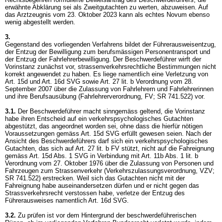
erwähnte Abklärung sei als Zweitgutachten zu werten, abzuweisen. Auf
das Arztzeugnis vom 23. Oktober 2023 kann als echtes Novum ebenso
wenig abgestellt werden.
3.
Gegenstand des vorliegenden Verfahrens bildet der Führerausweisentzug,
der Entzug der Bewilligung zum berufsmässigen Personentransport und
der Entzug der Fahrlehrerbewilligung. Der Beschwerdeführer wirft der
Vorinstanz zunächst vor, strassenverkehrsrechtliche Bestimmungen nicht
korrekt angewendet zu haben. Es liege namentlich eine Verletzung von
Art. 15d und
Art. 16d SVG
sowie Art. 27 lit. b Verordnung vom 28.
September 2007 über die Zulassung von Fahrlehrern und Fahrlehrerinnen
und ihre Berufsausübung (Fahrlehrerverordnung, FV; SR 741.522) vor.
3.1.
Der Beschwerdeführer macht sinngemäss geltend, die Vorinstanz
habe ihren Entscheid auf ein verkehrspsychologisches Gutachten
abgestützt, das angeordnet worden sei, ohne dass die hierfür nötigen
Voraussetzungen gemäss
Art. 15d SVG
erfüllt gewesen seien. Nach der
Ansicht des Beschwerdeführers darf sich ein verkehrspsychologisches
Gutachten, das sich auf
Art. 27 lit. b FV
stützt, nicht auf die Fahreignung
gemäss
Art. 15d Abs. 1 SVG
in Verbindung mit Art. 11b Abs. 1 lit. b
Verordnung vom 27. Oktober 1976 über die Zulassung von Personen und
Fahrzeugen zum Strassenverkehr (Verkehrszulassungsverordnung, VZV;
SR 741.522) erstrecken. Weil sich das Gutachten nicht mit der
Fahreignung habe auseinandersetzen dürfen und er nicht gegen das
Strassverkehrsrecht verstossen habe, verletze der Entzug des
Führerausweises namentlich
Art. 16d SVG
.
3.2.
Zu prüfen ist vor dem Hintergrund der beschwerdeführerischen