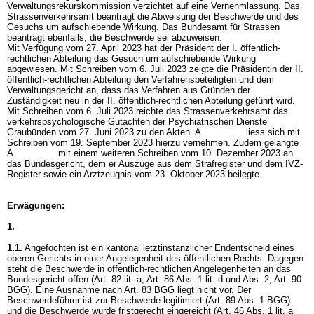
Verwaltungsrekurskommission verzichtet auf eine Vernehmlassung. Das
Strassenverkehrsamt beantragt die Abweisung der Beschwerde und des
Gesuchs um aufschiebende Wirkung. Das Bundesamt für Strassen
beantragt ebenfalls, die Beschwerde sei abzuweisen.
Mit Verfügung vom 27. April 2023 hat der Präsident der I. öffentlich-
rechtlichen Abteilung das Gesuch um aufschiebende Wirkung
abgewiesen. Mit Schreiben vom 6. Juli 2023 zeigte die Präsidentin der II.
öffentlich-rechtlichen Abteilung den Verfahrensbeteiligten und dem
Verwaltungsgericht an, dass das Verfahren aus Gründen der
Zuständigkeit neu in der II. öffentlich-rechtlichen Abteilung geführt wird.
Mit Schreiben vom 6. Juli 2023 reichte das Strassenverkehrsamt das
verkehrspsychologische Gutachten der Psychiatrischen Dienste
Graubünden vom 27. Juni 2023 zu den Akten. A.________ liess sich mit
Schreiben vom 19. September 2023 hierzu vernehmen. Zudem gelangte
A.________ mit einem weiteren Schreiben vom 10. Dezember 2023 an
das Bundesgericht, dem er Auszüge aus dem Strafregister und dem IVZ-
Register sowie ein Arztzeugnis vom 23. Oktober 2023 beilegte.
Erwägungen:
1.
1.1.
Angefochten ist ein kantonal letztinstanzlicher Endentscheid eines
oberen Gerichts in einer Angelegenheit des öffentlichen Rechts. Dagegen
steht die Beschwerde in öffentlich-rechtlichen Angelegenheiten an das
Bundesgericht offen (
Art. 82 lit. a,
Art. 86 Abs. 1 lit. d und Abs. 2,
Art. 90
BGG
). Eine Ausnahme nach
Art. 83 BGG
liegt nicht vor. Der
Beschwerdeführer ist zur Beschwerde legitimiert (
Art. 89 Abs. 1 BGG
)
und die Beschwerde wurde fristgerecht eingereicht (
Art. 46 Abs. 1 lit. a