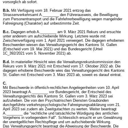
vorsorglich ab sofort.
B.b.
Mit Verfügung vom 18. Februar 2021 entzog das
Strassenverkehrsamt A.________ den Führerausweis, die Bewilligung
zum Personentransport und die Fahrlehrerbewilligung wegen mangelnder
Fahreignung (Charakter) auf unbestimmte Zeit.
B.c.
Dagegen erhob A.________ am 9. März 2021 Rekurs und ersuchte
unter anderem um aufschiebende Wirkung. Letztere wurde mit
Zwischenverfügung vom 1. April 2021 verweigert. Die dagegen erhobenen
Beschwerden wiesen das Verwaltungsgericht des Kantons St. Gallen
(Entscheid vom 19. Mai 2021) und das Bundesgericht (Urteil
1C_392/2021 vom 5. November 2021) ab.
B.d.
In materieller Hinsicht wies die Verwaltungsrekurskommission den
Rekurs vom 9. März 2021 mit Entscheid vom 17. Oktober 2022 ab. Die
dagegen erhobene Beschwerde wies das Verwaltungsgericht des Kantons
St. Gallen mit Entscheid vom 3. März 2023 ab, soweit es darauf eintrat.
C.
Mit Beschwerde in öffentich-rechtlichen Angelegenheiten vom 10. April
2023 beantragt A.________ vor Bundesgericht, der Entscheid des
Verwaltungsgerichts des Kantons St. Gallen vom 3. März 2023 sei
aufzuheben. Die von den Psychiatrischen Diensten Graubünden
durchgeführte verkehrspsychologische Fahreignungsabklärung vom 21.
April 2023 sei zudem als Zweitgutachten zu werten. Weiter beantragt
A.________ die "rechtliche und tatsächliche Würdigung des amtlichen
Vorgehens in vorliegendem Fall". Schliesslich ersucht er um Gewährung
der unentgeltlichen Rechtspflege und um aufschiebende Wirkung.
Das Verwaltungsgericht beantragt die Abweisung der Beschwerde. Die