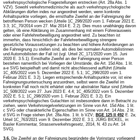
verkehrspsychologische Fragestellungen erstrecken (
Art. 28a Abs. 1
VZV
). Sowohl verkehrsmedizinische als auch verkehrspsychologische
Abklärungen dürfen indes nur angeordnet werden, wenn konkrete
Anhaltspunkte vorliegen, die ernsthafte Zweifel an der Fahreignung der
betroffenen Person wecken (Urteile 1C_298/2020 vom 1. Februar 2021 E.
3.3; 1C_70/2014 vom 27. Mai 2014 E. 2.2). Dies muss unabhängig davon
gelten, ob eine Abklärung im Zusammenhang mit einem Führerausweis
oder einer Fahrlehrerbewilligung angeordnet wird. Zu beachten ist
immerhin, dass hinsichtlich der Fahrlehrerbewilligung strengere
gesetzliche Voraussetzungen zu beachten und höhere Anforderungen an
die Fahreignung zu stellen sind, als dies bei normalen Automobilistinnen
und Automobilisten der Fall ist (vgl. Urteil 2C_171/2020 vom 15. Juni
2020 E. 3.5.1). Ernsthafte Zweifel an der Fahreignung einer Person
bestehen namentlich bei Vorliegen der Umstände, die
Art. 15d Abs. 1 lit.
a-e SVG
beispielhaft und damit nicht abschliessend aufführt (Urteile
1C_405/2022 vom 5. Dezember 2022 E. 5.1; 1C_298/2020 vom 1.
Februar 2021 E. 3.2). Liegen entsprechende Anhaltspunkte vor, ist eine
Fahreignungsuntersuchung anzuordnen, selbst wenn die Zweifel im
konkreten Fall noch nicht erhärtet oder nur abstrakter Natur sind (Urteile
1C_508/2022 vom 27. Juni 2023 E. 4.4; 1C_405/2022 vom 5. Dezember
2022 E. 5.1; 1C_298/2020 vom 1. Februar 2021 E. 3.2). Ein
verkehrspsychologisches Gutachten ist insbesondere dann in Betracht zu
ziehen, wenn Verkehrsregelverletzungen im Sinne von
Art. 15d Abs. 1 lit.
c SVG
oder charakterliche Eigenschaften im Sinne von
Art. 14 Abs. 2 lit.
d SVG
in Frage stehen (
Art. 28a Abs. 1 lit. b VZV
;
BGE 125 II 492
E. 2a;
Urteil 1C_763/2021 vom 9. Dezember 2022 E. 3.1; JÜRG BICKEL, in:
Basler Kommentar, Strassenverkehrsgesetz, 2014, N. 43 zu
Art. 14
SVG
).
3.6.
Die Zweifel an der Fahreignung begründete die Vorinstanz vorliegend