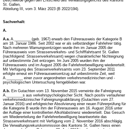
Beschwerde gegen den Entscheid des Verwaltungsgerichts des Kantons
St. Gallen,
Abteilung III, vom 3. März 2023 (B 2022/194).
Sachverhalt:
A.
A.a.
A.________ (geb. 1967) erwarb den Führerausweis der Kategorie B
am 18. Januar 1986. Seit 2002 war er als selbständiger Fahrlehrer tätig.
Nach mehreren Warnungsentzügen wurde ihm im Januar 2005 der
Führerausweis vom Strassenverkehrs- und Schifffahrtsamt St. Gallen
(nachfolgend: Strassenverkehrsamt) wegen charakterlicher Nichteignung
auf unbestimmte Zeit entzogen. Im Juni 2005 wurden ihm der
Führerausweis und im August 2005 die Fahrlehrerbewilligung wiedererteilt.
Mit Verfügung des Strassenverkehrsamts vom 23. September 2011
erfolgte erneut ein Führerausweisentzug auf unbestimmte Zeit, weil
A.________ einer zuvor angeordneten verkehrsmedizinischen und -
psychologischen Untersuchung ferngeblieben war.
A.b.
Ein Gutachten vom 13. November 2015 verneinte die Fahreignung
A.________s aus verkehrspychologischer Sicht. Nach positiv verlaufener
verkehrsmedizinischer Fahreignungsabklärung (Gutachten vom 27.
Januar 2016) und erfolgreicher Absolvierung einer neuen Führerprüfung für
die Kategorie B wurde ihm der Führerausweis am 16. August 2016 unter
der Auflage einer kontrollierten Alkohlabstinenz wiedererteilt. Das Gesuch
um Wiedererteilung der Fahrlehrerbewilligung beantwortete das
Strassenverkehrsamt mit Verfügung vom 2. November 2016 abschlägig.
Die Verwaltungsrekurskommission des Kantons St. Gallen hiess einen