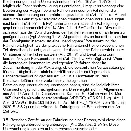
Bestimmungen und in Übereinstimmung mit
Art. 16 Abs. 1 SVG
ist
folglich die Fahrlehrerbewilligung zu entziehen. Umgekehrt verlangt eine
Beurteilung der Fragen, ob eine Fahrlehrerin oder ein Fahrlehrer die
sichere Durchführung der Lernfahrten gewährleistet (
Art. 27 lit. a FV
) und
den für die Lehrtätigkeit erforderlichen charakterlichen Voraussetzungen
nachkommt (
Art. 27 lit. b FV
), unter anderem, dass die Fahreignung
gegeben und namentlich
Art. 14 Abs. 2 lit. d SVG
erfüllt ist. Dies ergibt
sich auch aus der Vorbildfunktion, der Fahrlehrerinnen und Fahrlehrer zu
genügen haben (vgl. Anhang 1 FV). Abgesehen davon handelt es sich bei
der Fahreignung insofern um eine unabdingbare Voraussetzung der
Fahrlehrertätigkeit, als der praktische Fahrunterricht einen wesentlichen
Teil derselben darstellt, auch wenn der theoretische Fahrunterricht unter
Umständen ohne Führerausweis (
Art. 28 FV
) und Bewilligung zum
berufsmässigen Personentransport (
Art. 25 lit. a FV
) möglich ist. Wenn
die kantonalen Instanzen im vorliegenden Verfahren daher im
Zusammenhang mit der Abklärung, ob die persönlichen Voraussetzungen
für eine Tätigkeit als Fahrlehrer erfüllt sind oder im Gegenteil die
Fahrlehrerbewilligung gemäss
Art. 27 FV
zu entziehen ist, den
Beschwerdeführer einer verkehrspsychologischen
Fahreignungsuntersuchung unterzogen haben, sind sie lediglich ihrer
Untersuchungspflicht nachgekommen. Diese ergibt sich im Allgemeinen
aus Art. 12 Abs. 1 des Gesetzes des Kantons St. Gallen vom 16. Mai
1965 über die Verwaltungsrechtspflege (VRP/SG; sGS 951.1 vgl.
Art. 1
Abs. 3 VwVG
;
BGE 101 IB 270
E. 2b; Urteil 2C_171/2020 vom 15. Juni
2020 E. 3.3.2) und betreffend die Fahreignung im Besonderen aus
Art.
15d SVG
.
3.5.
Bestehen Zweifel an der Fahreignung einer Person, wird diese einer
Fahreignungsuntersuchung unterzogen (
Art. 15d Abs. 1 SVG
). Diese
Untersuchung kann sich auf verkehrsmedizinische oder