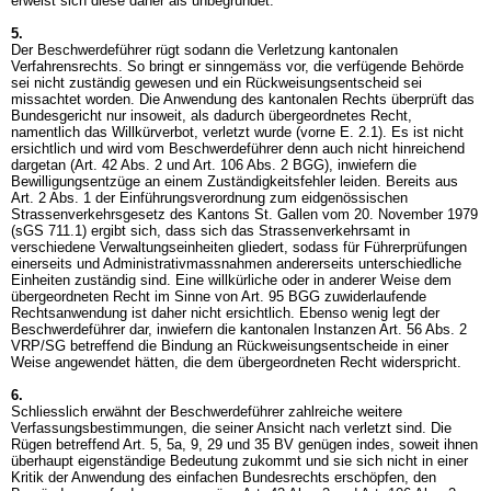
erweist sich diese daher als unbegründet.
5.
Der Beschwerdeführer rügt sodann die Verletzung kantonalen
Verfahrensrechts. So bringt er sinngemäss vor, die verfügende Behörde
sei nicht zuständig gewesen und ein Rückweisungsentscheid sei
missachtet worden. Die Anwendung des kantonalen Rechts überprüft das
Bundesgericht nur insoweit, als dadurch übergeordnetes Recht,
namentlich das Willkürverbot, verletzt wurde (vorne E. 2.1). Es ist nicht
ersichtlich und wird vom Beschwerdeführer denn auch nicht hinreichend
dargetan (
Art. 42 Abs. 2 und
Art. 106 Abs. 2 BGG
), inwiefern die
Bewilligungsentzüge an einem Zuständigkeitsfehler leiden. Bereits aus
Art. 2 Abs. 1 der Einführungsverordnung zum eidgenössischen
Strassenverkehrsgesetz des Kantons St. Gallen vom 20. November 1979
(sGS 711.1) ergibt sich, dass sich das Strassenverkehrsamt in
verschiedene Verwaltungseinheiten gliedert, sodass für Führerprüfungen
einerseits und Administrativmassnahmen andererseits unterschiedliche
Einheiten zuständig sind. Eine willkürliche oder in anderer Weise dem
übergeordneten Recht im Sinne von
Art. 95 BGG
zuwiderlaufende
Rechtsanwendung ist daher nicht ersichtlich. Ebenso wenig legt der
Beschwerdeführer dar, inwiefern die kantonalen Instanzen
Art. 56 Abs. 2
VRP
/SG betreffend die Bindung an Rückweisungsentscheide in einer
Weise angewendet hätten, die dem übergeordneten Recht widerspricht.
6.
Schliesslich erwähnt der Beschwerdeführer zahlreiche weitere
Verfassungsbestimmungen, die seiner Ansicht nach verletzt sind. Die
Rügen betreffend Art. 5, 5a, 9, 29 und 35 BV genügen indes, soweit ihnen
überhaupt eigenständige Bedeutung zukommt und sie sich nicht in einer
Kritik der Anwendung des einfachen Bundesrechts erschöpfen, den