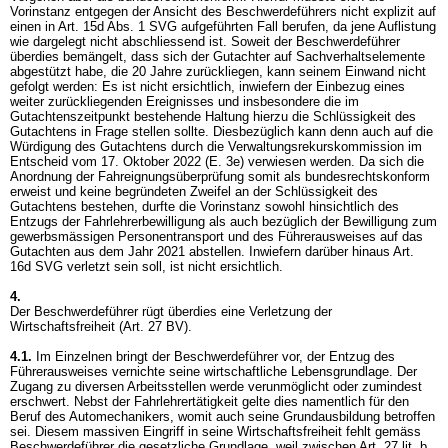
Vorinstanz entgegen der Ansicht des Beschwerdeführers nicht explizit auf
einen in
Art. 15d Abs. 1 SVG
aufgeführten Fall berufen, da jene Auflistung
wie dargelegt nicht abschliessend ist. Soweit der Beschwerdeführer
überdies bemängelt, dass sich der Gutachter auf Sachverhaltselemente
abgestützt habe, die 20 Jahre zurückliegen, kann seinem Einwand nicht
gefolgt werden: Es ist nicht ersichtlich, inwiefern der Einbezug eines
weiter zurückliegenden Ereignisses und insbesondere die im
Gutachtenszeitpunkt bestehende Haltung hierzu die Schlüssigkeit des
Gutachtens in Frage stellen sollte. Diesbezüglich kann denn auch auf die
Würdigung des Gutachtens durch die Verwaltungsrekurskommission im
Entscheid vom 17. Oktober 2022 (E. 3e) verwiesen werden. Da sich die
Anordnung der Fahreignungsüberprüfung somit als bundesrechtskonform
erweist und keine begründeten Zweifel an der Schlüssigkeit des
Gutachtens bestehen, durfte die Vorinstanz sowohl hinsichtlich des
Entzugs der Fahrlehrerbewilligung als auch bezüglich der Bewilligung zum
gewerbsmässigen Personentransport und des Führerausweises auf das
Gutachten aus dem Jahr 2021 abstellen. Inwiefern darüber hinaus
Art.
16d SVG
verletzt sein soll, ist nicht ersichtlich.
4.
Der Beschwerdeführer rügt überdies eine Verletzung der
Wirtschaftsfreiheit (
Art. 27 BV
).
4.1.
Im Einzelnen bringt der Beschwerdeführer vor, der Entzug des
Führerausweises vernichte seine wirtschaftliche Lebensgrundlage. Der
Zugang zu diversen Arbeitsstellen werde verunmöglicht oder zumindest
erschwert. Nebst der Fahrlehrertätigkeit gelte dies namentlich für den
Beruf des Automechanikers, womit auch seine Grundausbildung betroffen
sei. Diesem massiven Eingriff in seine Wirtschaftsfreiheit fehlt gemäss
Beschwerdeführer die gesetzliche Grundlage, weil zwischen
Art. 27 lit. b