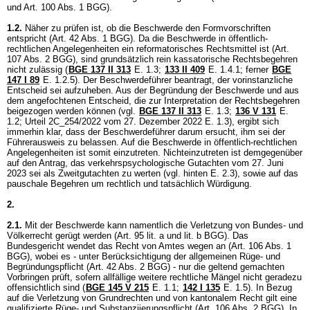
und
Art. 100 Abs. 1 BGG
).
1.2.
Näher zu prüfen ist, ob die Beschwerde den Formvorschriften
entspricht (
Art. 42 Abs. 1 BGG
). Da die Beschwerde in öffentlich-
rechtlichen Angelegenheiten ein reformatorisches Rechtsmittel ist (
Art.
107 Abs. 2 BGG
), sind grundsätzlich rein kassatorische Rechtsbegehren
nicht zulässig (
BGE 137 II 313
E. 1.3;
133 II 409
E. 1.4.1; ferner
BGE
147 I 89
E. 1.2.5). Der Beschwerdeführer beantragt, der vorinstanzliche
Entscheid sei aufzuheben. Aus der Begründung der Beschwerde und aus
dem angefochtenen Entscheid, die zur Interpretation der Rechtsbegehren
beigezogen werden können (vgl.
BGE 137 II 313
E. 1.3;
136 V 131
E.
1.2; Urteil 2C_254/2022 vom 27. Dezember 2022 E. 1.3), ergibt sich
immerhin klar, dass der Beschwerdeführer darum ersucht, ihm sei der
Führerausweis zu belassen. Auf die Beschwerde in öffentlich-rechtlichen
Angelegenheiten ist somit einzutreten. Nichteinzutreten ist demgegenüber
auf den Antrag, das verkehrspsychologische Gutachten vom 27. Juni
2023 sei als Zweitgutachten zu werten (vgl. hinten E. 2.3), sowie auf das
pauschale Begehren um rechtlich und tatsächlich Würdigung.
2.
2.1.
Mit der Beschwerde kann namentlich die Verletzung von Bundes- und
Völkerrecht gerügt werden (
Art. 95 lit. a und lit. b BGG
). Das
Bundesgericht wendet das Recht von Amtes wegen an (
Art. 106 Abs. 1
BGG
), wobei es - unter Berücksichtigung der allgemeinen Rüge- und
Begründungspflicht (
Art. 42 Abs. 2 BGG
) - nur die geltend gemachten
Vorbringen prüft, sofern allfällige weitere rechtliche Mängel nicht geradezu
offensichtlich sind (
BGE 145 V 215
E. 1.1
;
142 I 135
E. 1.5). In Bezug
auf die Verletzung von Grundrechten und von kantonalem Recht gilt eine
qualifizierte Rüge- und Substanziierungspflicht (
Art. 106 Abs. 2 BGG
). In