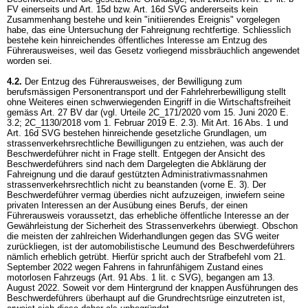
FV
einerseits und Art. 15d bzw.
Art. 16d SVG
andererseits kein
Zusammenhang bestehe und kein "initiierendes Ereignis" vorgelegen
habe, das eine Untersuchung der Fahreignung rechtfertige. Schliesslich
bestehe kein hinreichendes öffentliches Interesse am Entzug des
Führerausweises, weil das Gesetz vorliegend missbräuchlich angewendet
worden sei.
4.2.
Der Entzug des Führerausweises, der Bewilligung zum
berufsmässigen Personentransport und der Fahrlehrerbewilligung stellt
ohne Weiteres einen schwerwiegenden Eingriff in die Wirtschaftsfreiheit
gemäss
Art. 27 BV
dar (vgl. Urteile 2C_171/2020 vom 15. Juni 2020 E.
3.2; 2C_1130/2018 vom 1. Februar 2019 E. 2.3). Mit
Art. 16 Abs. 1 und
Art. 16d SVG
bestehen hinreichende gesetzliche Grundlagen, um
strassenverkehrsrechtliche Bewilligungen zu entziehen, was auch der
Beschwerdeführer nicht in Frage stellt. Entgegen der Ansicht des
Beschwerdeführers sind nach dem Dargelegten die Abklärung der
Fahreignung und die darauf gestützten Administrativmassnahmen
strassenverkehrsrechtlich nicht zu beanstanden (vorne E. 3). Der
Beschwerdeführer vermag überdies nicht aufzuzeigen, inwiefern seine
privaten Interessen an der Ausübung eines Berufs, der einen
Führerausweis voraussetzt, das erhebliche öffentliche Interesse an der
Gewährleistung der Sicherheit des Strassenverkehrs überwiegt. Obschon
die meisten der zahlreichen Widerhandlungen gegen das SVG weiter
zurückliegen, ist der automobilistische Leumund des Beschwerdeführers
nämlich erheblich getrübt. Hierfür spricht auch der Strafbefehl vom 21.
September 2022 wegen Fahrens in fahrunfähigem Zustand eines
motorlosen Fahrzeugs (
Art. 91 Abs. 1 lit. c SVG
), begangen am 13.
August 2022. Soweit vor dem Hintergrund der knappen Ausführungen des
Beschwerdeführers überhaupt auf die Grundrechtsrüge einzutreten ist,