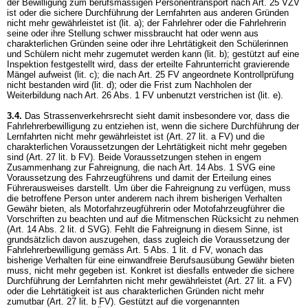
der Bewilligung zum berufsmässigen Personentransport nach
Art. 25 VZV
ist oder die sichere Durchführung der Lernfahrten aus anderen Gründen
nicht mehr gewährleistet ist (lit. a); der Fahrlehrer oder die Fahrlehrerin
seine oder ihre Stellung schwer missbraucht hat oder wenn aus
charakterlichen Gründen seine oder ihre Lehrtätigkeit den Schülerinnen
und Schülern nicht mehr zugemutet werden kann (lit. b); gestützt auf eine
Inspektion festgestellt wird, dass der erteilte Fahrunterricht gravierende
Mängel aufweist (lit. c); die nach
Art. 25 FV
angeordnete Kontrollprüfung
nicht bestanden wird (lit. d); oder die Frist zum Nachholen der
Weiterbildung nach
Art. 26 Abs. 1 FV
unbenutzt verstrichen ist (lit. e).
3.4.
Das Strassenverkehrsrecht sieht damit insbesondere vor, dass die
Fahrlehrerbewilligung zu entziehen ist, wenn die sichere Durchführung der
Lernfahrten nicht mehr gewährleistet ist (
Art. 27 lit. a FV
) und die
charakterlichen Voraussetzungen der Lehrtätigkeit nicht mehr gegeben
sind (
Art. 27 lit. b FV
). Beide Voraussetzungen stehen in engem
Zusammenhang zur Fahreignung, die nach
Art. 14 Abs. 1 SVG
eine
Voraussetzung des Fahrzeugführens und damit der Erteilung eines
Führerausweises darstellt. Um über die Fahreignung zu verfügen, muss
die betroffene Person unter anderem nach ihrem bisherigen Verhalten
Gewähr bieten, als Motorfahrzeugführerin oder Motofahrzeugführer die
Vorschriften zu beachten und auf die Mitmenschen Rücksicht zu nehmen
(
Art. 14 Abs. 2 lit. d SVG
). Fehlt die Fahreignung in diesem Sinne, ist
grundsätzlich davon auszugehen, dass zugleich die Voraussetzung der
Fahrlehrerbewilligung gemäss
Art. 5 Abs. 1 lit. d FV
, wonach das
bisherige Verhalten für eine einwandfreie Berufsausübung Gewähr bieten
muss, nicht mehr gegeben ist. Konkret ist diesfalls entweder die sichere
Durchführung der Lernfahrten nicht mehr gewährleistet (
Art. 27 lit. a FV
)
oder die Lehrtätigkeit ist aus charakterlichen Gründen nicht mehr
zumutbar (
Art. 27 lit. b FV
). Gestützt auf die vorgenannten