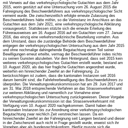
mit Verweis auf das verkehrspsychologische Gutachten aus dem Jahr
2015, worin gestützt auf eine Untersuchung vom 26. August 2015 die
Fahreignung des Beschwerdeführers aus verkehrspsychologischer Sicht
verneint wurde. Die zwischenzeitlich erfolgte erneute Zulassung des
Beschwerdeführers hätte mithin, so die Vorinstanz im Anschluss an das
Gutachten aus dem Jahr 2021, eine verkehrspsychologische Abklärung
vorausgesetzt. Stattdessen stützte sich die erneute Erteilung des
Führerausweises am 16. August 2016 auf ein Gutachten vom 27. Januar
2016, das einzig eine verkehrsmedizinische Beurteilung vornahm. Aus
dem Umstand, dass die zuständige Behörde dem Beschwerdeführer
entgegen der verkehrspsychologischen Untersuchung aus dem Jahr 2015
und ohne nochmalige dahingehende Begutachtung einen Teil seiner
Bewilligungen erneut erteilte, vermag der Beschwerdeführer indes nichts
zu seinen Gunsten abzuleiten. Vor dem Hintergrund, dass seit 2015 kein
weiteres verkehrspsychologisches Gutachten erstellt wurde, bestand am
10. August 2020, als das hier fragliche Gutachten angeordnet wurde,
weiterhin ein hinreichender Zweifel an der Fahreignung. Zu
berücksichtigen ist zudem, dass die kantonalen Instanzen seit 2016
darum bemüht sind, die Fahrlehrerbewilligung des Beschwerdeführers zu
überprüfen. Die Verwaltungsrekurskommission hat am 29. Juni 2017 und
am 31. Mai 2018 entsprechende Verfahren an das Strassenverkehrsamt
zur weiteren Abklärung und namentlich zur Vornahme einer
verkehrspsychologischen Untersuchung zurückgewiesen. Dieser Vorgabe
der Verwaltungsrekurskommission ist das Strassenverkehrsamt mit
Verfügung vom 10. August 2020 nachgekommen. Damit haben die
kantonalen Instanzen bis zur Anordnung einer verkehrspsychologischen
Begutachtung zwar reichlich Zeit verstreichen lassen. Da ein
hinreichender Zweifel an der Fahreignung seit Langem bestand und dieser
in der Zwischenzeit auch nicht in Frage gestellt wurde, erweist sich ihr
Vorgehen aber als bundesrechtskonform. Hierfür musste sich die