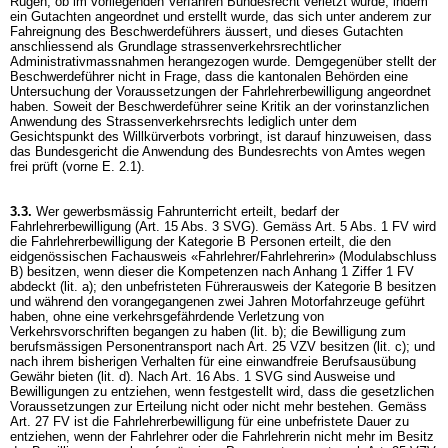
Rügen, ob im vorliegenden Verfahren Bundesrecht verletzt wurde, indem
ein Gutachten angeordnet und erstellt wurde, das sich unter anderem zur
Fahreignung des Beschwerdeführers äussert, und dieses Gutachten
anschliessend als Grundlage strassenverkehrsrechtlicher
Administrativmassnahmen herangezogen wurde. Demgegenüber stellt der
Beschwerdeführer nicht in Frage, dass die kantonalen Behörden eine
Untersuchung der Voraussetzungen der Fahrlehrerbewilligung angeordnet
haben. Soweit der Beschwerdeführer seine Kritik an der vorinstanzlichen
Anwendung des Strassenverkehrsrechts lediglich unter dem
Gesichtspunkt des Willkürverbots vorbringt, ist darauf hinzuweisen, dass
das Bundesgericht die Anwendung des Bundesrechts von Amtes wegen
frei prüft (vorne E. 2.1).
3.3.
Wer gewerbsmässig Fahrunterricht erteilt, bedarf der
Fahrlehrerbewilligung (
Art. 15 Abs. 3 SVG
). Gemäss
Art. 5 Abs. 1 FV
wird
die Fahrlehrerbewilligung der Kategorie B Personen erteilt, die den
eidgenössischen Fachausweis «Fahrlehrer/Fahrlehrerin» (Modulabschluss
B) besitzen, wenn dieser die Kompetenzen nach Anhang 1 Ziffer 1 FV
abdeckt (lit. a); den unbefristeten Führerausweis der Kategorie B besitzen
und während den vorangegangenen zwei Jahren Motorfahrzeuge geführt
haben, ohne eine verkehrsgefährdende Verletzung von
Verkehrsvorschriften begangen zu haben (lit. b); die Bewilligung zum
berufsmässigen Personentransport nach
Art. 25 VZV
besitzen (lit. c); und
nach ihrem bisherigen Verhalten für eine einwandfreie Berufsausübung
Gewähr bieten (lit. d). Nach
Art. 16 Abs. 1 SVG
sind Ausweise und
Bewilligungen zu entziehen, wenn festgestellt wird, dass die gesetzlichen
Voraussetzungen zur Erteilung nicht oder nicht mehr bestehen. Gemäss
Art. 27 FV
ist die Fahrlehrerbewilligung für eine unbefristete Dauer zu
entziehen, wenn der Fahrlehrer oder die Fahrlehrerin nicht mehr im Besitz