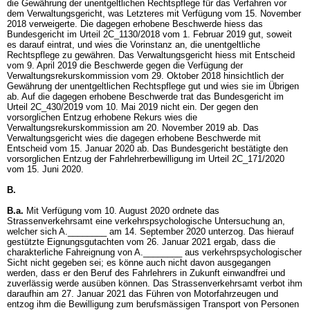
die Gewährung der unentgeltlichen Rechtspflege für das Verfahren vor
dem Verwaltungsgericht, was Letzteres mit Verfügung vom 15. November
2018 verweigerte. Die dagegen erhobene Beschwerde hiess das
Bundesgericht im Urteil 2C_1130/2018 vom 1. Februar 2019 gut, soweit
es darauf eintrat, und wies die Vorinstanz an, die unentgeltliche
Rechtspflege zu gewähren. Das Verwaltungsgericht hiess mit Entscheid
vom 9. April 2019 die Beschwerde gegen die Verfügung der
Verwaltungsrekurskommission vom 29. Oktober 2018 hinsichtlich der
Gewährung der unentgeltlichen Rechtspflege gut und wies sie im Übrigen
ab. Auf die dagegen erhobene Beschwerde trat das Bundesgericht im
Urteil 2C_430/2019 vom 10. Mai 2019 nicht ein. Der gegen den
vorsorglichen Entzug erhobene Rekurs wies die
Verwaltungsrekurskommission am 20. November 2019 ab. Das
Verwaltungsgericht wies die dagegen erhobene Beschwerde mit
Entscheid vom 15. Januar 2020 ab. Das Bundesgericht bestätigte den
vorsorglichen Entzug der Fahrlehrerbewilligung im Urteil 2C_171/2020
vom 15. Juni 2020.
B.
B.a.
Mit Verfügung vom 10. August 2020 ordnete das
Strassenverkehrsamt eine verkehrspsychologische Untersuchung an,
welcher sich A.________ am 14. September 2020 unterzog. Das hierauf
gestützte Eignungsgutachten vom 26. Januar 2021 ergab, dass die
charakterliche Fahreignung von A.________ aus verkehrspsychologischer
Sicht nicht gegeben sei; es könne auch nicht davon ausgegangen
werden, dass er den Beruf des Fahrlehrers in Zukunft einwandfrei und
zuverlässig werde ausüben können. Das Strassenverkehrsamt verbot ihm
daraufhin am 27. Januar 2021 das Führen von Motorfahrzeugen und
entzog ihm die Bewilligung zum berufsmässigen Transport von Personen