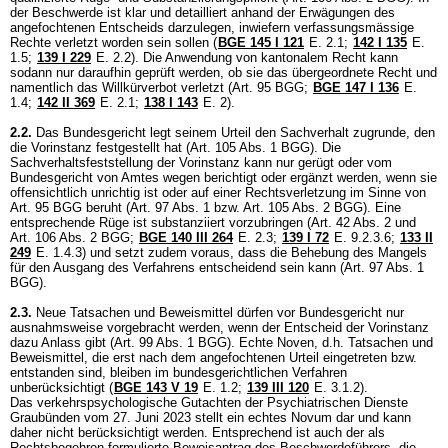
der Beschwerde ist klar und detailliert anhand der Erwägungen des
angefochtenen Entscheids darzulegen, inwiefern verfassungsmässige
Rechte verletzt worden sein sollen (
BGE 145 I 121
E. 2.1
;
142 I 135
E.
1.5
;
139 I 229
E. 2.2). Die Anwendung von kantonalem Recht kann
sodann nur daraufhin geprüft werden, ob sie das übergeordnete Recht und
namentlich das Willkürverbot verletzt (
Art. 95 BGG
;
BGE 147 I 136
E.
1.4;
142 II 369
E. 2.1
;
138 I 143
E. 2).
2.2.
Das Bundesgericht legt seinem Urteil den Sachverhalt zugrunde, den
die Vorinstanz festgestellt hat (
Art. 105 Abs. 1 BGG
). Die
Sachverhaltsfeststellung der Vorinstanz kann nur gerügt oder vom
Bundesgericht von Amtes wegen berichtigt oder ergänzt werden, wenn sie
offensichtlich unrichtig ist oder auf einer Rechtsverletzung im Sinne von
Art. 95 BGG
beruht (Art. 97 Abs. 1 bzw.
Art. 105 Abs. 2 BGG
). Eine
entsprechende Rüge ist substanziiert vorzubringen (
Art. 42 Abs. 2 und
Art. 106 Abs. 2 BGG
;
BGE 140 III 264
E. 2.3
;
139 I 72
E. 9.2.3.6;
133 II
249
E. 1.4.3) und setzt zudem voraus, dass die Behebung des Mangels
für den Ausgang des Verfahrens entscheidend sein kann (
Art. 97 Abs. 1
BGG
).
2.3.
Neue Tatsachen und Beweismittel dürfen vor Bundesgericht nur
ausnahmsweise vorgebracht werden, wenn der Entscheid der Vorinstanz
dazu Anlass gibt (
Art. 99 Abs. 1 BGG
). Echte Noven, d.h. Tatsachen und
Beweismittel, die erst nach dem angefochtenen Urteil eingetreten bzw.
entstanden sind, bleiben im bundesgerichtlichen Verfahren
unberücksichtigt (
BGE 143 V 19
E. 1.2;
139 III 120
E. 3.1.2).
Das verkehrspsychologische Gutachten der Psychiatrischen Dienste
Graubünden vom 27. Juni 2023 stellt ein echtes Novum dar und kann
daher nicht berücksichtigt werden. Entsprechend ist auch der als
Rechtsbegehren formulierte Beweisantrag des Beschwerdeführers, die