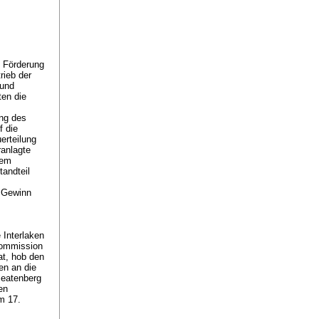
e Förderung
rieb der
 und
ten die
ng des
f die
erteilung
ranlagte
nem
tandteil
n Gewinn
Interlaken
kommission
at, hob den
en an die
Beatenberg
en
m 17.