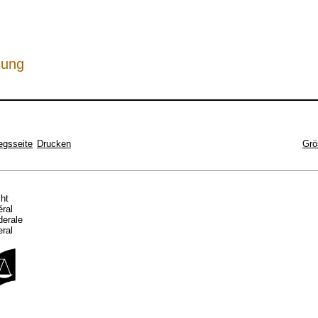
hung
egsseite
Drucken
Grö
cht
éral
ederale
eral