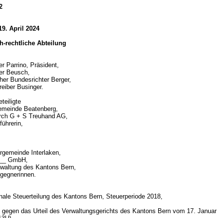
2
19. April 2024
ich-rechtliche Abteilung
er Parrino, Präsident,
ter Beusch,
her Bundesrichter Berger,
reiber Businger.
teiligte
emeinde Beatenberg,
urch G + S Treuhand AG,
ührerin,
rgemeinde Interlaken,
___ GmbH,
rwaltung des Kantons Bern,
gegnerinnen.
d
ale Steuerteilung des Kantons Bern, Steuerperiode 2018,
gegen das Urteil des Verwaltungsgerichts des Kantons Bern vom 17. Januar