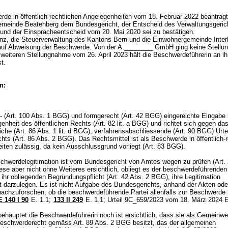
rde in öffentlich-rechtlichen Angelegenheiten vom 18. Februar 2022 beantragt
meinde Beatenberg dem Bundesgericht, der Entscheid des Verwaltungsgerich
und der Einspracheentscheid vom 20. Mai 2020 sei zu bestätigen.
anz, die Steuerverwaltung des Kantons Bern und die Einwohnergemeinde Inter
auf Abweisung der Beschwerde. Von der A.________ GmbH ging keine Stell
r weiteren Stellungnahme vom 26. April 2023 hält die Beschwerdeführerin an ih
st.
n:
- (
Art. 100 Abs. 1 BGG
) und formgerecht (
Art. 42 BGG
) eingereichte Eingabe b
enheit des öffentlichen Rechts (
Art. 82 lit. a BGG
) und richtet sich gegen da
iche (
Art. 86 Abs. 1 lit. d BGG
), verfahrensabschliessende (
Art. 90 BGG
) Urte
hts (
Art. 86 Abs. 2 BGG
). Das Rechtsmittel ist als Beschwerde in öffentlich-
ten zulässig, da kein Ausschlussgrund vorliegt (
Art. 83 BGG
).
chwerdelegitimation ist vom Bundesgericht von Amtes wegen zu prüfen (
Art.
diese aber nicht ohne Weiteres ersichtlich, obliegt es der beschwerdeführenden
ihr obliegenden Begründungspflicht (
Art. 42 Abs. 2 BGG
), ihre Legitimation
t darzulegen. Es ist nicht Aufgabe des Bundesgerichts, anhand der Akten oder
nachzuforschen, ob die beschwerdeführende Partei allenfalls zur Beschwerde l
 140 I 90
E. 1.1;
133 II 249
E. 1.1; Urteil 9C_659/2023 vom 18. März 2024 
hauptet die Beschwerdeführerin noch ist ersichtlich, dass sie als Gemeinwe
 Beschwerderecht gemäss
Art. 89 Abs. 2 BGG
besitzt, das der allgemeinen