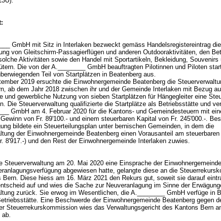
13U).
:
___ GmbH mit Sitz in Interlaken bezweckt gemäss Handelsregistereintrag di
lung von Gleitschirm-Passagierflügen und anderen Outdooraktivitäten, den Bet
 solche Aktivitäten sowie den Handel mit Sportartikeln, Bekleidung, Souvenirs
ütern. Die von der A.________ GmbH beauftragten Pilotinnen und Piloten star
berwiegenden Teil von Startplätzen in Beatenberg aus.
ember 2019 ersuchte die Einwohnergemeinde Beatenberg die Steuerverwaltu
n, ab dem Jahr 2018 zwischen ihr und der Gemeinde Interlaken mit Bezug au
e und gewerbliche Nutzung von sieben Startplätzen für Hängegleiter eine Steu
 Die Steuerverwaltung qualifizierte die Startplätze als Betriebsstätte und ve
___ GmbH am 4. Februar 2020 für die Kantons- und Gemeindesteuern mit ei
Gewinn von Fr. 89'100.- und einem steuerbaren Kapital von Fr. 245'000.-. Bes
gung bildete ein Steuerteilungsplan unter bernischen Gemeinden, in dem die
ltung der Einwohnergemeinde Beatenberg einen Vorausanteil am steuerbare
r. 8'917.-) und den Rest der Einwohnergemeinde Interlaken zuwies.
 Steuerverwaltung am 20. Mai 2020 eine Einsprache der Einwohnergemeinde 
eranlagungsverfügung abgewiesen hatte, gelangte diese an die Steuerrekurs
 Bern. Diese hiess am 16. März 2021 den Rekurs gut, soweit sie darauf eintr
ntscheid auf und wies die Sache zur Neuveranlagung im Sinne der Erwägung
ltung zurück. Sie erwog im Wesentlichen, die A.________ GmbH verfüge in 
Betriebsstätte. Eine Beschwerde der Einwohnergemeinde Beatenberg gegen d
er Steuerrekurskommission wies das Verwaltungsgericht des Kantons Bern a
2 ab.