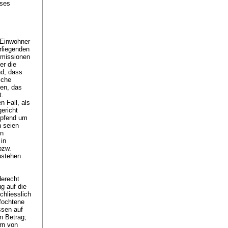
eses
 Einwohner
rliegenden
mmissionen
er die
nd, dass
iche
ren, das
gt.
 Fall, als
ericht
üpfend um
 seien
en
in
bzw.
stehen
derecht
g auf die
hliesslich
fochtene
ssen auf
en Betrag;
rn von