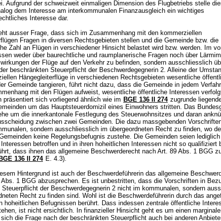
ei. Aufgrund der schweizweit einmaligen Dimension des Flugbetriebs stelle di
nalog dem Interesse am interkommunalen Finanzausgleich ein wichtiges
chtliches Interesse dar.
eht ausser Frage, dass sich im Zusammenhang mit den kommerziellen
rflügen Fragen in diversen Rechtsgebieten stellen und die Gemeinde bzw. die
he Zahl an Flügen in verschiedener Hinsicht belastet wird bzw. werden. Im vo
dessen weder über baurechtliche und raumplanerische Fragen noch über Lärmi
swirkungen der Flüge auf den Verkehr zu befinden, sondern ausschliesslich üb
der beschränkten Steuerpflicht der Beschwerdegegnerin 2. Alleine der Umsta
iellen Hängegleiterflüge in verschiedenen Rechtsgebieten wesentliche öffentl
der Gemeinde tangieren, führt nicht dazu, dass die Gemeinde in jedem Verfah
menhang mit den Flügen aufweist, wesentliche öffentliche Interessen verfol
n präsentiert sich vorliegend ähnlich wie im
BGE 136 II 274
zugrunde liegenden
emeinden um das Hauptsteuerdomizil eines Einwohners stritten. Das Bundesg
ehe um die innerkantonale Festlegung des Steuerwohnsitzes und daran ankn
usscheidung zwischen zwei Gemeinden. Die dazu massgebenden Vorschriften
mmunalen, sondern ausschliesslich im übergeordneten Recht zu finden, wo d
 Gemeinden keine Regelungsbefugnis zustehe. Die Gemeinden seien lediglich 
 Interessen betroffen und in ihren hoheitlichen Interessen nicht so qualifiziert 
rührt, dass ihnen das allgemeine Beschwerderecht nach
Art. 89 Abs. 1 BGG
zu
BGE 136 II 274
E. 4.3).
esem Hintergrund ist auch der Beschwerdeführerin das allgemeine Beschwer
9 Abs. 1 BGG
abzusprechen. Es ist unbestritten, dass die Vorschriften in Bezu
 Steuerpflicht der Beschwerdegegnerin 2 nicht im kommunalen, sondern aussc
dneten Recht zu finden sind. Wohl ist die Beschwerdeführerin durch das ange
ren hoheitlichen Befugnissen berührt. Dass indessen zentrale öffentliche Intere
ehen, ist nicht ersichtlich. In finanzieller Hinsicht geht es um einen marginal
 sich die Frage nach der beschränkten Steuerpflicht auch bei anderen Anbiete