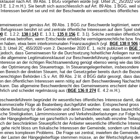
nsklausel nach
Art. 89 Abs. 1 BGG
vorgehen würde (vgl. Urteil 2C_25/2022 vo
 E. 1.2 m.H.). Sie beruft sich ausschliesslich auf
Art. 89 Abs. 1 BGG
, weil s
 Interessen berührt sei und mit der Beschwerde ein wesentliches öffentliches
emeinwesen ist gemäss
Art. 89 Abs. 1 BGG
zur Beschwerde legitimiert, wenn
 Befugnissen berührt ist und zentrale öffentliche Interessen auf dem Spiel ste
90
E. 1.2.2
;
138 I 143
E. 1.3.1;
135 II 156
E. 3.1). Solche zentralen öffentlic
ind etwa betroffen, wenn Entscheide erhebliche vermögensrechtliche bzw. fin
n haben, etwa beim interkommunalen Finanzausgleich (vgl.
BGE 138 II 506
1.3; Urteil 2C_455/2020 vom 2. Dezember 2020 E. 1, nicht publiziert in
BGE 1
t jedoch, dass Gemeinwesen für die Durchsetzung hoheitlicher Anliegen nur res
f die allgemeine Legitimationsklausel zur Beschwerdeführung zugelassen wer
Interesse an der richtigen Rechtsanwendung genügt ebenso wenig wie das bl
n der Optimierung des Steuerertrags. In Steuerangelegenheiten, insbesondere
ten Bereich der direkten Steuern, hat der Gesetzgeber bereits durch die Beze
erechtigten Behörden i.S.v.
Art. 89 Abs. 2 lit. d BGG
dafür gesorgt, dass das
 den öffentlichen Interessen wenn nötig auf dem Beschwerdeweg Nachacht
 kann. Das allgemeine Beschwerderecht des Gemeinwesens erscheint daher i
hrlich und scheidet regelmässig aus (
BGE 136 II 274
E. 4.2 m.H.).
schwerdeführerin begründet ihr wesentliches öffentliches Interesse damit, da
 kommerzielle Flüge ab Beatenberg durchgeführt würden. Entsprechend gross 
ndene Belastung für die Gemeinde und deren Einwohner, was etwa baurechtli
sche Streitigkeiten, Lärmimmissionen und Verkehrsüberlastungen zur Folge h
der Hängegleiterflüge sei ganzheitlich zu behandeln, weshalb einzelne Teilas
ch der beschränkten Steuerpflicht der Anbieter wesentliche öffentliche Intere
s gehe nicht bloss um fiskalische Interessen der Gemeinde, sondern um fiska
n eines komplexen Problems. Die Frage sei zentral, inwiefern die Gemeinde, 
l der Lasten der Hängegleiterflüge stemmen müsse, an der Wertschöpfung der