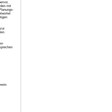
ervor,
rden mit
Planungs-
twortet
htigen
t.
zur
eten.
hen
usprechen
rerin