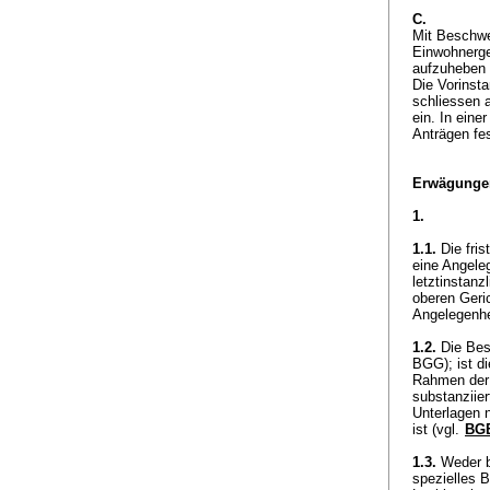
C.
Mit Beschwe
Einwohnerge
aufzuheben 
Die Vorinst
schliessen 
ein. In eine
Anträgen fe
Erwägunge
1.
1.1.
Die frist
eine Angeleg
letztinstanzl
oberen Geric
Angelegenhei
1.2.
Die Bes
BGG
); ist 
Rahmen der 
substanziier
Unterlagen 
ist (vgl.
BGE
1.3.
Weder be
spezielles