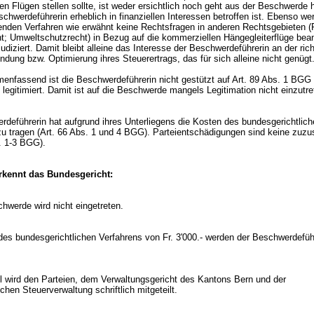
n Flügen stellen sollte, ist weder ersichtlich noch geht aus der Beschwerde h
chwerdeführerin erheblich in finanziellen Interessen betroffen ist. Ebenso we
enden Verfahren wie erwähnt keine Rechtsfragen in anderen Rechtsgebieten (
t; Umweltschutzrecht) in Bezug auf die kommerziellen Hängegleiterflüge bean
judiziert. Damit bleibt alleine das Interesse der Beschwerdeführerin an der ric
dung bzw. Optimierung ihres Steuerertrags, das für sich alleine nicht genüg
nfassend ist die Beschwerdeführerin nicht gestützt auf
Art. 89 Abs. 1 BGG
legitimiert. Damit ist auf die Beschwerde mangels Legitimation nicht einzutr
rdeführerin hat aufgrund ihres Unterliegens die Kosten des bundesgerichtlic
u tragen (
Art. 66 Abs. 1 und 4 BGG
). Parteientschädigungen sind keine zuz
s. 1-3 BGG
).
kennt das Bundesgericht:
chwerde wird nicht eingetreten.
des bundesgerichtlichen Verfahrens von Fr. 3'000.- werden der Beschwerdefüh
il wird den Parteien, dem Verwaltungsgericht des Kantons Bern und der
hen Steuerverwaltung schriftlich mitgeteilt.