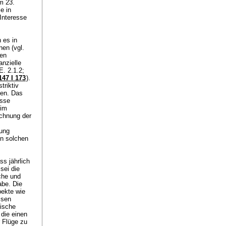
m 23.
ie in
 Interesse
 es in
hen (vgl.
hen
anzielle
E. 2.1.2
;
47 I 173
).
triktiv
den. Das
osse
 im
ichnung der
ung
n solchen
ss jährlich
sei die
che und
abe. Die
pekte wie
ssen
lische
die einen
 Flüge zu