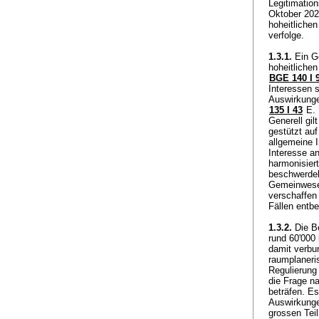
Legitimatio
Oktober 2023
hoheitlichen
verfolge.
1.3.1.
Ein G
hoheitlichen
BGE 140 I 
Interessen s
Auswirkunge
135 I 43
E. 
Generell gil
gestützt au
allgemeine 
Interesse a
harmonisier
beschwerdeb
Gemeinwesen
verschaffen
Fällen entbe
1.3.2.
Die Be
rund 60'000
damit verbu
raumplaneri
Regulierung 
die Frage na
beträfen. E
Auswirkunge
grossen Tei