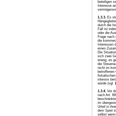
beteiligen s
Interesse a
vermögensre
1.3.3.
Es st
Hängegleite
durch die ho
Fall ist in
oder die Au
Frage nach 
die kommerz
Interessen 
einen Zusam
Die Situatio
sich zwei G
erwog, es g
die Steuera
nicht im ko
betroffenen
fiskalischen
intensiv be
würde (vgl.
1.3.4.
Vor di
nach
Art. 8
beschränkte
im übergeor
Urteil in ih
dem Spiel st
selbst wenn