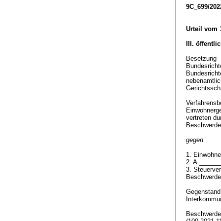
9C_699/202
Urteil vom 
III. öffentl
Besetzung
Bundesricht
Bundesrich
nebenamtlic
Gerichtssch
Verfahrensbe
Einwohnerg
vertreten d
Beschwerdef
gegen
1. Einwohne
2. A._____
3. Steuerve
Beschwerde
Gegenstan
Interkommun
Beschwerde 