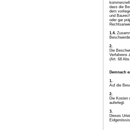
kommerzielle
dass die Bes
dem vorlieg
und Baurech
oder gar prä
Rechtsanwen
1.4.
Zusamme
Beschwerde 
2.
Die Beschwe
Verfahrens z
(
Art. 68 Ab
Demnach er
1.
Auf die Bes
2.
Die Kosten 
auferlegt.
3.
Dieses Urte
Eidgenössisc