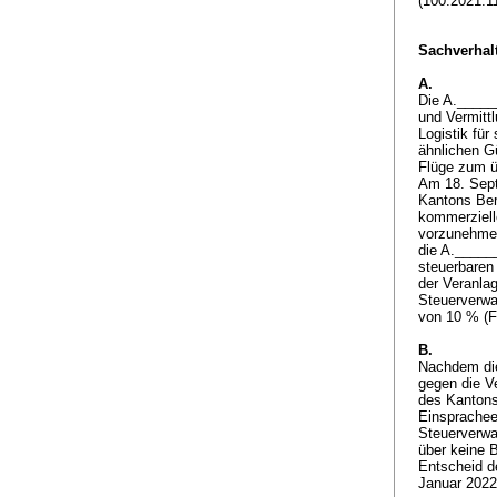
(100.2021.1
Sachverhalt
A.
Die A._____
und Vermitt
Logistik für
ähnlichen G
Flüge zum ü
Am 18. Sept
Kantons Ber
kommerziell
vorzunehmen.
die A._____
steuerbaren 
der Veranla
Steuerverwa
von 10 % (F
B.
Nachdem die
gegen die V
des Kantons
Einsprachee
Steuerverwa
über keine 
Entscheid d
Januar 202