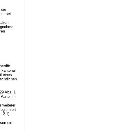
 die
ts sei
laken
ungnahme
ren
etrifft
s kantonal
il eines
rechtlichen
 29 Abs. 1
 Partei im
 weiterer
egitimiert
E. 2.1).
sen ein