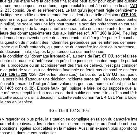
itue qu'une étape vers la décision finale; elle peut avoir pour objet une questi
ut comme une question de fond, jugée préalablement à la décision finale (
AT
2, 233 consid. 3a et les références). Le fait qu'un jugement règle définitivemen
du litige ne modifie en rien le caractère incident d'une telle décision (
ATF 106 
taqué ne met pas un terme à la procédure arbitrale. En effet, la sentence partiel
n nullité, ne scelle pas une fois pour toutes le sort des prétentions en cause: 
ttre le principe de la responsabilité contractuelle de la recourante, tout en ré
érieure des dommages-intérêts dus aux intimées (cf.
ATF 108 Ia 204
). Peu imp
a demande reconventionnelle de la recourante ait été rejetée par le Tribunal ar
 la question du montant des indemnités prétendues par les intimées demeure
sorte que l'arrêt entrepris, qui participe du caractère incident de la sentence,
é de décision finale, d'après la jurisprudence susmentionnée.
e la condition du "dommage irréparable", au sens de l'
art. 87 OJ
, soit réalisée
idente doit causer à l'intéressé un préjudice juridique - un dommage de pur fait
 de la procédure ou un accroissement des frais de celle-ci, n'est pas consid
de ce point de vue - qu'une décision favorable ne ferait pas disparaître entière
ATF 106 Ia 228
/229, 234 et les références). Le but de l'
art. 87 OJ
n'est pas d
 la possibilité d'attaquer une décision incidente parce qu'il n'en découlerait pa
parable, mais de l'obliger à faire valoir ses griefs au moment où est prise la
96 I 465
consid. 3b). Encore faut-il qu'il puisse le faire, ce qui suppose que la
elle-même susceptible d'un recours de droit public qui permette au Tribunal féd
à cette occasion, si la décision incidente viole ou non l'
art. 4 Cst.
Prima facie,
le cas en l'espèce.
BGE 115 II 102 S. 105
à y regarder de plus près, la situation se complique en raison du caractère int
ure arbitrale divisant les parties et de l'entrée en vigueur, au début de cette a
spositions légales applicables en la matière. Aussi un examen plus approfondi
pose-t-il dans le cas particulier.