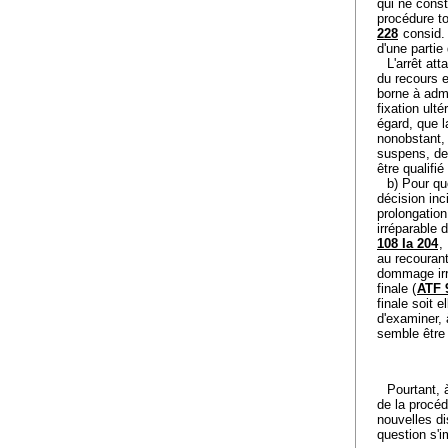
qui ne const
procédure to
228
consid. 
d'une partie 
L'arrêt at
du recours e
borne à adme
fixation ult
égard, que l
nonobstant,
suspens, de 
être qualifi
b) Pour qu
décision inc
prolongation
irréparable 
108 Ia 204
,
au recourant
dommage irré
finale (
ATF 
finale soit 
d'examiner, 
semble être 
Pourtant, 
de la procéd
nouvelles di
question s'im