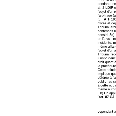
pendante ne 
al. 2 LDIP
e
l'objet d'un 
l'arbitrage 
(cf.
ATF 105
d'ores et dé
Tribunal arb
sentences ul
consid. 3d).
on l'a vu - 
incidente, m
même affaire
l'objet d'un
Tribunal féd
jurispruden
droit quant à
la procédure
Cette soluti
implique que
déférée à l'
public, au s
à cette occa
même autori
b) En appl
l'
art. 87 OJ
.
cependant at