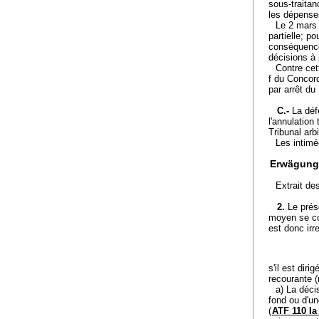
sous-traita
les dépenses
Le 2 mars 
partielle; po
conséquence
décisions à
Contre cett
f du Concord
par arrêt d
C.-
La déf
l'annulation
Tribunal arb
Les intimé
Erwägung
Extrait de
2.
Le prése
moyen se con
est donc irr
s'il est dir
recourante (
a) La décis
fond ou d'un
(
ATF 110 Ia