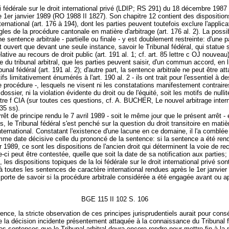
oi fédérale sur le droit international privé (LDIP; RS 291) du 18 décembre 1987
e 1er janvier 1989 (RO 1988 II 1827). Son chapitre 12 contient des disposition
nternational (art. 176 à 194), dont les parties peuvent toutefois exclure l'applic
ègles de la procédure cantonale en matière d'arbitrage (art. 176 al. 2). La possib
e sentence arbitrale - partielle ou finale - y est doublement restreinte: d'une pa
t ouvert que devant une seule instance, savoir le Tribunal fédéral, qui statue 
ative au recours de droit public (art. 191 al. 1; cf. art. 85 lettre c OJ nouveau)
e du tribunal arbitral, que les parties peuvent saisir, d'un commun accord, en l
bunal fédéral (art. 191 al. 2); d'autre part, la sentence arbitrale ne peut être a
fs limitativement énumérés à l'art. 190 al. 2 - ils ont trait pour l'essentiel à de
 procédure -, lesquels ne visent ni les constatations manifestement contraire
dossier, ni la violation évidente du droit ou de l'équité, soit les motifs de null
lettre f CIA (sur toutes ces questions, cf. A. BUCHER, Le nouvel arbitrage inter
35 ss).
rêt de principe rendu le 7 avril 1989 - soit le même jour que le présent arrêt - 
s, le Tribunal fédéral s'est penché sur la question du droit transitoire en matiè
international. Constatant l'existence d'une lacune en ce domaine, il l'a comblée
mme date décisive celle du prononcé de la sentence: si la sentence a été ren
er 1989, ce sont les dispositions de l'ancien droit qui déterminent la voie de re
le-ci peut être contestée, quelle que soit la date de sa notification aux parties;
 les dispositions topiques de la loi fédérale sur le droit international privé son
à toutes les sentences de caractère international rendues après le 1er janvier
mporte de savoir si la procédure arbitrale considérée a été engagée avant ou a
BGE 115 II 102 S. 106
rence, la stricte observation de ces principes jurisprudentiels aurait pour con
e la décision incidente présentement attaquée à la connaissance du Tribunal 
 les sentences que le Tribunal arbitral devra encore rendre pour mettre fin à la