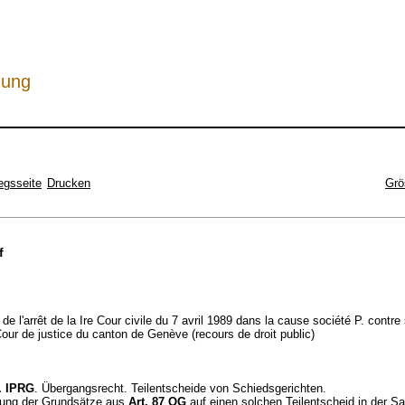
hung
egsseite
Drucken
Grö
f
 de l'arrêt de la Ire Cour civile du 7 avril 1989 dans la cause société P. contre
Cour de justice du canton de Genève (recours de droit public)
f. IPRG
. Übergangsrecht. Teilentscheide von Schiedsgerichten.
ung der Grundsätze aus
Art. 87 OG
auf einen solchen Teilentscheid in der Sa