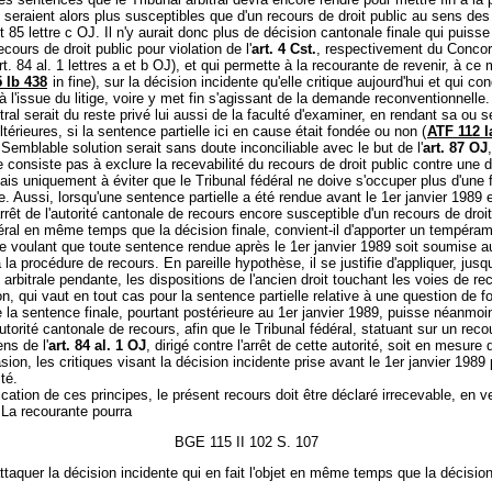
seraient alors plus susceptibles que d'un recours de droit public au sens de
t 85 lettre c OJ. Il n'y aurait donc plus de décision cantonale finale qui puisse 
recours de droit public pour violation de l'
art. 4 Cst.
, respectivement du Concor
(art. 84 al. 1 lettres a et b OJ), et qui permette à la recourante de revenir, à c
 Ib 438
in fine), sur la décision incidente qu'elle critique aujourd'hui et qui co
jà l'issue du litige, voire y met fin s'agissant de la demande reconventionnelle.
itral serait du reste privé lui aussi de la faculté d'examiner, en rendant sa ou s
térieures, si la sentence partielle ici en cause était fondée ou non (
ATF 112 I
 Semblable solution serait sans doute inconciliable avec le but de l'
art. 87 OJ
ne consiste pas à exclure la recevabilité du recours de droit public contre une 
ais uniquement à éviter que le Tribunal fédéral ne doive s'occuper plus d'une f
. Aussi, lorsqu'une sentence partielle a été rendue avant le 1er janvier 1989 et
 arrêt de l'autorité cantonale de recours encore susceptible d'un recours de droi
éral en même temps que la décision finale, convient-il d'apporter un tempéram
ce voulant que toute sentence rendue après le 1er janvier 1989 soit soumise 
 la procédure de recours. En pareille hypothèse, il se justifie d'appliquer, jusqu
 arbitrale pendante, les dispositions de l'ancien droit touchant les voies de re
on, qui vaut en tout cas pour la sentence partielle relative à une question de f
 la sentence finale, pourtant postérieure au 1er janvier 1989, puisse néanmoi
autorité cantonale de recours, afin que le Tribunal fédéral, statuant sur un reco
ens de l'
art. 84 al. 1 OJ
, dirigé contre l'arrêt de cette autorité, soit en mesure
sion, les critiques visant la décision incidente prise avant le 1er janvier 1989 
té.
ication de ces principes, le présent recours doit être déclaré irrecevable, en v
 La recourante pourra
BGE 115 II 102 S. 107
taquer la décision incidente qui en fait l'objet en même temps que la décision