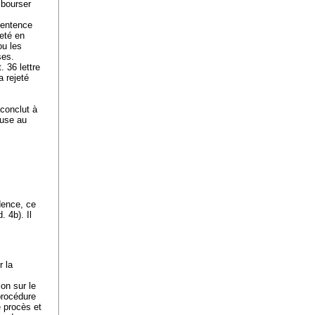
mbourser
 sentence
jeté en
ou les
ses.
. 36 lettre
a rejeté
conclut à
ause au
udence, ce
. 4b). Il
r la
ion sur le
 procédure
e procès et