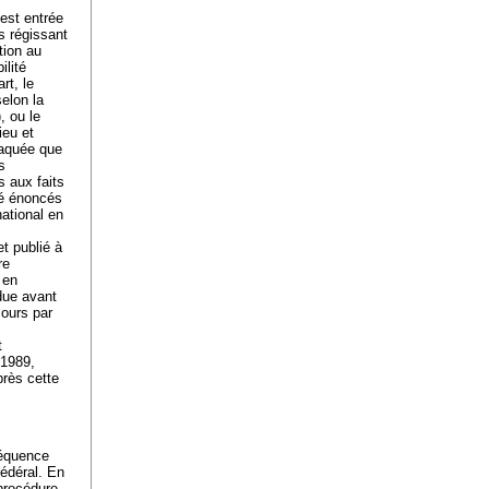
 est entrée
s régissant
ation au
ilité
rt, le
selon la
, ou le
ieu et
ttaquée que
s
s aux faits
ité énoncés
national en
et publié à
re
 en
due avant
cours par
t
 1989,
près cette
séquence
fédéral. En
 procédure