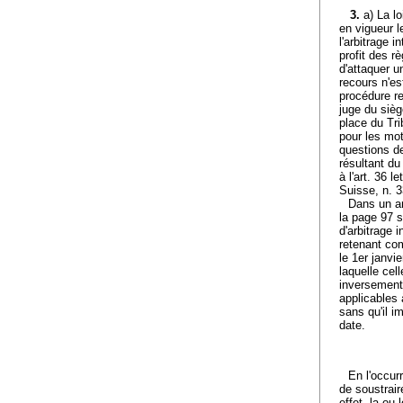
3.
a) La l
en vigueur l
l'arbitrage i
profit des r
d'attaquer un
recours n'es
procédure rel
juge du sièg
place du Tri
pour les moti
questions de
résultant du 
à l'art. 36 
Suisse, n. 3
Dans un ar
la page 97 s
d'arbitrage 
retenant co
le 1er janvi
laquelle cel
inversement,
applicables 
sans qu'il i
date.
En l'occur
de soustrair
effet, la ou