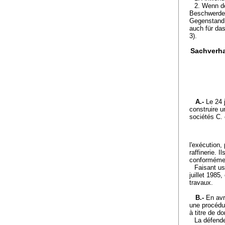
2. Wenn de
Beschwerdei
Gegenstand 
auch für da
3).
Sachverha
A.-
Le 24 
construire u
sociétés C.
l'exécution,
raffinerie. 
conformément
Faisant usa
juillet 1985
travaux.
B.-
En avri
une procédur
à titre de d
La défende