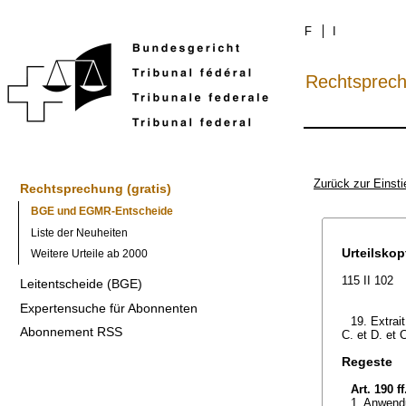
F
I
Rechtsprec
Zurück zur Einsti
Rechtsprechung (gratis)
BGE und EGMR-Entscheide
Liste der Neuheiten
Urteilskop
Weitere Urteile ab 2000
115 II 102
Leitentscheide (BGE)
Expertensuche für Abonnenten
19. Extrait
Abonnement RSS
C. et D. et 
Regeste
Art. 190 f
1. Anwend