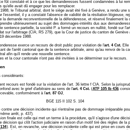
nce fût constaté et à ce que les demanderesses fussent condamnées à lui re
 qu'elle avait dû engager pour les remplacer.
1988, le Tribunal arbitral, dont le siège avait été fixé à Genève, a rendu une
ur l'essentiel, il y a constaté l'absence de validité de la résiliation litigieuse, re
 la demande reconventionnelle de la défenderesse, et réservé finalement la 
 prendre ultérieurement au sujet des dommages-intérêts dus aux demanderes
e sentence partielle, la société P. a formé un recours en nullité, fondé sur l'art
at sur l'arbitrage (CIA; RS 279), que la Cour de justice du canton de Genève 
u 19 décembre 1988.
enderesse exerce un recours de droit public pour violation de l'
art. 4 Cst.
Elle 
 tant de l'arrêt cantonal que de la sentence arbitrale, ainsi qu'au renvoi de la c
itral afin qu'il rende une nouvelle sentence.
es et la cour cantonale n'ont pas été invitées à se déterminer sur le recours.
en
s considérants:
nt recours est fondé sur la violation de l'art. 36 lettre f CIA. Selon la jurispr
fond avec le grief d'arbitraire au sens de l'
art. 4 Cst.
(
ATF 105 Ib 436
consid
ecevable, conformément à l'
art. 87 OJ
,
BGE 115 II 102 S. 104
igé contre une décision incidente qui n'entraîne pas de dommage irréparable pou
même arrêt, p. 437).
ion finale est celle qui met un terme à la procédure, qu'il s'agisse d'une décis
e décision qui clôt l'action judiciaire en raison d'un motif tiré des règles de la
 134
). Est, en revanche, une décision incidente celle qui est prise en cours d