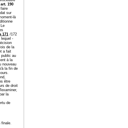
s
art. 190
faire
dat sur
e moment-là
nditionne
 Le
es
a 171
/172
, lequel -
décision
ois de la
 a fait
t public au
ent à la
au nouveau
'à la fin de
cours.
ond,
ns être
urs de droit
 d'examiner,
par la
ertu de
 finale.