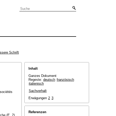
ssere Schrift
Inhalt
Ganzes Dokument
Regeste:
deutsch
französisch
italienisch
Sachverhalt
 sociétés
Erwägungen
2
3
Referenzen
che (E. 2).