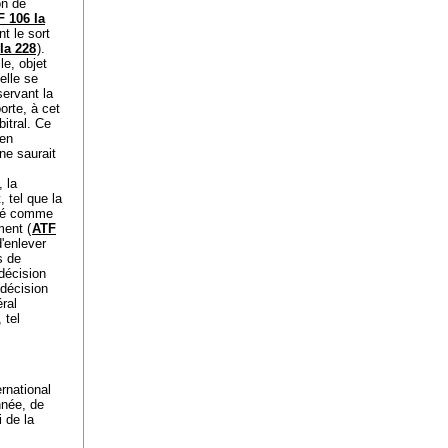
on de
F 106 Ia
t le sort
Ia 228
).
le, objet
elle se
servant la
orte, à cet
bitral. Ce
 en
 ne saurait
, la
, tel que la
éré comme
ment (
ATF
'enlever
s de
 décision
 décision
éral
 tel
ernational
nnée, de
 de la