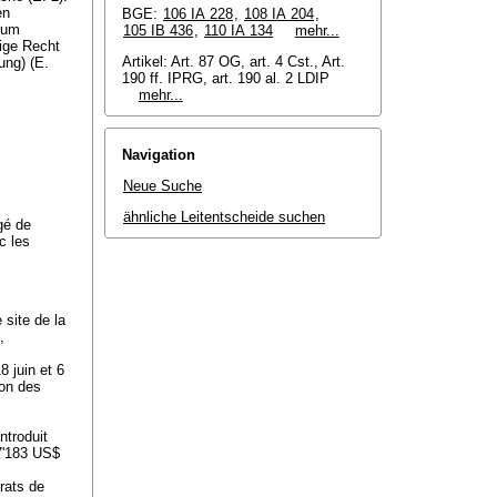
en
BGE:
106 IA 228
,
108 IA 204
,
zum
105 IB 436
,
110 IA 134
mehr...
ige Recht
Artikel: Art. 87 OG, art. 4 Cst., Art.
ung) (E.
190 ff. IPRG, art. 190 al. 2 LDIP
mehr...
Navigation
Neue Suche
ähnliche Leitentscheide suchen
gé de
c les
 site de la
,
8 juin et 6
ion des
introduit
27'183 US$
rats de