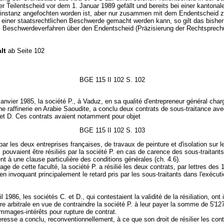
r Teilentscheid vor dem 1. Januar 1989 gefällt und bereits bei einer kantonal
nstanz angefochten worden ist, aber nur zusammen mit dem Endentscheid 
einer staatsrechtlichen Beschwerde gemacht werden kann, so gilt das bisher
s Beschwerdeverfahren über den Endentscheid (Präzisierung der Rechtsprech
lt
ab Seite 102
BGE 115 II 102 S. 102
janvier 1985, la société P., à Vaduz, en sa qualité d'entrepreneur général char
ne raffinerie en Arabie Saoudite, a conclu deux contrats de sous-traitance ave
 et D. Ces contrats avaient notamment pour objet
BGE 115 II 102 S. 103
 par les deux entreprises françaises, de travaux de peinture et d'isolation sur le
Ils pouvaient être résiliés par la société P. en cas de carence des sous-traitants
 à une clause particulière des conditions générales (ch. 4.6).
ge de cette faculté, la société P. a résilié les deux contrats, par lettres des 1
, en invoquant principalement le retard pris par les sous-traitants dans l'exécut
l 1986, les sociétés C. et D., qui contestaient la validité de la résiliation, ont 
e arbitrale en vue de contraindre la société P. à leur payer la somme de 5'1
ommages-intérêts pour rupture de contrat.
resse a conclu, reconventionnellement, à ce que son droit de résilier les cont