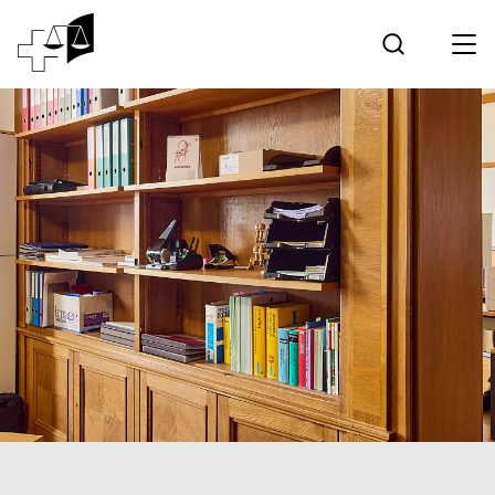
Jurisprudence
Tribunal fédéral
Travailler au Tribunal fédéral
Médias
Contact
Communication électronique