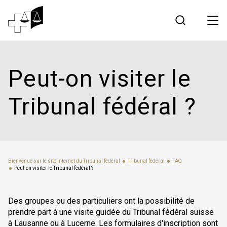
Jurisprudence
Peut-on visiter le
Tribunal fédéral
Tribunal fédéral ?
Travailler au Tribunal fédéral
Médias
Bienvenue sur le site internet du Tribunal fédéral
Tribunal fédéral
FAQ
Peut-on visiter le Tribunal fédéral ?
Contact
Des groupes ou des particuliers ont la possibilité de
Communication électronique
prendre part à une visite guidée du Tribunal fédéral suisse
à Lausanne ou à Lucerne. Les formulaires d'inscription sont