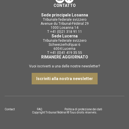
CONTATTO
Sede principale Losanna
Tribunale federale svizzero
Avenue du Tribunal-Fédéral 29
1000 Losanna 14
T +41 (0)21 318 91 11
Sede Lucerna
Tribunale federale svizzero
Schweizerhofquai 6
6004 Lucerna
T +41 (0)41 419 35 55
RIMANERE AGGIORNATO
Vuoi iscriverti a una delle nostre newsletter?
Iscriviti alla nostra newsletter
Contact
FAQ
Politica di protezione dei dati
Copyright Tribunal fédéral © Tous droits réservés.
DE
FR
IT