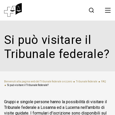
Giurisprudenza
Si può visitare il
Tribunale federale
Tribunale federale?
Lavorare al Tribunale federale
Media
Benvenuti alla pagina web del Tribunale federale svizzero
Tribunale federale
FAQ
Si può visitare il Tribunale federale?
Contatto
Gruppi e singole persone hanno la possibilità di visitare il
Comunicazione elettronica
Tribunale federale a Losanna ed a Lucerna nell'ambito di
visite guidate. I formulari d'iscrizione sono disponibili sul