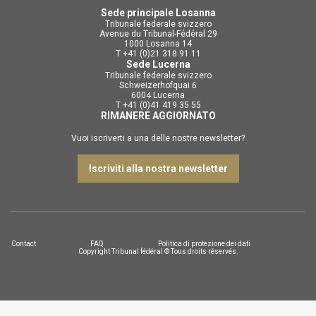
Sede principale Losanna
Tribunale federale svizzero
Avenue du Tribunal-Fédéral 29
1000 Losanna 14
T +41 (0)21 318 91 11
Sede Lucerna
Tribunale federale svizzero
Schweizerhofquai 6
6004 Lucerna
T +41 (0)41 419 35 55
RIMANERE AGGIORNATO
Vuoi iscriverti a una delle nostre newsletter?
Iscriviti alla nostra newsletter
Contact
FAQ
Politica di protezione dei dati
Copyright Tribunal fédéral © Tous droits réservés.