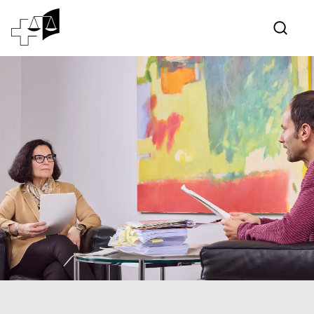
Giurisprudenza
Tribunale federale
Lavorare al Tribunale federale
Media
Contatto
Comunicazione elettronica