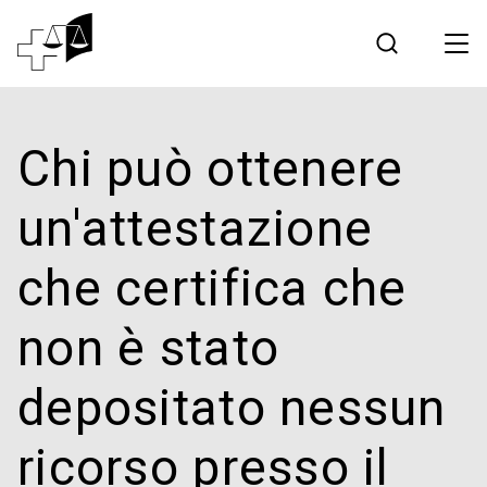
Giurisprudenza
Chi può ottenere
Tribunale federale
un'attestazione
Lavorare al Tribunale federale
che certifica che
Media
non è stato
Contatto
depositato nessun
Comunicazione elettronica
ricorso presso il