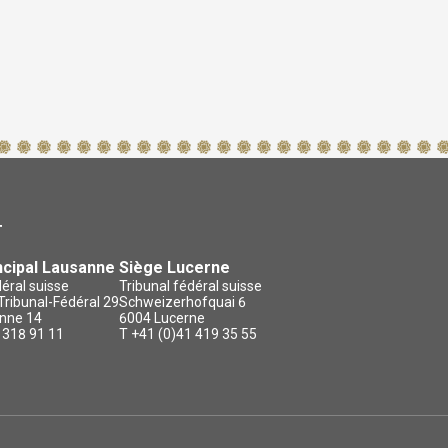
T
ncipal Lausanne
Siège Lucerne
déral suisse
Tribunal fédéral suisse
ribunal-Fédéral 29
Schweizerhofquai 6
nne 14
6004 Lucerne
 318 91 11
T +41 (0)41 419 35 55