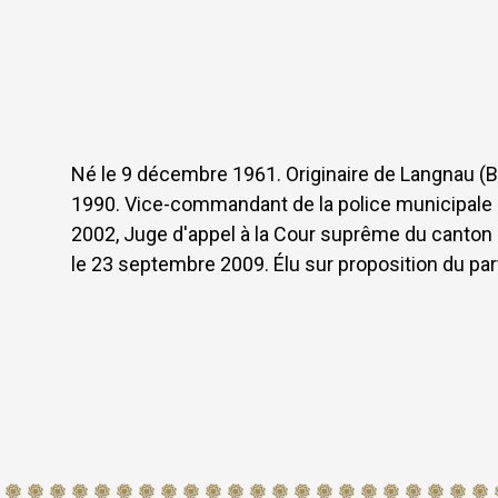
Social media
Bibliothèques
Visite virtuelle
eDossier tribunaux / Justitia 4.0
Réseau international de juges de La Haye
Liens
Né le 9 décembre 1961. Originaire de Langnau (Be
FAQ
1990. Vice-commandant de la police municipale d
Newsletter
2002, Juge d'appel à la Cour suprême du canton 
le 23 septembre 2009. Élu sur proposition du par