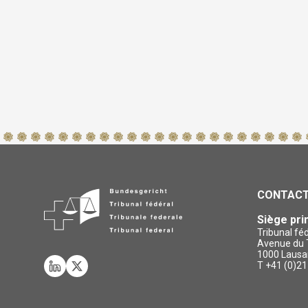
Social media
Bibliothèques
Visite virtuelle
eDossier tribunaux / Justitia 4.0
Réseau international de juges de La Haye
Liens
FAQ
Newsletter
CONTAC
Siège pri
Tribunal fé
Avenue du T
1000 Lausa
T +41 (0)21