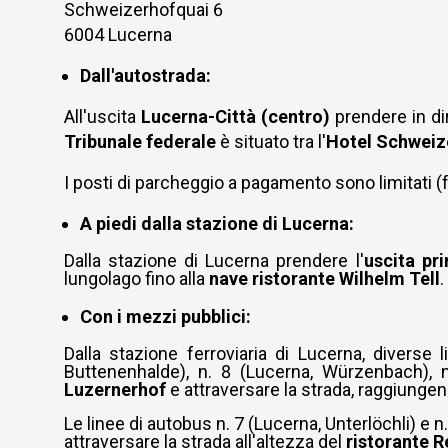
Social media
Schweizerhofquai 6
Biblioteche
6004 Lucerna
Visita virtuale
Dall'autostrada:
eDossier tribunali / Justitia 4.0
All'uscita
Lucerna-Città (centro)
prendere in di
Rete internazionale dei giudici dell'Aia
Tribunale federale
è situato tra l'
Hotel Schweiz
Links
FAQ
I posti di parcheggio a pagamento sono limitati (
Newsletter
A piedi dalla stazione di Lucerna:
Dalla stazione di Lucerna prendere l'
uscita pri
lungolago fino alla
nave ristorante Wilhelm Tell
.
Con i mezzi pubblici:
Dalla stazione ferroviaria di Lucerna, diverse 
Buttenenhalde), n. 8 (Lucerna, Würzenbach), n
Luzernerhof
e attraversare la strada, raggiungend
Le linee di autobus n. 7 (Lucerna, Unterlöchli) e
attraversare la strada all'altezza del
ristorante 