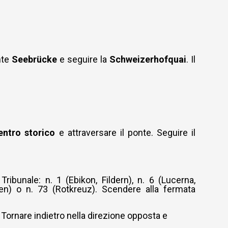
onte
Seebrücke
e seguire la
Schweizerhofquai
. Il
entro storico
e attraversare il p
onte
. Seguire il
ribunale: n. 1 (Ebikon, Fildern), n. 6 (Lucerna,
gen) o n. 73 (Rotkreuz). Scendere alla fermata
. Tornare indietro nella direzione opposta e