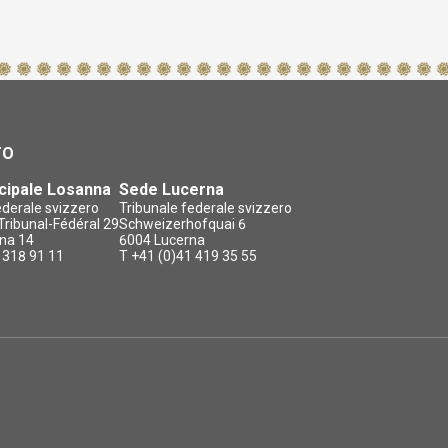
TO
cipale Losanna
Sede Lucerna
ederale svizzero
Tribunale federale svizzero
ribunal-Fédéral 29
Schweizerhofquai 6
na 14
6004 Lucerna
 318 91 11
T +41 (0)41 419 35 55