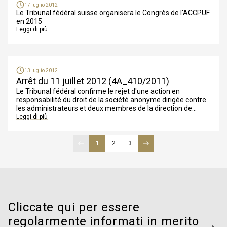
17 luglio 2012
Le Tribunal fédéral suisse organisera le Congrès de l'ACCPUF
en 2015
Leggi di più
13 luglio 2012
Arrêt du 11 juillet 2012 (4A_410/2011)
Le Tribunal fédéral confirme le rejet d'une action en
responsabilité du droit de la société anonyme dirigée contre
les administrateurs et deux membres de la direction de
SAirGroup
Leggi di più
Pagina precedente
1
Pagina
Prima pagina
2
Pagina
3
Pagina
Ultima pagina
Pagina successiva
Cliccate qui per essere
regolarmente informati in merito