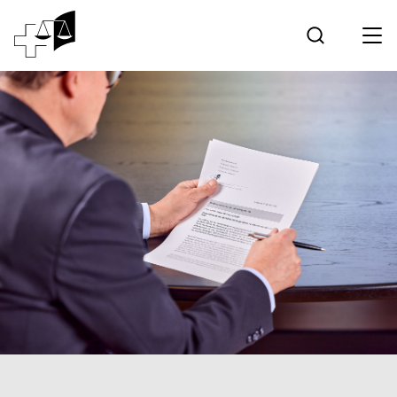
Giurisprudenza
Tribunale federale
Lavorare al Tribunale federale
Media
Contatto
Comunicazione elettronica