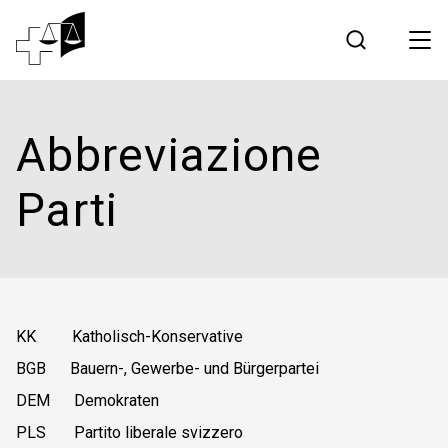
Giurisprudenza
Abbreviazione
Tribunale federale
Parti
Lavorare al Tribunale federale
Media
KK Katholisch-Konservative
Contatto
BGB Bauern-, Gewerbe- und Bürgerpartei
DEM Demokraten
Comunicazione elettronica
PLS Partito liberale svizzero