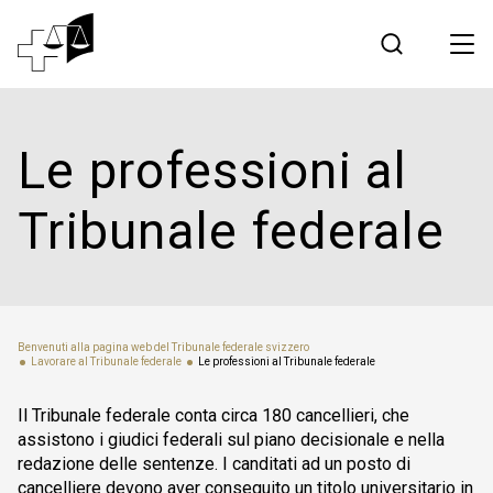
Giurisprudenza
Le professioni al
Tribunale federale
Tribunale federale
Lavorare al Tribunale federale
Media
Benvenuti alla pagina web del Tribunale federale svizzero
Lavorare al Tribunale federale
Le professioni al Tribunale federale
Contatto
Il Tribunale federale conta circa 180 cancellieri, che
assistono i giudici federali sul piano decisionale e nella
Comunicazione elettronica
redazione delle sentenze. I canditati ad un posto di
cancelliere devono aver conseguito un titolo universitario in