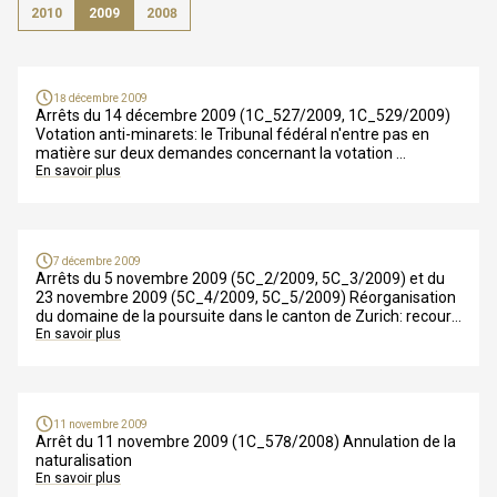
2010
2009
2008
18 décembre 2009
Arrêts du 14 décembre 2009 (1C_527/2009, 1C_529/2009)
Votation anti-minarets: le Tribunal fédéral n'entre pas en
matière sur deux demandes concernant la votation
Decisions of 14th December 2009 (1C_527/2009,
En savoir plus
1C_529/2009)
Popular initiative against the construction of minarets: The
Swiss Federal Supreme Court refuses to entertain two
claims on procedural grounds
7 décembre 2009
Arrêts du 5 novembre 2009 (5C_2/2009, 5C_3/2009) et du
23 novembre 2009 (5C_4/2009, 5C_5/2009) Réorganisation
du domaine de la poursuite dans le canton de Zurich: recours
rejetés
En savoir plus
11 novembre 2009
Arrêt du 11 novembre 2009 (1C_578/2008) Annulation de la
naturalisation
En savoir plus