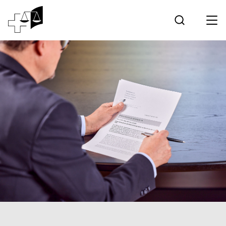
Jurisprudence
Tribunal fédéral
Travailler au Tribunal fédéral
Médias
Contact
Communication électronique