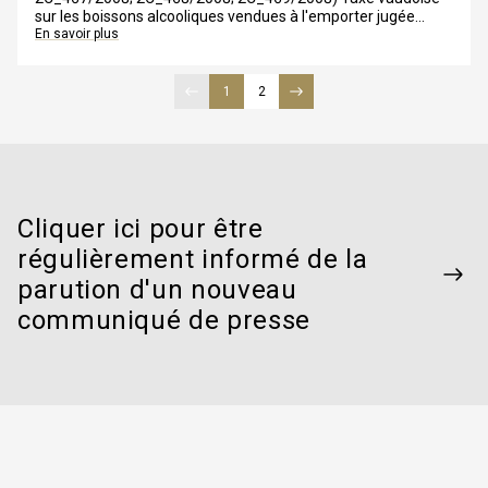
sur les boissons alcooliques vendues à l'emporter jugée
conforme à la Constitution fédérale
En savoir plus
Page précédente
1
page
première page
2
page
Dernière page
Page suivante
Cliquer ici pour être
régulièrement informé de la
parution d'un nouveau
communiqué de presse