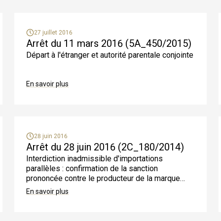
Quelle portée ont les décisions du Tribunal fédéral ?
Quand entre en force une décision du Tribunal fédéral ?
Qui est habilité à demander un document attestant qu'aucun
27 juillet 2016
recours n'a été déposé devant le Tribunal fédéral ?
Arrêt du 11 mars 2016 (5A_450/2015)
Où puis-je trouver les décisions du Tribunal fédéral qui
Départ à l'étranger et autorité parentale conjointe
m'intéressent ?
Est-il possible de télécharger en format PDF un arrêt qui est
publié sur internet ?
En savoir plus
Est-il possible de faire attester la force jugée d'une décision
du Tribunal fédéral ?
Les arrêts du Tribunal fédéral sont-ils traduits ?
28 juin 2016
Arrêt du 28 juin 2016 (2C_180/2014)
Interdiction inadmissible d'importations
parallèles : confirmation de la sanction
prononcée contre le producteur de la marque
Elmex
En savoir plus