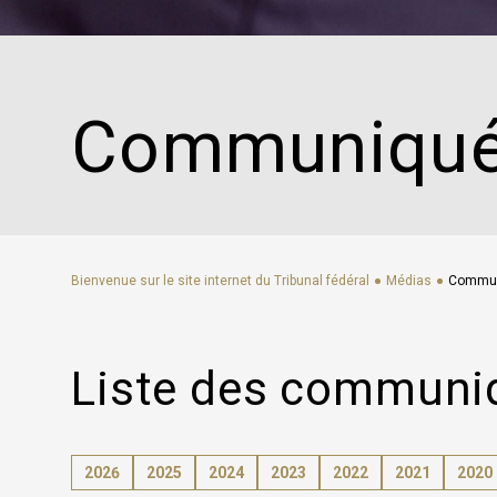
Social media
Bibliothèques
Visite virtuelle
eDossier tribunaux / Justitia 4.0
Communiqué
Réseau international de juges de La Haye
Liens
FAQ
Newsletter
Bienvenue sur le site internet du Tribunal fédéral
Médias
Commun
Liste des communi
2026
2025
2024
2023
2022
2021
2020