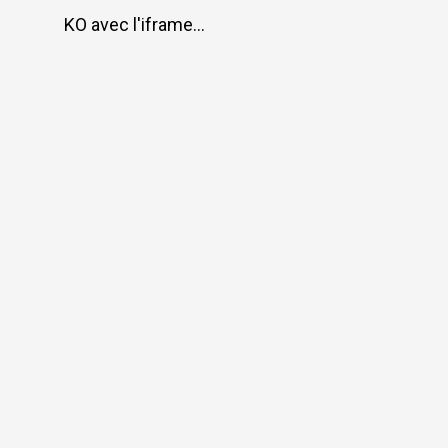
Social media
Elektronischer Verkehr
KO avec l'iframe...
Bibliotheken
Virtueller Rundgang
eDossier Gerichte / Justitia 4.0
Internationales Haager Richternetzwerk
Links
FAQ
Newsletter