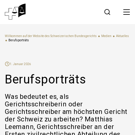
Rechtsprechung
Willkommen auf der Website des Schweizerischen Bundesgerichts
Medien
Aktuelles
Berufsporträts
Bundesgericht
1. Januar 2026
Arbeiten am Bundesgericht
Berufsporträts
Medien
Was bedeutet es, als
Gerichtsschreiberin oder
Kontakt
Gerichtsschreiber am höchsten Gericht
der Schweiz zu arbeiten? Matthias
Elektronischer Verkehr
Leemann, Gerichtsschreiber an der
Ersten zivilrechtlichen Abteilung des