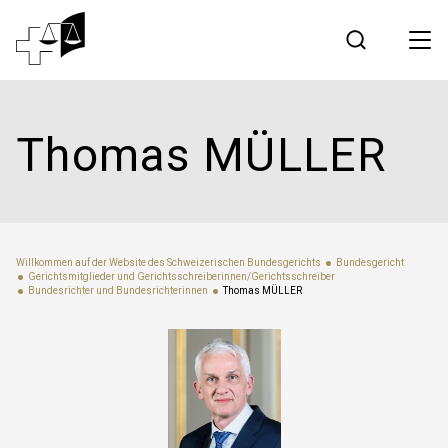
Rechtsprechung
Thomas MÜLLER
Bundesgericht
Arbeiten am Bundesgericht
Willkommen auf der Website des Schweizerischen Bundesgerichts
Bundesgericht
Gerichts­mitglieder und Gerichts­schreiberinnen/Gerichts­schreiber
Medien
Bundesrichter und Bundesrichterinnen
Thomas MÜLLER
Kontakt
Elektronischer Verkehr